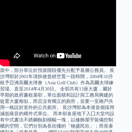
當中，部分單位於預派階段優先分配予基層公務員。 長
沙灣邨於2001年清拆後曾經空置一段時間，2004年10月
租予亞洲高爾夫球會（Asia Golf Club）作為高爾夫球練
習場、直至2014年4月30日。 全邨共有13座大廈，屬於
早期的政府廉租屋邨，單位面積和設計與工務局興建的
徙置大廈相似，而且沒有獨立的廁所，並要一至兩戶共
用一格設於室外的公共廁所。 長沙灣邨為本港首個採用
減低噪音的構件式單位。 而本邨各座地下入囗大堂均設
有中式書法不銹鋼蝕刻橫幅一塊，以修飾屋宇裝備控制
櫃的空間，它們分別為長欣樓的「物盛民欣」；而長泰