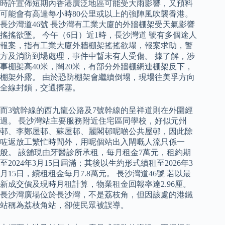
時許宣佈短期內香港廣泛地區可能受大雨影響，又預料
可能會有高達每小時80公里或以上的強陣風吹襲香港。
長沙灣道46號 長沙灣有工業大廈的外牆棚架受天氣影響
搖搖欲墜。 今午（6日）近1時，長沙灣道 號有多個途人
報案，指有工業大廈外牆棚架搖搖欲塌，報案求助，警
方及消防到場處理，事件中暫未有人受傷。 據了解，涉
事棚架高40米，闊20米，有部分外牆棚網連棚架反下，
棚架外露。 由於恐防棚架會繼續倒塌，現場往美孚方向
全線封鎖，交通擠塞。
而3號幹線的西九龍公路及7號幹線的呈祥道則在外圍經
過。 長沙灣站主要服務附近住宅區同學校，好似元州
邨、李鄭屋邨、蘇屋邨、麗閣邨呢啲公共屋邨，因此除
咗返放工繁忙時間外，用呢個站出入閘嘅人流只係一
般。 該舖現由牙醫診所承租，每月租金7萬元，租約期
至2024年3月15日屆滿；其後以生約形式續租至2026年3
月15日，續租租金每月7.8萬元。 長沙灣道46號 若以最
新成交價及現時月租計算，物業租金回報率達2.96厘。
長沙灣廣場位於長沙灣，不是荔枝角，但因該處的港鐵
站稱為荔枝角站，卻使民眾被誤導。