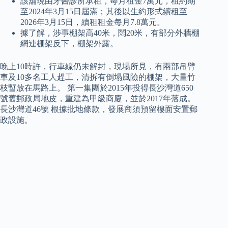
該舖現由牙醫診所承租，每月租金7萬元，租約期
至2024年3月15日屆滿；其後以生約形式續租至
2026年3月15日，續租租金每月7.8萬元。
據了解，涉事棚架高40米，闊20米，有部分外牆棚
網連棚架反下，棚架外露。
晚上10時許，行車線仍未解封，現場所見，有兩部吊臂
車及10多名工人趕工，清拆有倒塌風險的棚架，大量竹
枝暫放在馬路上。 第一集團於2015年投得長沙灣道650
號舊郵政局地皮，重建為甲級商廈，並於2017年落成。
長沙灣道46號 根據批地條款，發展商須預留樓面安置郵
政設施。