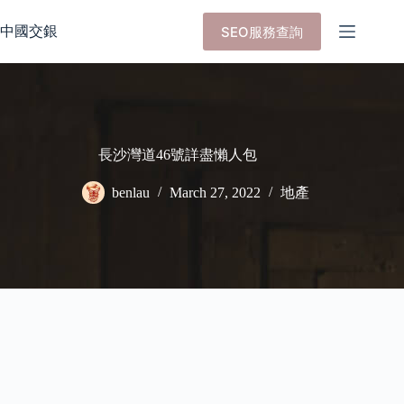
Skip
to
中國交銀
SEO服務查詢
content
長沙灣道46號詳盡懶人包
benlau
March 27, 2022
地產