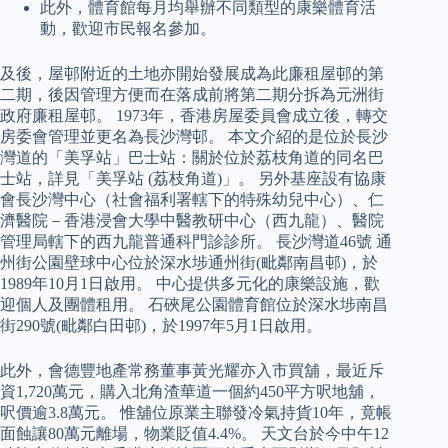
此外，體育館每月均舉辦不同類型的康樂體育活
動，歡迎市民報名參加。
及後，屋邨附近的土地亦開始發展成為此廉租屋邨的第
二期，後因管理方便而在落成前將第二期分拆為元洲街
政府廉租屋邨。 1973年，香港房屋委員會成立後，轉交
房委會管理並更名為長沙灣邨。 本文介紹的是位於長沙
灣道的「美孚站」巴士站：關於位於荔枝角道的同名巴
士站，詳見「美孚站 (荔枝角道)」。 另外基座設有協康
會長沙灣中心（社會福利署轄下的特殊幼兒中心）、仁
濟醫院－香港浸會大學中醫教研中心（西九龍）、醫院
管理局轄下的西九龍普通科門診診所。 長沙灣道46號 通
州街公園壁球中心位於深水埗通州街(毗鄰南昌邨)，於
1989年10月1日啟用。 中心提供多元化的康樂設施，歡
迎個人及團體租用。 石硤尾公園體育館位於深水埗南昌
街290號(毗鄰白田邨)，於1997年5月1日啟用。
此外，會德豐地產常務董事黃光耀亦入市買舖，最近斥
資1,720萬元，購入北角渣華道一個約450平方呎地舖，
呎價逾3.8萬元。 惟舖位原業主聯發冷氣持貨10年，竟帳
面蝕讓80萬元離場，物業貶值4.4%。 天文台於今中午12