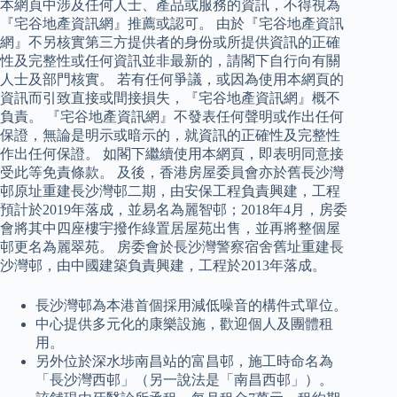
本網頁中涉及任何人士、產品或服務的資訊，不得視為
『宅谷地產資訊網』推薦或認可。 由於『宅谷地產資訊
網』不另核實第三方提供者的身份或所提供資訊的正確
性及完整性或任何資訊並非最新的，請閣下自行向有關
人士及部門核實。 若有任何爭議，或因為使用本網頁的
資訊而引致直接或間接損失，『宅谷地產資訊網』概不
負責。 『宅谷地產資訊網』不發表任何聲明或作出任何
保證，無論是明示或暗示的，就資訊的正確性及完整性
作出任何保證。 如閣下繼續使用本網頁，即表明同意接
受此等免責條款。 及後，香港房屋委員會亦於舊長沙灣
邨原址重建長沙灣邨二期，由安保工程負責興建，工程
預計於2019年落成，並易名為麗智邨；2018年4月，房委
會將其中四座樓宇撥作綠置居屋苑出售，並再將整個屋
邨更名為麗翠苑。 房委會於長沙灣警察宿舍舊址重建長
沙灣邨，由中國建築負責興建，工程於2013年落成。
長沙灣邨為本港首個採用減低噪音的構件式單位。
中心提供多元化的康樂設施，歡迎個人及團體租
用。
另外位於深水埗南昌站的富昌邨，施工時命名為
「長沙灣西邨」（另一說法是「南昌西邨」）。