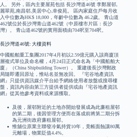
人。 另外，區內主要屋苑包括 長沙灣道46號 李鄭屋邨,
麗翠苑,南昌邨,美居中心,幸俊苑。 區內家庭住戶每月收
入中位數為HK$ 18,000，年齡中位數為 46.2歲。 青山道
462號位於長沙灣青山道462號（中原樓市片區：長沙
灣）。 青山道462號的實用面積由704呎至704呎。
長沙灣道46號: 大樓資料
中國船舶重工集團2017年4月初以2.59億元購入該商廈頂
層複式單位及命名權，4月24日正式命名為「中國船舶大
廈」（China Shipbuilding Tower）。 重建後長沙灣郵政
局隨即遷回原址，惟站名並無改回。 『宅谷地產資訊
網』只提供資訊媒介平台給予網絡使用者放盤或搜尋樓
盤，資訊內容由第三方提供者提供或由『宅谷地產資訊
網』從其他參考資料或來源獲取。
及後，屋邨附近的土地亦開始發展成為此廉租屋邨
的第二期，後因管理方便而在落成前將第二期分拆
為元洲街政府廉租屋邨。
惟舖位原業主聯發冷氣持貨10年，竟帳面蝕讓80萬
元離場，物業貶值4.4%。