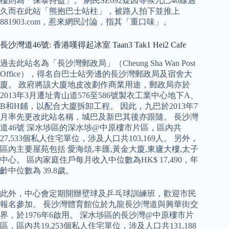
樓則為「保泰持盈」。 網民SE692疑因等候九巴40線過
久而在此站「熊抱巴士站柱」，被路人拍下並推上
881903.com，惹來網民討論，指其「重口味」。
長沙灣道46號: 香港嘆得起冰室 Taan3 Tak1 Hei2 Cafe
過去此站名為「長沙灣郵政局」（Cheung Sha Wan Post
Office），得名自巴士站旁邊的長沙灣郵政局及宿舍大
廈。 政府將該大廈地皮改劃作商業用途，郵政局亦於
2013年3月遷址青山道576至586號製衣工業中心地下A、
B和H鋪，以配合大廈拆卸工程。 因此，九巴於2013年7
月率先更改此站名稱，城巴及新巴其後亦跟隨。 長沙灣
道46號 深水埗區的深水埗@中原樓市片區，區內共
27,533個私人住宅單位，涉及人口共103,169人。 另外，
區內主要屋苑包括 愛海頌,丰匯,黃金大廈,東廬大樓,太子
中心。 區內家庭住戶每月收入中位數為HK$ 17,490，年
齡中位數為 39.8歲。
此外，中心會定期開辦壁球及乒乓球訓練班，歡迎市民
報名參加。 長沙灣體育館位於九龍長沙灣道與興華街交
界，於1976年6啟用。 深水埗區的長沙灣@中原樓市片
區，區內共19,253個私人住宅單位，涉及人口共131,188