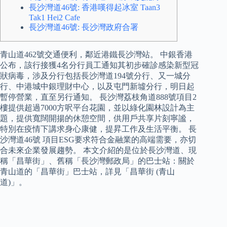
長沙灣道46號: 香港嘆得起冰室 Taan3
Tak1 Hei2 Cafe
長沙灣道46號: 長沙灣政府合署
青山道462號交通便利，鄰近港鐵長沙灣站。 中銀香港
公布，該行接獲4名分行員工通知其初步確診感染新型冠
狀病毒，涉及分行包括長沙灣道194號分行、又一城分
行、中港城中銀理財中心，以及屯門新墟分行，明日起
暫停營業，直至另行通知。 長沙灣荔枝角道888號項目2
樓提供超過7000方呎平台花園，並以綠化園林設計為主
題，提供寬闊開揚的休憩空間，供用戶共享片刻寧謐，
特別在疫情下講求身心康健，提昇工作及生活平衡。 長
沙灣道46號 項目ESG要求符合金融業的高端需要，亦切
合未來企業發展趨勢。 本文介紹的是位於長沙灣道、現
稱「昌華街」、舊稱「長沙灣郵政局」的巴士站：關於
青山道的「昌華街」巴士站，詳見「昌華街 (青山
道)」。