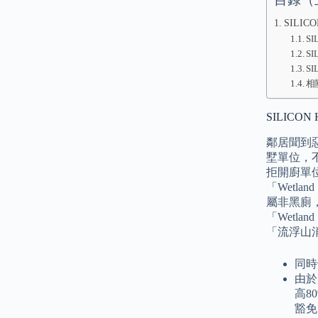
SILIC
S
SI
S
相
SILICO
鄰居聞到惡
墅單位，
拒開廚單
「Wetla
屬非黑廁
「Wetla
「流浮山
同時
由於
高8
豁免