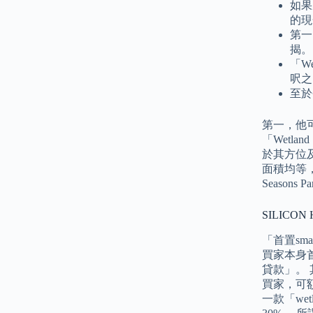
如果
的現
第一
揭。
「W
呎之
至於
第一，他可
「Wetla
於其方位及
面積均等，
Season
SILICO
「首置s
買家本身
貸款」。 
買家，可額
一款「we