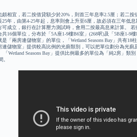
頗相宜，若二按借貸額少於20%，則首三年息率2.5厘；若二按借貸
長25年，由第4-25年起，息率則會上升至6厘，故必須在三年低
方可成立，銀行在計算壓力測試時，會用二按最高息來計算。 若
16個單位，分布於「5A座1-9樓B6室」(268呎)及「5B座1-9樓B7室
是「兩房連儲物室」的單位，「Wetland Seasons Bay」共有
房連儲物室」提供較高比例的光廁類別，可以把單位劃分為光廁
 「Wetland Seasons Bay」提供比例最多的單位為「純2房
間。