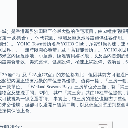
一城）是香港新界沙田區至今最大型的住宅項目，由52幢住宅樓
富第一城‧樂薈）、休憩花園、球場及游泳池等設施供住客使用。 
田）。 YOHO Town會所名為YOHO Club，斥資$1億興建
O水世界」、「無時限開心地帶」及「高智能會所」。 YOHO水世
25米室內恆溫泳池、小童池、恆溫寶貝嬉水池，以及區內首創的玻
設美食餐飲、美式桌球、健身設備、極速上網設備、表演台，63吋P
「2A座C2」及「2A座C3室」的方位都向北，但因其前方可避
比起望內園正望泳池景的單位更為優勝。 值得一提，「三房一套
一款單位。 「Wetland Seasons Bay」三房單位分三類，有
儲物室及雙洗手間」32間。 其中「純三房」共由16柱單位提供
可被視為一線之選看待。 事實上，純三房的擺位也攞盡了整個「Wetla
向未必優勝，但卻可以避開日後第二期，以及低座別墅望到整個濕
造按揭保險上會。
立即跳往）