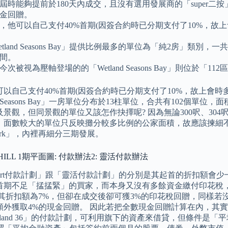
屆時能夠提前於180天內成交，且沒有選用發展商的「super二按」或
金回贈。
，他可以自己支付40%首期(因簽合約時已分期支付了10%，故上
etland Seasons Bay」提供比例最多的單位為「純2房」類別
間。
今次被視為壓軸登場的的「Wetland Seasons Bay」則位於「
以自己支付40%首期(因簽合約時已分期支付了10%，故上會時多
nd Seasons Bay」一房單位分布於13柱單位，合共有102個單位
景觀，但同景觀的單位又該怎作抉擇呢? 因為無論300呎、304
面數較大的單位只反映攤分較多比例的公家面積，故應該揀細不揀大。
s Park」，內裡再細分三期發展。
N HILL 1期平面圖: 付款辦法2: 靈活付款辦法
mart付款計劃」跟「靈活付款計劃」的分別是其起首的折扣額會
首期不足「掹掹緊」的買家，而本身又沒有多餘資金繳付印花稅
其折扣額為7%，但卻在成交後卻可獲3%的印花稅回贈，同樣若沒有選取「
外獲取4%的現金回贈。 因此若把全數現金回贈計算在內，其實質
tland 36」的付款計劃，可利用旗下的資產來借貸，但條件是