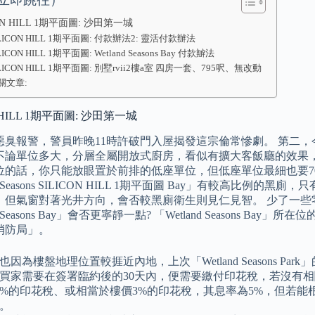
ON HILL 1期平面圖: 沙田第一城
ILICON HILL 1期平面圖: 付款辦法2: 靈活付款辦法
LICON HILL 1期平面圖: Wetland Seasons Bay 付款辧法
ILICON HILL 1期平面圖: 別墅rvii2樓a室 四房一套、795呎、無改動
關文章:
N HILL 1期平面圖: 沙田第一城
臭報警，警員昨晚11時許破門入屋揭發這宗倫常慘劇。 第二，今次「Wet
不論單位多大，分層全屬開放式廚房，看似有擴大客飯廳的效果，
位的話，你只能放眼置於前排的低座單位，但低座單位最細也要70
nd Seasons SILICON HILL 1期平面圖 Bay」有較高比
，但氣窗對著光井方向，會否較黑廁衛生則見仁見智。 少了一些
nd Seasons Bay」會否更寧靜一點? 「Wetland Seasons 
消防局」。
也因為樓盤地理位置較捱近內地，上次「Wetland Seasons Pa
買家需要在簽署臨約後的30天內，便需要繳付印花稅，若沒有
0%的印花稅、或相當於樓價3%的印花稅，其息率為5%，但若
。