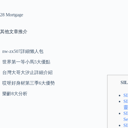
28 Mortgage
其他文章推介
nw-zx507詳細懶人包
世界第一等小馬5大優點
台灣大哥大汐止詳細介紹
SI
哎呀好身材第三季6大優勢
樂齡8大分析
S
S
靈
S
S
S