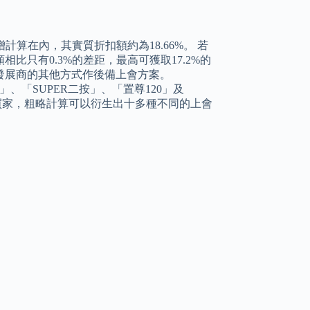
計算在內，其實質折扣額約為18.66%。 若
只有0.3%的差距，最高可獲取17.2%的
發展商的其他方式作後備上會方案。
按」、「SUPER二按」、「置尊120」及
」的買家，粗略計算可以衍生出十多種不同的上會