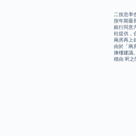
二按息率也
按年期最
銀行同意
柱提供，合共
兩房再上就
由於「兩
揀樓建議。
積由 呎之