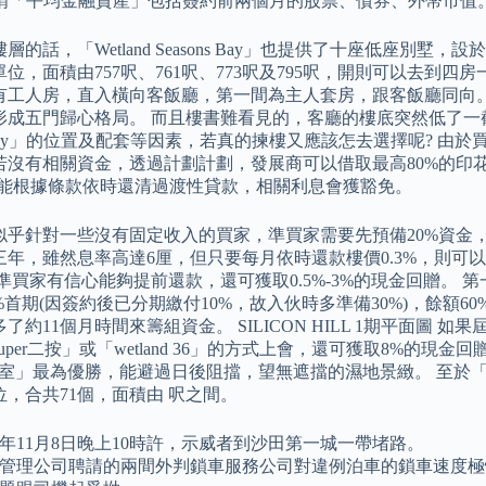
 所謂「平均金融資產」包括簽約前兩個月的股票、債券、外幣市值
層的話，「Wetland Seasons Bay」也提供了十座低座別
位，面積由757呎、761呎、773呎及795呎，開則可以去到
有工人房，直入橫向客飯廳，第一間為主人套房，跟客飯廳同向。
成五門歸心格局。 而且樓書難看見的，客廳的樓底突然低了一截，壓
ns Bay」的位置及配套等因素，若真的揀樓又應該怎去選擇呢? 
若沒有相關資金，透過計劃計劃，發展商可以借取最高80%的印
若能根據條款依時還清過渡性貸款，相關利息會獲豁免。
似乎針對一些沒有固定收入的買家，準買家需要先預備20%資金，
三年，雖然息率高達6厘，但只要每月依時還款樓價0.3%，則可
果準買家有信心能夠提前還款，還可獲取0.5%-3%的現金回贈。
%首期(因簽約後已分期繳付10%，故入伙時多準備30%)，餘額
了約11個月時間來籌組資金。 SILICON HILL 1期平面圖 
uper二按」或「wetland 36」的方式上會，還可獲取8%的現
1室」最為優勝，能避過日後阻擋，望無遮擋的濕地景緻。 至於「Wetla
，合共71個，面積由 呎之間。
19年11月8日晚上10時許，示威者到沙田第一城一帶堵路。
管理公司聘請的兩間外判鎖車服務公司對違例泊車的鎖車速度極