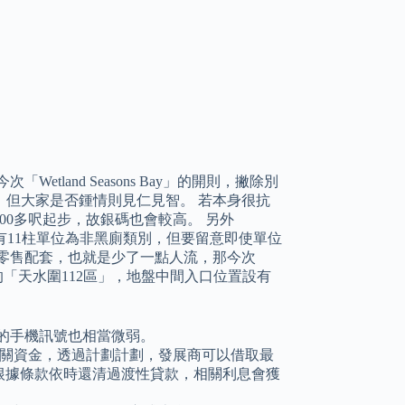
land Seasons Bay」的開則，撇除別
但大家是否鍾情則見仁見智。 若本身很抗
0多呎起步，故銀碼也會較高。 另外
例的黑廁，只有11柱單位為非黑廁類別，但要留意即使單位
零售配套，也就是少了一點人流，那今次
Bay」所在位的「天水圍112區」，地盤中間入口位置設有
rk」的手機訊號也相當微弱。
相關資金，透過計劃計劃，發展商可以借取最
能根據條款依時還清過渡性貸款，相關利息會獲