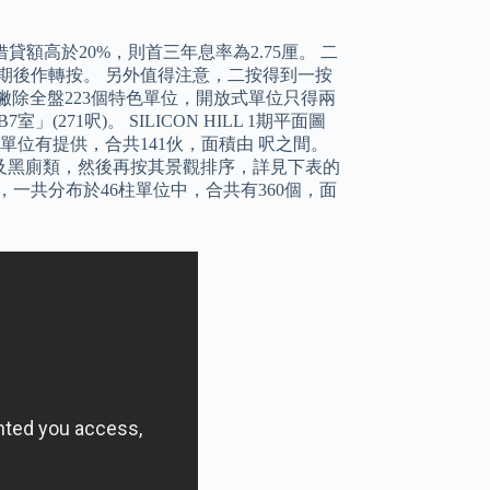
額高於20%，則首三年息率為2.75厘。 二
息期後作轉按。 另外值得注意，二按得到一按
撇除全盤223個特色單位，開放式單位只得兩
」(271呎)。 SILICON HILL 1期平面圖
18柱單位有提供，合共141伙，面積由 呎之間。
及黑廁類，然後再按其景觀排序，詳見下表的
」類別，一共分布於46柱單位中，合共有360個，面