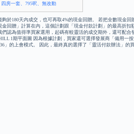
 四房一套、795呎、無改動
夠於180天內成交，也可再取4%的現金回贈。 若把全數現金回贈
現金回贈」計算在內，這個計劃跟「現金付款計劃」的最高折扣額相比
我們認為值得準買家選用，起碼有較靈活的成交期外，還可配合
ON HILL 1期平面圖 因為根據計劃，買家還可選擇發展商「備用一
and 36」的上會模式。 因此，最終真的選擇了「靈活付款辦法