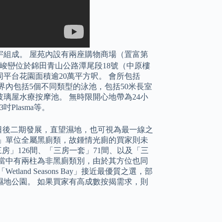
宇組成。 屋苑內設有兩座購物商場（置富第
峻巒位於錦田青山公路潭尾段18號（中原樓
，連同平台花園面積逾20萬平方呎。 會所包括
界內包括5個不同類型的泳池，包括50米長室
璃屋水療按摩池。 無時限開心地帶為24小
lasma等。
過日後二期發展，直望濕地，也可視為最一線之
」單位全屬黑廁類，故鍾情光廁的買家則未
「純三房」126間、「三房一套」71間、以及「三
，當中有兩柱為非黑廁類別，由於其方位也同
nd Seasons Bay」接近最優質之選，部
地公園。 如果買家有高成數按揭需求，則