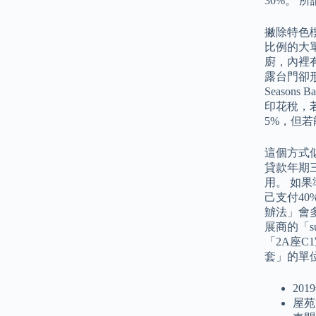
30%。
撇除特色樓
比例的大單
廚，內裡
露台門卻形
Seaso
印花稅，
5%，但
這個方式
貸款年期
用。 如
己支付40
辧法」會多
展商的「s
「2A座C
套」的單位
20
屋苑