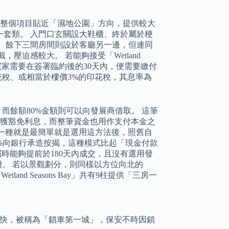
。
墅，設於整個項目貼近「濕地公園」方向，提供較大
四房一套類。 入門口玄關設大鞋櫃、終於屬於梗
 餘下三間房間則設於客廳另一邊，但連同
迫感較大。 若能夠接受「Wetland
由於買家需要在簽署臨約後的30天內，便需要繳付
花稅、或相當於樓價3%的印花稅，其息率為
而餘額80%金額則可以向發展商借取。 這筆
以獲豁免利息，而整筆資金也用作支付本金之
 第一種就是最簡單就是選用這方法後，照舊自
60%向銀行承造按揭，這種模式比起「現金付款
如果屆時能夠提前於180天內成交，且沒有選用發
金回贈。 若以景觀劃分，則同樣以方位向北的
nd Seasons Bay」共有9柱提供「三房一
快，被稱為「鎖車第一城」，保安不時因鎖