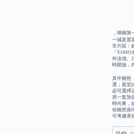
，簡稱第
一城及置
市片區：錦
「YOH
外泳池、
時開放，內
其中雖然
選；甚至
必可選擇這
房一套加
時向東，故
份雖然座
可考慮承
目錄（