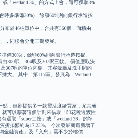
「wetland 36」的方式上會，還可獲取8%
會時多準備30%)，餘額60%則向銀行承造按
，一共分布於46柱單位中，合共有360個，面積由
112區」，同樣會分開三期發展。
準備30%)，餘額60%則向銀行承造按揭。
，面積由300呎、304呎及307呎三款。 價值應取決
呎及307呎的單位內櫳，其客飯廳及洗手間的
 其中「第115區」發展為「Wetland
少一點，但卻提供多一款靈活度給買家，尤其若
，就可以藉著這個計劃來借取「印花稅過渡性
super二按」或「wetland 36」的準
折扣額約為17.23%。 今次發展商還新增了
「平均金融資產」及「入息」需不少於樓價