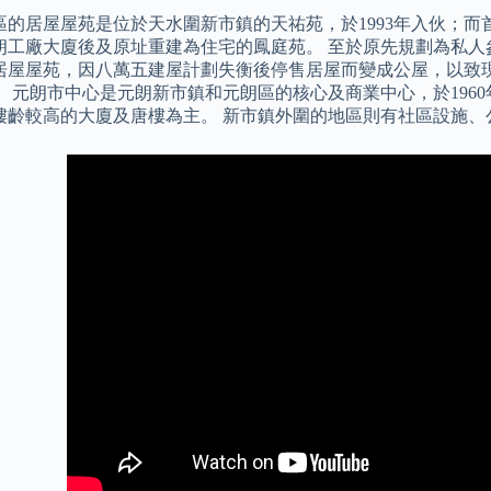
區的居屋屋苑是位於天水圍新市鎮的天祐苑，於1993年入伙；
朗工廠大廈後及原址重建為住宅的鳳庭苑。 至於原先規劃為私人
居屋屋苑，因八萬五建屋計劃失衡後停售居屋而變成公屋，以致
。 元朗市中心是元朗新市鎮和元朗區的核心及商業中心，於196
樓齡較高的大廈及唐樓為主。 新市鎮外圍的地區則有社區設施、