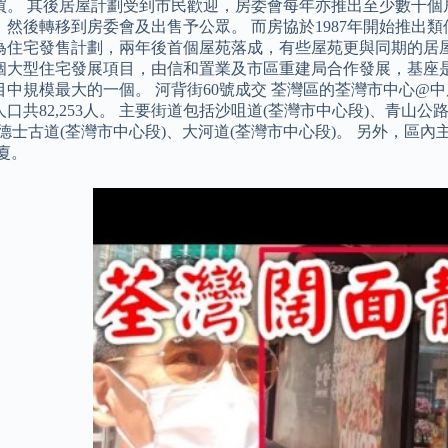
買。 其後居屋計劃受到市民歡迎，房委會每年亦推出至少數千個
，然後轉移到房委會及出售予公眾。 而房協於1987年開始推出
為住宅發售計劃，兩年後首個屋苑落成，有些屋苑更與同期的居屋
個大型住宅發展項目，由信和置業及市區重建局合作發展，基座
中規模最大的一個。 河背街60號成交 荃灣區的荃灣市中心@中原
口共82,253人。 主要街道包括沙咀道(荃灣市中心段)、青山公路
德士古道(荃灣市中心段)、大河道(荃灣市中心段)。 另外，區內主
廈。