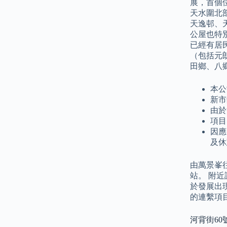
展，首個位
天水圍北
天逸邨、
公屋也特
已經有居
（包括元
田鄉、八
本公
新市
由於
項目
因應
及休
由萬景峯
站。 附
於發展出
的連繫項
河背街60