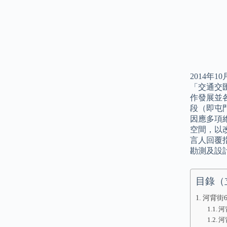
2014年
「交通交
作發展並
段（即屯
因應多項
空間，以
言人回覆
勘測及設
目錄（
河背街
河
河