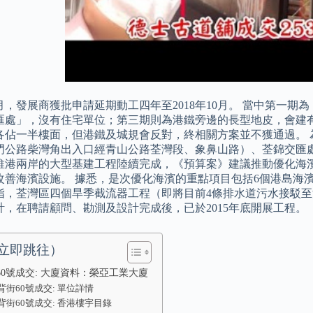
10月，發展商獲批申請延期動工四年至2018年10月。 當中第一期
匯處」，沒有住宅單位；第三期則為港鐵旁邊的長型地皮，會建有1
各佔一半樓面，但港鐵及城規會反對，終相關方案並不獲通過。 
門公路柴灣角出入口經青山公路荃灣段、象鼻山路）、荃錦交匯
維港兩岸的大型基建工程陸續完成，《預算案》建議推動優化海濱
改善海濱設施。 據悉，是次優化海濱的重點項目包括6個港島海濱
指，荃灣區四個旱季截流器工程（即將目前4條排水道污水接駁
計，在聘請顧問、勘測及設計完成後，已於2015年底開展工程。
立即跳往）
60號成交: 大廈資料：榮亞工業大廈
背街60號成交: 單位詳情
背街60號成交: 香港樓宇目錄