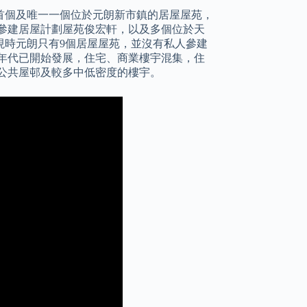
而首個及唯一一個位於元朗新市鎮的居屋屋苑，
參建居屋計劃屋苑俊宏軒，以及多個位於天
現時元朗只有9個居屋屋苑，並沒有私人參建
0年代已開始發展，住宅、商業樓宇混集，住
公共屋邨及較多中低密度的樓宇。