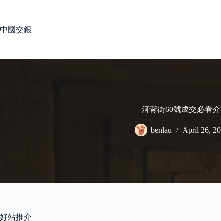
Skip
to
content
中國交銀
河背街60號成交必看
benlau
April 26, 2
好站推介