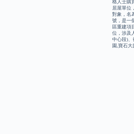
格人士購
居屋單位
對象，名
號，是一
區重建項目
位，涉及人
中心段)、
園,寶石大