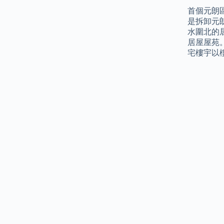
首個元朗
是拆卸元
水圍北的
居屋屋苑
宅樓宇以