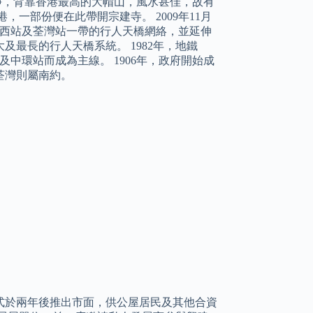
幽靜，背靠香港最高的大帽山，風水甚佳，故有
一部份便在此帶開宗建寺。 2009年11月
灣西站及荃灣站一帶的行人天橋網絡，並延伸
及最長的行人天橋系統。 1982年，地鐵
中環站而成為主線。 1906年，政府開始成
荃灣則屬南約。
正式於兩年後推出市面，供公屋居民及其他合資