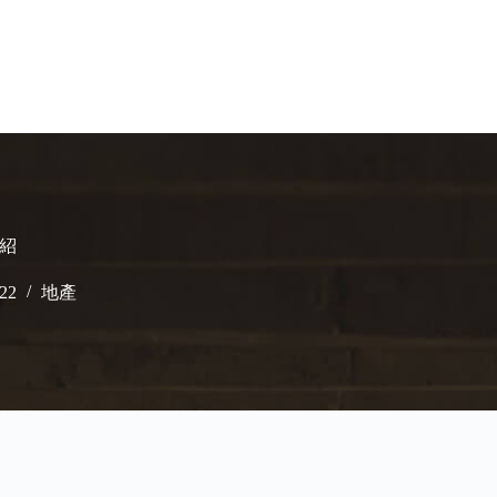
介紹
022
地產