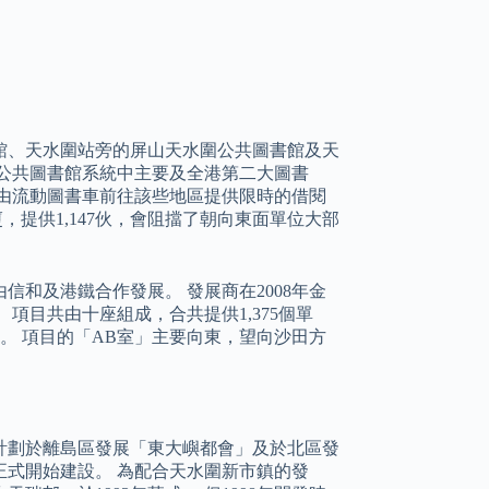
館、天水圍站旁的屏山天水圍公共圖書館及天
公共圖書館系統中主要及全港第二大圖書
由流動圖書車前往該些地區提供限時的借閱
提供1,147伙，會阻擋了朝向東面單位大部
和及港鐵合作發展。 發展商在2008年金
項目共由十座組成，合共提供1,375個單
車位。 項目的「AB室」主要向東，望向沙田方
亦有計劃於離島區發展「東大嶼都會」及於北區發
式開始建設。 為配合天水圍新市鎮的發