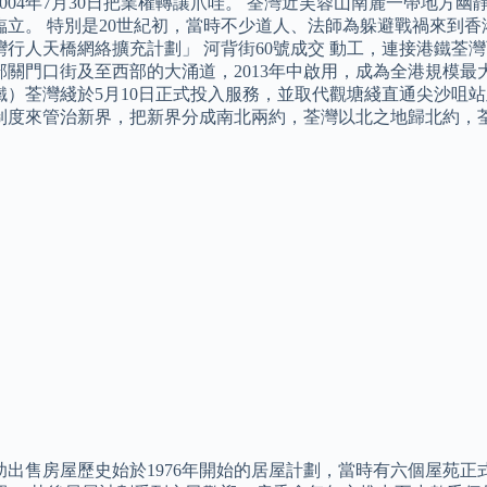
2004年7月30日把業權轉讓爪哇。 荃灣近芙蓉山南麓一帶地方
立。 特別是20世紀初，當時不少道人、法師為躲避戰禍來到香港，
灣行人天橋網絡擴充計劃」 河背街60號成交 動工，連接港鐵荃
部關門口街及至西部的大涌道，2013年中啟用，成為全港規模最大
鐵）荃灣綫於5月10日正式投入服務，並取代觀塘綫直通尖沙咀站及
制度來管治新界，把新界分成南北兩約，荃灣以北之地歸北約，
助出售房屋歷史始於1976年開始的居屋計劃，當時有六個屋苑