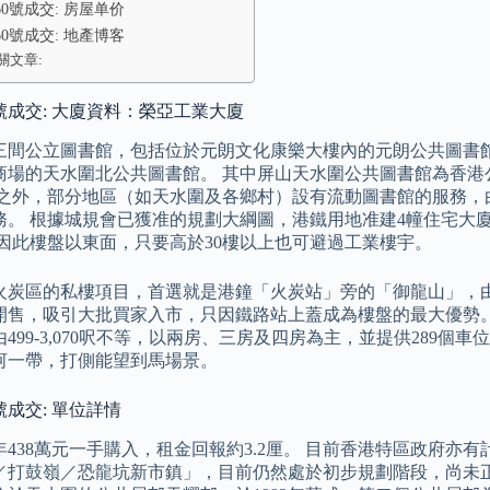
0號成交: 房屋单价
0號成交: 地產博客
關文章:
號成交: 大廈資料：榮亞工業大廈
三間公立圖書館，包括位於元朗文化康樂大樓內的元朗公共圖書
商場的天水圍北公共圖書館。 其中屏山天水圍公共圖書館為香港
此之外，部分地區（如天水圍及各鄉村）設有流動圖書館的服務，
務。 根據城規會已獲准的規劃大綱圖，港鐵用地准建4幢住宅大廈，
 因此樓盤以東面，只要高於30樓以上也可避過工業樓宇。
火炭區的私樓項目，首選就是港鐘「火炭站」旁的「御龍山」，由信
開售，吸引大批買家入市，只因鐵路站上蓋成為樓盤的最大優勢。 
499-3,070呎不等，以兩房、三房及四房為主，並提供289個
河一帶，打側能望到馬場景。
號成交: 單位詳情
9年438萬元一手購入，租金回報約3.2厘。 目前香港特區政府
／打鼓嶺／恐龍坑新市鎮」，目前仍然處於初步規劃階段，尚未正