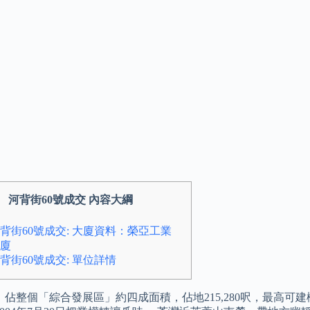
河背街60號成交 內容大綱
背街60號成交: 大廈資料：榮亞工業
廈
背街60號成交: 單位詳情
佔整個「綜合發展區」約四成面積，佔地215,280呎，最高可建樓面