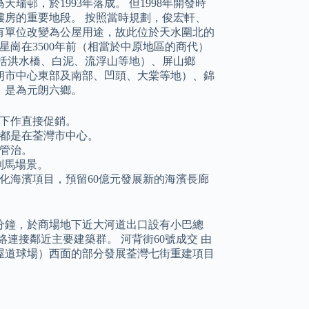
瑞邨，於1993年落成。 但1998年開發時
房的重要地段。 按照當時規劃，俊宏軒、
有單位改變為公屋用途，故此位於天水圍北的
星崗在3500年前（相當於中原地區的商代）
括洪水橋、白泥、流浮山等地）、屏山鄉
朗市中心東部及南部、凹頭、大棠等地）、錦
，是為元朗六鄉。
下作直接促銷。
都是在荃灣市中心。
地管治。
到馬場景。
化海濱項目，預留60億元發展新的海濱長廊
0分鐘，於商場地下近大河道出口設有小巴總
連接鄰近主要建築群。 河背街60號成交 由
屋道球場）西面的部分發展荃灣七街重建項目