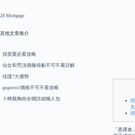
28 Mortgage
其他文章推介
採苗栗必看攻略
仙女和禿頂偶像韓劇不可不看詳解
佳護7大優勢
gogoros1價格不可不看攻略
卜蜂雞胸肉全聯詳細懶人包
河
大
河
「惠康倉」