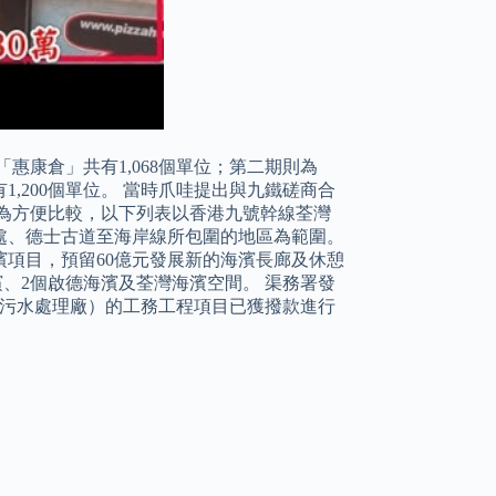
為「惠康倉」共有1,068個單位；第二期則為
,200個單位。 當時爪哇提出與九鐵磋商合
為方便比較，以下列表以香港九號幹線荃灣
處、德士古道至海岸線所包圍的地區為範圍。
項目，預留60億元發展新的海濱長廊及休憩
、2個啟德海濱及荃灣海濱空間。 渠務署發
至污水處理廠）的工務工程項目已獲撥款進行