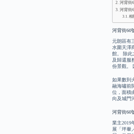
河背街6
河背街6
相
河背街60
元朗區有
水圍天澤
館。 除
及歸還服
份景觀。
如果數到
融海嘯前
位，面積由
向及城門
河背街60
業主201
展「坪輋