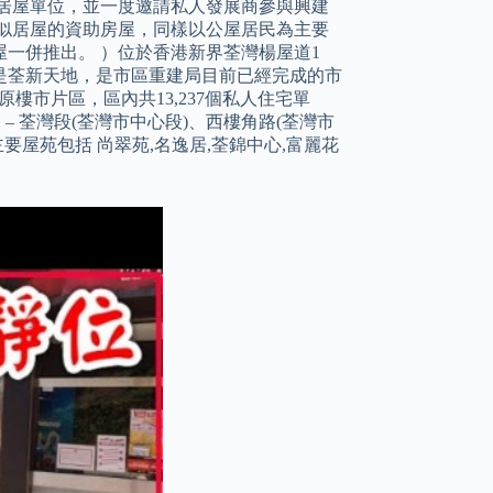
居屋單位，並一度邀請私人發展商參與興建
類似居屋的資助房屋，同樣以公屋居民為主要
一併推出。 ）位於香港新界荃灣楊屋道1
是荃新天地，是市區重建局目前已經完成的市
樓市片區，區內共13,237個私人住宅單
 – 荃灣段(荃灣市中心段)、西樓角路(荃灣市
要屋苑包括 尚翠苑,名逸居,荃錦中心,富麗花