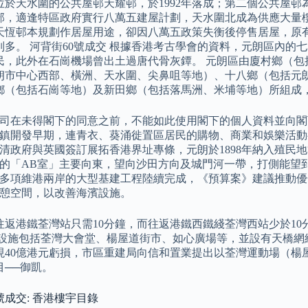
於天水圍的公共屋邨天耀邨，於1992年落成；第二個公共屋邨為天
部，適逢特區政府實行八萬五建屋計劃，天水圍北成為供應大量樓
天恆邨本規劃作居屋用途，卻因八萬五政策失衡後停售居屋，原
別多。 河背街60號成交 根據香港考古學會的資料，元朗區內的七
民，此外在石崗機場曾出土過唐代骨灰鐔。 元朗區由廈村鄉（包
朗市中心西部、橫洲、天水圍、尖鼻咀等地）、十八鄉（包括元
鄉（包括石崗等地）及新田鄉（包括落馬洲、米埔等地）所組成
司在未得閣下的同意之前，不能如此使用閣下的個人資料並向閣
鎮開發早期，連青衣、葵涌徙置區居民的購物、商業和娛樂活動
清政府與英國簽訂展拓香港界址專條，元朗於1898年納入殖民
的「AB室」主要向東，望向沙田方向及城門河一帶，打側能望
多項維港兩岸的大型基建工程陸續完成，《預算案》建議推動優
憩空間，以改善海濱設施。
往返港鐵荃灣站只需10分鐘，而往返港鐵西鐵綫荃灣西站少於1
近設施包括荃灣大會堂、楊屋道街市、如心廣場等，並設有天橋網絡
現40億港元虧損，市區重建局向信和置業提出以荃灣運動場（楊
目──御凱。
號成交: 香港樓宇目錄