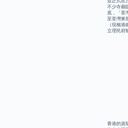
並正式在
不少寺廟臨
底，「荃
至荃灣東
（現稱港
立理民府
香港的資