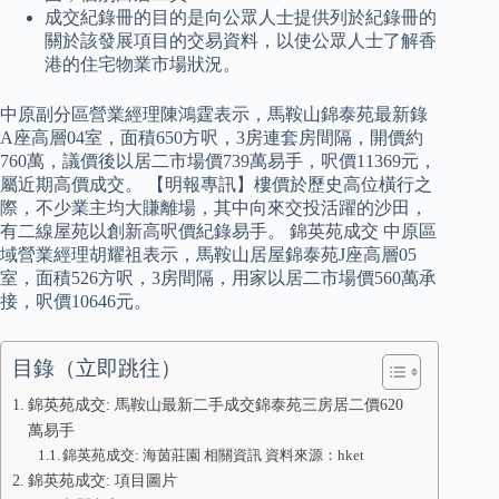
成交紀錄冊的目的是向公眾人士提供列於紀錄冊的
關於該發展項目的交易資料，以使公眾人士了解香
港的住宅物業市場狀況。
中原副分區營業經理陳鴻霆表示，馬鞍山錦泰苑最新錄
A座高層04室，面積650方呎，3房連套房間隔，開價約
760萬，議價後以居二市場價739萬易手，呎價11369元，
屬近期高價成交。 【明報專訊】樓價於歷史高位橫行之
際，不少業主均大賺離場，其中向來交投活躍的沙田，
有二線屋苑以創新高呎價紀錄易手。 錦英苑成交 中原區
域營業經理胡耀祖表示，馬鞍山居屋錦泰苑J座高層05
室，面積526方呎，3房間隔，用家以居二市場價560萬承
接，呎價10646元。
目錄（立即跳往）
錦英苑成交: 馬鞍山最新二手成交錦泰苑三房居二價620
萬易手
錦英苑成交: 海茵莊園 相關資訊 資料來源：hket
錦英苑成交: 項目圖片