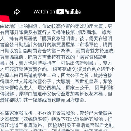
由於地理上的關係，位於較高位置的第2期3座大廈，更
有兩部升降機及有蓋行人天橋連接第1期及商場。 綠表
人士擁有房屋署的「購買資格證明書」後，需要在證明
書簽發日期起計六個月內購買居屋第二市場單位，購買
日期以簽訂臨時買賣合約當日為準。 而買賣雙方於達成
買賣協議前，除買方需要持有有效的「購買資格證明
書」外，賣方也同時要持有「可供出售證明書」，雙方
才可簽訂臨時買賣合約。 錦英苑成交 演員角色介紹于小
彤原非白司馬遽的攣生二弟，四大公子之首，於詩會拔
得頭名世人尊稱踏雪公子，大塬朝二帝世祖皇帝，紫陵
宮東營暗宮主人，居於西楓苑，原家三公子。 因民間謠
傳誤解，原非白被迫奉父侯命至君加寨斬殺花木槿，但
最終卻以削其一縷髮絲替代斷頭回府覆命。
在潘家軍戰敗後，不欲搶下景宮城池，帶領已大量徵兵
之奉德軍（花锦绣率領）轉攻下江北道沿路五城池，打
通江北道至東庭道路。 因協助引發王皇后逼宮弒君之亂,