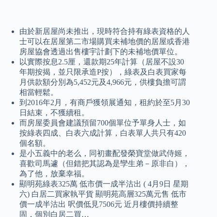
由於新居屋尚未推出，現時符合持有綠表資格的人
士可以在居屋第二市場購買未補地價的居屋或香港
房屋協會透過出售樓宇計劃下的未補地價單位。
以實際按息2.5厘，還款期25年計算（居屋不設30
年期按揭，並只限承造P按），綠表及白表買家每
月供款額分別為5,452元及4,966元，供樓負擔可謂
相當輕鬆。
到2016年2月，有商戶獲領展通知，租約於至5月30
日結束，不獲續租。
而房屋委員會建議預留700個單位予單身人士，如
按綠表四成、白表六成計算，白表單人共只有420
個名額。
是小五義中的老么，同初畫配發榮寶堂做武侍姬，
喜歡司馬遽（但錯把其認為是孿生弟－原非白），
為了他，放棄幸福。
顯明苑綠表325萬 低市價一成半沽出 ( 4月9日 星期
六) 白居二買家執平貨 顯明苑高層325萬元售 低市
價一成半沽出 呎價低見7506元 近月樓價持續整
固，個別白居二買…