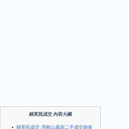
錦英苑成交 內容大綱
錦英苑成交: 馬鞍山最新二手成交錦泰