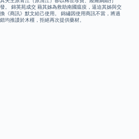
其夫王原青江（原清江）卻以稀世珍寶、綾羅綢緞打
發。 錦英苑成交 藉其姊為救助南國瘟疫，逼迫其姊與交
換《商訊》默文給己使用。 錦繡因使用商訊不當，將過
錯均推諉於木槿，拒絕再次提供藥材。