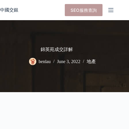
Skip
to
中國交銀
SEO服務查詢
content
錦英苑成交詳解
benlau
June 3, 2022
地產