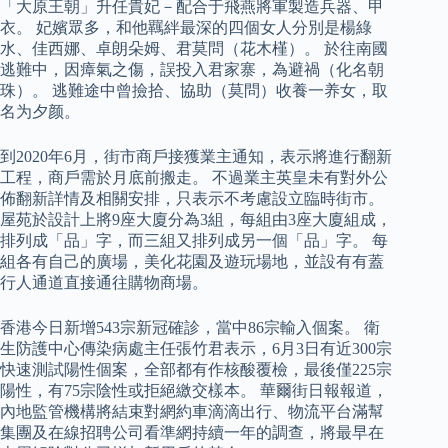
「大原王朝」升任貴妃－配合于飛燕將軍製造兵器、甲
衣。 妃嬪眾多，和他羈絆最深的四個女人分別是楊綠
水、佳西娜、卓朗朵姆、君莫問（花木槿）。 於往南國
逃難中，因瘴氣之傷，誤投入君家寨，為避禍（化名朝
珠）。 逃難途中曾撿拾、協助（莫問）收養一养女，取
名为夕颜。
到2020年6月，街市商戶接獲業主通知，表示將進行翻新
工程，商戶需於月底前搬走。 不過業主英皇未有對外公
佈翻新詳情及相關安排，只表示不考慮設立臨時街市。
屋苑於設計上將9座大廈分為3組，每組由3座大廈組成，
排列成「品」字，而三組又排列成另一個「品」字。 每
組各有自己的廣場，美化花園及遊玩場地，並設有有蓋
行人通道直接通往購物商場。
香港今日新增543宗新冠確診，當中86宗輸入個案。 衛
生防護中心傳染病處主任張竹君表示，6月3日有近300宗
快速測試陽性個案，全部都有作核酸覆檢，最後僅225宗
陽性，有75宗陰性或拒絕繳交樣本。 華爾街日報報道，
內地監管機構將結束對網約車滴滴出行、物流平台滿幫
集團及在線招聘公司看準網持續一年的調查，將最早在