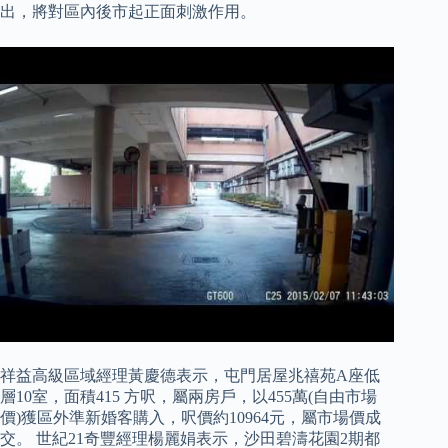
出，將對區內後市起正面刺激作用。
祥益高級區域經理黃慶德表示，屯門居屋兆禧苑A座低
層10室，面積415 方呎，屬兩房戶，以455萬(自由市場
價)獲區外準新婚客購入，呎價約10964元，屬市場價成
交。 世紀21奇豐經理楊麗娟表示，沙田碧濤花園2期都