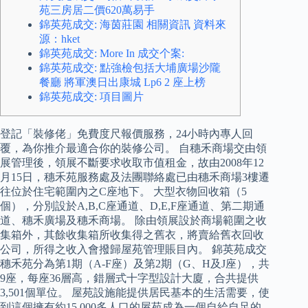
苑三房居二價620萬易手
錦英苑成交: 海茵莊園 相關資訊 資料來
源：hket
錦英苑成交: More In 成交个案:
錦英苑成交: 點強檢包括大埔廣場沙隴
餐廳 將軍澳日出康城 Lp6 2 座上榜
錦英苑成交: 項目圖片
登記「裝修佬」免費度尺報價服務，24小時內專人回
覆，為你推介最適合你的裝修公司。 自穗禾商場交由領
展管理後，領展不斷要求收取市值租金，故由2008年12
月15日，穗禾苑服務處及法團聯絡處已由穗禾商場3樓遷
往位於住宅範圍內之C座地下。 大型衣物回收箱（5
個），分別設於A,B,C座通道、D,E,F座通道、第二期通
道、穗禾廣場及穗禾商場。 除由領展設於商場範圍之收
集箱外，其餘收集箱所收集得之舊衣，將賣給舊衣回收
公司，所得之收入會撥歸屋苑管理賬目內。 錦英苑成交
穗禾苑分為第1期（A-F座）及第2期（G、H及J座），共
9座，每座36層高，錯層式十字型設計大廈，合共提供
3,501個單位。 屋苑設施能提供居民基本的生活需要，使
到這個擁有約15,000多人口的屋苑成為一個自給自足的