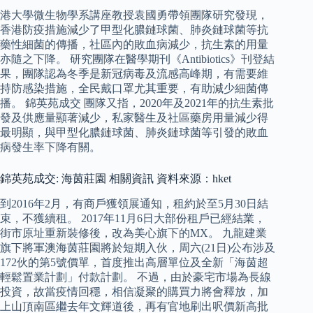
港大學微生物學系講座教授袁國勇帶領團隊研究發現，
香港防疫措施減少了甲型化膿鏈球菌、肺炎鏈球菌等抗
藥性細菌的傳播，社區內的敗血病減少，抗生素的用量
亦隨之下降。 研究團隊在醫學期刊《Antibiotics》刊登結
果，團隊認為冬季是新冠病毒及流感高峰期，有需要維
持防感染措施，全民戴口罩尤其重要，有助減少細菌傳
播。 錦英苑成交 團隊又指，2020年及2021年的抗生素批
發及供應量顯著減少，私家醫生及社區藥房用量減少得
最明顯，與甲型化膿鏈球菌、肺炎鏈球菌等引發的敗血
病發生率下降有關。
錦英苑成交: 海茵莊園 相關資訊 資料來源：hket
到2016年2月，有商戶獲領展通知，租約於至5月30日結
束，不獲續租。 2017年11月6日大部份租戶已經結業，
街市原址重新裝修後，改為美心旗下的MX。 九龍建業
旗下將軍澳海茵莊園將於短期入伙，周六(21日)公布涉及
172伙的第5號價單，首度推出高層單位及全新「海茵超
輕鬆置業計劃」付款計劃。 不過，由於豪宅市場為長線
投資，故當疫情回穩，相信凝聚的購買力將會釋放，加
上山頂南區繼去年文輝道後，再有官地刷出呎價新高批