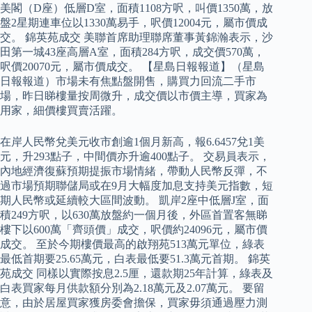
美閣（D座）低層D室，面積1108方呎，叫價1350萬，放
盤2星期連車位以1330萬易手，呎價12004元，屬市價成
交。 錦英苑成交 美聯首席助理聯席董事黃錦瀚表示，沙
田第一城43座高層A室，面積284方呎，成交價570萬，
呎價20070元，屬市價成交。 【星島日報報道】（星島
日報報道）市場未有焦點盤開售，購買力回流二手市
場，昨日睇樓量按周微升，成交價以市價主導，買家為
用家，細價樓買賣活躍。
在岸人民幣兌美元收市創逾1個月新高，報6.6457兌1美
元，升293點子，中間價亦升逾400點子。 交易員表示，
內地經濟復蘇預期提振市場情緒，帶動人民幣反彈，不
過市場預期聯儲局或在9月大幅度加息支持美元指數，短
期人民幣或延續較大區間波動。 凱岸2座中低層J室，面
積249方呎，以630萬放盤約一個月後，外區首置客無睇
樓下以600萬「齊頭價」成交，呎價約24096元，屬市價
成交。 至於今期樓價最高的啟翔苑513萬元單位，綠表
最低首期要25.65萬元，白表最低要51.3萬元首期。 錦英
苑成交 同樣以實際按息2.5厘，還款期25年計算，綠表及
白表買家每月供款額分別為2.18萬元及2.07萬元。 要留
意，由於居屋買家獲房委會擔保，買家毋須通過壓力測