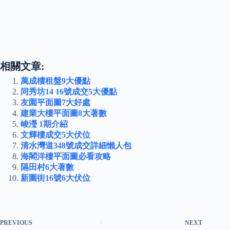
相關文章:
萬成樓租盤9大優點
同秀坊14 16號成交5大優點
友園平面圖7大好處
建業大樓平面圖8大著數
峻瀅 1期介紹
文輝樓成交5大伏位
清水灣道348號成交詳細懶人包
海閣洋樓平面圖必看攻略
隔田村6大著數
新圍街16號6大伏位
PREVIOUS
NEXT