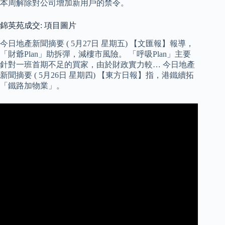
本周解除對公司增加新用戶的禁令。
錦英苑成交: 項目圖片
今日地產新聞摘要 ( 5月27日 星期五) 【文匯報】報導，
「財爺Plan」助拆彈，減樓市風險。 「呼吸Plan」主要
針對一班首期不足的買家，由於財政實力較… 今日地產
新聞摘要 ( 5月26日 星期四) 【東方日報】指，港鐵續拓
「鐵路加物業」。