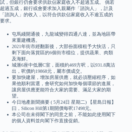
試，但銀行仍會要求供款佔家庭收入不超過五成。 倘若
超過五成，銀行或會要求加入親屬作「諮詢人」，計及
「諮詢人」的收入，以符合供款佔家庭收入不逾五成的
要求。
屯馬綫開通後，九龍城變得四通八達，並為地區帶
來重建機遇。
2021年街市經翻新後，大部份面積租予大快活，只
剩下面向落貨區的6個街市檔位，提供蔬果、肉類
及海鮮。
城滙6座中低層C室，面積約469方呎，以931.8萬沽
出，呎價約19868元，屬市價成交。
要加快建屋，增加房屋供應，就必須壓縮程序，如
果他順利當選，會研究如何加快每個環節的進展，
讓房屋供應更能符合大家的需要、滿足大家的期
望。
今日地產新聞摘要 ( 5月24日 星期二) 【星島日報】
曰，Silicon Hill第1期開價每呎17498元。
本公司在未得閣下的同意之前，不能如此使用閣下
的個人資料並向閣下作直接促銷。