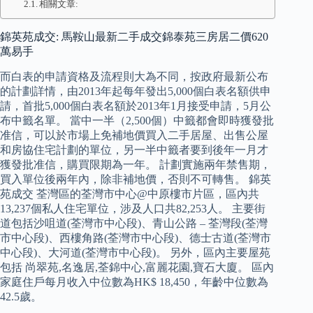
相關文章:
錦英苑成交: 馬鞍山最新二手成交錦泰苑三房居二價620
萬易手
而白表的申請資格及流程則大為不同，按政府最新公布
的計劃詳情，由2013年起每年發出5,000個白表名額供申
請，首批5,000個白表名額於2013年1月接受申請，5月公
布中籤名單。 當中一半（2,500個）中籤都會即時獲發批
准信，可以於市場上免補地價買入二手居屋、出售公屋
和房協住宅計劃的單位，另一半中籤者要到後年一月才
獲發批准信，購買限期為一年。 計劃實施兩年禁售期，
買入單位後兩年內，除非補地價，否則不可轉售。 錦英
苑成交 荃灣區的荃灣市中心@中原樓市片區，區內共
13,237個私人住宅單位，涉及人口共82,253人。 主要街
道包括沙咀道(荃灣市中心段)、青山公路 – 荃灣段(荃灣
市中心段)、西樓角路(荃灣市中心段)、德士古道(荃灣市
中心段)、大河道(荃灣市中心段)。 另外，區內主要屋苑
包括 尚翠苑,名逸居,荃錦中心,富麗花園,寶石大廈。 區內
家庭住戶每月收入中位數為HK$ 18,450，年齡中位數為
42.5歲。