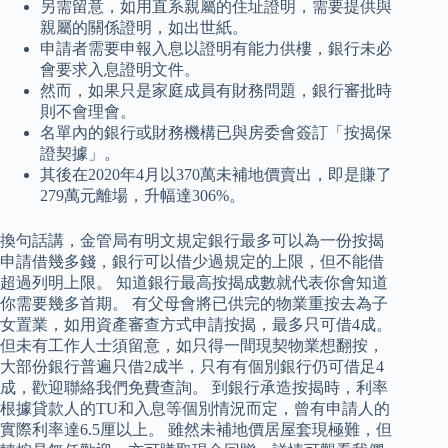
另需留意，如用直系親屬的住址證明，需要提供與
親屬的關係證明，如出世紙。
申請者需要申報入息以證明有能力供樓，銀行未必
會要求入息證明文件。
然而，如果只是家庭成員有財務問題，銀行審批時
則不會理會。
名單內的銀行或財務機構已與房委會簽訂「按揭保
證契據」。
其後在2020年4月以370萬未補地價賣出，即是賺了
279萬元離場，升幅達306%。
換句話講，金管局有明文規定銀行最多可以為一份按揭
申請借幾多錢，銀行可以借少過規定的上限，但不能借
超過列明上限。 知道銀行最高按揭成數就代表你會知道
你需要幾多首期。 有父母會將已供完的物業重按去為子
女置業，如用資產審查方式申請按揭，最多只可借4成。
但未有工作人士須留意，如只得一間現契物業想翻按，
大部份銀行普遍只借2成半，只有有個別銀行仍可借足4
成，歡迎聯絡我們免費查詢。 到銀行承造按揭時，利率
根據貸款人的TU和入息等個別情況而定，曾有申請人的
實際利率達6.5厘以上。 雖然未補地價居屋套現極難，但