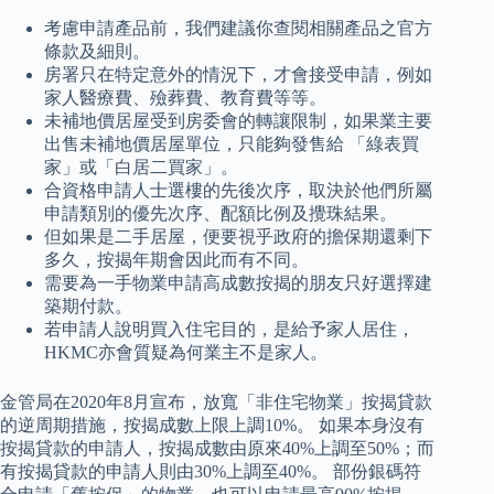
考慮申請產品前，我們建議你查閱相關產品之官方
條款及細則。
房署只在特定意外的情況下，才會接受申請，例如
家人醫療費、殮葬費、教育費等等。
未補地價居屋受到房委會的轉讓限制，如果業主要
出售未補地價居屋單位，只能夠發售給 「綠表買
家」或「白居二買家」。
合資格申請人士選樓的先後次序，取決於他們所屬
申請類別的優先次序、配額比例及攪珠結果。
但如果是二手居屋，便要視乎政府的擔保期還剩下
多久，按揭年期會因此而有不同。
需要為一手物業申請高成數按揭的朋友只好選擇建
築期付款。
若申請人說明買入住宅目的，是給予家人居住，
HKMC亦會質疑為何業主不是家人。
金管局在2020年8月宣布，放寬「非住宅物業」按揭貸款
的逆周期措施，按揭成數上限上調10%。 如果本身沒有
按揭貸款的申請人，按揭成數由原來40%上調至50%；而
有按揭貸款的申請人則由30%上調至40%。 部份銀碼符