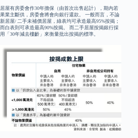
居屋有房委會作30年擔保（由首次出售起計），期內若
果業主斷供，房委會將會向銀行還款。 一般而言，不論
新居屋/ 二手未補價居屋，綠表均可承造最高95%按揭；
而白表則可承造最高90%按揭。 而二手居屋按揭銀行採
用「30年減去樓齡」來衡量批出按揭的標準。