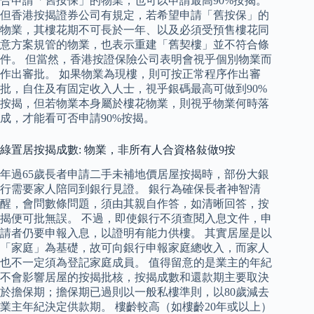
合申請「舊按保」的物業，也可以申請最高90%按揭。
但香港按揭證券公司有規定，若希望申請「舊按保」的
物業，其樓花期不可長於一年、以及必須受預售樓花同
意方案規管的物業，也表示重建「舊契樓」並不符合條
件。 但當然，香港按證保險公司表明會視乎個別物業而
作出審批。 如果物業為現樓，則可按正常程序作出審
批，自住及有固定收入人士，視乎銀碼最高可做到90%
按揭，但若物業本身屬於樓花物業，則視乎物業何時落
成，才能看可否申請90%按揭。
綠置居按揭成數: 物業，非所有人合資格敍做9按
年過65歲長者申請二手未補地價居屋按揭時，部份大銀
行需要家人陪同到銀行見證。 銀行為確保長者神智清
醒，會問數條問題，須由其親自作答，如清晰回答，按
揭便可批無誤。 不過，即使銀行不須查閱入息文件，申
請者仍要申報入息，以證明有能力供樓。 其實居屋是以
「家庭」為基礎，故可向銀行申報家庭總收入，而家人
也不一定須為登記家庭成員。 值得留意的是業主的年紀
不會影響居屋的按揭批核，按揭成數和還款期主要取決
於擔保期；擔保期已過則以一般私樓準則，以80歲減去
業主年紀決定供款期。 樓齡較高（如樓齡20年或以上）