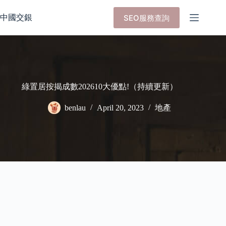
Skip
to
中國交銀
SEO服務查詢
content
綠置居按揭成數202610大優點!（持續更新）
benlau
April 20, 2023
地產