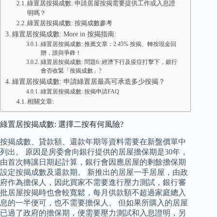
綠置居按揭成數: 申請居屋按揭需要提供工作或入息證
明嗎？
綠置居按揭成數: 按揭成數參考
綠置居按揭成數: More in 按揭指南:
綠置居按揭成數: 推薦文章：2.45% 按揭、轉按現金回
贈，誰與爭鋒！
綠置居按揭成數: 問題6: 經濟下行及疫症打擊下，銀行
會否收緊「按揭成數」?
綠置居按揭成數: 申請綠置居最高可承造多少按揭？
綠置居按揭成數: 按揭申請FAQ
相關文章:
綠置居按揭成數: 選擇二按有何風險?
按揭成數、貸款額、還款年期等資料需要在新盤價單中
列出。 原因是房委會向銀行提供的居屋擔保期是30年，
由首次轉讓日期起計算，銀行會因應居屋的剩餘擔保期
設定按揭成數及還款期。 新推出的居屋一手居屋，由政
府作為擔保人，因此買家不需要進行壓力測試，銀行審
批居屋按揭時也會較寬鬆，每月供款額不超過家庭總入
息的一半便可，也不需要擔保人。 但如果所購入的居屋
已過了政府的擔保期，便需要壓力測試和入息證明，另