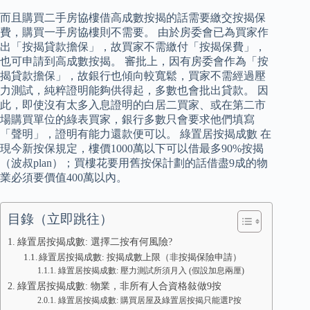
而且購買二手房協樓借高成數按揭的話需要繳交按揭保
費，購買一手房協樓則不需要。 由於房委會已為買家作
出「按揭貸款擔保」，故買家不需繳付「按揭保費」，
也可申請到高成數按揭。 審批上，因有房委會作為「按
揭貸款擔保」，故銀行也傾向較寬鬆，買家不需經過壓
力測試，純粹證明能夠供得起，多數也會批出貸款。 因
此，即使沒有太多入息證明的白居二買家、或在第二市
場購買單位的綠表買家，銀行多數只會要求他們填寫
「聲明」，證明有能力還款便可以。 綠置居按揭成數 在
現今新按保規定，樓價1000萬以下可以借最多90%按揭
（波叔plan）；買樓花要用舊按保計劃的話借盡9成的物
業必須要價值400萬以內。
目錄（立即跳往）
綠置居按揭成數: 選擇二按有何風險?
綠置居按揭成數: 按揭成數上限（非按揭保險申請）
綠置居按揭成數: 壓力測試所須月入 (假設加息兩厘)
綠置居按揭成數: 物業，非所有人合資格敍做9按
綠置居按揭成數: 購買居屋及綠置居按揭只能選P按