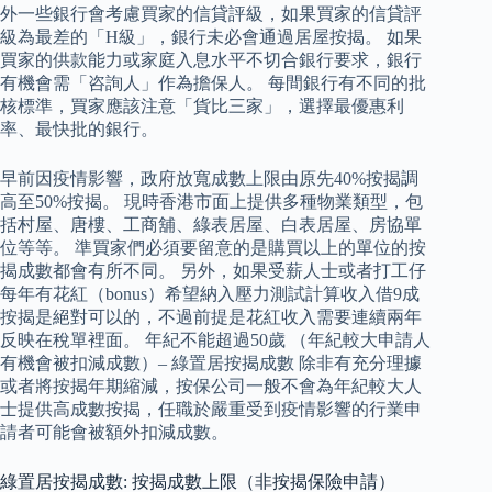
外一些銀行會考慮買家的信貸評級，如果買家的信貸評
級為最差的「H級」，銀行未必會通過居屋按揭。 如果
買家的供款能力或家庭入息水平不切合銀行要求，銀行
有機會需「咨詢人」作為擔保人。 每間銀行有不同的批
核標準，買家應該注意「貨比三家」，選擇最優惠利
率、最快批的銀行。
早前因疫情影響，政府放寬成數上限由原先40%按揭調
高至50%按揭。 現時香港市面上提供多種物業類型，包
括村屋、唐樓、工商舖、綠表居屋、白表居屋、房協單
位等等。 準買家們必須要留意的是購買以上的單位的按
揭成數都會有所不同。 另外，如果受薪人士或者打工仔
每年有花紅（bonus）希望納入壓力測試計算收入借9成
按揭是絕對可以的，不過前提是花紅收入需要連續兩年
反映在稅單裡面。 年紀不能超過50歲 （年紀較大申請人
有機會被扣減成數）– 綠置居按揭成數 除非有充分理據
或者將按揭年期縮減，按保公司一般不會為年紀較大人
士提供高成數按揭，任職於嚴重受到疫情影響的行業申
請者可能會被額外扣減成數。
綠置居按揭成數: 按揭成數上限（非按揭保險申請）