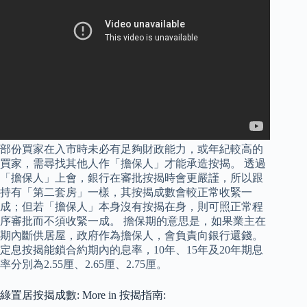
部份買家在入市時未必有足夠財政能力，或年紀較高的
買家，需尋找其他人作「擔保人」才能承造按揭。 透過
「擔保人」上會，銀行在審批按揭時會更嚴謹，所以跟
持有「第二套房」一樣，其按揭成數會較正常收緊一
成；但若「擔保人」本身沒有按揭在身，則可照正常程
序審批而不須收緊一成。 擔保期的意思是，如果業主在
期內斷供居屋，政府作為擔保人，會負責向銀行還錢。
定息按揭能鎖合約期內的息率，10年、15年及20年期息
率分別為2.55厘、2.65厘、2.75厘。
綠置居按揭成數: More in 按揭指南: