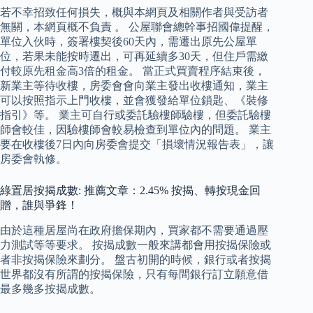
若不幸招致任何損失，概與本網頁及相關作者與受訪者
無關，本網頁概不負責 。 公屋聯會總幹事招國偉提醒，
單位入伙時，簽署樓契後60天內，需遷出原先公屋單
位，若果未能按時遷出，可再延續多30天，但住戶需繳
付較原先租金高3倍的租金。 當正式買賣程序結束後，
新業主等待收樓，房委會會向業主發出收樓通知，業主
可以按照指示上門收樓，並會獲發給單位鎖匙、《裝修
指引》等。 業主可自行或委託驗樓師驗樓，但委託驗樓
師會較佳，因驗樓師會較易檢查到單位內的問題。 業主
要在收樓後7日內向房委會提交「損壞情況報告表」，讓
房委會執修。
綠置居按揭成數: 推薦文章：2.45% 按揭、轉按現金回
贈，誰與爭鋒！
由於這種居屋尚在政府擔保期內，買家都不需要通過壓
力測試等等要求。 按揭成數一般來講都會用按揭保險或
者非按揭保險來劃分。 盤古初開的時候，銀行或者按揭
世界都沒有所謂的按揭保險，只有每間銀行訂立願意借
最多幾多按揭成數。