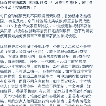
綠置居按揭成數: 問題6: 經濟下行及疫症打擊下，銀行會
否收緊「按揭成數」?
每日全球經濟受到不同環境因素影響，香港樓市依然穩
固。 有見及此，今日 綠置居按揭成數 綠置居按揭成數
ROOTS 上會 帶大家直擊比較 2023最優惠按揭利率及按
揭回贈! 以後各位就唔再需要打電話問銀行，憑下列圖表
便可得知如何獲得至平至抵至著數的按揭優惠。
除非被香港公司派往外地工作，否則若入息來源不是香
港（例如大陸或海外入息），將不能敍做8成及9成按
揭。 於政府擔保期內，綠表居屋按揭最多可做9成半按
揭，白表則9成。 另外，一些2001－2002年前的居屋，
或2007年前的公屋，做按揭時，25年還款年期或9成的按
揭成數，只可以二揀一。 各類型物業，如首置或非首置
自住物業、出租或工商物業車位，可申請的按揭成數均
有所不同，而且不同入息種類（如非固定收入、非本地
收入）於計算壓測時，亦面臨不同限制，本文將逐一詳
細解釋。 香港零售銀行有20間，雖然並非每間銀行均能
一天內批核按揭，惟部份銀行審批神速，若長者申請按
揭，可約定家人陪同至銀行填寫申請表，若帶齊所需文