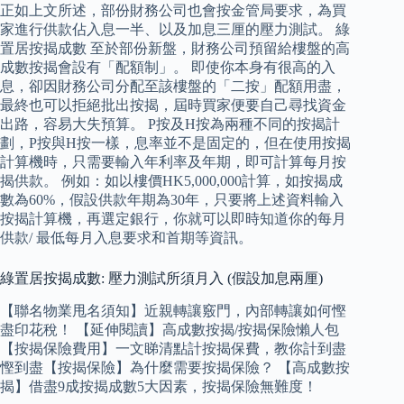
正如上文所述，部份財務公司也會按金管局要求，為買
家進行供款佔入息一半、以及加息三厘的壓力測試。 綠
置居按揭成數 至於部份新盤，財務公司預留給樓盤的高
成數按揭會設有「配額制」。 即使你本身有很高的入
息，卻因財務公司分配至該樓盤的「二按」配額用盡，
最終也可以拒絕批出按揭，屆時買家便要自己尋找資金
出路，容易大失預算。 P按及H按為兩種不同的按揭計
劃，P按與H按一樣，息率並不是固定的，但在使用按揭
計算機時，只需要輸入年利率及年期，即可計算每月按
揭供款。 例如：如以樓價HK5,000,000計算，如按揭成
數為60%，假設供款年期為30年，只要將上述資料輸入
按揭計算機，再選定銀行，你就可以即時知道你的每月
供款/ 最低每月入息要求和首期等資訊。
綠置居按揭成數: 壓力測試所須月入 (假設加息兩厘)
【聯名物業甩名須知】近親轉讓竅門，內部轉讓如何慳
盡印花稅！ 【延伸閱讀】高成數按揭/按揭保險懶人包
【按揭保險費用】一文睇清點計按揭保費，教你計到盡
慳到盡【按揭保險】為什麼需要按揭保險？ 【高成數按
揭】借盡9成按揭成數5大因素，按揭保險無難度！