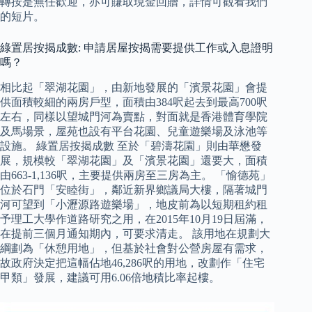
轉按是無任歡迎，亦可賺取現金回贈，詳情可觀看我們
的短片。
綠置居按揭成數: 申請居屋按揭需要提供工作或入息證明
嗎？
相比起「翠湖花園」，由新地發展的「濱景花園」會提
供面積較細的兩房戶型，面積由384呎起去到最高700呎
左右，同樣以望城門河為賣點，對面就是香港體育學院
及馬場景，屋苑也設有平台花園、兒童遊樂場及泳池等
設施。 綠置居按揭成數 至於「碧濤花園」則由華懋發
展，規模較「翠湖花園」及「濱景花園」還要大，面積
由663-1,136呎，主要提供兩房至三房為主。 「愉德苑」
位於石門「安睦街」，鄰近新界鄉議局大樓，隔著城門
河可望到「小瀝源路遊樂場」，地皮前為以短期租約租
予理工大學作道路研究之用，在2015年10月19日屆滿，
在提前三個月通知期內，可要求清走。 該用地在規劃大
綱劃為「休憩用地」，但基於社會對公營房屋有需求，
故政府決定把這幅佔地46,286呎的用地，改劃作「住宅
甲類」發展，建議可用6.06倍地積比率起樓。