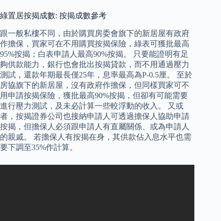
綠置居按揭成數: 按揭成數參考
跟一般私樓不同，由於購買房委會旗下的新居屋有政府
作擔保，買家可在不用購買按揭保險，綠表可獲批最高
95%按揭；白表申請人最高90%按揭。 只要能證明有足
夠供款能力，銀行也會批出按揭貸款，而不用通過壓力
測試，還款年期最長僅25年，息率最高為P-0.5厘。 至於
房協旗下的新居屋，沒有政府作擔保，但同樣買家可不
用申請按揭保險，獲批最高90%按揭，但卻有可能需要
進行壓力測試，及未必計算一些較浮動的收入。 又或
者，按揭證券公司也接納申請人可透過擔保人協助申請
按揭，但擔保人必須跟申請人有直屬關係、或為申請人
的親戚。 若擔保人有按揭在身，其供款佔入息水平也需
要下調至35%作計算。