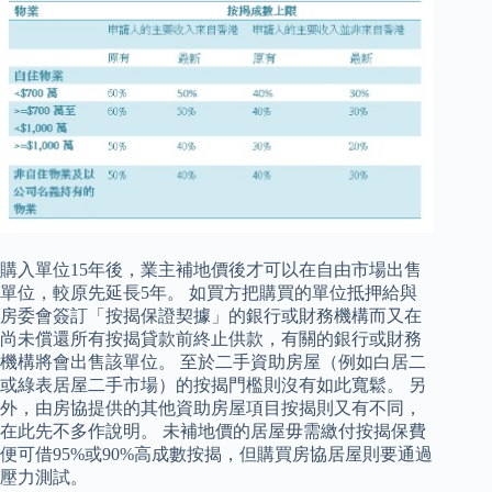
購入單位15年後，業主補地價後才可以在自由市場出售
單位，較原先延長5年。 如買方把購買的單位抵押給與
房委會簽訂「按揭保證契據」的銀行或財務機構而又在
尚未償還所有按揭貸款前終止供款，有關的銀行或財務
機構將會出售該單位。 至於二手資助房屋（例如白居二
或綠表居屋二手市場）的按揭門檻則沒有如此寬鬆。 另
外，由房協提供的其他資助房屋項目按揭則又有不同，
在此先不多作說明。 未補地價的居屋毋需繳付按揭保費
便可借95%或90%高成數按揭，但購買房協居屋則要通過
壓力測試。