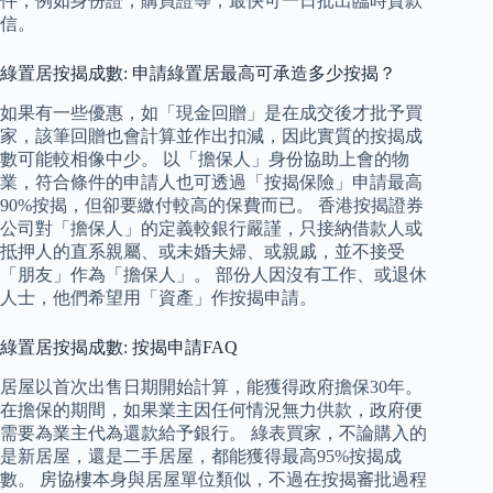
件，例如身份證，購買證等，最快可一日批出臨時貸款
信。
綠置居按揭成數: 申請綠置居最高可承造多少按揭？
如果有一些優惠，如「現金回贈」是在成交後才批予買
家，該筆回贈也會計算並作出扣減，因此實質的按揭成
數可能較相像中少。 以「擔保人」身份協助上會的物
業，符合條件的申請人也可透過「按揭保險」申請最高
90%按揭，但卻要繳付較高的保費而已。 香港按揭證券
公司對「擔保人」的定義較銀行嚴謹，只接納借款人或
抵押人的直系親屬、或未婚夫婦、或親戚，並不接受
「朋友」作為「擔保人」。 部份人因沒有工作、或退休
人士，他們希望用「資產」作按揭申請。
綠置居按揭成數: 按揭申請FAQ
居屋以首次出售日期開始計算，能獲得政府擔保30年。
在擔保的期間，如果業主因任何情況無力供款，政府便
需要為業主代為還款給予銀行。 綠表買家，不論購入的
是新居屋，還是二手居屋，都能獲得最高95%按揭成
數。 房協樓本身與居屋單位類似，不過在按揭審批過程