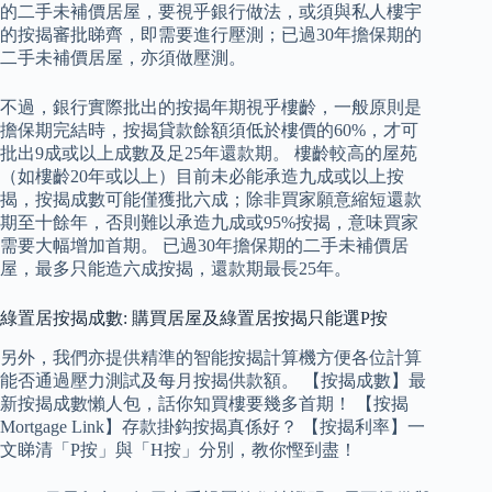
的二手未補價居屋，要視乎銀行做法，或須與私人樓宇
的按揭審批睇齊，即需要進行壓測；已過30年擔保期的
二手未補價居屋，亦須做壓測。
不過，銀行實際批出的按揭年期視乎樓齡，一般原則是
擔保期完結時，按揭貸款餘額須低於樓價的60%，才可
批出9成或以上成數及足25年還款期。 樓齡較高的屋苑
（如樓齡20年或以上）目前未必能承造九成或以上按
揭，按揭成數可能僅獲批六成；除非買家願意縮短還款
期至十餘年，否則難以承造九成或95%按揭，意味買家
需要大幅增加首期。 已過30年擔保期的二手未補價居
屋，最多只能造六成按揭，還款期最長25年。
綠置居按揭成數: 購買居屋及綠置居按揭只能選P按
另外，我們亦提供精準的智能按揭計算機方便各位計算
能否通過壓力測試及每月按揭供款額。 【按揭成數】最
新按揭成數懶人包，話你知買樓要幾多首期！ 【按揭
Mortgage Link】存款掛鈎按揭真係好？ 【按揭利率】一
文睇清「P按」與「H按」分別，教你慳到盡！