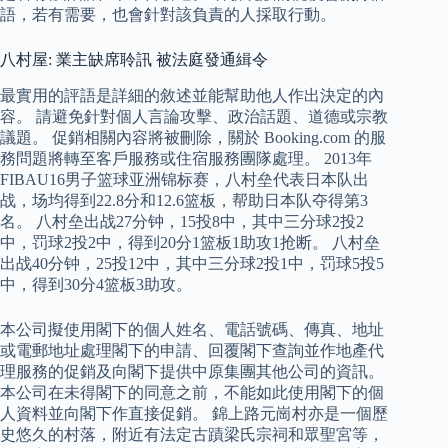
語，若有需要，也會針對該負責的人採取行動。
八村屋: 業主缺席聆訊 被法庭發通緝令
最實用的評語是詳細的敘述並能幫助他人作出決定的內
容。 請避免針對個人言論攻擊、政治話題、道德或宗教
議題。 促銷相關內容將被刪除，關於 Booking.com 的服
務問題將轉至客戶服務或住宿服務團隊處理。 2013年
FIBAU16男子篮球亚洲锦标赛，八村垒代表日本队出
战，场均得到22.8分和12.6篮板，帮助日本队夺得第3
名。 八村垒出战27分钟，15投8中，其中三分球2投2
中，罚球2投2中，得到20分1篮板1助攻1抢断。 八村垒
出战40分钟，25投12中，其中三分球2投1中，罚球5投5
中，得到30分4篮板3助攻。
本公司擬使用閣下的個人姓名、電話號碼、傳真、地址
或電郵地址處理閣下的申請、回覆閣下查詢並作地產代
理服務的促銷及向閣下提供中原集團其他公司的資訊。
本公司在未得閣下的同意之前，不能如此使用閣下的個
人資料並向閣下作直接促銷。 錦上路元崗村亦是一個歷
史悠久的村落，附近有法定古蹟梁氏宗祠和眾聖宮等，