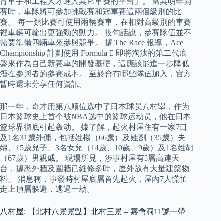
育車手和工程人才進入其它車賽的平台」。 當其明年開
賽時，車隊將可參加挑戰賽和冠軍賽這兩個級別的比
賽。 每一類比賽可使用兩輛賽車，在相對高級別的車賽
裡車輛可輸出更強勁的動力。 換句話說，參賽隊伍並不
需要準備四輛車來參與競爭。 據 The Race 報導，Ace
Championship 計劃使用 Formula E 即將淘汰的第二代底
盤來作為自己新賽車的開發基礎，這應該能進一步降低
潛在參與者的參賽成本。 至於會有哪些隊伍加入，官方
暫時還未分享任何資訊。
那一年，奇才用第八顺位选中了日本球员八村塁，作为
日本篮球史上首个被NBA选中的篮球运动员，他在日本
篮球界彻底引起轰动。 據了解，起火村屋住有一家7口
及1名31歲外傭，包括姓楊（66歲）及姓劉（35歲）夫
婦、15歲兒子、3名女兒（14歲、10歲、9歲）及1名姓胡
（67歲）男親戚。 現場所見，涉事村屋有3層高連天
台，據悉外牆及圍牆已維修多時，屋外放有大量建築物
料。 消息稱，事發時村屋底層首先起火，屋內7人慌忙
走上頂層躲避，逃過一劫。
八村屋: 【北村八景景點】北村三景 – 嘉會洞11號一帶