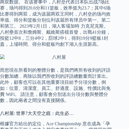
两双数据。 在该赛事中，八村垒代表日本队出战7场比
赛，场均得到20.6分和11篮板，效率值为23.7；其中6场
比赛得到两双，成为该届两双王同时，八村垒的场均效
率值、得分和篮板分别位列该届所有球员中第一、第二
和第三。 2023年2月1日，湖人客場加時 力克尼克斯。
八村壘首次和詹姆斯、戴維斯搭檔首發，出戰41分鐘，
投籃12中8，三分4中2，罰球2中1，得到19分9籃板1封
蓋，上場時間、得分和籃板均創下湖人生涯新高。
而您現在所看到的整體分數，是我們將所有收到的評語
分數加總﹐再除以我們所收到的評語總數量而計算出。
此外，顧客也可以在其他重要項目給予分項分數，例
如：位置、清潔度、員工、舒適度、設施、性價比與免
費 WiFi。 請注意，顧客會分別送出分項分數與整體分
數，因此兩者之間沒有直接關係。
八村屋: 世界7大天空之鏡：此生必…
根據官方給出的定位，Ace Championship 意在成為「孕