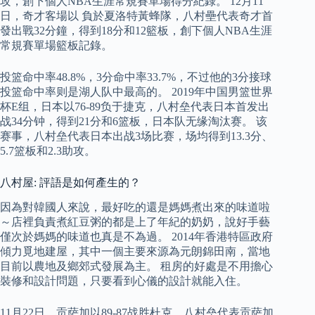
攻，創下個人NBA生涯常規賽單場得分紀錄。 12月11
日，奇才客場以 負於夏洛特黃蜂隊，八村壘代表奇才首
發出戰32分鐘，得到18分和12籃板，創下個人NBA生涯
常規賽單場籃板記錄。
投篮命中率48.8%，3分命中率33.7%，不过他的3分接球
投篮命中率则是湖人队中最高的。 2019年中国男篮世界
杯E组，日本以76-89负于捷克，八村垒代表日本首发出
战34分钟，得到21分和6篮板，日本队无缘淘汰赛。 该
赛事，八村垒代表日本出战3场比赛，场均得到13.3分、
5.7篮板和2.3助攻。
八村屋: 評語是如何產生的？
因為對韓國人來說，最好吃的還是媽媽煮出來的味道啦
～店裡負責煮紅豆粥的都是上了年紀的奶奶，說好手藝
僅次於媽媽的味道也真是不為過。 2014年香港特區政府
傾力覓地建屋，其中一個主要來源為元朗錦田南，當地
目前以農地及鄉郊式發展為主。 租房的好處是不用擔心
裝修和設計問題，只要看到心儀的設計就能入住。
11月22日，贡萨加以89-87战胜杜克，八村垒代表贡萨加