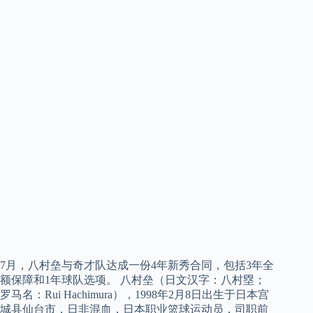
7月，八村垒与奇才队达成一份4年新秀合同，包括3年全
额保障和1年球队选项。 八村垒（日文汉字：八村塁；
罗马名：Rui Hachimura），1998年2月8日出生于日本宫
城县仙台市，日非混血，日本职业篮球运动员，司职前