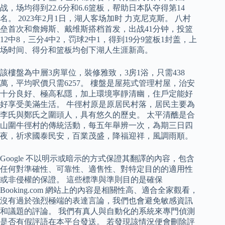
战，场均得到22.6分和6.6篮板，帮助日本队夺得第14
名。 2023年2月1日，湖人客场加时 力克尼克斯。 八村
垒首次和詹姆斯、戴维斯搭档首发，出战41分钟，投篮
12中8，三分4中2，罚球2中1，得到19分9篮板1封盖，上
场时间、得分和篮板均创下湖人生涯新高。
該樓盤為中層3房單位，裝修雅致，3房1浴，只需438
萬，平均呎價只需6257。 樓盤是屋苑式管理村屋，治安
十分良好、極高私隱，加上環境寧靜清幽，住戶定能好
好享受美滿生活。 牛徑村原是原居民村落，居民主要為
李氏與鄭氏之圍頭人，具有悠久的歷史。 太平清醮是合
山圍牛徑村的傳統活動，每五年舉辨一次，為期三日四
夜，祈求國泰民安，百業茂盛，降福迎祥，風調雨順。
Google 不以明示或暗示的方式保證其翻譯的內容，包含
任何對準確性、可靠性、適售性、對特定目的的適用性
或非侵權的保證。 這些標準與準則目的是確保
Booking.com 網站上的內容是相關性高、適合全家觀看，
沒有過於強烈極端的表達言論，我們也會避免敏感資訊
和議題的評論。 我們有真人與自動化的系統來專門偵測
是否有假評語在本平台發送。 若發現該情況便會刪除評