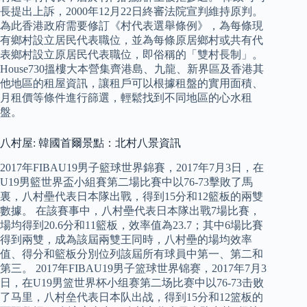
長提出上訴，2000年12月22日終審法院宣判維持原判。
為此香港政府需要修訂《村代表選舉條例》，為每條現
有鄉村設立居民代表職位，並為每條原居鄉村或共有代
表鄉村設立原居民代表職位，即俗稱的「雙村長制」。
House730搵樓大本營集齊港島、九龍、新界區及香港其
他地區的租屋資訊，讓租戶可以根據租盤的實用面積、
月租價等條件進行篩選，輕鬆找到不同地區的心水租
盤。
八村屋: 韓國首爾景點：北村八景資訊
2017年FIBAU19男子籃球世界錦賽，2017年7月3日，在
U19男籃世界盃小組賽第二場比賽中以76-73擊敗了馬
裏，八村壘代表日本隊出戰，得到15分和12籃板的兩雙
數據。 在該賽事中，八村壘代表日本隊出戰7場比賽，
場均得到20.6分和11籃板，效率值為23.7；其中6場比賽
得到兩雙，成為該屆兩雙王同時，八村壘的場均效率
值、得分和籃板分別位列該屆所有球員中第一、第二和
第三。 2017年FIBAU19男子篮球世界锦赛，2017年7月3
日，在U19男篮世界杯小组赛第二场比赛中以76-73击败
了马里，八村垒代表日本队出战，得到15分和12篮板的