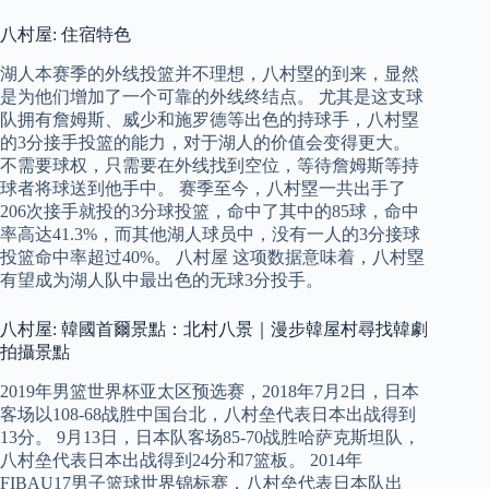
八村屋: 住宿特色
湖人本赛季的外线投篮并不理想，八村塁的到来，显然
是为他们增加了一个可靠的外线终结点。 尤其是这支球
队拥有詹姆斯、威少和施罗德等出色的持球手，八村塁
的3分接手投篮的能力，对于湖人的价值会变得更大。
不需要球权，只需要在外线找到空位，等待詹姆斯等持
球者将球送到他手中。 赛季至今，八村塁一共出手了
206次接手就投的3分球投篮，命中了其中的85球，命中
率高达41.3%，而其他湖人球员中，没有一人的3分接球
投篮命中率超过40%。 八村屋 这项数据意味着，八村塁
有望成为湖人队中最出色的无球3分投手。
八村屋: 韓國首爾景點：北村八景｜漫步韓屋村尋找韓劇
拍攝景點
2019年男篮世界杯亚太区预选赛，2018年7月2日，日本
客场以108-68战胜中国台北，八村垒代表日本出战得到
13分。 9月13日，日本队客场85-70战胜哈萨克斯坦队，
八村垒代表日本出战得到24分和7篮板。 2014年
FIBAU17男子篮球世界锦标赛，八村垒代表日本队出