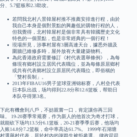
分、5.7籃板和2.3助攻。
若問我北村八景韓屋村推不推薦安排進行程，由於
我自己本身是個對景點的興趣低於購物行程的人，
但我覺得，北村韓屋村是個非常具有韓國歷史文化
特色的一個景點，也是非常經典的一個行程！
現場所見，涉事村屋有3層高連天台，據悉外牆及
圍牆已維修多時，屋外放有大量建築物料。
為此香港政府需要修訂《村代表選舉條例》，為每
條現有鄉村設立居民代表職位，並為每條原居鄉村
或共有代表鄉村設立原居民代表職位，即俗稱的
「雙村長制」。
2013年FIBAU16男子篮球亚洲锦标赛，八村垒代表
日本队出战，场均得到22.8分和12.6篮板，帮助日
本队夺得第3名。
下此有機會到八戶，不妨親嘗一口，肯定讓你再三回
味。 19-20赛季常规赛，作为新人的他首次为奇才打球，
就能砍下场均13.5分6.1篮板，20-21赛季季后赛，他场均
入账14.8分7.2篮板，命中率高达61.7%。 1999年石湖塘
村選舉村代表，居於村內的謝群生被拒參選。 律政司司