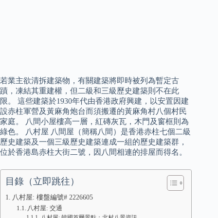
若業主欲清拆建築物，有關建築將即時被列為暫定古
蹟，凍結其重建權，但二級和三級歷史建築則不在此
限。 這些建築於1930年代由香港政府興建，以安置因建
設赤柱軍營及黃麻角炮台而須搬遷的黃麻角村八個村民
家庭。 八間小屋樓高一層，紅磚灰瓦，木門及窗框則為
綠色。 八村屋 八間屋（簡稱八間）是香港赤柱七個二級
歷史建築及一個三級歷史建築連成一組的歷史建築群，
位於香港島赤柱大街二號，因八間相連的排屋而得名。
目錄（立即跳往）
八村屋: 樓盤編號# 2226605
八村屋: 交通
八村屋: 韓國首爾景點：北村八景資訊