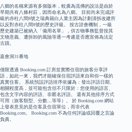
八鄉的名稱來源有多個版本，較廣為流傳的說法是由於
早期共有八條村莊，因而命名為八鄉。 目前尚未完成評
級的赤柱八間8號之瑞典籍白人業主因為計劃清拆改建所
以反對赤柱八間8號的歷史評級。 按古諮會機制，一級
歷史建築已被納入「備用名單」，供古物事務監督按其
文物意義、遭拆卸的風險等逐一考慮是否應宣佈為法定
古蹟。
嘉會洞31番地
僅限透過 Booking.com 訂房並實際住宿的旅客分享評
語，如此一來，我們才能確保住宿評語來自和你一樣的
真實住客。 系統預設評語排序依據為：發出評語日期、
相關程度高，並可能包含但不只限於：您使用的語言、
包含文字內容的評語、非匿名評語。 還有其他排序方式
可用（旅客類型、分數…等等）。 於 Booking.com 網站
上發表意見的是住客及住宿單位，而非代表
Booking.com。 Booking.com 不為任何評論或回覆之言論
負責。