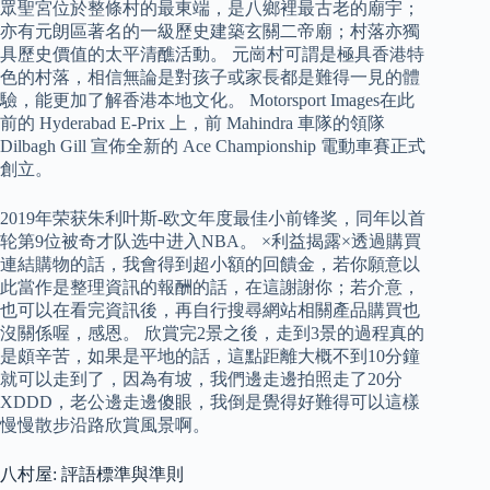
眾聖宮位於整條村的最東端，是八鄉裡最古老的廟宇；
亦有元朗區著名的一級歷史建築玄關二帝廟；村落亦獨
具歷史價值的太平清醮活動。 元崗村可謂是極具香港特
色的村落，相信無論是對孩子或家長都是難得一見的體
驗，能更加了解香港本地文化。 Motorsport Images在此
前的 Hyderabad E-Prix 上，前 Mahindra 車隊的領隊
Dilbagh Gill 宣佈全新的 Ace Championship 電動車賽正式
創立。
2019年荣获朱利叶斯-欧文年度最佳小前锋奖，同年以首
轮第9位被奇才队选中进入NBA。 ×利益揭露×透過購買
連結購物的話，我會得到超小額的回饋金，若你願意以
此當作是整理資訊的報酬的話，在這謝謝你；若介意，
也可以在看完資訊後，再自行搜尋網站相關產品購買也
沒關係喔，感恩。 欣賞完2景之後，走到3景的過程真的
是頗辛苦，如果是平地的話，這點距離大概不到10分鐘
就可以走到了，因為有坡，我們邊走邊拍照走了20分
XDDD，老公邊走邊傻眼，我倒是覺得好難得可以這樣
慢慢散步沿路欣賞風景啊。
八村屋: 評語標準與準則