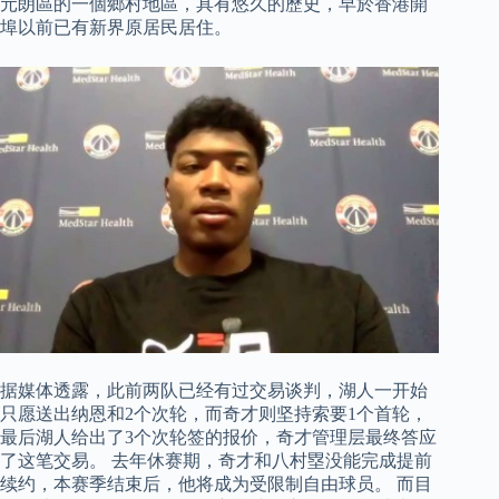
元朗區的一個鄉村地區，具有悠久的歷史，早於香港開
埠以前已有新界原居民居住。
据媒体透露，此前两队已经有过交易谈判，湖人一开始
只愿送出纳恩和2个次轮，而奇才则坚持索要1个首轮，
最后湖人给出了3个次轮签的报价，奇才管理层最终答应
了这笔交易。 去年休赛期，奇才和八村塁没能完成提前
续约，本赛季结束后，他将成为受限制自由球员。 而目