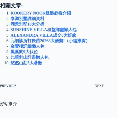
相關文章:
ROOKERY NOOK租盤必看介紹
泰湖別墅詳細資料
湖景別墅10大分析
SUNSHINE VILLA租盤詳盡懶人包
ALEXANDRA VILLA成交8大好處
元朗診所打疫苗20268大優勢!（小編推薦）
金寶樓詳細懶人包
鳳凰閣9大伏位
比華利山詳盡懶人包
悠然山莊5大著數
PREVIOUS
NEXT
好站推介