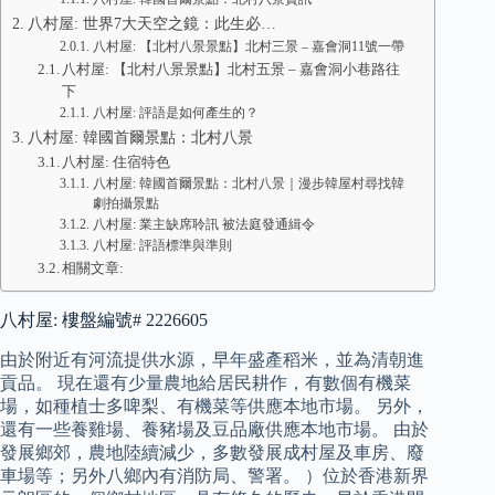
八村屋: 世界7大天空之鏡：此生必…
八村屋: 【北村八景景點】北村三景 – 嘉會洞11號一帶
八村屋: 【北村八景景點】北村五景 – 嘉會洞小巷路往
下
八村屋: 評語是如何產生的？
八村屋: 韓國首爾景點：北村八景
八村屋: 住宿特色
八村屋: 韓國首爾景點：北村八景｜漫步韓屋村尋找韓
劇拍攝景點
八村屋: 業主缺席聆訊 被法庭發通緝令
八村屋: 評語標準與準則
相關文章:
八村屋: 樓盤編號# 2226605
由於附近有河流提供水源，早年盛產稻米，並為清朝進
貢品。 現在還有少量農地給居民耕作，有數個有機菜
場，如種植士多啤梨、有機菜等供應本地市場。 另外，
還有一些養雞場、養豬場及豆品廠供應本地市場。 由於
發展鄉郊，農地陸續減少，多數發展成村屋及車房、廢
車場等；另外八鄉內有消防局、警署。 ）位於香港新界