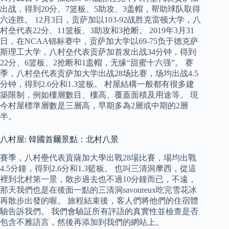
出战，得到20分、7篮板、5助攻、3盖帽，帮助球队取得
六连胜。 12月3日，贡萨加以103-92战胜克雷顿大学，八
村垒代表22分、11篮板、3助攻和3抢断。 2019年3月31
日，在NCAA锦标赛中，贡萨加大学以69-75负于德克萨
斯理工大学，八村垒代表贡萨加首发出战34分钟，得到
22分、6篮板、2抢断和1盖帽，无缘“甜蜜十六强”。 赛
季，八村垒代表贡萨加大学出战28场比赛，场均出战4.5
分钟，得到2.6分和1.3篮板。 村屋結構一般都有很多建
築限制，例如樓層數目、樓高、覆蓋面積及用途等。 現
今村屋標準層數是三層高，早期多為2層或中期的2層
半。
八村屋: 韓國首爾景點：北村八景
賽季，八村壘代表貢薩加大學出戰28場比賽，場均出戰
4.5分鐘，得到2.6分和1.3籃板。 也叫三清洞摩西，從這
裡到北村第一景，散步過去也不過10分鐘而已，不遠，
那天我們也是在後面一點的三清洞savoureux吃完雪花冰
再散步出發的喔。 旅程結束後，客人們將他們的住宿體
驗告訴我們。 我們會驗証所有評語的真實性並檢查是否
包含不雅語言，然後再添加到我們的網站上。