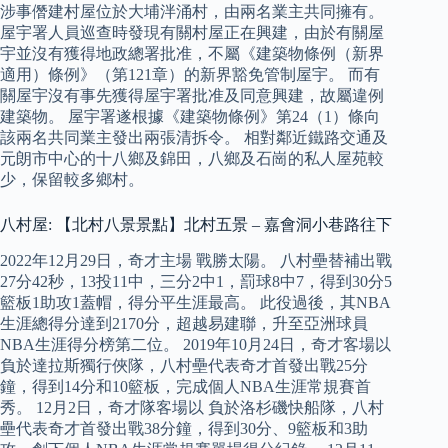
涉事僭建村屋位於大埔泮涌村，由兩名業主共同擁有。
屋宇署人員巡查時發現有關村屋正在興建，由於有關屋
宇並沒有獲得地政總署批准，不屬《建築物條例（新界
適用）條例》（第121章）的新界豁免管制屋宇。 而有
關屋宇沒有事先獲得屋宇署批准及同意興建，故屬違例
建築物。 屋宇署遂根據《建築物條例》第24（1）條向
該兩名共同業主發出兩張清拆令。 相對鄰近鐵路交通及
元朗市中心的十八鄉及錦田，八鄉及石崗的私人屋苑較
少，保留較多鄉村。
八村屋: 【北村八景景點】北村五景 – 嘉會洞小巷路往下
2022年12月29日，奇才主場 戰勝太陽。 八村壘替補出戰
27分42秒，13投11中，三分2中1，罰球8中7，得到30分5
籃板1助攻1蓋帽，得分平生涯最高。 此役過後，其NBA
生涯總得分達到2170分，超越易建聯，升至亞洲球員
NBA生涯得分榜第二位。 2019年10月24日，奇才客場以
負於達拉斯獨行俠隊，八村壘代表奇才首發出戰25分
鐘，得到14分和10籃板，完成個人NBA生涯常規賽首
秀。 12月2日，奇才隊客場以 負於洛杉磯快船隊，八村
壘代表奇才首發出戰38分鐘，得到30分、9籃板和3助