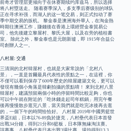
前奇才管理层更倾向于在休赛期续约库兹马，所以选择
将八村塁送走。 随着赛季深入，多支季后赛级别的球队
正在寻求补强，而湖人的这一笔交易，则正式扣动了赛
季中期交易的扳机。 黎金泰是澳洲海外華人，在淘金熱
時期往澳洲工作，賺錢後在香港上環經營金泰貿易公
司，他先後建立黎屋村、黎氏大屋，以及在旁的植桂書
室。 除此之外，黎金泰也是元朗新墟，即 1915年合益公
司創辦人之一。
八村屋: 交通
三清洞的北村韓屋村，也就是大家常說的「北村八
景」，一直是首爾最具代表性的景點之一，在這裡，你
不僅可以看到保存了600年歷史的韓屋建築文化，更可以
發現有幾個小角落是韓劇拍攝的景點唷！ 來到北村八景
韓屋村，建議預留兩個小時的停留時間比較足夠，你也
可以中午就在附近的「吃休錢走起司年糕鍋」用完午餐
後再慢慢散步逛完八景，當天我們就是吃完冰後再去逛
的，一個下午的時間恰恰好。 八村屋 2019年中國男籃世
界盃E組，日本以76-89負於捷克，八村壘代表日本首發
出戰34分鐘，得到21分和6籃板，日本隊無緣淘汰賽。
該賽事，八村壘代表日本出戰3場比賽，場均得到13.3