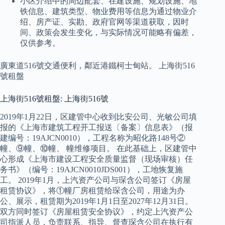
小区介绍中的周边配套、在建设施、规划设施、地
铁信息、建筑类型、物业费用等信息为通过物业介
绍、房产证、实勘、政府官网等渠道获取，因时
间、政策会发生变化，与实际情况可能略有偏差，
仅供参考。
廣東道516號交通便利，鄰近港鐵柯士甸站。 上海街516
號租盤
上海街516號租盤: 上海街516號
2019年1月22日，区建管中心收到比安公司、光敏公司填
报的《上海市建筑工程开工报送〔备案〕信息表》（报
建编号：19AJCN0010），工程名称为昭化路148号②
幢、⑨幢、⑩幢、 幢维修项目。 在此基础上，区建管中
心形成《上海市建设工程安全质量监督（现场审核）任
务书》（编号：19AJCN0010JDS001），工地恢复施
工。 2019年1月，上汽资产公司与琛含公司签订《房屋
租赁协议》，将①幢厂房租赁给琛含公司，用途为办
公、展示，租赁期为2019年1月1日至2027年12月31日。
双方同时签订《房屋租赁安全协议》，约定上汽资产公
司指派人员，负责联系、指导、督查琛含公司在执行有