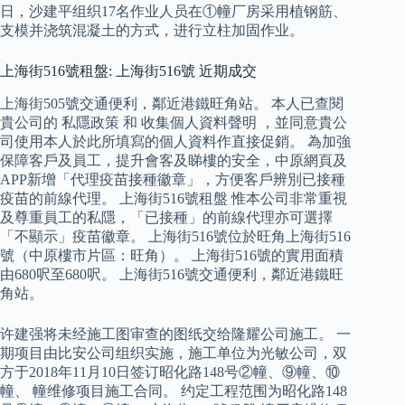
日，沙建平组织17名作业人员在①幢厂房采用植钢筋、
支模并浇筑混凝土的方式，进行立柱加固作业。
上海街516號租盤: 上海街516號 近期成交
上海街505號交通便利，鄰近港鐵旺角站。 本人已查閱
貴公司的 私隱政策 和 收集個人資料聲明 ，並同意貴公
司使用本人於此所填寫的個人資料作直接促銷。 為加強
保障客戶及員工，提升會客及睇樓的安全，中原網頁及
APP新增「代理疫苗接種徽章」，方便客戶辨別已接種
疫苗的前線代理。 上海街516號租盤 惟本公司非常重視
及尊重員工的私隱，「已接種」的前線代理亦可選擇
「不顯示」疫苗徽章。 上海街516號位於旺角上海街516
號（中原樓市片區：旺角）。 上海街516號的實用面積
由680呎至680呎。 上海街516號交通便利，鄰近港鐵旺
角站。
许建强将未经施工图审查的图纸交给隆耀公司施工。 一
期项目由比安公司组织实施，施工单位为光敏公司，双
方于2018年11月10日签订昭化路148号②幢、⑨幢、⑩
幢、 幢维修项目施工合同。 约定工程范围为昭化路148