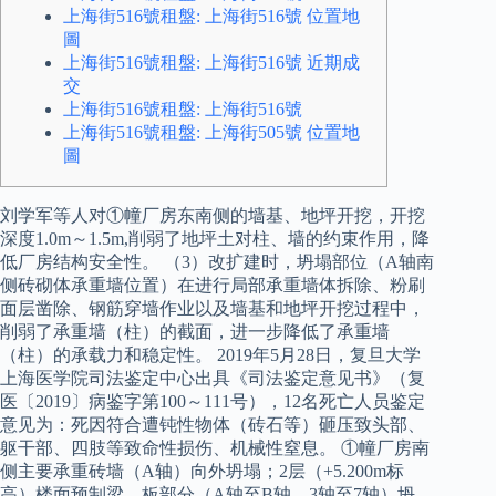
上海街516號租盤: 上海街516號 位置地
圖
上海街516號租盤: 上海街516號 近期成
交
上海街516號租盤: 上海街516號
上海街516號租盤: 上海街505號 位置地
圖
刘学军等人对①幢厂房东南侧的墙基、地坪开挖，开挖
深度1.0m～1.5m,削弱了地坪土对柱、墙的约束作用，降
低厂房结构安全性。 （3）改扩建时，坍塌部位（A轴南
侧砖砌体承重墙位置）在进行局部承重墙体拆除、粉刷
面层凿除、钢筋穿墙作业以及墙基和地坪开挖过程中，
削弱了承重墙（柱）的截面，进一步降低了承重墙
（柱）的承载力和稳定性。 2019年5月28日，复旦大学
上海医学院司法鉴定中心出具《司法鉴定意见书》（复
医〔2019〕病鉴字第100～111号），12名死亡人员鉴定
意见为：死因符合遭钝性物体（砖石等）砸压致头部、
躯干部、四肢等致命性损伤、机械性窒息。 ①幢厂房南
侧主要承重砖墙（A轴）向外坍塌；2层（+5.200m标
高）楼面预制梁、板部分（A轴至B轴，3轴至7轴）坍