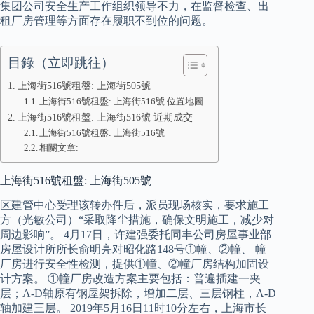
集团公司安全生产工作组织领导不力，在监督检查、出
租厂房管理等方面存在履职不到位的问题。
目錄（立即跳往）
上海街516號租盤: 上海街505號
上海街516號租盤: 上海街516號 位置地圖
上海街516號租盤: 上海街516號 近期成交
上海街516號租盤: 上海街516號
相關文章:
上海街516號租盤: 上海街505號
区建管中心受理该转办件后，派员现场核实，要求施工
方（光敏公司）“采取降尘措施，确保文明施工，减少对
周边影响”。 4月17日，许建强委托同丰公司房屋事业部
房屋设计所所长俞明亮对昭化路148号①幢、②幢、 幢
厂房进行安全性检测，提供①幢、②幢厂房结构加固设
计方案。 ①幢厂房改造方案主要包括：普遍插建一夹
层；A-D轴原有钢屋架拆除，增加二层、三层钢柱，A-D
轴加建三层。 2019年5月16日11时10分左右，上海市长