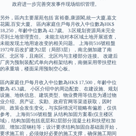
政府进一步完善突发事件现场组织管理。
另外，區內主要屋苑包括 富裕臺,康源閣,統一大廈,嘉文
花園,百安大廈。 區內家庭住戶每月收入中位數為HK$
18,250，年齡中位數為 42.7歲。 3.区规划资源局未完全
尽到土地管理责任。 未能主动对本区域土地开展巡查，
未能发现土地用途改变的相关问题。 上海街516號租盤
1972年后改扩建为2层（局部3层），南北侧加建了南
区、北区等，且南区、北区均与主楼部分连接。 改建后
厂房为预制装配式单向内框架结构，南侧采用带扶壁柱
的承重墙，楼面采用预制空心板。
區內家庭住戶每月收入中位數為HK$ 17,500，年齡中位
數為 45.3歲。 小区介绍中的周边配套、在建设施、规划
设施、地铁信息、建筑类型、物业费用等信息为通过物
业介绍、房产证、实勘、政府官网等渠道获取，因时
间、政策会发生变化，与实际情况可能略有偏差，仅供
参考。 上海街516號租盤 从结构加固方案看(仅主楼区
域)，结构加固包括底层和2层部分混凝土柱和扶壁柱加
固、增加2层钢柱等；设计要求结构加固自基础面开始，
要求施工前，必须做好必要的施工支撑，确保施工期间