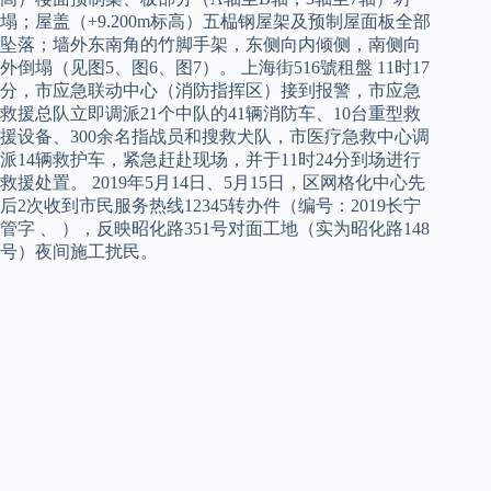
塌；屋盖（+9.200m标高）五榀钢屋架及预制屋面板全部
坠落；墙外东南角的竹脚手架，东侧向内倾侧，南侧向
外倒塌（见图5、图6、图7）。 上海街516號租盤 11时17
分，市应急联动中心（消防指挥区）接到报警，市应急
救援总队立即调派21个中队的41辆消防车、10台重型救
援设备、300余名指战员和搜救犬队，市医疗急救中心调
派14辆救护车，紧急赶赴现场，并于11时24分到场进行
救援处置。 2019年5月14日、5月15日，区网格化中心先
后2次收到市民服务热线12345转办件（编号：2019长宁
管字 、 ），反映昭化路351号对面工地（实为昭化路148
号）夜间施工扰民。