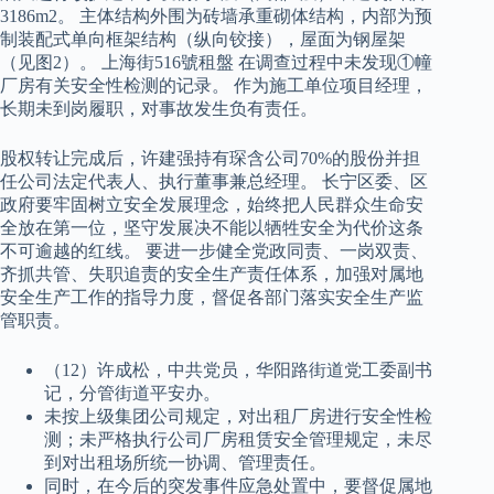
3186m2。 主体结构外围为砖墙承重砌体结构，内部为预
制装配式单向框架结构（纵向铰接），屋面为钢屋架
（见图2）。 上海街516號租盤 在调查过程中未发现①幢
厂房有关安全性检测的记录。 作为施工单位项目经理，
长期未到岗履职，对事故发生负有责任。
股权转让完成后，许建强持有琛含公司70%的股份并担
任公司法定代表人、执行董事兼总经理。 长宁区委、区
政府要牢固树立安全发展理念，始终把人民群众生命安
全放在第一位，坚守发展决不能以牺牲安全为代价这条
不可逾越的红线。 要进一步健全党政同责、一岗双责、
齐抓共管、失职追责的安全生产责任体系，加强对属地
安全生产工作的指导力度，督促各部门落实安全生产监
管职责。
（12）许成松，中共党员，华阳路街道党工委副书
记，分管街道平安办。
未按上级集团公司规定，对出租厂房进行安全性检
测；未严格执行公司厂房租赁安全管理规定，未尽
到对出租场所统一协调、管理责任。
同时，在今后的突发事件应急处置中，要督促属地