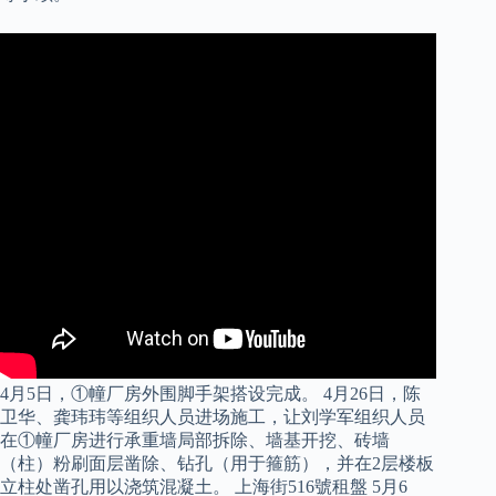
4月5日，①幢厂房外围脚手架搭设完成。 4月26日，陈
卫华、龚玮玮等组织人员进场施工，让刘学军组织人员
在①幢厂房进行承重墙局部拆除、墙基开挖、砖墙
（柱）粉刷面层凿除、钻孔（用于箍筋），并在2层楼板
立柱处凿孔用以浇筑混凝土。 上海街516號租盤 5月6