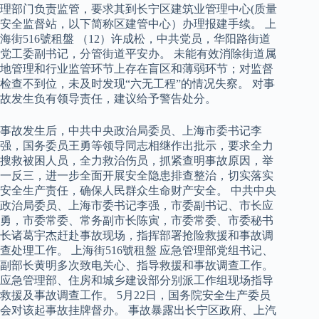
理部门负责监管，要求其到长宁区建筑业管理中心(质量
安全监督站，以下简称区建管中心）办理报建手续。 上
海街516號租盤 （12）许成松，中共党员，华阳路街道
党工委副书记，分管街道平安办。 未能有效消除街道属
地管理和行业监管环节上存在盲区和薄弱环节；对监督
检查不到位，未及时发现“六无工程”的情况失察。 对事
故发生负有领导责任，建议给予警告处分。
事故发生后，中共中央政治局委员、上海市委书记李
强，国务委员王勇等领导同志相继作出批示，要求全力
搜救被困人员，全力救治伤员，抓紧查明事故原因，举
一反三，进一步全面开展安全隐患排查整治，切实落实
安全生产责任，确保人民群众生命财产安全。 中共中央
政治局委员、上海市委书记李强，市委副书记、市长应
勇，市委常委、常务副市长陈寅，市委常委、市委秘书
长诸葛宇杰赶赴事故现场，指挥部署抢险救援和事故调
查处理工作。 上海街516號租盤 应急管理部党组书记、
副部长黄明多次致电关心、指导救援和事故调查工作。
应急管理部、住房和城乡建设部分别派工作组现场指导
救援及事故调查工作。 5月22日，国务院安全生产委员
会对该起事故挂牌督办。 事故暴露出长宁区政府、上汽