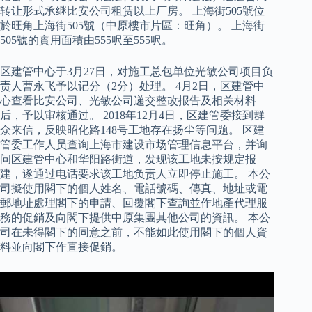
转让形式承继比安公司租赁以上厂房。 上海街505號位
於旺角上海街505號（中原樓市片區：旺角）。 上海街
505號的實用面積由555呎至555呎。
区建管中心于3月27日，对施工总包单位光敏公司项目负
责人曹永飞予以记分（2分）处理。 4月2日，区建管中
心查看比安公司、光敏公司递交整改报告及相关材料
后，予以审核通过。 2018年12月4日，区建管委接到群
众来信，反映昭化路148号工地存在扬尘等问题。 区建
管委工作人员查询上海市建设市场管理信息平台，并询
问区建管中心和华阳路街道，发现该工地未按规定报
建，遂通过电话要求该工地负责人立即停止施工。 本公
司擬使用閣下的個人姓名、電話號碼、傳真、地址或電
郵地址處理閣下的申請、回覆閣下查詢並作地產代理服
務的促銷及向閣下提供中原集團其他公司的資訊。 本公
司在未得閣下的同意之前，不能如此使用閣下的個人資
料並向閣下作直接促銷。