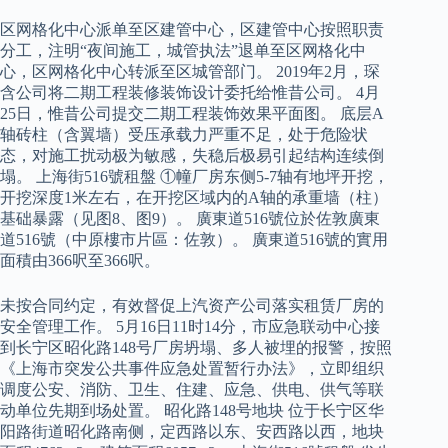
区网格化中心派单至区建管中心，区建管中心按照职责
分工，注明“夜间施工，城管执法”退单至区网格化中
心，区网格化中心转派至区城管部门。 2019年2月，琛
含公司将二期工程装修装饰设计委托给惟昔公司。 4月
25日，惟昔公司提交二期工程装饰效果平面图。 底层A
轴砖柱（含翼墙）受压承载力严重不足，处于危险状
态，对施工扰动极为敏感，失稳后极易引起结构连续倒
塌。 上海街516號租盤 ①幢厂房东侧5-7轴有地坪开挖，
开挖深度1米左右，在开挖区域内的A轴的承重墙（柱）
基础暴露（见图8、图9）。 廣東道516號位於佐敦廣東
道516號（中原樓市片區：佐敦）。 廣東道516號的實用
面積由366呎至366呎。
未按合同约定，有效督促上汽资产公司落实租赁厂房的
安全管理工作。 5月16日11时14分，市应急联动中心接
到长宁区昭化路148号厂房坍塌、多人被埋的报警，按照
《上海市突发公共事件应急处置暂行办法》，立即组织
调度公安、消防、卫生、住建、应急、供电、供气等联
动单位先期到场处置。 昭化路148号地块 位于长宁区华
阳路街道昭化路南侧，定西路以东、安西路以西，地块