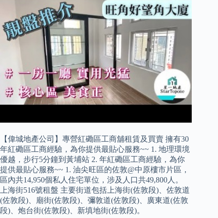
【偉城地產公司】專營紅磡區工商舖租賃及買賣 擁有30
年紅磡區工商經驗，為你提供最貼心服務~~ 1. 地理環境
優越，步行5分鐘到黃埔站 2. 年紅磡區工商經驗，為你
提供最貼心服務~~ 1. 油尖旺區的佐敦@中原樓市片區，
區內共14,950個私人住宅單位，涉及人口共49,800人。
上海街516號租盤 主要街道包括上海街(佐敦段)、佐敦道
(佐敦段)、廟街(佐敦段)、彌敦道(佐敦段)、廣東道(佐敦
段)、炮台街(佐敦段)、新填地街(佐敦段)。