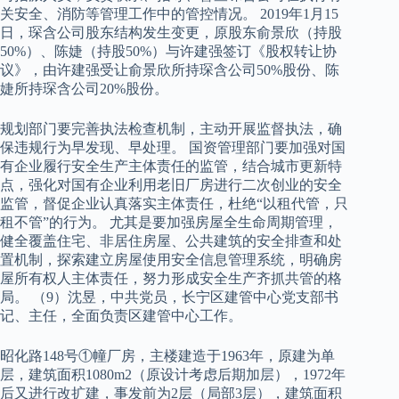
关安全、消防等管理工作中的管控情况。 2019年1月15
日，琛含公司股东结构发生变更，原股东俞景欣（持股
50%）、陈婕（持股50%）与许建强签订《股权转让协
议》，由许建强受让俞景欣所持琛含公司50%股份、陈
婕所持琛含公司20%股份。
规划部门要完善执法检查机制，主动开展监督执法，确
保违规行为早发现、早处理。 国资管理部门要加强对国
有企业履行安全生产主体责任的监管，结合城市更新特
点，强化对国有企业利用老旧厂房进行二次创业的安全
监管，督促企业认真落实主体责任，杜绝“以租代管，只
租不管”的行为。 尤其是要加强房屋全生命周期管理，
健全覆盖住宅、非居住房屋、公共建筑的安全排查和处
置机制，探索建立房屋使用安全信息管理系统，明确房
屋所有权人主体责任，努力形成安全生产齐抓共管的格
局。 （9）沈昱，中共党员，长宁区建管中心党支部书
记、主任，全面负责区建管中心工作。
昭化路148号①幢厂房，主楼建造于1963年，原建为单
层，建筑面积1080m2（原设计考虑后期加层），1972年
后又进行改扩建，事发前为2层（局部3层），建筑面积