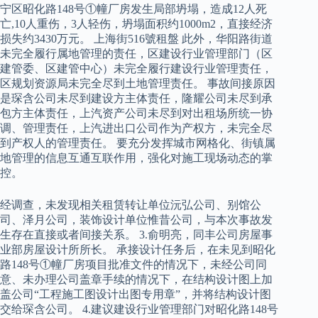
宁区昭化路148号①幢厂房发生局部坍塌，造成12人死
亡,10人重伤，3人轻伤，坍塌面积约1000m2，直接经济
损失约3430万元。 上海街516號租盤 此外，华阳路街道
未完全履行属地管理的责任，区建设行业管理部门（区
建管委、区建管中心）未完全履行建设行业管理责任，
区规划资源局未完全尽到土地管理责任。 事故间接原因
是琛含公司未尽到建设方主体责任，隆耀公司未尽到承
包方主体责任，上汽资产公司未尽到对出租场所统一协
调、管理责任，上汽进出口公司作为产权方，未完全尽
到产权人的管理责任。 要充分发挥城市网格化、街镇属
地管理的信息互通互联作用，强化对施工现场动态的掌
控。
经调查，未发现相关租赁转让单位沅弘公司、别馆公
司、泽月公司，装饰设计单位惟昔公司，与本次事故发
生存在直接或者间接关系。 3.俞明亮，同丰公司房屋事
业部房屋设计所所长。 承接设计任务后，在未见到昭化
路148号①幢厂房项目批准文件的情况下，未经公司同
意、未办理公司盖章手续的情况下，在结构设计图上加
盖公司“工程施工图设计出图专用章”，并将结构设计图
交给琛含公司。 4.建议建设行业管理部门对昭化路148号