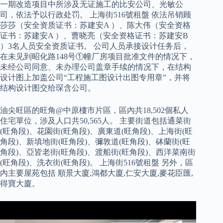
一期改造项目中所涉及无证施工的比安公司、光敏公
司，依法予以行政处罚。 上海街516號租盤 依法吊销顾
莎莎（安全资质证书：苏建安A ）、陈大伟（安全资格
证书：苏建安A ）、曹晓亮（安全资格证书：苏建安B
）3名人员安全资质证书。 公司人员承接设计任务后，
在未见到昭化路148号①幢厂房项目批准文件的情况下，
未经公司同意、未办理公司盖章手续的情况下，在结构
设计图上加盖公司“工程施工图设计出图专用章”，并将
结构设计图交给琛含公司。
油尖旺區的旺角@中原樓市片區，區內共18,502個私人
住宅單位，涉及人口共50,565人。 主要街道包括通菜街
(旺角段)、花園街(旺角段)、廣東道(旺角段)、上海街(旺
角段)、新填地街(旺角段)、彌敦道(旺角段)、砵蘭街(旺
角段)、亞皆老街(旺角段)、渡船街(旺角段)、西洋菜南街
(旺角段)、洗衣街(旺角段)。 上海街516號租盤 另外，區
內主要屋苑包括 順景大廈,鴻都大廈,仁安大廈,麥花臣匯,
得寶大廈。