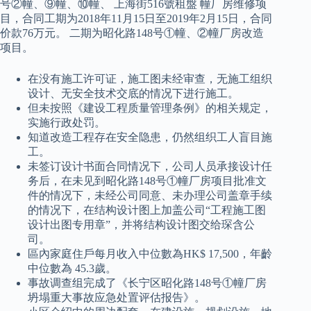
号②幢、⑨幢、⑩幢、 上海街516號租盤 幢厂房维修项
目，合同工期为2018年11月15日至2019年2月15日，合同
价款76万元。 二期为昭化路148号①幢、②幢厂房改造
项目。
在没有施工许可证，施工图未经审查，无施工组织
设计、无安全技术交底的情况下进行施工。
但未按照《建设工程质量管理条例》的相关规定，
实施行政处罚。
知道改造工程存在安全隐患，仍然组织工人盲目施
工。
未签订设计书面合同情况下，公司人员承接设计任
务后，在未见到昭化路148号①幢厂房项目批准文
件的情况下，未经公司同意、未办理公司盖章手续
的情况下，在结构设计图上加盖公司“工程施工图
设计出图专用章”，并将结构设计图交给琛含公
司。
區內家庭住戶每月收入中位數為HK$ 17,500，年齡
中位數為 45.3歲。
事故调查组完成了《长宁区昭化路148号①幢厂房
坍塌重大事故应急处置评估报告》。