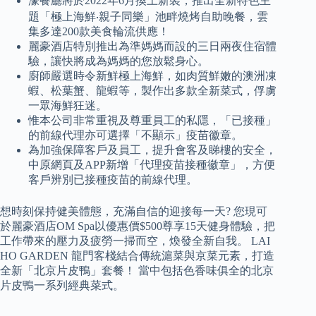
濠餐廳將於2022年6月換上新裝，推出全新特色主
題「極上海鮮‧親子同樂」池畔燒烤自助晚餐，雲
集多達200款美食輪流供應！
麗豪酒店特別推出為準媽媽而設的三日兩夜住宿體
驗，讓快將成為媽媽的您放鬆身心。
廚師嚴選時令新鮮極上海鮮，如肉質鮮嫩的澳洲凍
蝦、松葉蟹、龍蝦等，製作出多款全新菜式，俘虜
一眾海鮮狂迷。
惟本公司非常重視及尊重員工的私隱，「已接種」
的前線代理亦可選擇「不顯示」疫苗徽章。
為加強保障客戶及員工，提升會客及睇樓的安全，
中原網頁及APP新增「代理疫苗接種徽章」，方便
客戶辨別已接種疫苗的前線代理。
想時刻保持健美體態，充滿自信的迎接每一天? 您現可
於麗豪酒店OM Spa以優惠價$500尊享15天健身體驗，把
工作帶來的壓力及疲勞一掃而空，煥發全新自我。 LAI
HO GARDEN 龍門客棧結合傳統滬菜與京菜元素，打造
全新「北京片皮鴨」套餐！ 當中包括色香味俱全的北京
片皮鴨一系列經典菜式。