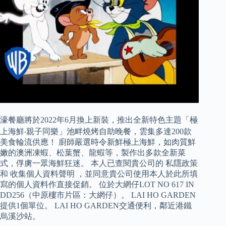
濠餐廳將於2022年6月換上新裝，推出全新特色主題「極
上海鮮‧親子同樂」池畔燒烤自助晚餐，雲集多達200款
美食輪流供應！ 廚師嚴選時令新鮮極上海鮮，如肉質鮮
嫩的澳洲凍蝦、松葉蟹、龍蝦等，製作出多款全新菜
式，俘虜一眾海鮮狂迷。 本人已查閱貴公司的 私隱政策
和 收集個人資料聲明 ，並同意貴公司使用本人於此所填
寫的個人資料作直接促銷。 位於大網仔LOT NO 617 IN
DD256（中原樓市片區：大網仔）。 LAI HO GARDEN
提供1個單位。 LAI HO GARDEN交通便利，鄰近港鐵
烏溪沙站。