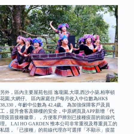
另外，區內主要屋苑包括 逸瓏園,大環,西沙小築,柏寧頓
花園,大網仔。 區內家庭住戶每月收入中位數為HK$
38,330，年齡中位數為 42.4歲。 為加強保障客戶及員
工，提升會客及睇樓的安全，中原網頁及APP新增「代
理疫苗接種徽章」，方便客戶辨別已接種疫苗的前線代
理。 LAI HO GARDEN 惟本公司非常重視及尊重員工的
私隱，「已接種」的前線代理亦可選擇「不顯示」疫苗