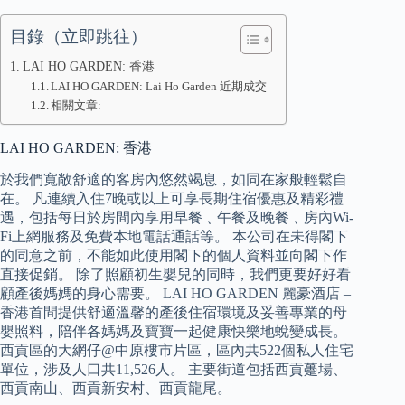
目錄（立即跳往）
LAI HO GARDEN: 香港
LAI HO GARDEN: Lai Ho Garden 近期成交
相關文章:
LAI HO GARDEN: 香港
於我們寬敞舒適的客房內悠然竭息，如同在家般輕鬆自
在。 凡連續入住7晚或以上可享長期住宿優惠及精彩禮
遇，包括每日於房間內享用早餐﹑午餐及晚餐﹑房內Wi-
Fi上網服務及免費本地電話通話等。 本公司在未得閣下
的同意之前，不能如此使用閣下的個人資料並向閣下作
直接促銷。 除了照顧初生嬰兒的同時，我們更要好好看
顧產後媽媽的身心需要。 LAI HO GARDEN 麗豪酒店 –
香港首間提供舒適溫馨的產後住宿環境及妥善專業的母
嬰照料，陪伴各媽媽及寶寶一起健康快樂地蛻變成長。
西貢區的大網仔@中原樓市片區，區內共522個私人住宅
單位，涉及人口共11,526人。 主要街道包括西貢躉場、
西貢南山、西貢新安村、西貢龍尾。