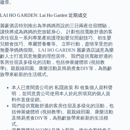
徽章。
LAI HO GARDEN: Lai Ho Garden 近期成交
麗豪酒店特別推出為準媽媽而設的三日兩夜住宿體驗，
讓快將成為媽媽的您放鬆身心。 計劃包括寬敞舒適的客
房住宿及一系列專業產前護理如嬰兒照顧技巧、初生嬰
兒餵食技巧、專屬營養餐等。 立即行動，盡情享受您的
無憂孕媽媽假期。 LAI HO GARDEN 麗豪酒店誠意為樂
齡人士打造寫意無憂的理想居停。 我們提供寬敞舒適的
客房住宿及多樣化的活動，包括伸展健體班 (視頻教
學)、親親綠田園、康樂活動及簡易煮食DIY等，為熟齡
族帶來嶄新的生活模式。
本人已查閱貴公司的 私隱政策 和 收集個人資料聲
明 ，並同意貴公司使用本人於此所填寫的個人資
料作直接促銷。
我們提供寬敞舒適的客房住宿及多樣化的活動，包
括伸展健體班 (視頻教學)、親親綠田園、康樂活動
及簡易煮食DIY等，為熟齡族帶來嶄新的生活模
式。