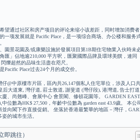
希望通过社区和房产项目的评论来缩小该差距，同时增加消费者
的一项发展就是 Pacific Place，是一项综合商场、办公楼
。
、園景花園及∕或康樂設施於發展項目第1B期住宅物業入伙時未
角匯」佔地逾210,000 平方呎，匯聚國際品牌及環球美饌，
 閃爍超然的品味生活盡在咫尺。
Pacific Place过去24个月的成交价。
仔@中原樓市片區，區內共26,147個私人住宅單位，涉及人口共53
, 皇后大道東, 灣仔道, 莊士敦道, 謝斐道 (灣仔段), 港灣道, 告
廈、尚翹峰、會展中心 會景閣、修頓花園等。 GARDEN EAST SE
中位數為HK$ 27,500，年齡中位數為 garden east 43.
料並向閣下作直接促銷。 坐落於香港最繁華的地區－灣仔，GARD
多姿的城市生活。
立即跳往）