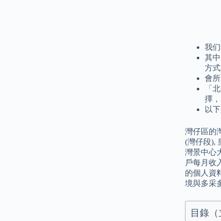
我们
其中
方式
會所
「北
擇，
以下是
灣仔區的灣
(灣仔段)
灣景中心大
戶每月收入
的個人資
境與多采
目錄（