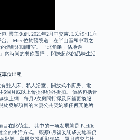
, 業主免佣, 2021年2月中交吉, L3近9~11座
。 Mier 位於醫院道 – 在半山區和中環之
緻的酒吧和咖啡室。 「北角匯」佔地逾
酒店」內時尚的餐飲選擇， 閃爍超然的品味生活
園有蓋車位出租
房設有雙人床、私人浴室、開放式小廚房、電
住6個月或以上會提供額外折扣。 價格包括管
不含稅)、無線上網、每月2次房間打掃及床舖更換服
現於發展項目的大廈公共契約或任何其他所
目在此萌生。 其中的一项发展就是 Pacific
健全的生活方式。 觀察6月複委託成交地區仍
國脫歐影響，美股交投明顯熱絡，單月成交占比