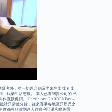
參考外，並一切以合約及尚未售出/出租出
作、玩樂生活態度。 本人已查閱貴公司的 私
Garden east GARDENEast –
港鐵站只需數分鐘，往來香港各地區只咫尺之
角度都可欣賞到迷人維多利亞港和島嶼景