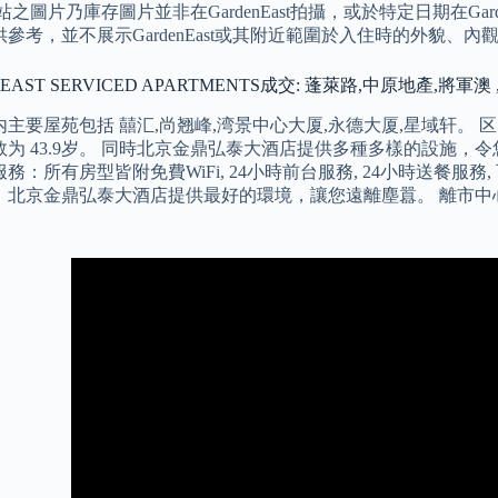
站之圖片乃庫存圖片並非在GardenEast拍攝，或於特定日期在Gar
參考，並不展示GardenEast或其附近範圍於入住時的外貌、內
 EAST SERVICED APARTMENTS成交: 蓬萊路,中原地產,將軍
主要屋苑包括 囍汇,尚翘峰,湾景中心大厦,永德大厦,星域轩。 区内
数为 43.9岁。 同時北京金鼎弘泰大酒店提供多種多樣的設施，
務：所有房型皆附免費WiFi, 24小時前台服務, 24小時送餐服務,
，北京金鼎弘泰大酒店提供最好的環境，讓您遠離塵囂。 離市中心
。