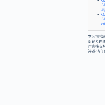
G
A
馬
G
A
c
本公司拟
促销及向
作直接促销
诗道(湾仔