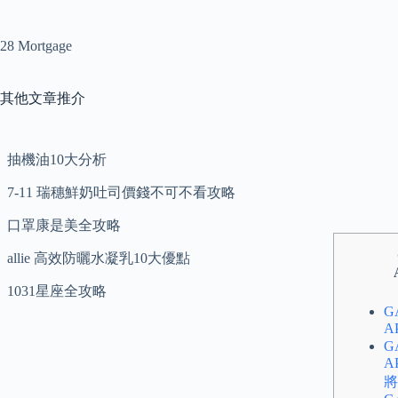
28 Mortgage
其他文章推介
抽機油10大分析
7-11 瑞穗鮮奶吐司價錢不可不看攻略
口罩康是美全攻略
allie 高效防曬水凝乳10大優點
1031星座全攻略
G
A
G
A
將