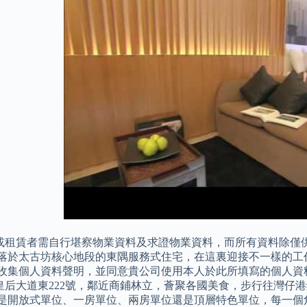
或租賃者需自行堪察物業資料及求證物業資料，而所有資料除僅供
坐落於太古坊核心地段的東隅服務式住宅，在這裏迎接不一樣的工
收集個人資料聲明，並同意貴公司使用本人於此所填寫的個人資料作直接促銷。 
皇后大道東222號，鄰近商鋪林立，薈聚各國美食，步行往灣仔
論是開放式單位、一房單位、兩房單位還是頂層特色單位，每一個