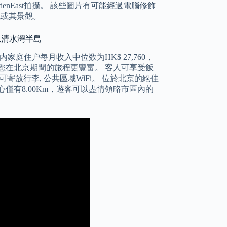
denEast拍攝。 該些圖片有可能經過電腦修飾
觀或其景觀。
澳 ,清水灣半島
家庭住户每月收入中位数为HK$ 27,760，
令您在北京期間的旅程更豐富。 客人可享受飯
 可寄放行李, 公共區域WiFi。 位於北京的絕佳
僅有8.00Km，遊客可以盡情領略市區內的