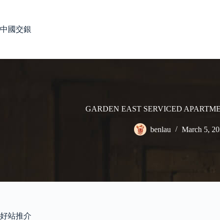
Skip
to
content
中國交銀
GARDEN EAST SERVICED APAR
benlau
March 5, 2
好站推介