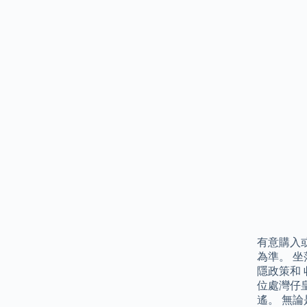
有意購入
為準。 
隱政策和 
位處灣仔
遙。 無