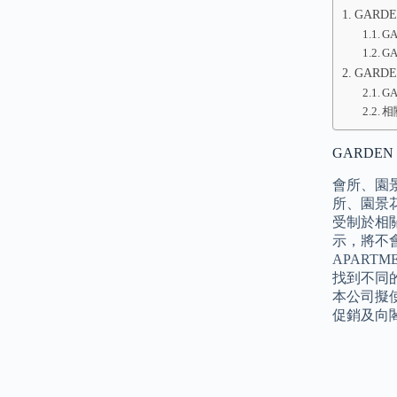
GARDE
G
G
GARD
G
相
GARDEN
會所、園
所、園景
受制於相
示，將不會
APART
找到不同
本公司擬
促銷及向