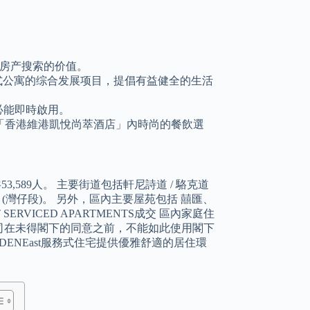
房产搜索的价值。
和服务式公寓的综合发展项目，提倡有益健全的生活
必能即時啟用。
連同「香港維港凱悅尚萃酒店」內時尚的餐飲選
,589人。 主要街道包括軒尼詩道 / 駱克道
士打道 (灣仔段)。 另外，區內主要屋苑包括 囍匯、
RVICED APARTMENTS成交 區內家庭住
9歲。 本公司在未得閣下的同意之前，不能如此使用閣下
ENEast服務式住宅提供優雅舒適的居住環