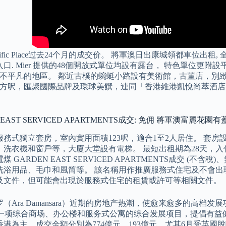
ific Place过去24个月的成交价。 將軍澳日出康城領都車位出租, 全包
口. Mier 提供的48個開放式單位均設有露台， 特色單位更附設平台
一個不平凡的地區。 鄰近古樸的蜿蜓小路設有美術館，古董店，別
00 平方呎，匯聚國際品牌及環球美饌，連同「香港維港凱悅尚萃
。
 EAST SERVICED APARTMENTS成交: 免佣 將軍澳富麗花
服務式獨立套房，室內實用面積123呎，適合1至2人居住。 套
、洗衣機和窗戶等，大廈大堂設有電梯。 最短出租期為28天，入
煤 GARDEN EAST SERVICED APARTMENTS成交 (
洗浴用品、毛巾和風筒等。 該名稱用作推廣服務式住宅及不會出
及文件，但可能會出現於服務式住宅的租賃或許可等相關文件。
（Ara Damansara）近期的房地产热潮，使愈来愈多的高档发展项
e，是一项综合商场、办公楼和服务式公寓的综合发展项目，提倡有益
香港為主，成交金額分別為774億元、193億元，尤其6月受英