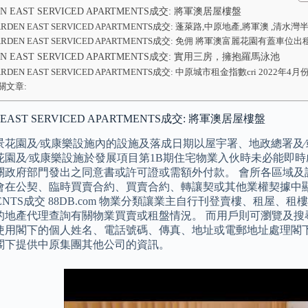
N EAST SERVICED APARTMENTS成交: 將軍澳居屋樓盤
ARDEN EAST SERVICED APARTMENTS成交: 蓬萊路,中原地產,將軍澳 ,清水灣
ARDEN EAST SERVICED APARTMENTS成交: 免佣 將軍澳富麗花園有蓋車位出
EN EAST SERVICED APARTMENTS成交: 實用三房，擁抱羅馬泳池
ARDEN EAST SERVICED APARTMENTS成交: 中原城市租金指數cri 2022年4月
關文章:
 EAST SERVICED APARTMENTS成交: 將軍澳居屋樓盤
景花園及∕或康樂設施內的設施及落成日期以屋宇署、地政總署及∕
花園及∕或康樂設施於發展項目第1B期住宅物業入伙時未必能即時
關政府部門發出之同意書或許可證或需額外付款。 會所各區域及
在公契、臨時買賣合約、買賣合約、轉讓契或其他業權契據中顯示。 GA
MENTS成交 88DB.com 物業分類讓業主自行刊登賣樓、租屋
的地產代理查詢有關物業買賣或租盤情況。 而用戶則可瀏覽及搜
使用閣下的個人姓名、電話號碼、傳真、地址或電郵地址處理閣
閣下提供中原集團其他公司的資訊。