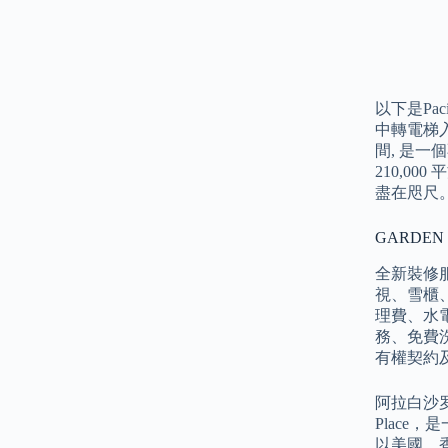
以下是Pac
中轉電梯入
間, 是
210,0
盡在咫尺
GARDEN
全新裝修
視、雪櫃
理費、水電
務、免費
有權契約
阿拉白沙罗
Plac
以美國、