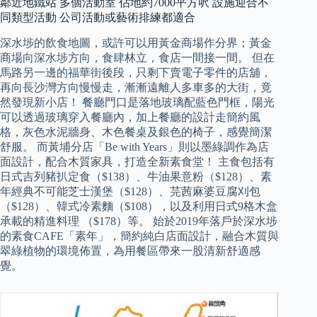
鄰近地鐵站 多個活動室 佔地約7000平方呎 設施迎合不
同類型活動 公司活動或藝術排練都適合
深水埗的飲食地圖，或許可以用黃金商場作分界；黃金
商場向深水埗方向，食肆林立，食店一間接一間。 但在
馬路另一邊的福華街後段，只剩下賣電子零件的店舖，
再向長沙灣方向慢慢走，漸漸遠離人多車多的大街，竟
然發現新小店！ 餐廳門口是落地玻璃配藍色門框，陽光
可以透過玻璃穿入餐廳內，加上餐廳的設計走簡約風
格，灰色水泥牆身、木色餐桌及銀色的椅子，感覺簡潔
舒服。 而黃埔分店「Be with Years」則以墨綠調作為店
面設計，配合木質家具，打造全新素食堂！ 主食包括有
⽇式吉列豬扒定食（$138）、牛油果意粉（$128）、素
年經典不可能芝⼠漢堡（$128）、芫茜⿇婆⾖腐刈包
（$128）、韓式冷素麵（$108），以及利用日式9格木盒
承載的精進料理 （$178）等。 始於2019年落戶於深水埗
的素食CAFE「素年」，簡約純白店面設計，融合木質與
翠綠植物的環境佈置，為用餐區帶來一股清新舒適感
覺。