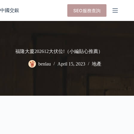
Skip
to
中國交銀
SEO服務查詢
content
福隆大廈202612大伏位!（小編貼心推薦）
benlau
April 15, 2023
地產