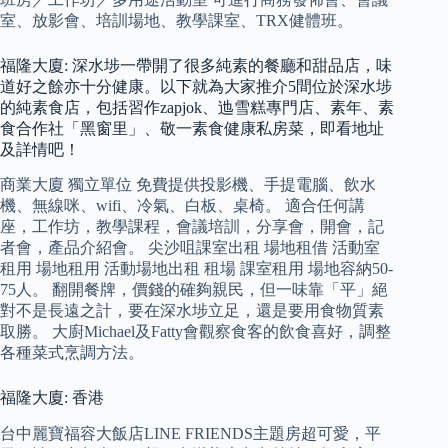
室、放影會、培訓場地、教學課室、TRX健體班。
福隆大廈: 深水埗一帶開了很多純素的餐廳和甜品店，味
道好之餘亦十分健康。以下就為大家推介5間位於深水埗
的純素食店，包括習作zapjok、迆雪糕專門店、素年、素
食合作社「黑窗里」、敬一素食健康私房菜，即看地址
及詳情吧！
商業大廈 獨立單位 免費提供投影機、手提電腦、飲水
機、無線咪、wifi、冷氣、白板、桌椅。 適合任何講
座，工作坊，教學課程，會議培訓，分享會，開會，記
者會，產品介紹會。 尖沙咀課室出租 場地租借 活動室
租用 場地租用 活動場地出租 租場 課室租用 場地容納50-
75人。 翻開餐牌，價錢的確夠親民，但一味靠「平」絕
對不是長遠之計，要在深水埗立足，還是要用食物質素
取勝。 大廚Michael及Fatty會觀察食客的飲食喜好，調整
各種菜式烹調方法。
福隆大廈: 香港
台中麗寶福容大飯店LINE FRIENDS主題房超可愛，平