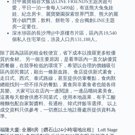
台中麗寶福容大飯店LINE FRIENDS主題房超可
愛，平日一泊一食每人5499起，有送熊大兔兔娃
娃、紀念房卡、麗寶樂園探索世界門票、熊大的麗
寶小鎮門票，飲料、餅乾等，全台獨創LINE主題
房一定要住。
深水埗區的長沙灣@中原樓市片區，區內共19,540
個私人住宅單位，涉及人口共131,188人。
除了因為該區的租金較便宜，省下成本以搜羅更多較優
質的食材。 另一個主要原因，是看準區內一直欠缺優質
西餐廳，在競爭較低的環境下，希望以合理的價錢吸引
區內居民嘗試，殺出一條新血路。 食店提供新式素食，
走日式、西式、泰式路線，甚至提供仿葷餐點，食肉獸
總能找到一些不排斥的餐點，素食與非素食者也能各得
其樂。 大家可以在店內一邊閱讀，一邊品嚐純素美食。
這裏每天都會供應不同菜式，使用本地蔬果，有手工酸
種麵包配自家製醬料、長通粉、韓式拌飯等選擇。 以上
成交資料只供參考，一切應以土地註冊處所提供資料為
準。
福隆大廈: 全層8房［鑽石山24小時場地出租］ Loft Stage