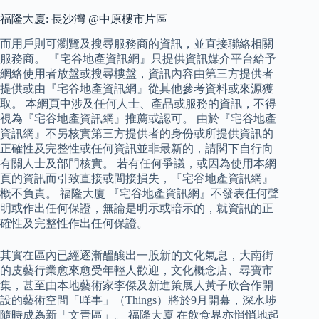
福隆大廈: 長沙灣 @中原樓市片區
而用戶則可瀏覽及搜尋服務商的資訊，並直接聯絡相關
服務商。 『宅谷地產資訊網』只提供資訊媒介平台給予
網絡使用者放盤或搜尋樓盤，資訊內容由第三方提供者
提供或由『宅谷地產資訊網』從其他參考資料或來源獲
取。 本網頁中涉及任何人士、產品或服務的資訊，不得
視為『宅谷地產資訊網』推薦或認可。 由於『宅谷地產
資訊網』不另核實第三方提供者的身份或所提供資訊的
正確性及完整性或任何資訊並非最新的，請閣下自行向
有關人士及部門核實。 若有任何爭議，或因為使用本網
頁的資訊而引致直接或間接損失，『宅谷地產資訊網』
概不負責。 福隆大廈 『宅谷地產資訊網』不發表任何聲
明或作出任何保證，無論是明示或暗示的，就資訊的正
確性及完整性作出任何保證。
其實在區內已經逐漸醞釀出一股新的文化氣息，大南街
的皮藝行業愈來愈受年輕人歡迎，文化概念店、尋寶市
集，甚至由本地藝術家李傑及新進策展人黃子欣合作開
設的藝術空間「咩事」（Things）將於9月開幕，深水埗
隨時成為新「文青區」。 福隆大廈 在飲食界亦悄悄地起