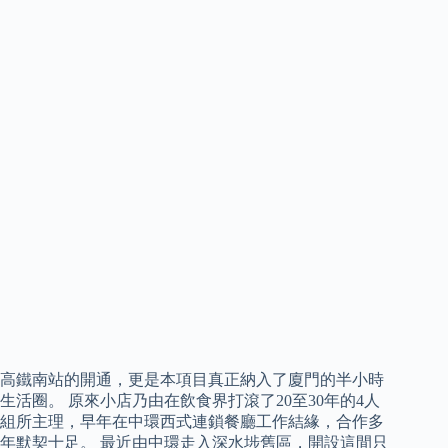
高鐵南站的開通，更是本項目真正納入了廈門的半小時
生活圈。 原來小店乃由在飲食界打滾了20至30年的4人
組所主理，早年在中環西式連鎖餐廳工作結緣，合作多
年默契十足。 最近由中環走入深水埗舊區，開設這間只