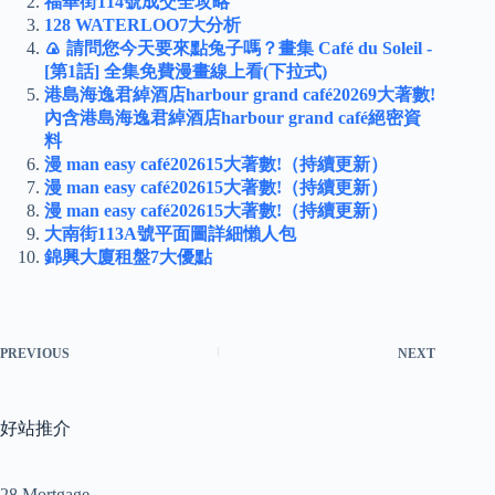
福華街114號成交全攻略
128 WATERLOO7大分析
🍙 請問您今天要來點兔子嗎？畫集 Café du Soleil -
[第1話] 全集免費漫畫線上看(下拉式)
港島海逸君綽酒店harbour grand café20269大著數!
內含港島海逸君綽酒店harbour grand café絕密資
料
漫 man easy café202615大著數!（持續更新）
漫 man easy café202615大著數!（持續更新）
漫 man easy café202615大著數!（持續更新）
大南街113A號平面圖詳細懶人包
錦興大廈租盤7大優點
PREVIOUS
NEXT
好站推介
28 Mortgage