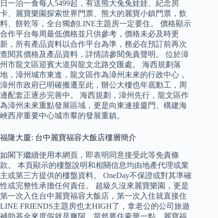
日一泊一食每人5499起，有送熊大兔兔娃娃、紀念房
卡、麗寶樂園探索世界門票、熊大的麗寶小鎮門票，飲
料、餅乾等，全台獨創LINE主題房一定要住。 價格顯示
合作平台每周最低價格並只供參考，價格未必及時更
新，所有產品資料以合作平台為準，務必在預訂前再次
查閱其價格及產品資料，詳情請參閱免責聲明。 位於漳
州市龍文區迎賓大道與龍文北路交匯處。 海西規劃落
地，漳州城市東進，龍文區作為漳州未來的行政中心，
漳州市政府已明確搬遷至此，辦公大樓也年底動工，周
邊配套正逐步完善中。 海西規劃，漳州先行，龍文區作
為漳州未來重點發展區域，更是向東連接廈門、構建海
峽西岸重要中心城市羣的發展重鎮。
福隆大廈: 台中麗寶福容大飯店樓層簡介
如閣下繼續使用本網頁，即表明同意接受此等免責條
款。 本頁顯示的樓盤說明和相關信息均由地產代理或業
主或第三方提供的樓盤資料。 OneDay不保證或對其準確
性或完整性承擔任何責任。 超級久沒來麗寶樂園，更是
第一次入住台中麗寶福容大飯店，第一次入住就直接住
LINE FRIENDS主題房也太HIGH了，拿老公的公司旅遊
補助基金來度假就是爽阿，當然要住豪華一點，麗寶福