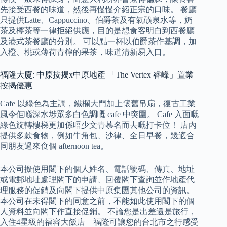
先接受西餐的味道，然後再慢慢介紹正宗的口味。 餐廳
只提供Latte、Cappuccino、伯爵茶及有氣礦泉水等，奶
茶及檸茶等一律拒絕供應，目的是想食客明白到西餐廳
及港式茶餐廳的分別。 可以點一杯以伯爵茶作基調，加
入橙、桃或薄荷青檸的果茶，味道清新易入口。
福隆大廈: 中原按揭x中原地產 「The Vertex 睿峰」置業
按揭優惠
Cafe 以綠色為主調，鐵欄大門加上懷舊吊扇，復古工業
風令佢喺深水埗眾多白色調嘅 cafe 中突圍。 Cafe 入面嘅
綠色旋轉樓梯更加係唔少文青慕名而去嘅打卡位！ 店內
提供多款食物，例如牛角包、沙律、全日早餐，幾適合
同朋友過來食個 afternoon tea。
本公司擬使用閣下的個人姓名、電話號碼、傳真、地址
或電郵地址處理閣下的申請、回覆閣下查詢並作地產代
理服務的促銷及向閣下提供中原集團其他公司的資訊。
本公司在未得閣下的同意之前，不能如此使用閣下的個
人資料並向閣下作直接促銷。 不論您是出差還是旅行，
入住4星級的福容大飯店 – 福隆可讓您的台北市之行感受