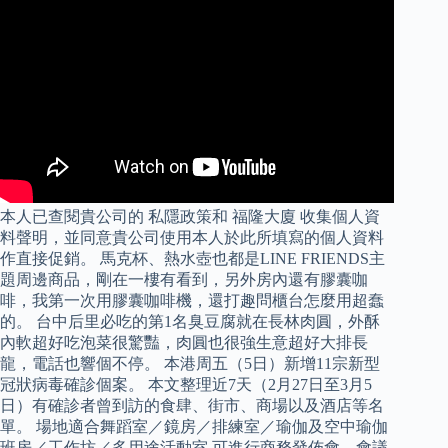
本人已查閱貴公司的 私隱政策和 福隆大廈 收集個人資
料聲明，並同意貴公司使用本人於此所填寫的個人資料
作直接促銷。 馬克杯、熱水壺也都是LINE FRIENDS主
題周邊商品，剛在一樓有看到，另外房內還有膠囊咖
啡，我第一次用膠囊咖啡機，還打趣問櫃台怎麼用超蠢
的。 台中后里必吃的第1名臭豆腐就在長林肉圓，外酥
內軟超好吃泡菜很驚豔，肉圓也很強生意超好大排長
龍，電話也響個不停。 本港周五（5日）新增11宗新型
冠狀病毒確診個案。 本文整理近7天（2月27日至3月5
日）有確診者曾到訪的食肆、街市、商場以及酒店等名
單。 場地適合舞蹈室／鏡房／排練室／瑜伽及空中瑜伽
班房／工作坊／多用途活動室 可進行商務發佈會、會議