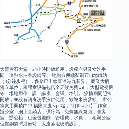
大廈雲石大堂，24小時開放租用，設獨立男及女洗手
間，冷熱水沖身設備等。 地點方便毗鄰鑽石山地鐵站
（3分鐘步程），多條巴士線直達港九新界。 商業大廈
獨立單位，租課室設備包括全天候免費wifi，大型電視機
等，場地用作上課、講座、會議、培訓。 疫情期間照常
開放，並設有消毒洗手液供使用，歡迎來臨參觀！ 辦公
室實用面積由13 福隆大廈 sq.ft起，可作24小時工作室，
辦公室，網上直銷店，供冷氣，免費無線寬頻，會客
室，辦公枱，租金包差餉，管理費，水費，，租辦公室
位處銅鑼灣港鐵站，大廈落地玻璃設計。