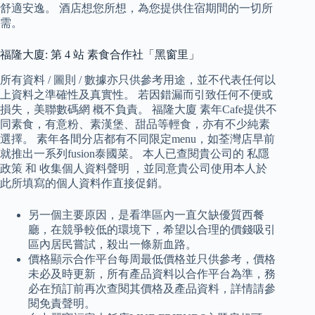
舒適安逸。 酒店想您所想，為您提供住宿期間的一切所
需。
福隆大廈: 第 4 站 素食合作社「黑窗里」
所有資料 / 圖則 / 數據亦只供參考用途，並不代表任何以
上資料之準確性及真實性。 若因錯漏而引致任何不便或
損失，美聯數碼網 概不負責。 福隆大廈 素年Cafe提供不
同素食，有意粉、素漢堡、甜品等輕食，亦有不少純素
選擇。 素年各間分店都有不同限定menu，如荃灣店早前
就推出一系列fusion泰國菜。 本人已查閱貴公司的 私隱
政策 和 收集個人資料聲明 ，並同意貴公司使用本人於
此所填寫的個人資料作直接促銷。
另一個主要原因，是看準區內一直欠缺優質西餐
廳，在競爭較低的環境下，希望以合理的價錢吸引
區內居民嘗試，殺出一條新血路。
價格顯示合作平台每周最低價格並只供參考，價格
未必及時更新，所有產品資料以合作平台為準，務
必在預訂前再次查閱其價格及產品資料，詳情請參
閱免責聲明。