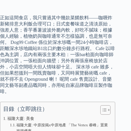
正如這間食店，我只嘗過其中幾款菜餚飲料——咖喱炸
新豬排意大利飯合理可口；日式套餐味道之清淡原始，
強差人意；香芋番薯波波外脆內軟，好吃不膩味；根據
個人經驗，植物奶與咖啡通常不怎樣協調，也是無可奈
何。 Dog99 Coffee 係位於深水埗嘅一間24小時咖啡店，
距離深水埗地鐵站B1出口約數分鐘步行路程。 Cafe 以啡
色為主調，店內有兩張主要木枱：一張bar枱面向咖啡師
沖調位置，一張枱面向牆壁；另外有兩張座椅放於店
外，小店空間唔大但人情味卻十足。 深水埗 cafe 雖多，
但如果想搵到一間既賣咖啡，又同時展覽藝術嘅 cafe，
就不得不去 Openground 喇！ 呢間 cafe 售賣設計、音樂
同文藝等副產品嘅同時，亦用咗自家品牌咖啡豆製作咖
啡。
目錄（立即跳往）
福隆大廈: 美食
福隆大廈: 中原按揭x中原地產 「The Vertex 睿峰」置業
按揭優惠