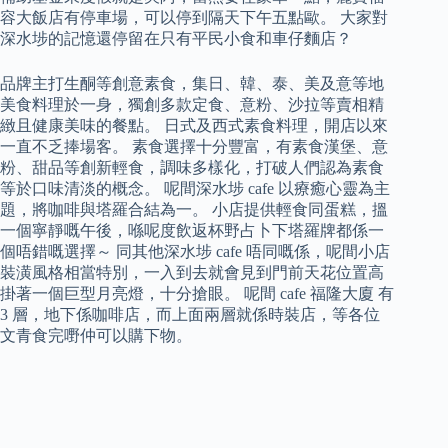
容大飯店有停車場，可以停到隔天下午五點歐。 大家對
深水埗的記憶還停留在只有平民小食和車仔麵店？
品牌主打生酮等創意素食，集日、韓、泰、美及意等地
美食料理於一身，獨創多款定食、意粉、沙拉等賣相精
緻且健康美味的餐點。 日式及西式素食料理，開店以來
一直不乏捧場客。 素食選擇十分豐富，有素食漢堡、意
粉、甜品等創新輕食，調味多樣化，打破人們認為素食
等於口味清淡的概念。 呢間深水埗 cafe 以療癒心靈為主
題，將咖啡與塔羅合結為一。 小店提供輕食同蛋糕，搵
一個寧靜嘅午後，喺呢度飲返杯野占卜下塔羅牌都係一
個唔錯嘅選擇～ 同其他深水埗 cafe 唔同嘅係，呢間小店
裝潢風格相當特別，一入到去就會見到門前天花位置高
掛著一個巨型月亮燈，十分搶眼。 呢間 cafe 福隆大廈 有
3 層，地下係咖啡店，而上面兩層就係時裝店，等各位
文青食完嘢仲可以購下物。