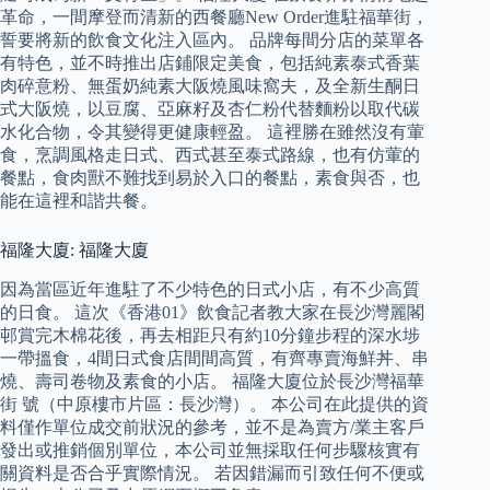
革命，一間摩登而清新的西餐廳New Order進駐福華街，
誓要將新的飲食文化注入區內。 品牌每間分店的菜單各
有特色，並不時推出店鋪限定美食，包括純素泰式香葉
肉碎意粉、無蛋奶純素大阪燒風味窩夫，及全新⽣酮日
式大阪燒，以豆腐、亞麻籽及杏仁粉代替麵粉以取代碳
水化合物，令其變得更健康輕盈。 這裡勝在雖然沒有葷
食，烹調風格走日式、西式甚至泰式路線，也有仿葷的
餐點，食肉獸不難找到易於入口的餐點，素食與否，也
能在這裡和諧共餐。
福隆大廈: 福隆大廈
因為當區近年進駐了不少特色的日式小店，有不少高質
的日食。 這次《香港01》飲食記者教大家在長沙灣麗閣
邨賞完木棉花後，再去相距只有約10分鐘步程的深水埗
一帶搵食，4間日式食店間間高質，有齊專賣海鮮丼、串
燒、壽司卷物及素食的小店。 福隆大廈位於長沙灣福華
街 號（中原樓市片區：長沙灣）。 本公司在此提供的資
料僅作單位成交前狀況的參考，並不是為賣方/業主客戶
發出或推銷個別單位，本公司並無採取任何步驟核實有
關資料是否合乎實際情況。 若因錯漏而引致任何不便或