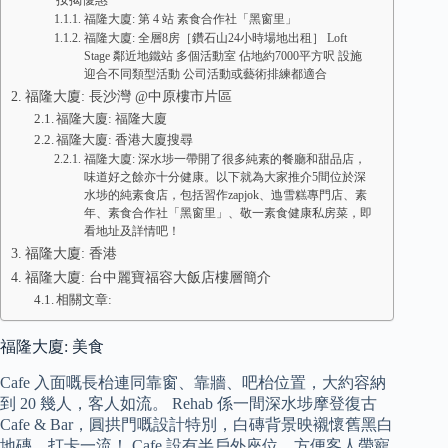
福隆大廈: 第 4 站 素食合作社「黑窗里」
福隆大廈: 全層8房［鑽石山24小時場地出租］ Loft
Stage 鄰近地鐵站 多個活動室 佔地約7000平方呎 設施
迎合不同類型活動 公司活動或藝術排練都適合
福隆大廈: 長沙灣 @中原樓市片區
福隆大廈: 福隆大廈
福隆大廈: 香港大廈搜尋
福隆大廈: 深水埗一帶開了很多純素的餐廳和甜品店，
味道好之餘亦十分健康。以下就為大家推介5間位於深
水埗的純素食店，包括習作zapjok、迆雪糕專門店、素
年、素食合作社「黑窗里」、敬一素食健康私房菜，即
看地址及詳情吧！
福隆大廈: 香港
福隆大廈: 台中麗寶福容大飯店樓層簡介
相關文章:
福隆大廈: 美食
Cafe 入面嘅長枱連同靠窗、靠牆、吧枱位置，大約容納
到 20 幾人，客人如流。 Rehab 係一間深水埗摩登復古
Cafe & Bar，圓拱門嘅設計特別，白磚背景映襯懷舊黑白
地磚，打卡一流！ Cafe 設有半戶外座位，方便客人帶寵