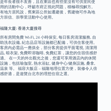
是年長者很不友善，且在東區也有些里沒有可供里民使
用的活動中心，呼籲市府正視此問題，積極尋找解方。
有地方居民說，舊東區公所如遷建後，舊建物可作為地
方崇信、崇學里活動中心使用。
福隆大廈: 香港大廈搜尋
所有房間免費 Wi-Fi, 24 小時保安, 每日客房清潔服務, 自
助洗衣設備, 紀念品店等設施都已配備，可供住客使用。
客房內必需品一應俱全，部分客房提供平面電視, 清潔用
品, 晾衣架, 免費即溶咖啡, 免費紅茶，讓您的住宿倍感舒
適。 在一天的外出觀光之後，您還可享用酒店內的休閒
設施，包括瑜伽室, 熱水浴缸, 健身中心/健身設施, 桑拿,
温泉 等。 福容大飯店 – 福隆地理位置方便，裝修令人倍
感舒適，是遊覽台北市的理想住宿之選。