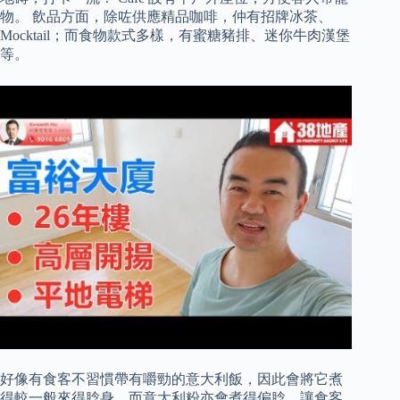
物。 飲品方面，除咗供應精品咖啡，仲有招牌冰茶、
Mocktail；而食物款式多樣，有蜜糖豬排、迷你牛肉漢堡
等。
好像有食客不習慣帶有嚼勁的意大利飯，因此會將它煮
得較一般來得腍身，而意大利粉亦會煮得偏腍，讓食客