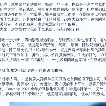
肌瘤，就中醫的看法屬於「癥瘕」的一種，也就是子宮內的氣血
肌瘤太大，壓到膀胱，可能會造成尿頻或小便困難；肌瘤壓到腸
經血過多而情况不太嚴重，醫生會處方止血藥、荷爾蒙藥以控制
說子宮肌瘤、卵巢囊腫會「無限發展、想多大就多大」這樣的誇
濕熱者，不適宜服用，應先祛濕清熱方可服用。
大家一次對婦女常見的子宮肌瘤，有基礎的了解！
師進一步指出，四物湯經過炮製後，每味藥的性味也會不同，有
中藥桃仁、紅花，或是清熱藥黃連、黃芩。 最後，陳玫妃醫師提
問題，除了避免食用上述4類食物外，還是要尋求專業醫師的診
才能真正達到治療、抑制、縮小子宮肌瘤增長、生成的目的。 在
我個人所屬的一個LINE群組中，一小段時間就會累積上百條未讀
肌瘤: 歡迎訂閱 健康一點靈 新聞推播。
e （「保泰人壽」）是持牌人壽保險公司及香港首間虛擬保險公司，致
醫療專業，提供零中介、免佣金，更方便的網上平台，讓客戶隨
。 Bowtie在 2021 全年於直接銷售渠道中持續排行第一。
夜，容易傷肝或引發脂肪肝，使荷爾蒙調節紊亂，促成肌瘤形成