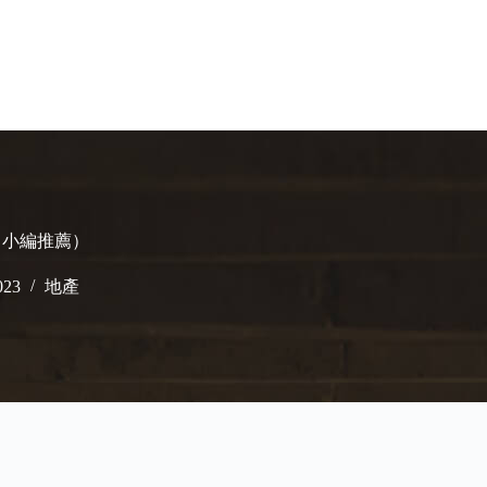
!（小編推薦）
023
地產