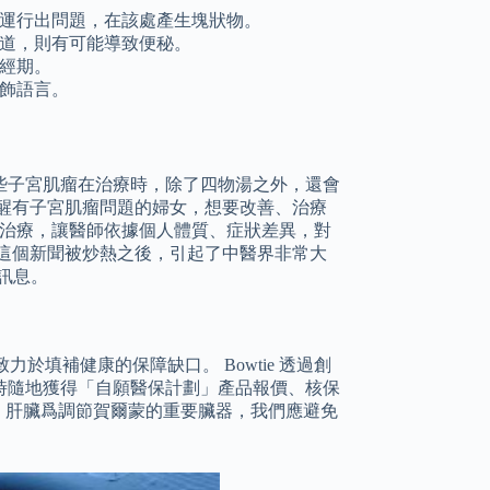
運行出問題，在該處產生塊狀物。
道，則有可能導致便秘。
經期。
飾語言。
些子宮肌瘤在治療時，除了四物湯之外，還會
醒有子宮肌瘤問題的婦女，想要改善、治療
斷治療，讓醫師依據個人體質、症狀差異，對
這個新聞被炒熱之後，引起了中醫界非常大
訊息。
力於填補健康的保障缺口。 Bowtie 透過創
時隨地獲得「自願醫保計劃」產品報價、核保
 另外，肝臟爲調節賀爾蒙的重要臟器，我們應避免
。