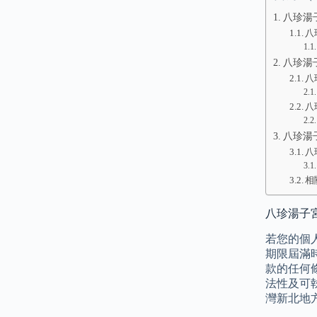
八珍湯
八
八珍湯
八
八
八珍湯
八
相
八珍湯子宮
若您的個
期限屆滿
款的任何
法性及可
灣新北地