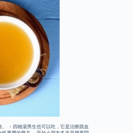
。 ・四物湯男生也可以吃，它是治療跟血
性專屬的藥方。 至於小朋友多半是脾胃問