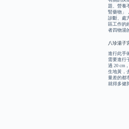
題、營養
腎藥物」
診斷、處
區工作的
者四物湯
八珍湯子
進行此手
需要進行
過 20
生地黃，
量差的都
就得多健