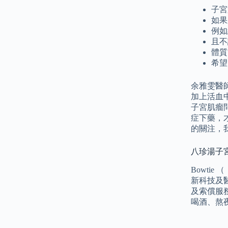
子宮
如果
例如
且不
體質
希望
余雅雯醫
加上活血
子宮肌瘤
症下藥，
的關注，
八珍湯子宮
Bowti
新科技及
及索償服務
喝酒、熬