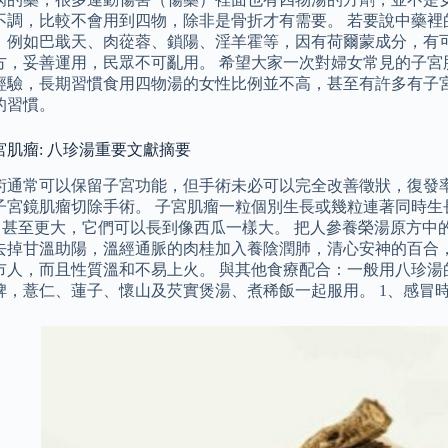
不調，比較不會用到四物，除非是骨折才有需要。 若要說中藥裡
，例如巴戢天、肉蓯蓉、鎖陽、淫羊霍等，因有荷爾蒙成分，有
方，妥善運用，民眾不可亂用。 希望大家一次對婦女常見的子宮
經驗，長期習慣食用四物湯的女性比例並不高，甚至有許多有子
的習慣。
宮肌瘤: 八珍湯重要文獻摘要
術通常可以保留子宮功能，但手術未必可以完全改善徵狀，復發率約
子宮鏡肌瘤切除手術。 子宮肌瘤一粒個別生長或幾粒連著同時生長，
 cm，甚至更大，它們可以長到像西瓜一樣大。 把人參養榮湯原方
去掉甘溫助陽，溫經通脈的肉桂加入養陰潤肺，清心安神的百合
市人，而且性質溫和不易上火。 與其他食療配合：一般用八珍湯
脾，薏仁、蓮子、懷山及芡實煲湯、煮稀飯一起服用。 1、感冒