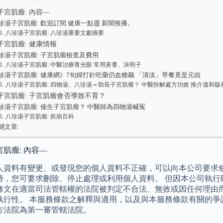
子宮肌瘤: 內容—
珍湯子宮肌瘤: 歡迎訂閱 健康一點靈 新聞推播。
八珍湯子宮肌瘤: 八珍湯重要文獻摘要
子宮肌瘤: 健康情報
珍湯子宮肌瘤: 子宮肌瘤檢查及費用
八珍湯子宮肌瘤: 中醫治療青光眼 常用黃耆、決明子
珍湯子宮肌瘤: 健康網》7旬婦打針吃藥仍血糖飆 「清淡」早餐竟是元凶
八珍湯子宮肌瘤: 四物湯、八珍湯＝助長子宮肌瘤？ 中醫拆解處方功效 推介溫和版
子宮肌瘤: 子宮肌瘤會否導致不育？
珍湯子宮肌瘤: 催生子宮肌瘤？ 中醫師為四物湯喊冤
八珍湯子宮肌瘤: 疾病百科
關文章:
肌瘤: 內容—
人資料有變更、或發現您的個人資料不正確，可以向本公司要求修
時，您可要求刪除、停止處理或利用個人資料。 但因本公司執行
條文在適當司法管轄權的法院被判定不合法、無效或因任何理由
執行性。 本服務條款之解釋與適用，以及與本服務條款有關的爭
方法院為第一審管轄法院。