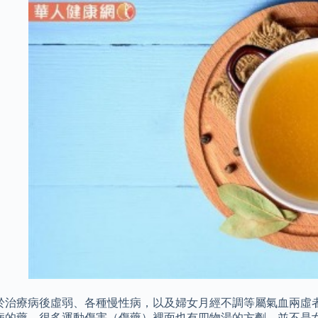
於治療病後虛弱、各種慢性病，以及婦女月經不調等屬氣血兩虛者
病的藥，很多運動傷害（傷藥）裡面也有四物湯的方劑，並不是女