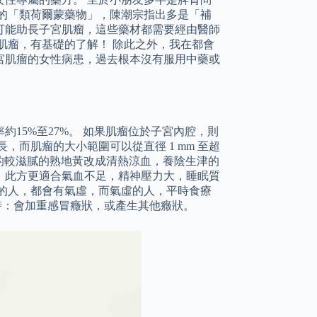
的「類荷爾蒙藥物」，陳潮宗指出多是「補
可能助長子宮肌瘤，這些藥材都需要經由醫師
肌瘤，有基礎的了解！ 除此之外，我在都會
宮肌瘤的女性病患，過去根本沒有服用中藥或
15%至27%。 如果肌瘤位於子宮內腔，則
而肌瘤的大小範圍可以從直徑 1 mm 至超
中的較滋膩的熟地黃改成清熱涼血，養陰生津的
，此方更適合氣血不足，精神壓力大，睡眠質
的人，都會有氣虛，而氣虛的人，平時食療
時：會加重感冒癥狀，或產生其他癥狀。