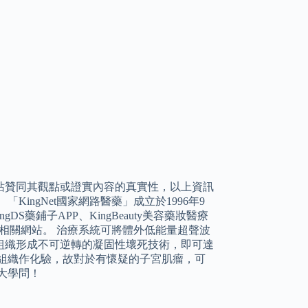
站贊同其觀點或證實內容的真實性，以上資訊
ingNet國家網路醫藥」成立於1996年9
藥鋪子APP、KingBeauty美容藥妝醫療
網路醫院等相關網站。 治療系統可將體外低能量超聲波
組織形成不可逆轉的凝固性壞死技術，即可達
組織作化驗，故對於有懷疑的子宮肌瘤，可
大學問！