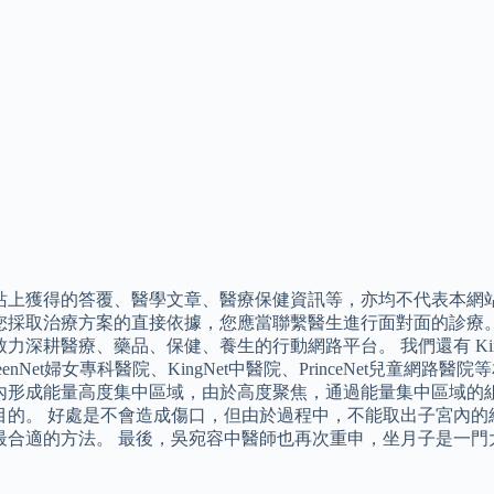
站上獲得的答覆、醫學文章、醫療保健資訊等，亦均不代表本網
採取治療方案的直接依據，您應當聯繫醫生進行面對面的診療。 「K
力深耕醫療、藥品、保健、養生的行動網路平台。 我們還有 KingDS
eenNet婦女專科醫院、KingNet中醫院、PrinceNet兒童
內形成能量高度集中區域，由於高度聚焦，通過能量集中區域的
目的。 好處是不會造成傷口，但由於過程中，不能取出子宮內的
最合適的方法。 最後，吳宛容中醫師也再次重申，坐月子是一門