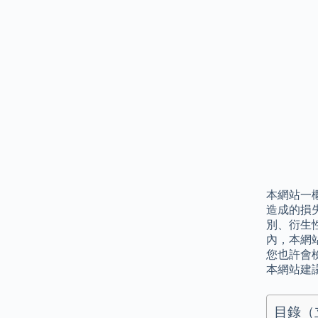
本網站一
造成的損
別、衍生
內，本網
您也許會
本網站建
目錄（