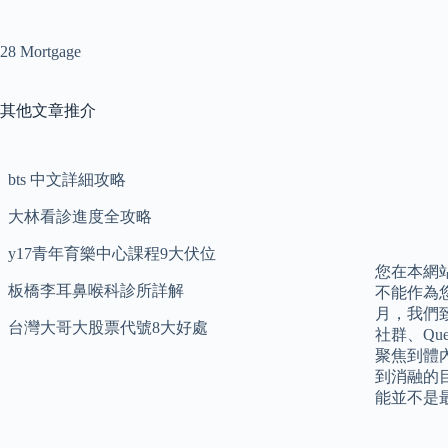
28 Mortgage
其他文章推介
bts 中文詳細攻略
大林看診進度全攻略
y17青年育樂中心課程9大伏位
您在本網
板橋李耳鼻喉科診所詳解
不能作為您
月，我們致
台灣大哥大股票代號8大好處
社群、Qu
聚焦到體
到消融的
能並不是