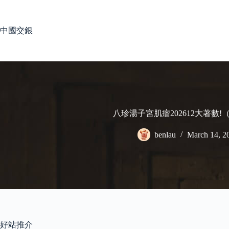
Skip
to
content
中國交銀
八珍湯子宮肌瘤202612大著數
benlau
March 14, 2
好站推介