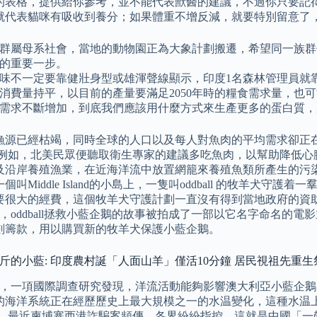
的表格，提供給你參考，並不能代表獸醫的建議，不過你只要記
就代表貓咪有吸收到養分；如果體重不增反減，就要特別留意了
群屬母系社會，當地的動物園正為大象計劃搬遷，希望同一族群住
的重要一步。
味不一定要靠健壯身型或雄渾聲線顯示，印度1名森林管理員就靠
消費量持平，以目前的產量要滿足2050年時的糧食需求量，也可能
需求不斷增加，到底我們應該用什麼方式來生產更多的蛋白質，
漁源已經枯竭，同時全球的人口以及每人對魚肉的平均需求卻正在蓬勃
 例如，北美民眾便聽取衛生專家的建議多吃魚肉，以幫助降低心
及沿岸養殖漁業，在近海洋流中放置網籠來養殖魚類所產生的污
個叫Middle Island的小島上，一隻叫oddball 的牧羊犬
要很大的經費，這個牧羊犬守護計劃一直沒有得到當地政府的資
9月，oddball拯救小藍企鵝的故事被拍成了一部以它名字命名
劃籌款，用以購買新的牧羊犬保護小藍企鵝。
公斤的小藍: 印度農村誕「人面山羊」僅活10分鐘 居民視祖先重
年7月，一項國際調查研究發現，洋流活動能夠影響澳大利亞小藍企
的海洋系統正在經歷歷史上最大規模之一的水温變化，這種水温
。 最近柬埔寨西港詐騙案頻傳，各界紛紛指控，這就是中國「一