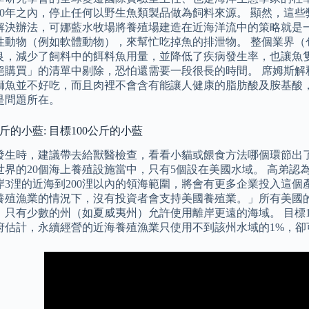
10年之內，停止任何以野生魚類製品做為飼料來源。 顯然，這
解決辦法，可娜藍水牧場將養殖場建造在近海洋流中的策略就是
性動物（例如軟體動物），來幫忙吃掉魚的排泄物。 整個業界（
良，減少了飼料中的餌料魚用量，並降低了疾病發生率，也讓魚隻
絕購買」的清單中剔除，恐怕還需要一段很長的時間。 席姆斯解
鰤魚並不好吃，而且肉裡不會含有能讓人健康的脂肪酸及胺基酸
是問題所在。
公斤的小藍: 目標100公斤的小藍
發生時，建議帶去給獸醫檢查，看看小貓或餵食方法哪個環節出了
世界的20個海上養殖設施當中，只有5個設在美國水域。 高弟
岸3浬的近海到200浬以內的領海範圍，將會有更多企業投入這個
養殖漁業的情況下，沒有投資者會支持美國養殖業。」所有美國
，只有少數的州（如夏威夷州）允許使用離岸更遠的海域。 目標1
府估計，永續經營的近海養殖漁業只使用不到該州水域的1%，卻