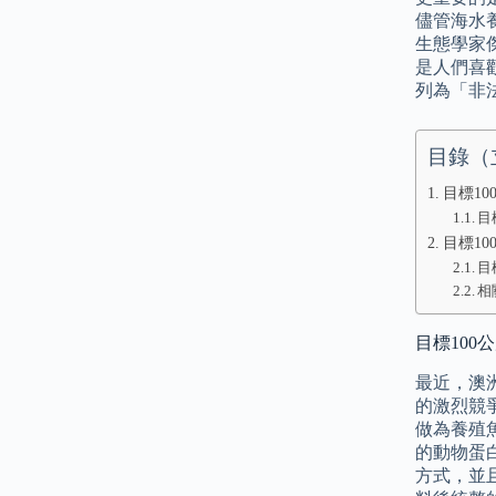
儘管海水
生態學家傑
是人們喜
列為「非
目錄（
目標1
目
目標10
目
相
目標100
最近，澳
的激烈競
做為養殖
的動物蛋
方式，並