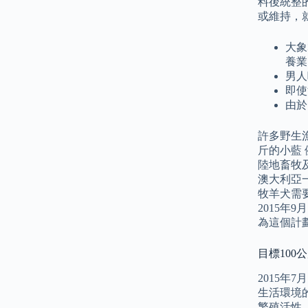
料後統整
或維持，
大象
養業
男人
即使
由於
許多野生
斤的小藍
陸地畜牧
澳大利亞一
牧羊犬需
2015年
為這個計
目標100
2015
生活環境
繁殖活性