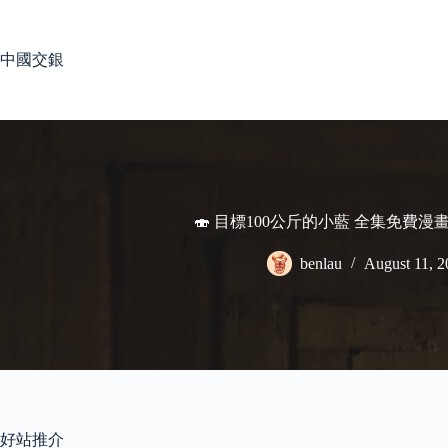
Skip
to
content
中國交銀
🍣 目標100公斤的小藍 全集免費漫
benlau
August 11, 2
好站推介