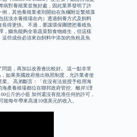
些弊病對養殖業並無好處，因此業界發明了許
一例，其他養殖業者則開始在魚欄附近繁殖藻
包括淡水養殖場在內）透過飼養方式及飼料
長得更快。 不過，要讓環保團體把養殖魚
釋，鰤魚能夠全靠蔬菜類食物維生，但這樣
，這些成份必須來自飼料中添加的魚粉及魚
問題，再加以改善會比較好。 這一點非常
認為，如果美國政府推出執照制度，允許業者使
產業。 高弟斷言：「在沒有法規授予租用海
的海產養殖場都位在聯邦政府管控、離岸3浬
00公斤的小藍 加州還沒有批准任何的許可，
可能每年帶來高達10億美元的收入。