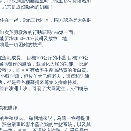
得，每次測量幼貓體重時，體重都有持續增加
，尤其是還沒斷奶的奶貓！
在一起，Pori三代同堂，園方認為是大象飼
1次英勇救象的行動展現man爆一面。
要增加50~70%農耕及放牧土地。
將是一項困難的抉擇。
成長。 目標100公斤的小藍 目標100公
臟病發作的風險，並強化大腦的功能。 比起
染較少，而且可有效率生產高品質的蛋白質。
守護着一羣小藍企鵝，但牧羊犬已經老去，購買和訓練
助，都是靠各種募捐來籌集支撐維持着。
的電影並在澳洲上映，引發了大量關注，人們紛紛
生祭祀膜拜
鵝的生殖模式。 確切地來説，為這一物種提供
上漲會嚴重影響小藍企鵝的生態系統，以及其
帶一路」遺毒。 不過輸入詐騙，似乎只是中