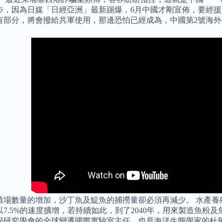
步，因為日媒「日經亞洲」最新踢爆，6月中國才剛宣佈，要經
有部分，將會撥給共軍使用，那邊恐怕已經成為，中國第2號海
殖場數量的增加，沙丁魚及鯷魚的捕撈量卻必須再減少。 水產養殖
以7.5%的速度擴增，若持續如此，到了2040年，用來製造魚粉
研究學會的全球變遷國際實驗室主任、也是海洋生態學家的杜華德（Car