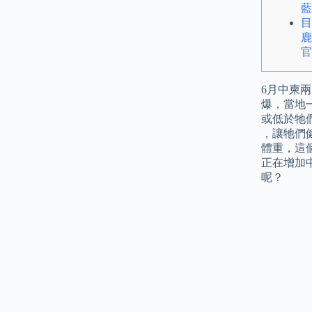
藍
目
鹿
官
6月中柬
爆，當地
或低於牠
，讓牠們健
體重，這
正在增加
呢？