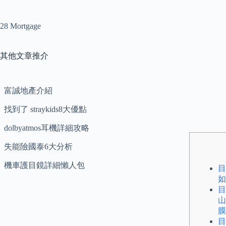
28 Mortgage
其他文章推介
富誠地產介紹
找到了 straykids8大優點
dolbyatmos耳機詳細攻略
失能險國泰6大分析
機車護目鏡詳細懶人包
目
如
目
山
膜
目