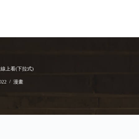
畫線上看(下拉式)
022
漫畫