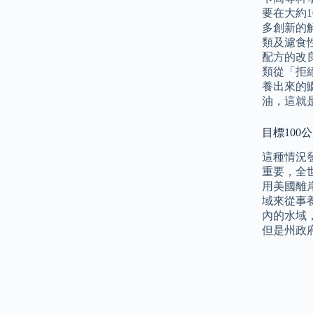
要在大約
多創新的
類及濾食
配方的改
類從「拒
養出來的
油，這就
目標100
這種情況
重要，全
用美國離
域來從事
內的水域
但是州政