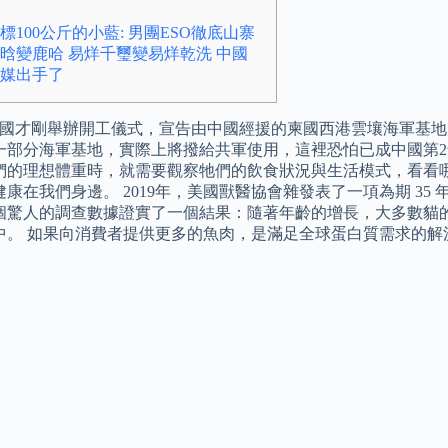
標100公斤的小藍: 男團ESO徹底山寨
晗變鹿哈 易烊千璽變易烊乾洗 中國
媒出手了
兩國才剛舉辦開工儀式，宣告由中國經援的柬國西港雲壤海軍基
一部分海軍基地，實際上將撥給共軍使用，這裡恐怕已成中國第2
們的理想體重時，就需要觀察牠們的飲食狀況與生活模式，看看
康在我們身邊。 2019年，美國獸醫協會雜發表了一項為期 35 年
個驚人的調查數據證實了一個結果：隨著年齡的增長，大多數貓
中。 如果向消費者提供更多的魚肉，是滿足全球蛋白質需求的解