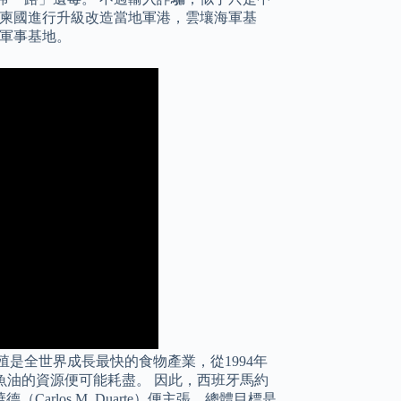
援柬國進行升級改造當地軍港，雲壤海軍基
外軍事基地。
是全世界成長最快的食物產業，從1994年
及魚油的資源便可能耗盡。 因此，西班牙馬約
los M. Duarte）便主張，總體目標是