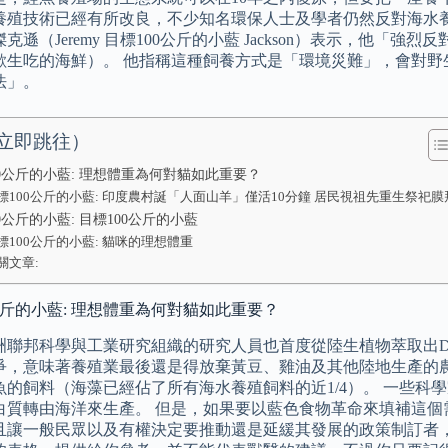
養殖技術已經有所改良，不少知名環保人士及學者仍然反對海水養
克遜（Jeremy 目標100公斤的小藍 Jackson）表示，他
歡生吃的海鮮）。 他指稱這種飼養方式是「環境災難」，會對野
法」。
立即跳往）
00公斤的小藍: 理想體重為何對貓如此重要？
標100公斤的小藍: 印度農村誕「人面山羊」僅活10分鐘 居民視祖先重生祭祀膜
0公斤的小藍: 目標100公斤的小藍
標100公斤的小藍: 貓咪的理想體重
關文章:
公斤的小藍: 理想體重為何對貓如此重要？
洲聯邦科學與工業研究組織的研究人員也首度從陸生植物萃取出D
爭，意味著養殖業最後還是得放棄黃豆、雞油及其他陸地生產的
魚的飼料（海藻已經佔了所有海水養殖飼料的近1/4）。 一些科
白質轉由海洋來生產。 但是，如果要以藍色食物革命來填補這個
且讓一般民眾以及有權決定要推動還是延緩其發展的政策制訂者，