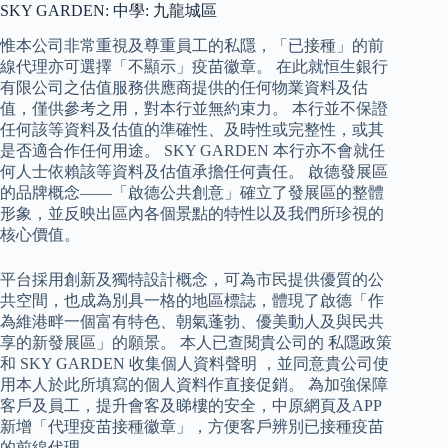
SKY GARDEN: 中學: 九龍城區
惟本公司非常重視及尊重員工的私隱，「已接種」的前
線代理亦可選擇「不顯示」疫苗徽章。 在此就恒生銀行
有限公司之估值服務供應商提供的任何物業資料及估
值，僅供參考之用，對本行並無約束力。 本行並不保證
任何該等資料及估值的準確性、及時性或完整性，或其
是否適合作任何用途。 SKY GARDEN 本行亦不會就任
何人士依賴該等資料及估值承擔任何責任。 啟德發展區
的品牌概念——「啟德公共創意」確立了發展區的整體
形象，並反映出區內各個景點的特性以及我們所珍視的
核心價值。
平台採用創新及獨特設計概念，可為市民提供優質的公
共空間，也成為別具一格的地區標誌，體現了啟德「作
為維港畔一個富有特色、朝氣蓬勃、優美動人及與民共
享的新發展區」的願景。 本人已查閱貴公司的 私隱政策
和 SKY GARDEN 收集個人資料聲明 ，並同意貴公司使
用本人於此所填寫的個人資料作直接促銷。 為加強保障
客戶及員工，提升會客及睇樓的安全，中原網頁及APP
新增「代理疫苗接種徽章」，方便客戶辨別已接種疫苗
的前線代理。