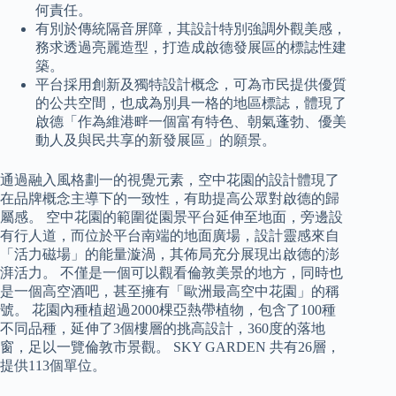
何責任。
有別於傳統隔音屏障，其設計特別強調外觀美感，
務求透過亮麗造型，打造成啟德發展區的標誌性建
築。
平台採用創新及獨特設計概念，可為市民提供優質
的公共空間，也成為別具一格的地區標誌，體現了
啟德「作為維港畔一個富有特色、朝氣蓬勃、優美
動人及與民共享的新發展區」的願景。
通過融入風格劃一的視覺元素，空中花園的設計體現了
在品牌概念主導下的一致性，有助提高公眾對啟德的歸
屬感。 空中花園的範圍從園景平台延伸至地面，旁邊設
有行人道，而位於平台南端的地面廣場，設計靈感來自
「活力磁場」的能量漩渦，其佈局充分展現出啟德的澎
湃活力。 不僅是一個可以觀看倫敦美景的地方，同時也
是一個高空酒吧，甚至擁有「歐洲最高空中花園」的稱
號。 花園內種植超過2000棵亞熱帶植物，包含了100種
不同品種，延伸了3個樓層的挑高設計，360度的落地
窗，足以一覽倫敦市景觀。 SKY GARDEN 共有26層，
提供113個單位。