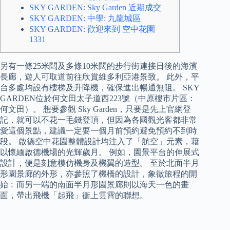
SKY GARDEN: Sky Garden 近期成交
SKY GARDEN: 中學: 九龍城區
SKY GARDEN: 歡迎來到 空中花園
1331
另有一條25米闊及多條10米闊的步行街連接日後的海濱
長廊，遊人可取道前往欣賞維多利亞港景致。 此外，平
台多處均設有樓梯及升降機，確保進出暢通無阻。 SKY
GARDEN位於何文田太子道西223號（中原樓市片區：
何文田）。 想要參觀 Sky Garden，只要是先上官網登
記，就可以不花一毛錢登頂，但因為各國觀光客都非常
愛這個景點，建議一定要一個月前預約避免預約不到時
段。 啟德空中花園整體設計均注入了「航空」元素，藉
以懷緬啟德機場的光輝歲月。 例如，園景平台的伸展式
設計，便是刻意模仿機身及機翼的造型。 至於北面半月
形園景廊的外形，亦參照了機橋的設計，象徵旅程的開
始﹔而另一端的南面半月形園景廊則以海天一色的畫
面，帶出飛機「起飛」衝上雲霄的聯想。