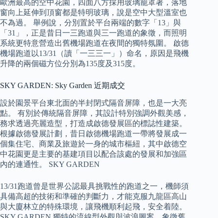
歐洲最高的空中花園，四面八方採用玻璃籠罩著，落地
窗向上延伸到頂窗都是特明玻璃，說是空中大型溫室也
不為過。 舉例說，分別置於平台兩端的數字「13」與
「31」，正是昔日一三跑道與三一跑道的象徵，而照明
系統更特意營造出舊機場跑道在夜間的獨特氛圍。 啟德
機場跑道以13/31（讀「一三三一」）命名，原因是飛機
升降的兩個磁方位分別為135度及315度。
SKY GARDEN: Sky Garden 近期成交
設於園景平台東北面的半封閉式隔音屏障，也是一大亮
點。 有別於傳統隔音屏障，其設計特別強調外觀美感，
務求透過亮麗造型，打造成啟德發展區的標誌性建築。
根據啟德發展計劃，昔日啟德機場跑道一帶將發展成一
個集住宅、商業及旅遊於一身的城市樞紐，其中啟德空
中花園更是主要的基建項目以配合該處的發展和加強區
內的連通性。 SKY GARDEN
13/31跑道曾是世界公認最具挑戰性的跑道之一，機師須
具備高超的技術和準確的判斷力，才能克服九龍區高山
與大廈林立的特殊環境，讓飛機順利起飛，安全着陸。
SKY GARDEN 獨特的流線型外觀與波浪圖案，象徵舊