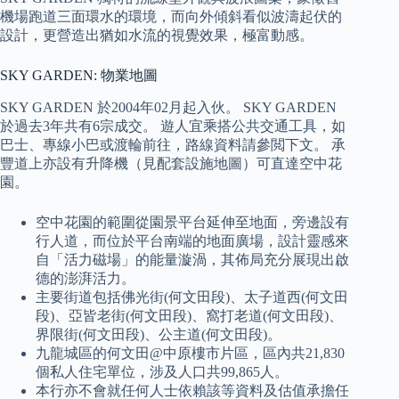
機場跑道三面環水的環境，而向外傾斜看似波濤起伏的
設計，更營造出猶如水流的視覺效果，極富動感。
SKY GARDEN: 物業地圖
SKY GARDEN 於2004年02月起入伙。 SKY GARDEN
於過去3年共有6宗成交。 遊人宜乘搭公共交通工具，如
巴士、專線小巴或渡輪前往，路線資料請參閲下文。 承
豐道上亦設有升降機（見配套設施地圖）可直達空中花
園。
空中花園的範圍從園景平台延伸至地面，旁邊設有
行人道，而位於平台南端的地面廣場，設計靈感來
自「活力磁場」的能量漩渦，其佈局充分展現出啟
德的澎湃活力。
主要街道包括佛光街(何文田段)、太子道西(何文田
段)、亞皆老街(何文田段)、窩打老道(何文田段)、
界限街(何文田段)、公主道(何文田段)。
九龍城區的何文田@中原樓市片區，區內共21,830
個私人住宅單位，涉及人口共99,865人。
本行亦不會就任何人士依賴該等資料及估值承擔任