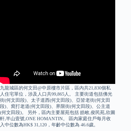
九龍城區的何文田@中原樓市片區，區內共21,830個私
人住宅單位，涉及人口共99,865人。 主要街道包括佛光
街(何文田段)、太子道西(何文田段)、亞皆老街(何文田
段)、窩打老道(何文田段)、界限街(何文田段)、公主道
(何文田段)。 另外，區內主要屋苑包括 皓畋,俊民苑,欣圖
軒,半山壹號,ONE HOMANTIN。 區內家庭住戶每月收
入中位數為HK$ 31,120，年齡中位數為 46.6歲。