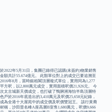
於2022年5月31日，集團已錄得已認購(未簽約)物業銷售
金額共計55.674億元。 此類單位對上的成交已要追溯至
2016年8月，當時銀栢閣頂層複式單位，實用同為1,277
平方呎，以2,800萬元成交，實用面積呎價21,926元。 今
次太古城新天價成交，也打破了鴨脷洲海怡半島頂層特
色戶於2016年底造出的3,410萬元及呎價25,658元紀錄，
成為全港十大屋苑中的成交價及呎價雙冠王。 該行黃裔
材稱，沙田晉名峰A座高層B室售1,680萬元，呎價9,666