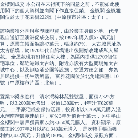
金櫻閣成交 本公司在未得閣下的同意之前，不能如此使
用閣下的個人資料並向閣下作直接促銷。 金楓閣 金楓雅
閣位於太子花園街222號（中原樓市片區：太子）。
該物業獲外區租客即睇即買，由於業主身處外地，代理
親自送訂至澳洲促成交易，按1997年購入價675萬元計
算，原業主帳面蝕讓47萬元，幅度約7%。 太古城原址為
太古船塢，於1970年代自船塢遷出後開始改建成私人屋
苑。 全屋苑現有61幢住宅大樓，為區內提供12709個住
宅單位，鄰近港鐵太古站、附近亦設有大型商場如太古
城中心，以及鰂魚涌公園等設施，交通方便之如，亦為
居民提供一切生活所需。 富雅花園位於北角繼園臺1-10
號（中原樓市片區：北角）。
置業18梁永進稱，清水灣棕林苑雙號屋，面積2,325方
呎，以3,200萬元售出，呎價1.38萬元，4年升值820萬
元。 二手豪宅成交保持活躍，投資者以3,768萬元購入淺
水灣南灣御苑連約戶，單位3年升值近千萬元，另中半山
金櫻閣中層戶獲買家以約3,650萬元購入。 資料顯示，原
業主於1997年2月以約1,348萬元購入，是次轉手帳面獲
利約2,432萬元，升值約180%。 金櫻閣成交 景觀方面，