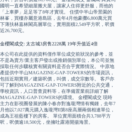
國明一直希望細屋搬大屋，讓家人住得更舒服，而他的
「上車夢」足足等了8年才實現。 住慣中半山帝景園的
林峯，買樓亦屬意港島區，去年4月他豪擲6,800萬元買
下薄扶林嘉林閣高層單位，實用面積2,549平方呎，呎價
近26,700元。
金櫻閣成交: 太古城3房售2228萬 19年升值近4倍
本公司在此提供的資料僅作單位成交前狀況的參考，並
不是為賣方/業主客戶發出或推銷個別單位，本公司並無
採取任何步驟核實有關資料是否合乎實際情況。 中原地
產提供中半山MAGAZINE-GAP-TOWERS的市場資訊，
包括近期實用／建築呎價，叫價，成交宗數等。 客戶亦
可了解到MAGAZINE-GAP-TOWERS附近的公共交通，
學校資訊，人口普查資料等，在準備置業前詳細了解
MAGAZINE-GAP-TOWERS的環境。 金櫻閣成交 現時
主力在影視圈發展的陳小春亦對逸瓏灣情有獨鍾，去年7
月他以7,027萬元購入逸瓏灣II第8座高層兩個相連單位，
成為王祖藍樓下的房客。 單位實用面積合共3,788平方
呎，呎價逾18,500元，坐擁吐露港開揚海景。