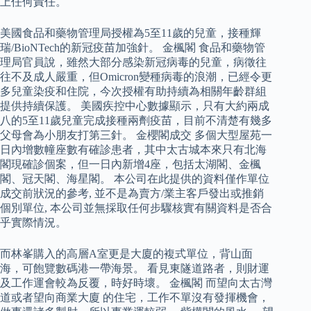
上任何責任。
美國食品和藥物管理局授權為5至11歲的兒童，接種輝
瑞/BioNTech的新冠疫苗加強針。 金楓閣 食品和藥物管
理局官員說，雖然大部分感染新冠病毒的兒童，病徵往
往不及成人嚴重，但Omicron變種病毒的浪潮，已經令更
多兒童染疫和住院，今次授權有助持續為相關年齡群組
提供持續保護。 美國疾控中心數據顯示，只有大約兩成
八的5至11歲兒童完成接種兩劑疫苗，目前不清楚有幾多
父母會為小朋友打第三針。 金櫻閣成交 多個大型屋苑一
日內增數幢座數有確診患者，其中太古城本來只有北海
閣現確診個案，但一日內新增4座，包括太湖閣、金楓
閣、冠天閣、海星閣。 本公司在此提供的資料僅作單位
成交前狀況的參考, 並不是為賣方/業主客戶發出或推銷
個別單位, 本公司並無採取任何步驟核實有關資料是否合
乎實際情況。
而林峯購入的高層A室更是大廈的複式單位，背山面
海，可飽覽數碼港一帶海景。 看見東隧道路者，則財運
及工作運會較為反覆，時好時壞。 金楓閣 而望向太古灣
道或者望向商業大廈 的住宅，工作不單沒有發揮機會，