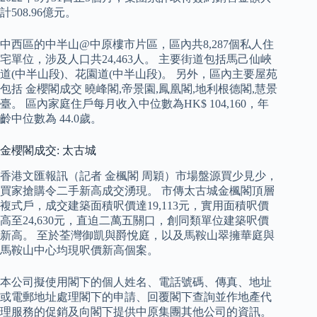
計508.96億元。
中西區的中半山@中原樓市片區，區內共8,287個私人住
宅單位，涉及人口共24,463人。 主要街道包括馬己仙峽
道(中半山段)、花園道(中半山段)。 另外，區內主要屋苑
包括 金櫻閣成交 曉峰閣,帝景園,鳳凰閣,地利根德閣,慧景
臺。 區內家庭住戶每月收入中位數為HK$ 104,160，年
齡中位數為 44.0歲。
金櫻閣成交: 太古城
香港文匯報訊（記者 金楓閣 周穎）市場盤源買少見少，
買家搶購令二手新高成交湧現。 市傳太古城金楓閣頂層
複式戶，成交建築面積呎價達19,113元，實用面積呎價
高至24,630元，直迫二萬五關口，創同類單位建築呎價
新高。 至於荃灣御凱與爵悅庭，以及馬鞍山翠擁華庭與
馬鞍山中心均現呎價新高個案。
本公司擬使用閣下的個人姓名、電話號碼、傳真、地址
或電郵地址處理閣下的申請、回覆閣下查詢並作地產代
理服務的促銷及向閣下提供中原集團其他公司的資訊。