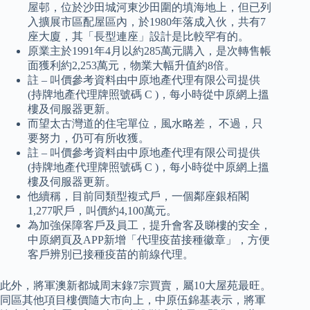
屋邨，位於沙田城河東沙田圍的填海地上，但已列
入擴展市區配屋區內，於1980年落成入伙，共有7
座大廈，其「長型連座」設計是比較罕有的。
原業主於1991年4月以約285萬元購入，是次轉售帳
面獲利約2,253萬元，物業大幅升值約8倍。
註 – 叫價參考資料由中原地產代理有限公司提供
(持牌地產代理牌照號碼 C )，每小時從中原網上搵
樓及伺服器更新。
而望太古灣道的住宅單位，風水略差， 不過，只
要努力，仍可有所收獲。
註 – 叫價參考資料由中原地產代理有限公司提供
(持牌地產代理牌照號碼 C )，每小時從中原網上搵
樓及伺服器更新。
他續稱，目前同類型複式戶，一個鄰座銀栢閣
1,277呎戶，叫價約4,100萬元。
為加強保障客戶及員工，提升會客及睇樓的安全，
中原網頁及APP新增「代理疫苗接種徽章」，方便
客戶辨別已接種疫苗的前線代理。
此外，將軍澳新都城周末錄7宗買賣，屬10大屋苑最旺。
同區其他項目樓價隨大市向上，中原伍錦基表示，將軍