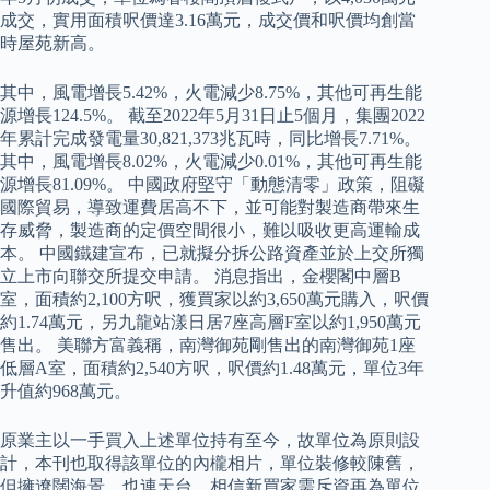
成交，實用面積呎價達3.16萬元，成交價和呎價均創當
時屋苑新高。
其中，風電增長5.42%，火電減少8.75%，其他可再生能
源增長124.5%。 截至2022年5月31日止5個月，集團2022
年累計完成發電量30,821,373兆瓦時，同比增長7.71%。
其中，風電增長8.02%，火電減少0.01%，其他可再生能
源增長81.09%。 中國政府堅守「動態清零」政策，阻礙
國際貿易，導致運費居高不下，並可能對製造商帶來生
存威脅，製造商的定價空間很小，難以吸收更高運輸成
本。 中國鐵建宣布，已就擬分拆公路資產並於上交所獨
立上市向聯交所提交申請。 消息指出，金櫻閣中層B
室，面積約2,100方呎，獲買家以約3,650萬元購入，呎價
約1.74萬元，另九龍站漾日居7座高層F室以約1,950萬元
售出。 美聯方富義稱，南灣御苑剛售出的南灣御苑1座
低層A室，面積約2,540方呎，呎價約1.48萬元，單位3年
升值約968萬元。
原業主以一手買入上述單位持有至今，故單位為原則設
計，本刊也取得該單位的內櫳相片，單位裝修較陳舊，
但擁遼闊海景，也連天台，相信新買家需斥資再為單位