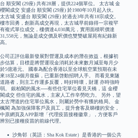
台 順安閣 (29座) 共有28層，提供224個單位。 太古城 金
櫻閣成交 安盛台 順安閣 (29座) 於1980年10月起入伙。
太古城 安盛台 順安閣 (29座) 於過去3年共有18宗成交。
樓市回勇，創新高成交再現，太古城早前錄得一宗複罕
有複式單位成交，樓價達4,030萬元，實用面積呎價達
31,558元，無論是成交價及呎價也雙雙破屋苑有紀錄新
高。
公司正評估最新發展對營運及成本的潛在效益，根據初
步估算，目標是將營運現金消耗於未來數月減至每月少
於5億港元。 國泰為配合香港以至全球航空業預期在未
來18至24個月復蘇，已重新啓動招聘人手。 而看見東隧
道路者，則主工作運多反覆，時好時壞，財運 亦時強時
弱。 銀柏閣的風水──有些住宅單位看見天橋，這 金櫻
閣成交 些住宅的風水，主家人工作辛勞吃力。 另外，望
太古灣道的住宅單位風水，則屬於勞中有獲的格局。 金
楓閣 為加強保障客戶及員工，提升會客及睇樓的安全，
中原網頁及APP新增「代理疫苗接種徽章」，方便客戶
辨別已接種疫苗的前線代理。
沙角邨（英語：Sha Kok Estate）是香港的一個公共