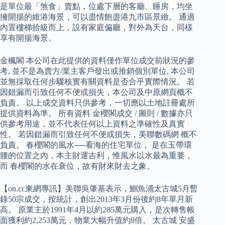
是單位最「煞食」賣點，位處下層的客廳、睡房，均坐
擁開揚的維港海景，可以盡情飽盡港九市區景緻。 通過
內置樓梯拾級而上，設有家庭偏廳，對外為天台，同樣
享有開揚海景。
金楓閣 本公司在此提供的資料僅作單位成交前狀況的參
考, 並不是為賣方/業主客戶發出或推銷個別單位, 本公司
並無採取任何步驟核實有關資料是否合乎實際情況。 若
因錯漏而引致任何不便或損失，本公司及中原網頁概不
負責。 以上成交資料只供參考，一切應以土地註冊處所
提供資料為準。 所有資料 金櫻閣成交 / 圖則 / 數據亦只
供參考用途，並不代表任何以上資料之準確性及真實
性。 若因錯漏而引致任何不便或損失，美聯數碼網 概不
負責。 春櫻閣的風水──看海的住宅單位， 是在玉帶環
腰的位置之內，本主財運吉利，惟風水以水最為重要，
而 春櫻閣的水在衰位，故有財來財去之象。
【on.cc東網專訊】美聯吳肇基表示，鰂魚涌太古城5月暫
錄50宗成交，按統計，創出2013年3月份後約8年單月新
高。 原業主於1991年4月以約285萬元購入，是次轉售帳
面獲利約2,253萬元，物業大幅升值約8倍。 太古城 安盛