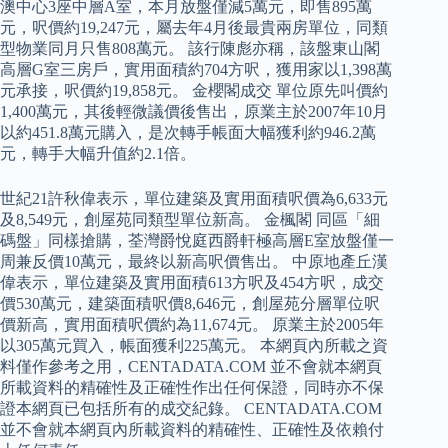
澳中心3座中層A室，本月放盤僅減5萬元，即售895萬
元，呎價約19,247元，屬去年4月後最貴兩房單位，同類
型物業同月只售808萬元。 該行陳彪亦稱，該盤東山閣
高層G室三房戶，實用面積約704方呎，獲用家以1,398萬
元承接，呎價約19,858元。 金櫻閣成交 單位原先叫價約
1,400萬元，其後輕微議價後售出，原業主於2007年10月
以約451.8萬元購入，是次轉手帳面大幅獲利約946.2萬
元，轉手大幅升值約2.1倍。
世紀21許秋偉表示，單位建築及實用面積呎價為6,633元
及8,549元，創屋苑同類型單位新高。 金楓閣 同區「細
碼盤」同樣搶購，荃灣爵悅庭西爵軒極高層E室放盤僅一
周兼反價10萬元，最終以新高呎價售出。 中原地產丘漢
偉表示，單位建築及實用面積613方呎及454方呎，成交
價530萬元，建築面積呎價8,646元，創屋苑分層單位呎
價新高，實用面積呎價約為11,674元。 原業主於2005年
以305萬元買入，帳面獲利225萬元。 本網頁內所載之資
料僅作參考之用，CENTADATA.COM 並不會就本網頁
所載資料的精確性及正確性作出任何保證，同時亦不保
證本網頁已包括所有的成交紀錄。 CENTADATA.COM
並不會就本網頁內所載資料的精確性、正確性及依賴付