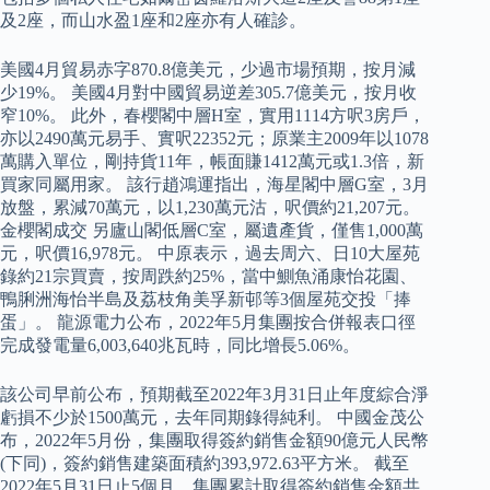
及2座，而山水盈1座和2座亦有人確診。
美國4月貿易赤字870.8億美元，少過市場預期，按月減
少19%。 美國4月對中國貿易逆差305.7億美元，按月收
窄10%。 此外，春櫻閣中層H室，實用1114方呎3房戶，
亦以2490萬元易手、實呎22352元；原業主2009年以1078
萬購入單位，剛持貨11年，帳面賺1412萬元或1.3倍，新
買家同屬用家。 該行趙鴻運指出，海星閣中層G室，3月
放盤，累減70萬元，以1,230萬元沽，呎價約21,207元。
金櫻閣成交 另廬山閣低層C室，屬遺產貨，僅售1,000萬
元，呎價16,978元。 中原表示，過去周六、日10大屋苑
錄約21宗買賣，按周跌約25%，當中鰂魚涌康怡花園、
鴨脷洲海怡半島及荔枝角美孚新邨等3個屋苑交投「捧
蛋」。 龍源電力公布，2022年5月集團按合併報表口徑
完成發電量6,003,640兆瓦時，同比增長5.06%。
該公司早前公布，預期截至2022年3月31日止年度綜合淨
虧損不少於1500萬元，去年同期錄得純利。 中國金茂公
布，2022年5月份，集團取得簽約銷售金額90億元人民幣
(下同)，簽約銷售建築面積約393,972.63平方米。 截至
2022年5月31日止5個月，集團累計取得簽約銷售金額共