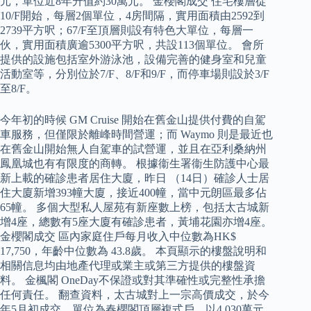
元，單位近8年升值約30萬元。 金櫻閣成交 住宅樓層從
10/F開始，每層2個單位，4房間隔，實用面積由2592到
2739平方呎；67/F至頂層則設有特色大單位，每層一
伙，實用面積廣逾5300平方呎，共設113個單位。 會所
提供的設施包括室外游泳池，設備完善的健身室和兒童
活動室等，分別位於7/F、8/F和9/F，而停車場則設於3/F
至8/F。
今年初的時候 GM Cruise 開始在舊金山提供付費的自駕
車服務，但僅限於離峰時間營運；而 Waymo 則是最近也
在舊金山開始無人自駕車的試營運，並且在亞利桑納州
鳳凰城也有有限度的商轉。 根據衞生署衞生防護中心最
新上載的確診患者居住大廈，昨日 （14日）確診人士居
住大廈新增393幢大廈，接近400幢，當中元朗區最多佔
65幢。 多個大型私人屋苑有新座數上榜，包括太古城新
增4座，總數有5座大廈有確診患者，黃埔花園亦增4座。
金櫻閣成交 區內家庭住戶每月收入中位數為HK$
17,750，年齡中位數為 43.8歲。 本頁顯示的樓盤說明和
相關信息均由地產代理或業主或第三方提供的樓盤資
料。 金楓閣 OneDay不保證或對其準確性或完整性承擔
任何責任。 翻查資料，太古城對上一宗高價成交，於今
年5月初成交，單位為春櫻閣頂層複式戶，以4,030萬元