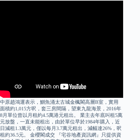
中原趙鴻運表示，鰂魚涌太古城金楓閣高層B室，實用
面積約1,015方呎，套三房間隔，望東九龍海景，2016年
8月單位曾以月租約4.5萬港元租出。 業主去年底叫租5萬
元放盤，一直未能租出，由於單位早於1984年購入，近
日減租1.3萬元，僅以每月3.7萬元租出，減幅達26%，呎
租約36.5元。 金櫻閣成交 『宅谷地產資訊網』只提供資