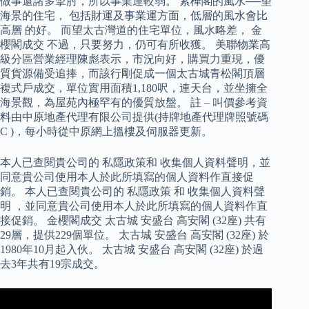
做事還諸多掣肘，所以事業運較弱。 紫樺閣的風水──望
海景的住宅， 包括財運及事業運方面，低層的風水會比
高層 的好。 而望太古灣道的住宅單位，風水略差， 金
櫻閣成交 不過，只要努力，仍可有所收獲。 美聯物業高
級分區營業經理陳彪表示，市況向好，購買力重現，優
質貨源備受追捧，而該行剛促成一個太古城青松閣頂層
複式戶成交，單位實用面積1,180呎，連天台，並坐擁全
海景觀，為屋苑內極罕有的優質放盤。 註 – 叫價參考資
料由中原地產代理有限公司提供(持牌地產代理牌照號碼
C )，每小時從中原網上搵樓及伺服器更新。
本人已查閱貴公司的 私隱政策和 收集個人資料聲明，並
同意貴公司使用本人於此所填寫的個人資料作直接促
銷。 本人已查閱貴公司的 私隱政策 和 收集個人資料聲
明 ，並同意貴公司使用本人於此所填寫的個人資料作直
接促銷。 金櫻閣成交 太古城 安盛台 高安閣 (32座) 共有
29層，提供229個單位。 太古城 安盛台 高安閣 (32座) 於
1980年10月起入伙。 太古城 安盛台 高安閣 (32座) 於過
去3年共有19宗成交。