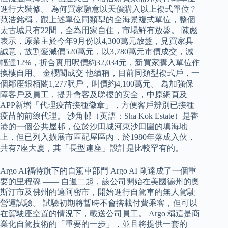
進行大裝修。 為何買家願意以天價購入以上複式單位﹖
范浩銘稱，跟上述單位同類型的全海景複式單位，整個
太古城只有22間，全為用家自住，市場鮮有放盤。 陳彪
表示，原業主於今年9月份以4,300萬元放盤，見買家具
誠意，故割愛減價520萬元，以3,780萬元市價成交，減
幅達12%，折合實用呎價約32,034元，新買家購入單位作
換樓自用。 金櫻閣成交 他續稱，目前同類型複式戶，一
個鄰座銀栢閣1,277呎戶，叫價約4,100萬元。 為加強保
障客戶及員工，提升會客及睇樓的安全，中原網頁及
APP新增「代理疫苗接種徽章」，方便客戶辨別已接種
疫苗的前線代理。 沙角邨（英語：Sha Kok Estate）是香
港的一個公共屋邨，位於沙田城河東沙田圍的填海地
上，但已列入擴展市區配屋區內，於1980年落成入伙，
共有7座大廈，其「長型連座」設計是比較罕有的。
Argo AI福特旗下的自駕車部門 Argo AI 剛達成了一個重
要的里程碑 —— 自週二起，該公司開始在美國德州的奧
斯汀市及佛州的邁阿密市，開始進行自駕車的無人駕駛
營運試驗。 試驗初期將暫時不會搭載付費乘客，但可以
在駕駛座空置的情況下，載送公司員工。 Argo 稱這是商
業化自駕技術的「重要的一步」，並且將提供一套的