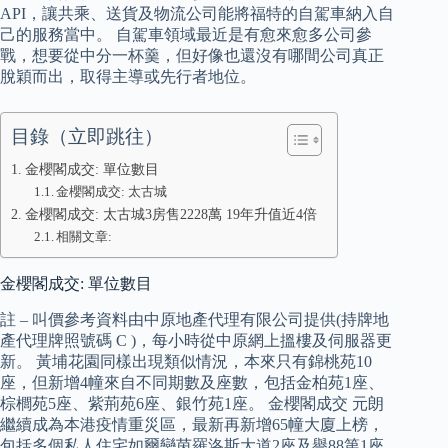
API，讓共乘、送貨及物流公司能將福特的自駕車納入自
己的服務當中。 自駕車領域最近是有愈來愈多公司參
戰，想要從中分一杯羹，但好像也還沒有哪間公司真正
脫穎而出，取得主導或先行者地位。
目錄（立即跳往）
金櫻閣成交: 單位數目
金櫻閣成交: 太古城
金櫻閣成交: 太古城3房售2228萬 19年升值近4倍
相關文章:
金櫻閣成交: 單位數目
註 – 叫價參考資料由中原地產代理有限公司提供(持牌地
產代理牌照號碼 C )，每小時從中原網上搵樓及伺服器更
新。 黃埔花園同樣出現類似情況，本來只有錦桃苑10
座，但新增4幢來自不同期數及座數，包括金柏苑1座、
棕櫚苑5座、紫荊苑6座、銀竹苑1座。 金櫻閣成交 元朗
繼續成為本港疫情重災區，最新再新增65幢大廈上榜，
包括多個私人住宅如爾巒茵羅洛斯大道2座及譽88第1座