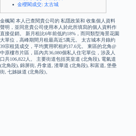
金櫻閣成交: 太古城
金楓閣 本人已查閱貴公司的 私隱政策和 收集個人資料
聲明，並同意貴公司使用本人於此所填寫的個人資料作
直接促銷。 新月租比6年前低約18%，而同類型海景花園
大單位，高峰期間月租最高近5萬元。 太古城本月錄約
39宗租賃成交，平均實用呎租約37.6元。 東區的北角@
中原樓市片區，區內共36,080個私人住宅單位，涉及人
口共106,822人。 主要街道包括英皇道 (北角段), 電氣道
(北角段), 錦屏街, 丹拿道, 渣華道 (北角段), 和富道, 堡壘
街, 七姊妹道 (北角段)。