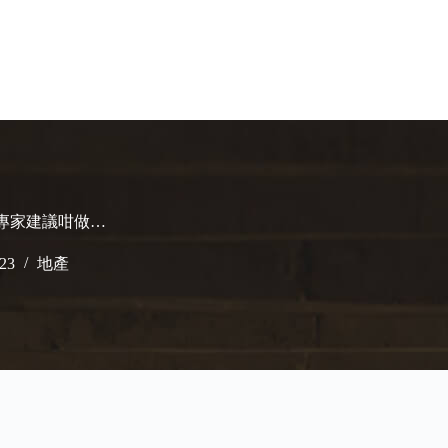
!專家建議咁做…
023
地產