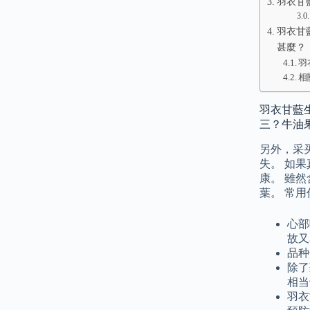
羽衣甘
羽衣甘
甚麼？
羽
相
羽衣甘藍
三？牛油
另外，采
失。 如果真
康。 雖
葉。 常用
心部
故又
品种
除了
相当
羽衣