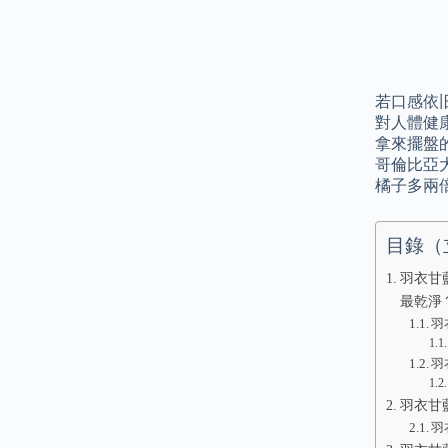
若口感依
對人體健
拿來擺盤
哥倫比亞大
橘子多兩
目錄（
羽衣甘
最乾淨
羽
羽
羽衣甘
羽