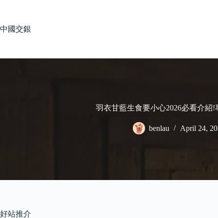
Skip
to
content
中國交銀
羽衣甘藍生食要小心2026必看介紹
benlau
April 24, 2
好站推介