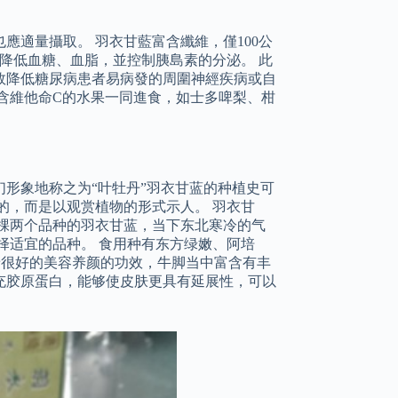
應適量攝取。 羽衣甘藍富含纖維，僅100公
者降低血糖、血脂，並控制胰島素的分泌。 此
效降低糖尿病患者易病發的周圍神經疾病或自
含維他命C的水果一同進食，如士多啤梨、柑
形象地称之为“叶牡丹”羽衣甘蓝的种植史可
的，而是以观赏植物的形式示人。 羽衣甘
棵两个品种的羽衣甘蓝，当下东北寒冷的气
择适宜的品种。 食用种有东方绿嫩、阿培
有着很好的美容养颜的功效，牛脚当中富含有丰
充胶原蛋白，能够使皮肤更具有延展性，可以