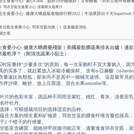
藍生食要小心: 素心Cook．藍婷10分鐘做好！甘香酥脆「羽衣甘藍伴香
羽衣甘藍生食要小心: 排毒降火蔬果汁
藍生食要小心: 健康大晒超級食物排行榜2022｜牛油果跌出十大Superf
衣甘藍生食要小心: 羽衣甘藍功效｜1. 促進腸道消化
關文章:
生食要小心: 健康大晒農藥殘留｜美國最骯髒蔬果排名出爐！邊款
果最乾淨？（附清洗蔬果小貼士）
买时应秉持“少量多次”的原则，每一次采购时不宜大量购入，因
的买多了，就赶紧放入冰箱冷藏保鲜。 含有α-亞麻酸（α-linolenic
然含量遠比魚類低，卻未尚不是其中一個補充途徑。 這是最常見
作拌沙律、略炒、放上豆蓉湯、混合水果smoothie等。
叶片的色彩丰富，因品种不同而呈紫红、桃红、青灰、淡黄至乳
名叶牡丹。
选择：可根据栽培目的选择适宜的品种。
蕴含大量的维生素和矿物质，羽衣甘蓝的膳食纤维含量也很高，每 10
于2 个橙子的纤维量。
甘藍富含碘質，能維持甲狀腺功能正常，適量進食羽衣甘藍，當