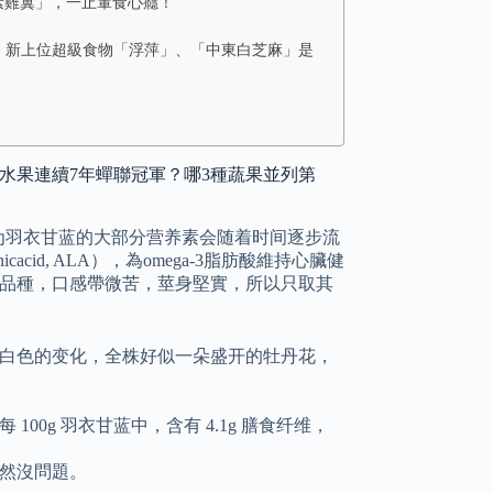
酥素雞翼」，一止葷食心癮！
ood！新上位超級食物「浮萍」、「中東白芝麻」是
水果連續7年蟬聯冠軍？哪3種蔬果並列第
为羽衣甘蓝的大部分营养素会随着时间逐步流
acid, ALA），為omega-3脂肪酸維持心臟健
的品種，口感帶微苦，莖身堅實，所以只取其
白色的变化，全株好似一朵盛开的牡丹花，
0g 羽衣甘蓝中，含有 4.1g 膳食纤维，
然沒問題。