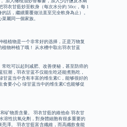
熱， 加入橄欖油炒香藜麥，加入少許鹽及水兩
把羽衣甘藍炒至軟身（每次水分約 50cc，每 1
身的話，繼續重覆做法直至完全軟身為止）。
心菜屬同一個家族。
种植植物是一个非常好的选择，正是万物复
植物种植了哦！ 从水槽中取出羽衣甘蓝
，常吃可以起到减肥、改善便秘，甚至防癌的
蓝狂潮，羽衣甘蓝不仅能生吃还能煮熟吃，
绿甘蓝当中含有丰富的维生素C，能够很好的
生食要小心 绿甘蓝当中的维生素C也能够促
和矿物质含量。 羽衣甘藍的維他命 羽衣甘
C 屬水溶性抗氧化劑，對身體細胞有很多重要的
亮澤。 羽衣甘藍富含纖維，而高纖飲食能