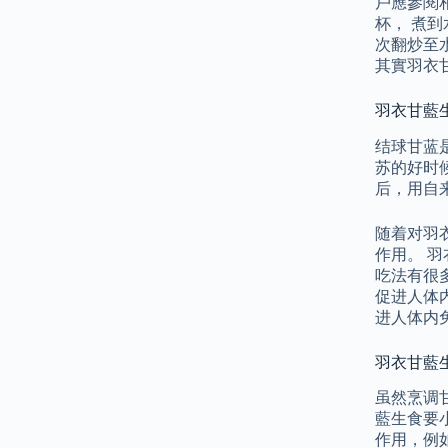
戶應參閱
杯， 煮到
次翻炒至
其實羽衣
羽衣甘藍
结球甘蓝
苏的好时
后，用自
随着对羽
作用。 
吃法有很
促进人体
进人体内
羽衣甘藍
虽然烹调
藍生食要小
作用，例