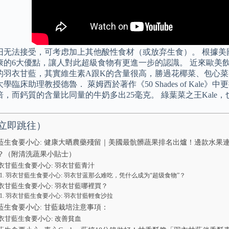
旧无法接受，可考虑加上其他酸性食材（或放弃生食）。 根據美
康的6大優點，讓人對此超級食物有更進一步的認識。 近來歐美
的羽衣甘藍，其實維生素A跟K的含量很高，勝過花椰菜、包心菜
學臨床助理教授德魯． 萊姆西於著作《50 Shades of Kal
倍，而鈣質的含量比同量的牛奶多出25毫克。 綠葉菜之王Kale
立即跳往）
藍生食要小心: 健康大晒農藥殘留｜美國最骯髒蔬果排名出爐！邊款水果
？（附清洗蔬果小貼士）
衣甘藍生食要小心: 羽衣甘藍青汁
羽衣甘藍生食要小心: 羽衣甘蓝那么难吃，凭什么成为“超级食物”？
衣甘藍生食要小心: 羽衣甘藍哪裡買？
羽衣甘藍生食要小心: 羽衣甘藍輕食沙拉
藍生食要小心: 甘藍栽培注意事項：
衣甘藍生食要小心: 改善貧血