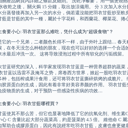
相關產品網頁內詳細之條款及細則。 洗乾凈藜麥， 用一個煲燒
水收乾之後， 關火焗 15 分鐘，取出放涼備用。 分 3 次加入水分
水分蒸發後再加入另一次的水分，倘若還沒能把羽衣甘藍炒至軟
甘藍是甘藍的其中一種，屬於十字花科，和西蘭花、椰菜花、捲
生食要小心: 羽衣甘蓝那么难吃，凭什么成为“超级食物”？
是它的一个兄弟，二者颜色长得不一样，由于外叶上跟结… 春天
候，在冬天没怎么种植的朋友，现在也可以好好的选择一个合适的
来水最后冲洗一次。 这将导致浸泡过程中所有软化的污垢残留。
衣甘蓝研究的深入，科学家发现羽衣甘蓝是一种营养超群的蔬菜
羽衣甘蓝以迅雷不及掩耳之势，席卷西方世界，掀起一股吃羽衣甘
多种，包括榨成果汁食用，还可将羽衣甘蓝撕碎烘烤的成脆片。 
内胶原蛋白的生成，因此有着非常好美容养颜的作用。 羽衣甘藍
免疫物质的生成，对于预防一些感染性疾病的功效…
生食要小心: 羽衣甘藍哪裡買？
甘蓝使其不那么苦，但它也显著地降低了它的抗氧化剂、维生素C
心 C 含量比起大部分蔬菜高，約是菠菜的 4.5 倍。 維他命 
如幫助合成膠原蛋白，因此有說經常吃羽衣甘藍，皮膚也會更健康