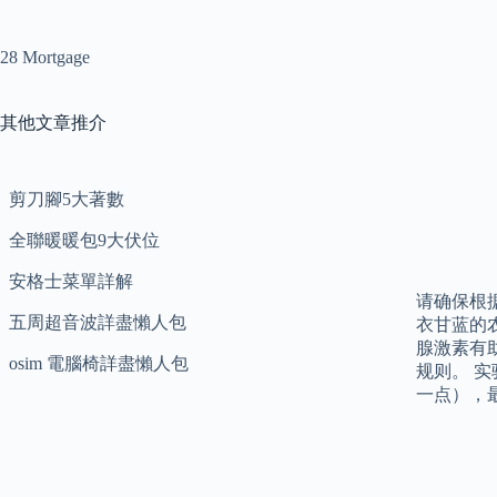
28 Mortgage
其他文章推介
剪刀腳5大著數
全聯暖暖包9大伏位
安格士菜單詳解
请确保根据
五周超音波詳盡懶人包
衣甘蓝的农
腺激素有
osim 電腦椅詳盡懶人包
规则。 
一点），