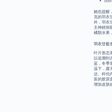
預防
她也提醒
克的羽衣
外，羽衣
主神經病
橘類水果
羽衣甘藍生
叶片形态
以追溯到
蓝，冬季
温下，露
达、科伦
富的胶原
增加皮肤