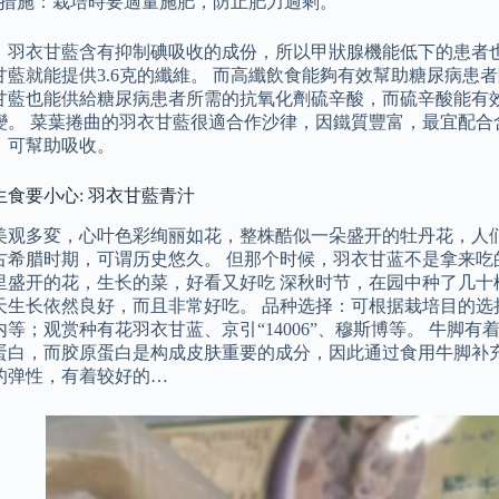
措施：栽培時要適量施肥，防止肥力過剩。
，羽衣甘藍含有抑制碘吸收的成份，所以甲狀腺機能低下的患者也
甘藍就能提供3.6克的纖維。 而高纖飲食能夠有效幫助糖尿病患
甘藍也能供給糖尿病患者所需的抗氧化劑硫辛酸，而硫辛酸能有
變。 菜葉捲曲的羽衣甘藍很適合作沙律，因鐵質豐富，最宜配合
，可幫助吸收。
食要小心: 羽衣甘藍青汁
美观多変，心叶色彩绚丽如花，整株酷似一朵盛开的牡丹花，人们
古希腊时期，可谓历史悠久。 但那个时候，羽衣甘蓝不是拿来吃
里盛开的花，生长的菜，好看又好吃 深秋时节，在园中种了几十
天生长依然良好，而且非常好吃。 品种选择：可根据栽培目的选
内等；观赏种有花羽衣甘蓝、京引“14006”、穆斯博等。 牛脚
蛋白，而胶原蛋白是构成皮肤重要的成分，因此通过食用牛脚补
的弹性，有着较好的…