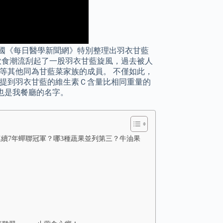
國《每日醫學新聞網》特別整理出羽衣甘藍
飲食潮流刮起了一股羽衣甘藍旋風，過去被人
等其他同為甘藍菜家族的成員。 不僅如此，
e》中更提到羽衣甘藍的維生素Ｃ含量比相同重量的
，也是我餐廳的名字。
連續7年蟬聯冠軍？哪3種蔬果並列第三？牛油果