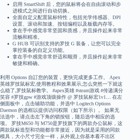
启用 SmartShift 后，您的鼠标将会在自由滚动和步
进模式之间进行自动切换。
全面自定义配置鼠标特性，包括光学传感器、DPI
设置、滚动和加速、按钮编程以及板载内存等。
拿在手中感觉非常坚固和质感，并且操作起来非常
流畅和精准。
G HUB 可识别支持的罗技 G 装备，让您可以完全
掌控装备的自定义功能。
拿在手中感觉非常舒适和顺滑，并且操作起来非常
敏捷和精确。
利用 Options 自訂您的裝置，更快完成更多工作。 Apex
英雄罗技鼠标宏,使用教程和效果展示,怎么突然一下就这
么稳了,罗技鼠标教学。 #apex英雄 #steam游戏 #传递满分
笑容 #罗技gpw #游戏顶级操作 @ 罗技鼠标宏1v1… 在左
侧面板中，点击辅助功能，并选中 Logitech Options
Daemon 的选框以提供访问权限（如下所示）。 如果无
法选中，请点击左下角的锁按钮，随后选中相应的选
项。 罗技M650 与 M750是罗技旗下的两款办公鼠标，这
两款鼠标造型和功能都非常接近，因为就是采用的同款
模具，大小尺寸完全一样，从外观上你基本看不出区