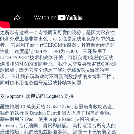
之所以有这样一个奇怪而又可爱的昵称，是因为它在性
能和外观上都非常出色，可以说是无线电竞鼠标中的王
者。 它采用了新一代HEROM传感器，具有像素级追踪
性能，速度超过400IPS，DPI为16000。 它还采用了
LIGHTSPEED技术和光学开关，可以实现1毫秒的无线
连接和50M次的按键寿命。 我个人非常喜欢罗技G304这
款鼠标，因为它完全满足了我对无线&竞技游戏的需
求。 它让我在玩游戏时不再受到数据线的束缚和干扰，
同时也不用担心信号延迟或掉帧等问题。
罗技options: 欢迎访问 Logitech 支持
羅技捐贈 10 萬美元給 GlobalGiving 新冠病毒救助基金。
我們的執行長 Bracken Darrell 個人捐贈了相等的金額。
藉由適用於 iPad，使用 Apple Pencil 技術的羅技
Crayon，進行繪圖、書寫和註記。 為打造適合所有人的
最佳體驗，我們鼓勵並歡迎參與。 請按一下已安裝之應