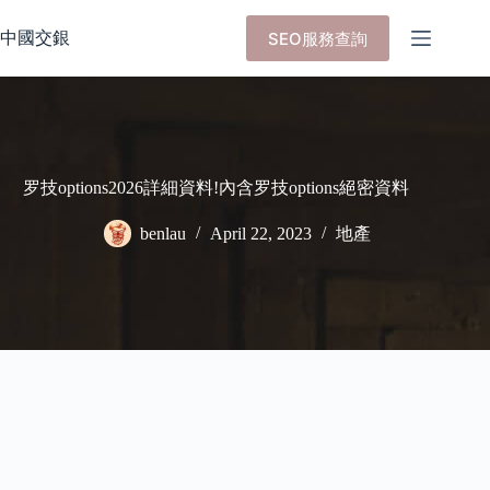
Skip
to
中國交銀
SEO服務查詢
content
罗技options2026詳細資料!內含罗技options絕密資料
benlau
April 22, 2023
地產