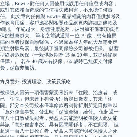
立場，Bowtie 對任何人因使用或誤用任何信息或內容，
或對其依賴而造成的任何損失或損害，不承擔任何責
任。 此文章內任何與 Bowtie 產品相關的內容僅供參考及
作教育用途，客戶應參閱相關產品網頁內詳細之條款及
細則。 年紀越大，身體健康越差，被附加不保事項或拒
保的機會越大。 筆者之前試過幫一位 79 歲，患有糖尿
病的長者投保自願醫保，不過因為客人年紀大及需要定
期注射胰島素，最後試了幾間保險公司都被拒保。 儲蓄
型終身危疾保（一般供款期為 15 至 20 年，並提供終身
保障）。 若在 40 歲左右投保，66 歲時已無須支付保
費，保留亦無妨。
終身意外: 投資理念、政策及策略
被保險人因第一項傷害蒙受骨折未「住院」治療者，或
已「住院」但未達下列骨折別所定日數表，其未「住
院」部分本公司按本保單條款所列骨折別所定日數乘以
「意外傷害事故」發生時「保險金額」給付。 但超過一
百八十日致成失能者，受益人若能證明被保險人此失能
與該「意外傷害事故」具有因果關係者，不在此限。 但
超過一百八十日死亡者，受益人若能證明被保險人之死