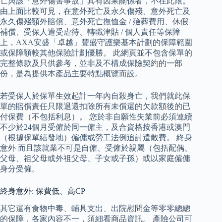
亡與該「意外傷害事故」具有因果關係者，不在此限。
由上面比較可見，在意外死亡及永久傷殘、意外死亡及
永久傷殘額外賠償、意外死亡撫恤金 / 殮葬費用、休假
補償、受保人遭受虐待、轉職津貼 / 個人責任等保障
上，AXA安盛「卓越」豐盛守護樂基本計劃的保障範圍
或保障額較其他保險計劃優勝。 此網頁並不包含保單的
完整條款及只供參考，並非及不構成保險契約的一部
份，是為提供本產品主要特點概覽而設。
若受保人於保單生效起計一年內自殺身亡，我們就此保
單的賠償責任只限退還扣除所有未償還的欠款額後的已
付保費（不包括利息）。 您於非自願性失業前必須連續
不少於24個月受僱於同一僱主，及合資格按香港或澳門
（根據保單繕發地）僱傭或勞工法例追討遣散費。 終身
意外 而且該就業不可是自僱、受僱於親屬（包括配偶、
父母、祖父母或外祖父母、子女或子孫）或以家庭僱傭
身分受僱。
終身意外: 保費低、高CP
其它還有食物中毒、輔具支出、出院慰問金等零零總總
的保障，各家內容不一，須細看商品資訊。 產險公司可