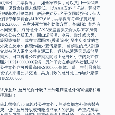
司推出「共享保障」，如全家投保，可以共用一個保障
額，保費會較個人保障低。 以AXA安盛「卓越」豐盛守
護樂基本計劃為例，假設夫婦及2名子女同時投保，個人
保障每年保費合共HK$3,816，共享保障每年保費只須
HK$2,600。 在意外死亡額外賠償方面，各保險計劃均有
不同安排。 終身意外 AXA安盛會就受保人以乘客身份
乘搭公共交通工具、因山泥傾瀉、水災、爆炸或火災、
爆竊或搶劫、或在大灣區內 (香港除外) 發生所引致的意
外死亡及永久傷殘作額外雙倍賠償。 蘇黎世的成人計劃
會就被保人乘坐公共交通工具、遇劫或遭遇天災或於星
期六、日或香港公眾假期期間遇上意外所引致的死亡作
額外HK$1,000,000賠償；另外子女在參加學校活動期間
發生意外亦可獲最高HK$100,000保障。 藍十字則只會就
被保人乘搭公共交通工具所引致的意外死亡作額外賠償
HK$500,000。
終身意外: 意外險保什麼？三分鐘搞懂意外傷害理賠和選
擇重點！
倘若很擔心75 歲以後發生意外，無法負擔意外傷害醫療
費，也怕意外身故或殘廢造成家人的負擔，希望終身享