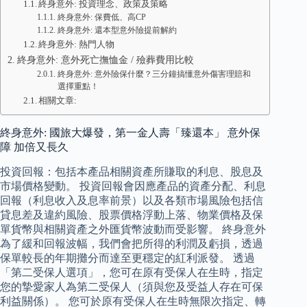
終身意外: 投資理念、政策及策略
終身意外: 保費低、高CP
終身意外: 還本型意外險提前解約
終身意外: 熱門人物
終身意外: 意外死亡撫恤金 / 殮葬費用比較
終身意外: 意外險保什麼？三分鐘搞懂意外傷害理賠和
選擇重點！
相關文章:
終身意外: 國旅大爆發，第一金人壽「臻還本」 意外保
障 加倍又長久
投資回報：包括本產品相關資產所賺取的利息、股息及
市場價格變動。 投資回報會因應產品的資產分配、利息
回報（利息收入及息率前景）以及各類市場風險包括信
貸息差及違約風險、股票價格浮動上落、物業價格及保
單貨幣與相關資產之外匯貨幣波動而受影響。 終身意外
為了緩和回報波幅，我們會把所得的利潤及虧損，透過
保單較長的年期攤分而達至更穩定的紅利派發。 透過
「第二受保人選項」，您可在原有受保人在生時，指定
您的摯愛家人為第二受保人（須與您及受益人存在可保
利益關係）。 您可於原有受保人在生時無限次指定、轉