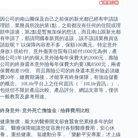
因公司的南山團保及自己之前保的新光都已經有申請該
理賠，業務員所說的第1點，之前都沒有任何的住院或理
賠申請過，第2點是暫無加保的想法，而且南山跟新光都
有申請了，那請問國泰新買的這該，該不該請業務員送
請款呢？ 以保障內容差不多，保額100萬元、特定意外
身故3 倍給付、意外傷害住院每日給付1000元為例，產
險公司1年1約的個人意外險每年保費大約2000元，壽險
公司的終身還本意外險每年保費大約要3萬8500元，兩者
保費相差19倍。 而且壽險公司的終身還本意外險必須繳
費20年，繳費期滿後，才能享有終身保障，有強迫儲蓄
的概念。 10Life平台上之任何資訊（「10Life資訊」），
包括但不限於產品比較、產品評分、網誌文章等，僅供
一般教育及參考用途。
終身意外: 意外死亡撫恤金 / 殮葬費用比較
健康無價，龐大的醫療開支卻會蠶食您累積多年的財
富。 醫療保障能讓您從容應付各類醫療費用，安心休
養， 重拾健康。 翁建勳分享，「樂齡平安專案」才上線