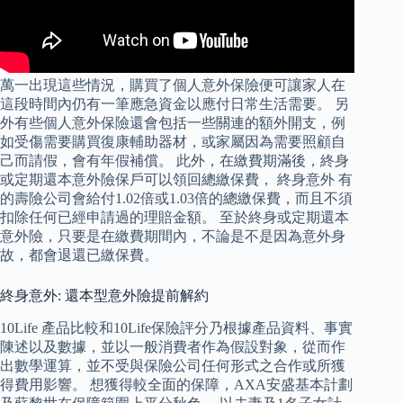
萬一出現這些情況，購買了個人意外保險便可讓家人在
這段時間內仍有一筆應急資金以應付日常生活需要。 另
外有些個人意外保險還會包括一些關連的額外開支，例
如受傷需要購買復康輔助器材，或家屬因為需要照顧自
己而請假，會有年假補償。 此外，在繳費期滿後，終身
或定期還本意外險保戶可以領回總繳保費， 終身意外 有
的壽險公司會給付1.02倍或1.03倍的總繳保費，而且不須
扣除任何已經申請過的理賠金額。 至於終身或定期還本
意外險，只要是在繳費期間內，不論是不是因為意外身
故，都會退還已繳保費。
終身意外: 還本型意外險提前解約
10Life 產品比較和10Life保險評分乃根據產品資料、事實
陳述以及數據，並以一般消費者作為假設對象，從而作
出數學運算，並不受與保險公司任何形式之合作或所獲
得費用影響。 想獲得較全面的保障，AXA安盛基本計劃