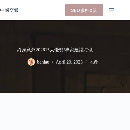
Skip
to
中國交銀
SEO服務查詢
content
終身意外202615大優勢!專家建議咁做…
benlau
April 20, 2023
地產