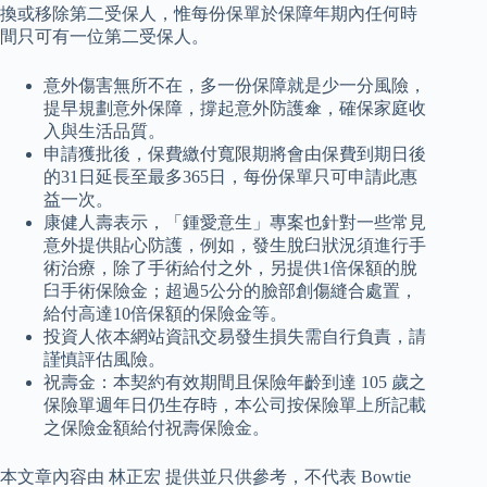
換或移除第二受保人，惟每份保單於保障年期內任何時
間只可有一位第二受保人。
意外傷害無所不在，多一份保障就是少一分風險，
提早規劃意外保障，撐起意外防護傘，確保家庭收
入與生活品質。
申請獲批後，保費繳付寬限期將會由保費到期日後
的31日延長至最多365日，每份保單只可申請此惠
益一次。
康健人壽表示，「鍾愛意生」專案也針對一些常見
意外提供貼心防護，例如，發生脫臼狀況須進行手
術治療，除了手術給付之外，另提供1倍保額的脫
臼手術保險金；超過5公分的臉部創傷縫合處置，
給付高達10倍保額的保險金等。
投資人依本網站資訊交易發生損失需自行負責，請
謹慎評估風險。
祝壽金：本契約有效期間且保險年齡到達 105 歲之
保險單週年日仍生存時，本公司按保險單上所記載
之保險金額給付祝壽保險金。
本文章內容由 林正宏 提供並只供參考，不代表 Bowtie