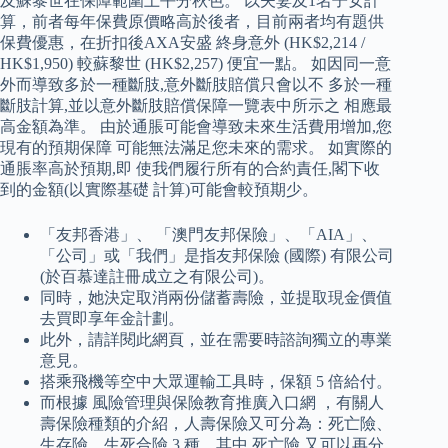
及蘇黎世在保障範圍上平分秋色。 以夫妻及1名子女計
算，前者每年保費原價略高於後者，目前兩者均有題供
保費優惠，在折扣後AXA安盛 終身意外 (HK$2,214 /
HK$1,950) 較蘇黎世 (HK$2,257) 便宜一點。 如因同一意
外而導致多於一種斷肢,意外斷肢賠償只會以不 多於一種
斷肢計算,並以意外斷肢賠償保障一覽表中所示之 相應最
高金額為準。 由於通脹可能會導致未來生活費用增加,您
現有的預期保障 可能無法滿足您未來的需求。 如實際的
通脹率高於預期,即 使我們履行所有的合約責任,閣下收
到的金額(以實際基礎 計算)可能會較預期少。
「友邦香港」、 「澳門友邦保險」、「AIA」、
「公司」或「我們」是指友邦保險 (國際) 有限公司
(於百慕達註冊成立之有限公司)。
同時，她決定取消兩份儲蓄壽險，並提取現金價值
去買即享年金計劃。
此外，請詳閱此網頁，並在需要時諮詢獨立的專業
意見。
搭乘飛機等空中大眾運輸工具時，保額 5 倍給付。
而根據 風險管理與保險教育推廣入口網 ，有關人
壽保險種類的介紹，人壽保險又可分為：死亡險、
生存險、生死合險 3 種，其中 死亡險 又可以再分