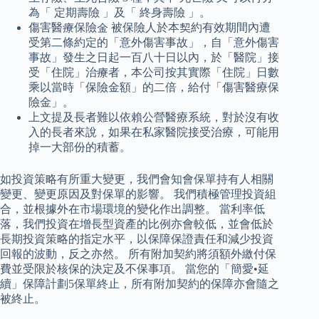
為「 定期壽險 」及「 終身壽險 」。
傷害醫療保險金 被保險人於本契約有效期間內遭
受第二條約定的「意外傷害事故」，自「意外傷害
事故」發生之日起一百八十日以內，於「醫院」接
受「住院」治療者，本公司按其實際「住院」日數
乘以當時「保險金額」的二倍，給付「傷害醫療保
險金」。
上文提及長者難以依賴公營醫療系統，對於沒有收
入的長者來說，如果在私家醫院接受治療，可能用
掉一大部份的積蓄。
如投資策略有所重大變更，我們會知會保單持有人相關
變更、變更原因及對保單的影響。 我們積極管理投資組
合，並根據外在市場環境的變化作出調整。 當利率低
落，我們投資在增長型資產的比例亦會較低，並會低於
長期投資策略的指定水平，以保障保證責任和減少投資
回報的波動，反之亦然。 所有附加契約將須額外繳付保
費並受限於核保的決定及不保事項。 當您的「簡愛•延
續」保障計劃5保單終止，所有附加契約的保障亦會隨之
被終止。