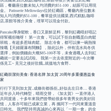
供法國菜,西式糕點,咖啡店,茶館等推介美食位於紅磡
區，餐廳座位數未知人均消費約$51-100，結賬可以用現
金。 Patisserie Mellowdays位於紅磡區，餐廳內座位數未
知人均消費約$51-100，餐單提供法國菜,西式糕點,咖啡
店,茶館等推介美食，埋單可以現金付款。
Pancake厚身鬆軟，香口又新鮮足料，黎到紅磡唔好唔記
得幫襯佢哋呀！ 第一次食，可以試下佢自創嘅蛋白肉鬆
班戟，有超多惹味肉鬆。 除左冷食，都可以揀一碗熱辣
辣嘅【天婦羅瀑布闊麵】，除此以外，仲有流水烏冬供
選擇，例如價錢由大概$85-100不等，未食過嘅人去到紅
磡就一定要去試試啦。 我第一次去依度附近的~今次嚟
係見工~ 見完之後好肚餓,,就搵地方食野..
紅磡崇潔街美食: 香港名牌 加太賀 20周年多重優惠益食
家
行行下見到加太賀..成條街都係佢,,好似去左日本… 香港
近年步入時代轉型，晴雨交替，《加太賀》一直伴港人
共同渡過，十多年來我們曾帶給很多年青男女的美好回
憶，人客亦可能已成家立業，再 攜同下一代同來重溫昔
日時光。 我們堅持用真誠的心來再以「一期一會」的全