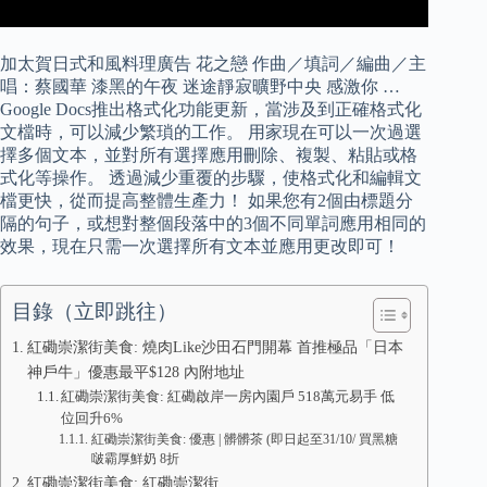
加太賀日式和風料理廣告 花之戀 作曲／填詞／編曲／主
唱：蔡國華 漆黑的午夜 迷途靜寂曠野中央 感激你 …
Google Docs推出格式化功能更新，當涉及到正確格式化
文檔時，可以減少繁瑣的工作。 用家現在可以一次過選
擇多個文本，並對所有選擇應用刪除、複製、粘貼或格
式化等操作。 透過減少重覆的步驟，使格式化和編輯文
檔更快，從而提高整體生產力！ 如果您有2個由標題分
隔的句子，或想對整個段落中的3個不同單詞應用相同的
效果，現在只需一次選擇所有文本並應用更改即可！
目錄（立即跳往）
紅磡崇潔街美食: 燒肉Like沙田石門開幕 首推極品「日本
神戶牛」優惠最平$128 內附地址
紅磡崇潔街美食: 紅磡啟岸一房內園戶 518萬元易手 低
位回升6%
紅磡崇潔街美食: 優惠 | 髒髒茶 (即日起至31/10/ 買黑糖
啵霸厚鮮奶 8折
紅磡崇潔街美食: 紅磡崇潔街