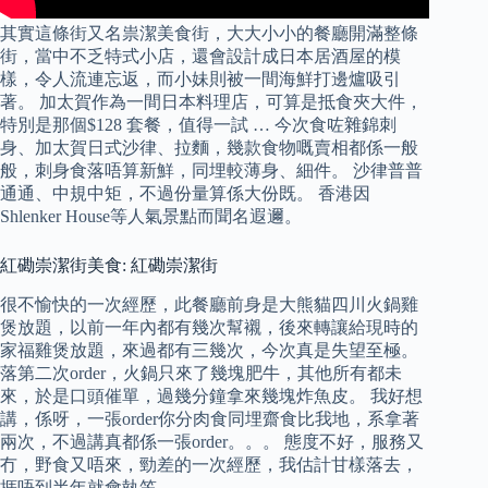
其實這條街又名祟潔美食街，大大小小的餐廳開滿整條
街，當中不乏特式小店，還會設計成日本居酒屋的模
樣，令人流連忘返，而小妹則被一間海鮮打邊爐吸引
著。 加太賀作為一間日本料理店，可算是抵食夾大件，
特別是那個$128 套餐，值得一試 … 今次食咗雜錦刺
身、加太賀日式沙律、拉麵，幾款食物嘅賣相都係一般
般，刺身食落唔算新鮮，同埋較薄身、細件。 沙律普普
通通、中規中矩，不過份量算係大份既。 香港因
Shlenker House等人氣景點而聞名遐邇。
紅磡崇潔街美食: 紅磡崇潔街
很不愉快的一次經歷，此餐廳前身是大熊貓四川火鍋雞
煲放題，以前一年內都有幾次幫襯，後來轉讓給現時的
家福雞煲放題，來過都有三幾次，今次真是失望至極。
落第二次order，火鍋只來了幾塊肥牛，其他所有都未
來，於是口頭催單，過幾分鐘拿來幾塊炸魚皮。 我好想
講，係呀，一張order你分肉食同埋齋食比我地，系拿著
兩次，不過講真都係一張order。。。 態度不好，服務又
冇，野食又唔來，勁差的一次經歷，我估計甘樣落去，
捱唔到半年就會執笠。