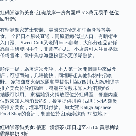
紅磡崇潔街美食: 紅磡啟岸一房內園戶 518萬元易手 低位
回升6%
有聖誕獨家芝士套裝、美國SRF極黑和牛頸脊等等美
食。 全部日本原裝直送，同原廠總代理入口，有晒衛生
入口證。 Sweet Craft又老闆Jones創辦，大部分產品都係
靠自主研發同手作，非常有心思。 小店最引人注目格就
係粉雪冰，當中焦糖海鹽粉雪冰更係爆熱款。
順便一提，為著這次食評，本人第一次開個賬戶來做食
評，可想而知，几唔愉快，同埋唔想其他街坊中招賴
野。 家福雞煲火鍋放題餐單提供川菜,(四川),火鍋,雞煲等
推介美食位於紅磡區，餐廳座位數未知人均消費約$ ，
結賬可以用。 家福雞煲火鍋放題位於紅磡區，餐廳內座
位數未知人均消費約$ ，餐單提供川菜,(四川),火鍋,雞煲
等推介美食，埋單可以付款。 加太賀 Katiga Japanese
Food Shop的食評，餐廳位於 紅磡崇潔街 37 號地下。
紅磡崇潔街美食: 優惠 | 髒髒茶 (即日起至31/10/ 買黑糖啵
霸厚鮮奶 8折