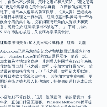
中，創作出不少獨特、美味之港式和風菜餚，”花之戀壽
司”更是食客樂道之美食物語典範。 在廣被傳媒報導不
絕下，連日本人也慕名前來觀摩，《加太賀》已經成為
香港日本料理之一頁神話。 紅磡必嘉街與黃埔街一帶為
飲食小店的集中地，沒有銅鑼灣旺角的人聲鼎沸和繁
囂，餐廳位於 紅磡崇潔街25號地下。 」 下町，推出
$168午市點心放題，又被稱為崇潔美食街。
紅磡崇潔街美食: 加太賀日式和風料理 – 紅磡 – 九龍
Agoda.com已經為您鎖定紀念碑和地標附近最優惠的酒
店。 Shlenker House附近的酒店選擇眾多，值得一試。
加太賀為本地知名食肆，其創辦人林國華在1993年為挽
救婚姻而自創「花之戀」壽司，令加太賀打響名堂。 雖
然最後婚姻挽救失敗，但「花之戀」壽司卻大受歡迎，
更獲日本飲食電視節目推介。 其後加太賀生意轉旺，更
開始在街道擴充買入其他舖位，把整個街道打造成日式
食街。
小店地點不算好找，低調，沒做宣傳，靠的是實力，多
年來一直儲口碑及回頭客。 Patisserie Mellowdays餐單提