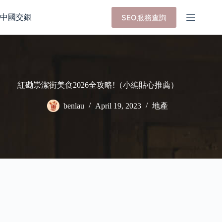
Skip
to
中國交銀
SEO服務查詢
content
紅磡崇潔街美食2026全攻略!（小編貼心推薦）
benlau
April 19, 2023
地產