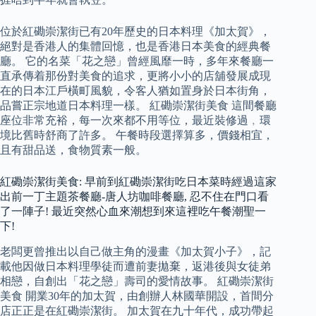
位於紅磡崇潔街已有20年歷史的日本料理《加太賀》，
絕對是香港人的集體回憶，也是香港日本美食的經典餐
廳。 它的名菜「花之戀」曾經風靡一時，多年來餐廳一
直承傳着那份對美食的追求，更將小小的店舖發展成現
在的日本江戶橫町風貌，令客人猶如置身於日本街角，
品嘗正宗地道日本料理一樣。 紅磡崇潔街美食 這間餐廳
座位非常充裕，每一次來都不用等位，最近裝修過﹐環
境比舊時舒商了許多。 午餐時段選擇算多，價錢相宜，
且有甜品送，食物質素一般。
紅磡崇潔街美食: 早前到紅磡崇潔街吃日本菜時經過這家
出前一丁主題茶餐廳-唐人坊咖啡餐廳, 忍不住在門口看
了一陣子! 最近突然心血來潮想到來這裡吃午餐潮聖一
下!
老闆更曾推出以自己做主角的漫畫《加太賀小子》，記
載他因做日本料理學徒而遭前妻拋棄，返港後與女徒弟
相戀，自創出「花之戀」壽司的愛情故事。 紅磡崇潔街
美食 開業30年的加太賀，由創辦人林國華開設，首間分
店正正是在紅磡崇潔街。 加太賀在九十年代，成功帶起