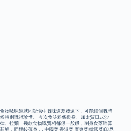
食物嘅味道就同記憶中嘅味道差幾遠下，可能細個嘅時
候特別識得珍惜。 今次食咗雜錦刺身、加太賀日式沙
律、拉麵，幾款食物嘅賣相都係一般般，刺身食落唔算
新鮮，同埋較薄身 … 中國菜|香港菜|廣東菜|韓國菜|印尼