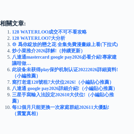
相關文章:
128 WATERLOO成交不可不看攻略
128 WATERLOO7大分析
🍲 爲你綻放的戀之花 全集免費漫畫線上看(下拉式)
炒小菜推介2026詳解!（持續更新）
八達通mastercard google pay2026必看介紹!專家建
議咁做…
此设备未获得play保护机制认证20222026詳細資料!
（小編推薦）
窩打老道128號租7大伏位2026!（小編貼心推薦）
八達通 google pay2026詳細介紹!（小編貼心推薦）
三星手寫輸入法設定202610大伏位!（小編貼心推
薦）
每12個月只能更換一次家庭群組202611大優點!
（震驚真相）