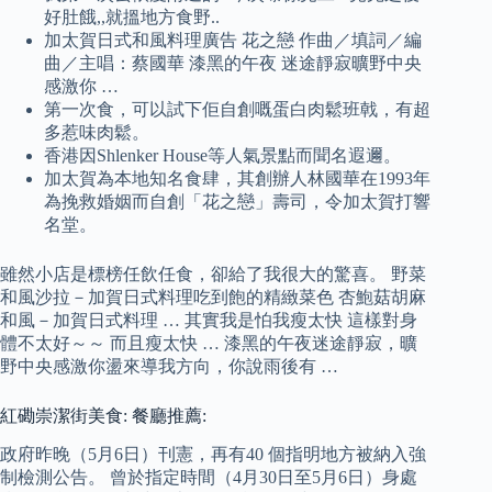
好肚餓,,就搵地方食野..
加太賀日式和風料理廣告 花之戀 作曲／填詞／編
曲／主唱：蔡國華 漆黑的午夜 迷途靜寂曠野中央
感激你 …
第一次食，可以試下佢自創嘅蛋白肉鬆班戟，有超
多惹味肉鬆。
香港因Shlenker House等人氣景點而聞名遐邇。
加太賀為本地知名食肆，其創辦人林國華在1993年
為挽救婚姻而自創「花之戀」壽司，令加太賀打響
名堂。
雖然小店是標榜任飲任食，卻給了我很大的驚喜。 野菜
和風沙拉－加賀日式料理吃到飽的精緻菜色 杏鮑菇胡麻
和風－加賀日式料理 … 其實我是怕我瘦太快 這樣對身
體不太好～～ 而且瘦太快 … 漆黑的午夜迷途靜寂，曠
野中央感激你盪來導我方向，你說雨後有 …
紅磡崇潔街美食: 餐廳推薦:
政府昨晚（5月6日）刊憲，再有40 個指明地方被納入強
制檢測公告。 曾於指定時間（4月30日至5月6日）身處