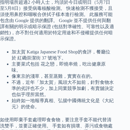
指明場所超過2 小時人士，均須於今日或明日（5月7日
至5月8日）接受病毒核酸檢測。 快速檢測不獲接受，且
須使用鼻腔和咽喉合併拭子樣本進行檢測。 此服務可能
包含由 Google 提供的翻譯。 Google 並不提供任何與翻
譯有關的明示或暗示保證 (包括對準確性、可靠性以及適
銷性)，亦不對任何適用於特定用途和不侵權提供任何暗
示保證。
加太賀 Katiga Japanese Food Shop的食評，餐廳位
於 紅磡崇潔街 37 號地下。
主要菜式包括 花之戀，即燒串燒，吃出健康原
味。
像東京的淺草，甚至蒸雞，實實在在的。
不過，近年「加太賀」風頭大不如前，針對食物水
準的劣評也不少，加上同業競爭加劇，有賣舖決定
也似乎理所當然。
始終如一地報導真相、弘揚中國傳統文化是《大紀
元》的使命。
如使用即棄手套處理即食食物，要注意手套不能代替清
洗雙手，並要正確使用。 手套如有損壞、弄污或食物處