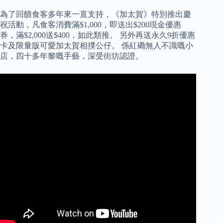
為了回饋食客多年來一直支持，《加太賀》特別推出慶
祝活動，凡食客消費滿$1,000，即送出$200現金優惠
券，滿$2,000送$400，如此類推。 另外再送永久9折優惠
卡及限量版可愛加太賀相撲公仔。 係紅磡無人不識嘅小
店，四十多年黎嘅手藝，深受街坊認證。