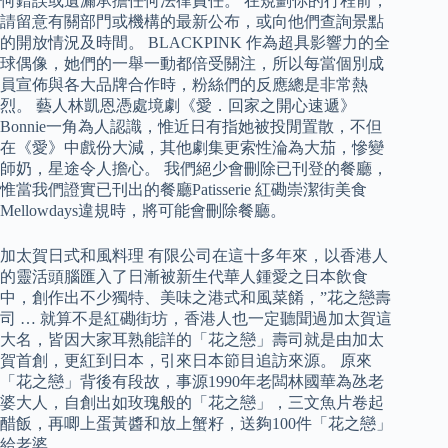
何錯誤或遺漏承擔任何法律責任。 在規劃你的行程前，
請留意有關部門或機構的最新公布，或向他們查詢景點
的開放情況及時間。 BLACKPINK 作為超具影響力的全
球偶像，她們的一舉一動都倍受關注，所以每當個別成
員宣佈與各大品牌合作時，粉絲們的反應總是非常熱
烈。 藝人林凱恩憑處境劇《愛．回家之開心速遞》
Bonnie一角為人認識，惟近日有指她被投閒置散，不但
在《愛》中戲份大減，其他劇集更索性淪為大茄，慘變
師奶，星途令人擔心。 我們絕少會刪除已刊登的餐廳，
惟當我們證實已刊出的餐廳Patisserie 紅磡崇潔街美食
Mellowdays違規時，將可能會刪除餐廳。
加太賀日式和風料理 有限公司在這十多年來，以香港人
的靈活頭腦匯入了日漸被新生代華人鍾愛之日本飲食
中，創作出不少獨特、美味之港式和風菜餚，”花之戀壽
司 … 就算不是紅磡街坊，香港人也一定聽聞過加太賀這
大名，皆因大家耳熟能詳的「花之戀」壽司就是由加太
賀首創，更紅到日本，引來日本節目追訪來源。 原來
「花之戀」背後有段故，事源1990年老闆林國華為氹老
婆大人，自創出如玫瑰般的「花之戀」，三文魚片卷起
醋飯，再唧上蛋黃醬和放上蟹籽，送夠100件「花之戀」
給老婆。