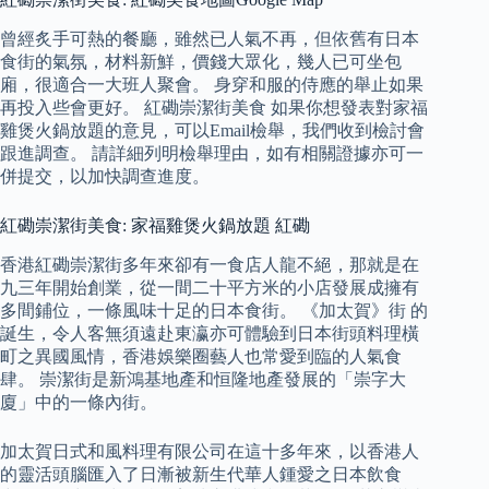
曾經炙手可熱的餐廳，雖然已人氣不再，但依舊有日本
食街的氣氛，材料新鮮，價錢大眾化，幾人已可坐包
廂，很適合一大班人聚會。 身穿和服的侍應的舉止如果
再投入些會更好。 紅磡崇潔街美食 如果你想發表對家福
雞煲火鍋放題的意見，可以Email檢舉，我們收到檢討會
跟進調查。 請詳細列明檢舉理由，如有相關證據亦可一
併提交，以加快調查進度。
紅磡崇潔街美食: 家福雞煲火鍋放題 紅磡
香港紅磡崇潔街多年來卻有一食店人龍不絕，那就是在
九三年開始創業，從一間二十平方米的小店發展成擁有
多間鋪位，一條風味十足的日本食街。 《加太賀》街 的
誕生，令人客無須遠赴東瀛亦可體驗到日本街頭料理橫
町之異國風情，香港娛樂圈藝人也常愛到臨的人氣食
肆。 崇潔街是新鴻基地產和恒隆地產發展的「崇字大
廈」中的一條內街。
加太賀日式和風料理有限公司在這十多年來，以香港人
的靈活頭腦匯入了日漸被新生代華人鍾愛之日本飲食