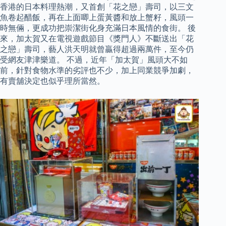
香港的日本料理熱潮，又首創「花之戀」壽司，以三文
魚卷起醋飯，再在上面唧上蛋黃醬和放上蟹籽，風頭一
時無倆，更成功把崇潔街化身充滿日本風情的食街。 後
來，加太賀又在電視遊戲節目《獎門人》不斷送出「花
之戀」壽司，藝人洪天明就曾贏得超過兩萬件，至今仍
受網友津津樂道。 不過，近年「加太賀」風頭大不如
前，針對食物水準的劣評也不少，加上同業競爭加劇，
有賣舖決定也似乎理所當然。