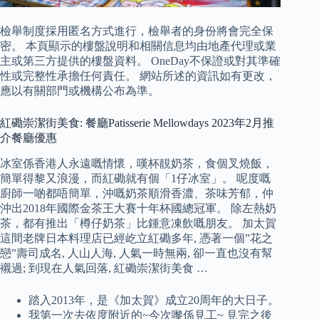
檢舉制度採用匿名方式進行，檢舉者的身份將會完全保
密。 本頁顯示的樓盤說明和相關信息均由地產代理或業
主或第三方提供的樓盤資料。 OneDay不保證或對其準確
性或完整性承擔任何責任。 網站所述的資訊如有更改，
應以有關部門或機構公布為準。
紅磡崇潔街美食: 餐廳Patisserie Mellowdays 2023年2月推
介餐廳優惠
冰室係香港人永遠嘅情懷，嘆杯靚奶茶，食個叉燒飯，
簡單得黎又浪漫，而紅磡就有個「1仔冰室」。 呢度嘅
廚師一啲都唔簡單，沖嘅奶茶順滑香濃、茶味芳郁，仲
沖出2018年國際金茶王大賽十年杯國總冠軍。 除左熱奶
茶，都有推出「樽仔奶茶」比鍾意凍飲嘅朋友。 加太賀
這間老牌日本料理店已經屹立紅磡多年, 憑著一個”花之
戀”壽司成名, 人山人海, 人氣一時無兩, 卻一直也沒有幫
襯過; 到現在人氣回落, 紅磡崇潔街美食 …
踏入2013年，是《加太賀》成立20周年的大日子。
我第一次去依度附近的~今次嚟係見工~ 見完之後