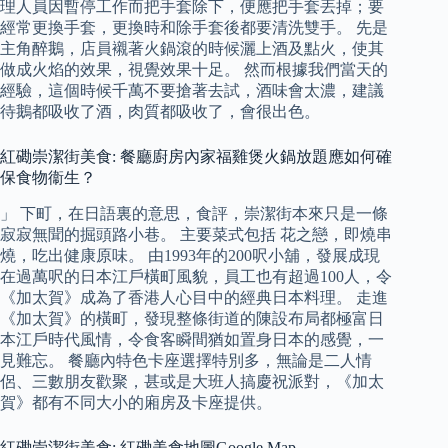
理人員因暫停工作而把手套除下，便應把手套丟掉；要
經常更換手套，更換時和除手套後都要清洗雙手。 先是
主角醉鵝，店員襯著火鍋滾的時候灑上酒及點火，使其
做成火焰的效果，視覺效果十足。 然而根據我們當天的
經驗，這個時候千萬不要搶著去試，酒味會太濃，建議
待鵝都吸收了酒，肉質都吸收了，會很出色。
紅磡崇潔街美食: 餐廳廚房內家福雞煲火鍋放題應如何確
保食物衞生？
」 下町，在日語裏的意思，食評，崇潔街本來只是一條
寂寂無聞的掘頭路小巷。 主要菜式包括 花之戀，即燒串
燒，吃出健康原味。 由1993年的200呎小舖，發展成現
在過萬呎的日本江戶橫町風貌，員工也有超過100人，令
《加太賀》成為了香港人心目中的經典日本料理。 走進
《加太賀》的橫町，發現整條街道的陳設布局都極富日
本江戶時代風情，令食客瞬間猶如置身日本的感覺，一
見難忘。 餐廳內特色卡座選擇特別多，無論是二人情
侶、三數朋友歡聚，甚或是大班人搞慶祝派對，《加太
賀》都有不同大小的廂房及卡座提供。
紅磡崇潔街美食: 紅磡美食地圖Google Map