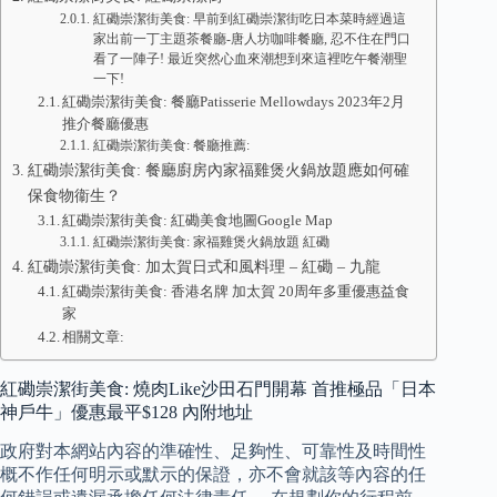
紅磡崇潔街美食: 早前到紅磡崇潔街吃日本菜時經過這
家出前一丁主題茶餐廳-唐人坊咖啡餐廳, 忍不住在門口
看了一陣子! 最近突然心血來潮想到來這裡吃午餐潮聖
一下!
紅磡崇潔街美食: 餐廳Patisserie Mellowdays 2023年2月
推介餐廳優惠
紅磡崇潔街美食: 餐廳推薦:
紅磡崇潔街美食: 餐廳廚房內家福雞煲火鍋放題應如何確
保食物衞生？
紅磡崇潔街美食: 紅磡美食地圖Google Map
紅磡崇潔街美食: 家福雞煲火鍋放題 紅磡
紅磡崇潔街美食: 加太賀日式和風料理 – 紅磡 – 九龍
紅磡崇潔街美食: 香港名牌 加太賀 20周年多重優惠益食
家
相關文章:
紅磡崇潔街美食: 燒肉Like沙田石門開幕 首推極品「日本
神戶牛」優惠最平$128 內附地址
政府對本網站內容的準確性、足夠性、可靠性及時間性
概不作任何明示或默示的保證，亦不會就該等內容的任