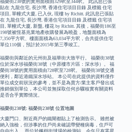
福榮街238號的實用面積由329呎至344呎。 此訊息已張
貼在 九龍住宅, 長沙灣, 香港住宅項目目錄 及標籤 住宅
項目, 單幢式大廈, 已入伙, 現樓 by Richitt. 此訊息已張貼
在 九龍住宅, 長沙灣, 香港住宅項目目錄 及標籤 住宅項
目, 單幢式大廈, 新盤, 樓花 by Richitt. 其後，福榮街186至
198號被恆基兆業地產收購發展為曉盈，地盤面積為
7,350平方呎、樓面面積為63,034平方呎，合共提供住宅
單位110個，預計於2015年第三季竣工。
福榮街與鄰近的元州街及福華街大致平行。 福榮街38號
位於深水埗福榮街38號（中原樓市片區：深水埗）。 福
榮街38號的實用面積由728呎至728呎。 福榮街38號交通
便利，鄰近港鐵深水埗站。 本公司在此提供的資料僅作
單位成交前狀況的參考，並不是為賣方/業主客戶發出或
推銷個別單位，本公司並無採取任何步驟核實有關資料
是否合乎實際情況。
福榮街238號: 福榮街238號 位置地圖
大廈門口、附近商戶的鐵閘都貼上了檢測告示。 雖然被
納入強檢，但涉事的住戶尚未確認帶變種病毒，住戶可
自由出入。 而位於楓樹街球場的檢測站，今午只有零星