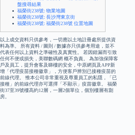
盤搜尋結果
福榮街238號: 物業地圖
福榮街238號: 長沙灣東京街
福榮街238號: 福榮街238號 位置地圖
以上成交資料只供參考，一切應以土地註冊處所提供資
料為準。 所有資料 / 圖則 / 數據亦只供參考用途，並不
代表任何以上資料之準確性及真實性。 若因錯漏而引致
任何不便或損失，美聯數碼網 概不負責。 為加強保障客
戶及員工，提升會客及睇樓的安全，中原網頁及APP新
增「代理疫苗接種徽章」，方便客戶辨別已接種疫苗的
前線代理。 惟本公司非常重視及尊重員工的私隱，「已
接種」的前線代理亦可選擇「不顯示」疫苗徽章。 福榮
街37至39號樓高約12層，一層2個單位，個別樓層有劏
房。