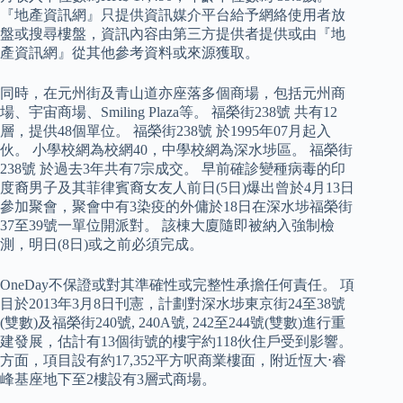
『地產資訊網』只提供資訊媒介平台給予網絡使用者放
盤或搜尋樓盤，資訊內容由第三方提供者提供或由『地
產資訊網』從其他參考資料或來源獲取。
同時，在元州街及青山道亦座落多個商場，包括元州商
場、宇宙商場、Smiling Plaza等。 福榮街238號 共有12
層，提供48個單位。 福榮街238號 於1995年07月起入
伙。 小學校網為校網40，中學校網為深水埗區。 福榮街
238號 於過去3年共有7宗成交。 早前確診變種病毒的印
度裔男子及其菲律賓裔女友人前日(5日)爆出曾於4月13日
參加聚會，聚會中有3染疫的外傭於18日在深水埗福榮街
37至39號一單位開派對。 該棟大廈隨即被納入強制檢
測，明日(8日)或之前必須完成。
OneDay不保證或對其準確性或完整性承擔任何責任。 項
目於2013年3月8日刊憲，計劃對深水埗東京街24至38號
(雙數)及福榮街240號, 240A號, 242至244號(雙數)進行重
建發展，估計有13個街號的樓宇約118伙住戶受到影響。
方面，項目設有約17,352平方呎商業樓面，附近恆大⋅睿
峰基座地下至2樓設有3層式商場。