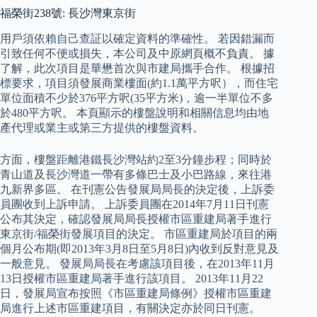
福榮街238號: 長沙灣東京街
用戶須依賴自己查証以確定資料的準確性。 若因錯漏而
引致任何不便或損失，本公司及中原網頁概不負責。 據
了解，此次項目是華懋首次與市建局攜手合作。 根據招
標要求，項目須發展商業樓面(約1.1萬平方呎），而住宅
單位面積不少於376平方呎(35平方米)，逾一半單位不多
於480平方呎。 本頁顯示的樓盤說明和相關信息均由地
產代理或業主或第三方提供的樓盤資料。
方面，樓盤距離港鐵長沙灣站約2至3分鐘步程；同時於
青山道及長沙灣道一帶有多條巴士及小巴路線，來往港
九新界多區。 在刊憲公告發展局局長的決定後，上訴委
員團收到上訴申請。 上訴委員團在2014年7月11日刊憲
公布其決定，確認發展局局長授權市區重建局著手進行
東京街/福榮街發展項目的決定。 市區重建局於項目的兩
個月公布期(即2013年3月8日至5月8日)內收到反對意見及
一般意見。 發展局局長在考慮該項目後，在2013年11月
13日授權市區重建局著手進行該項目。 2013年11月22
日，發展局宣布按照《市區重建局條例》授權市區重建
局進行上述市區重建項目，有關決定亦於同日刊憲。