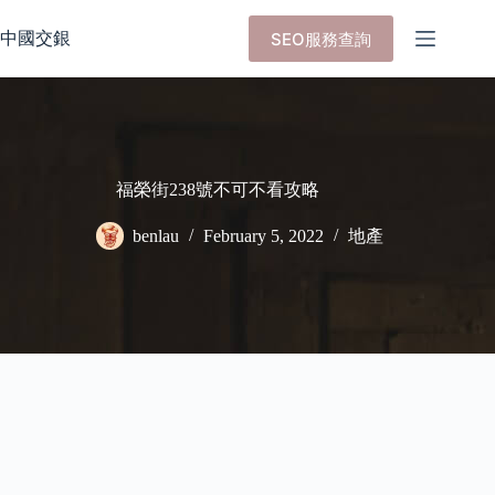
Skip
to
中國交銀
SEO服務查詢
content
福榮街238號不可不看攻略
benlau
February 5, 2022
地產