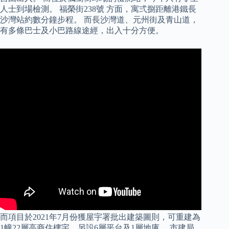
人士到場檢測。 福榮街238號 方面，寓弍捌距離港鐵長
沙灣站約數分鐘步程。 而長沙灣道、元州街及青山道，
有多條巴士及小巴路線途經，出入十分方便。
而項目於2021年7月份獲屋宇署批出建築圖則，可重建為
1幢22層高商住樓宇，另設6層平台及1層地庫。 市建局