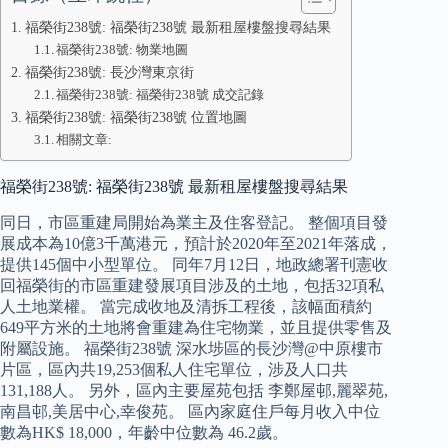
福榮街238號: 福榮街238號 最新租屋樓盤搜尋結果
福榮街238號: 物業地圖
福榮街238號: 長沙灣東京街
福榮街238號: 福榮街238號 成交記錄
福榮街238號: 福榮街238號 位置地圖
相關文章:
福榮街238號: 福榮街238號 最新租屋樓盤搜尋結果
同日，市區重建局開始為業主及住客登記。 整個項目發
展成本為10億3千萬港元，預計於2020年至2021年落成，
提供145個中小型單位。 同年7月12日，地政總署刊憲收
回福榮街的市區重建發展項目涉及的土地，包括32項私
人土地業權。 當完成收地及清拆工程後，該幅面積約
649平方米的土地將會重建為住宅物業，並且提供零售及
附屬設施。 福榮街238號 深水埗區的長沙灣@中原樓市
片區，區內共19,253個私人住宅單位，涉及人口共
131,188人。 另外，區內主要屋苑包括 李鄭屋邨,麗翠苑,
南昌邨,美居中心,幸俊苑。 區內家庭住戶每月收入中位
數為HK$ 18,000，年齡中位數為 46.2歲。