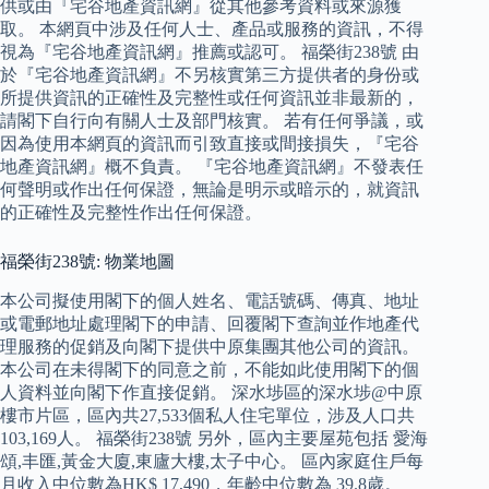
供或由『宅谷地產資訊網』從其他參考資料或來源獲
取。 本網頁中涉及任何人士、產品或服務的資訊，不得
視為『宅谷地產資訊網』推薦或認可。 福榮街238號 由
於『宅谷地產資訊網』不另核實第三方提供者的身份或
所提供資訊的正確性及完整性或任何資訊並非最新的，
請閣下自行向有關人士及部門核實。 若有任何爭議，或
因為使用本網頁的資訊而引致直接或間接損失，『宅谷
地產資訊網』概不負責。 『宅谷地產資訊網』不發表任
何聲明或作出任何保證，無論是明示或暗示的，就資訊
的正確性及完整性作出任何保證。
福榮街238號: 物業地圖
本公司擬使用閣下的個人姓名、電話號碼、傳真、地址
或電郵地址處理閣下的申請、回覆閣下查詢並作地產代
理服務的促銷及向閣下提供中原集團其他公司的資訊。
本公司在未得閣下的同意之前，不能如此使用閣下的個
人資料並向閣下作直接促銷。 深水埗區的深水埗@中原
樓市片區，區內共27,533個私人住宅單位，涉及人口共
103,169人。 福榮街238號 另外，區內主要屋苑包括 愛海
頌,丰匯,黃金大廈,東廬大樓,太子中心。 區內家庭住戶每
月收入中位數為HK$ 17,490，年齡中位數為 39.8歲。