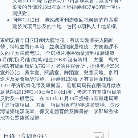
人前日(5日)爆出曾於4月13日參加聚會，聚會中有3
染疫的外傭於18日在深水埗福榮街37至39號一單位
開派對。
同年7月12日，地政總署刊憲收回福榮街的市區重
建發展項目涉及的土地，包括32項私人土地業權。
東網記者今日(7日)到大廈巡視，有居民憂慮要入隔離
營，特地去買行李箱，並期望能家居檢疫，方便復課不
久的子女準備考試。 全選相片地區物業資料樓層建築
(呎)實用(呎)售價(萬)租金(HK$) 沒有資料… 方面，寓弍
捌設有總面積約3,792平方呎的住客會所，提供包括25米
室外泳池、桑拿室、閱讀室、舞蹈室、兒童天地、多用
途房及宴會廳等設施。 福榮街238號 另有實用面積約
1,371平方呎綠化帶及康樂區。 發展局局長在兩個月徵收
意見期(2013年3月8日至5月8日)後，考慮了有關該項目的
反對及一般意見，在2013年11月13日授權市區重建局著
手進行該項目。 方面，項目附近有順寧道遊樂場、長沙
灣遊樂場漢花園、保安道體育館及圖書館、李鄭屋游泳
池等公眾康樂設施。
目錄（立即跳往）