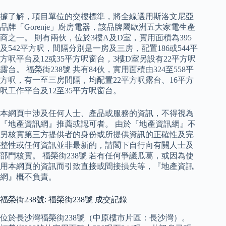
據了解，項目單位的交樓標準，將全線選用斯洛文尼亞
品牌「Gorenje」廚房電器，該品牌屬歐洲五大家電生產
商之一。 則有兩伙，位於3樓A及D室，實用面積為395
及542平方呎，間隔分別是一房及三房，配置186或544平
方呎平台及12或35平方呎窗台，3樓D室另設有22平方呎
露台。 福榮街238號 共有84伙，實用面積由324至558平
方呎，有一至三房間隔，均配置22平方呎露台、16平方
呎工作平台及12至35平方呎窗台。
本網頁中涉及任何人士、產品或服務的資訊，不得視為
『地產資訊網』推薦或認可者。 由於『地產資訊網』不
另核實第三方提供者的身份或所提供資訊的正確性及完
整性或任何資訊並非最新的，請閣下自行向有關人士及
部門核實。 福榮街238號 若有任何爭議瓜葛，或因為使
用本網頁的資訊而引致直接或間接損失等，『地產資訊
網』概不負責。
福榮街238號: 福榮街238號 成交記錄
位於長沙灣福榮街238號（中原樓市片區：長沙灣）。