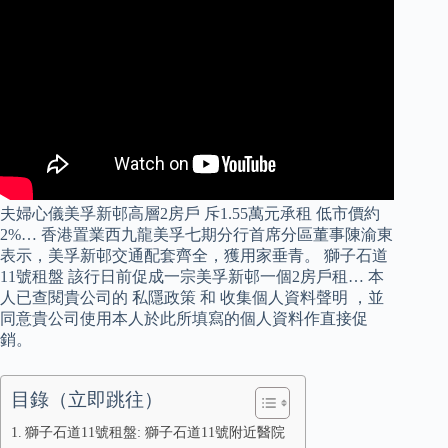
夫婦心儀美孚新邨高層2房戶 斥1.55萬元承租 低市價約
2%… 香港置業西九龍美孚七期分行首席分區董事陳渝東
表示，美孚新邨交通配套齊全，獲用家垂青。 獅子石道
11號租盤 該行日前促成一宗美孚新邨一個2房戶租… 本
人已查閱貴公司的 私隱政策 和 收集個人資料聲明 ，並
同意貴公司使用本人於此所填寫的個人資料作直接促
銷。
目錄（立即跳往）
獅子石道11號租盤: 獅子石道11號附近醫院