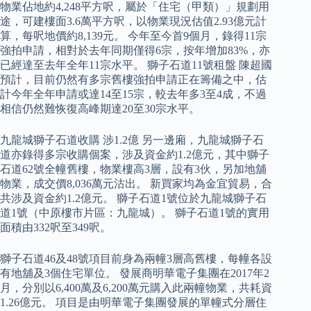
物業佔地約4,248平方呎，屬於「住宅（甲類）」規劃用
途，可建樓面3.6萬平方呎，以物業現況估值2.93億元計
算，每呎地價約8,139元。 今年至今首9個月，錄得11宗
強拍申請，相對於去年同期僅得6宗，按年增加83%，亦
已經達至去年全年11宗水平。 獅子石道11號租盤 陳超國
預計，目前仍然有多宗舊樓強拍申請正在籌備之中，估
計今年全年申請或達14至15宗，較去年多3至4成，不過
相信仍然難恢復高峰期達20至30宗水平。
九龍城獅子石道收購 涉1.2億 另一邊廂，九龍城獅子石
道亦錄得多宗收購個案，涉及資金約1.2億元，其中獅子
石道62號全幢舊樓，物業樓高3層，設有3伙，另加地舖
物業，成交價8,036萬元沽出。 新買家均為金宜貿易，合
共涉及資金約1.2億元。 獅子石道1號位於九龍城獅子石
道1號（中原樓市片區：九龍城）。 獅子石道1號的實用
面積由332呎至349呎。
獅子石道46及48號項目前身為兩幢3層高舊樓，每幢各設
有地舖及3個住宅單位。 發展商明華電子集團在2017年2
月，分別以6,400萬及6,200萬元購入此兩幢物業，共耗資
1.26億元。 項目是由明華電子集團發展的單幢式分層住