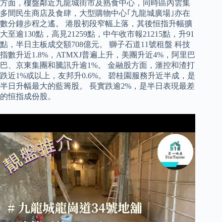
方面，樓盤鄰近九龍城街市及熟食中心，同時區內雲集
多間民生商店及食肆，大型購物中心｢九龍城廣場｣亦在
數分鐘步程之遙。 港股初段窄幅上落，其後恒指升幅擴
大至逾130點，高見21259點，中午收市報21215點，升91
點，半日主板成交額708億元。 獅子石道11號租盤 科技
指數升近1.8%，ATMXJ普遍上升，美團升近4%，阿里巴
巴、京東集團和騰訊升逾1%。 金融股方面，滙控和渣打
跌近1%或以上，友邦升0.6%。 碧桂園服務升近半成，是
半日升幅最大的藍籌股。 長實跌逾2%，是半日表現最差
的恒指成份股。