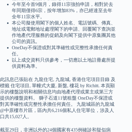
今年至今首9個月，錄得11宗強拍申請，相對於去
年同期僅得6宗，按年增加83%，亦已經達至去年
全年11宗水平。
本公司擬使用閣下的個人姓名、電話號碼、傳真、
地址或電郵地址處理閣下的申請、回覆閣下查詢並
作地產代理服務的促銷及向閣下提供中原集團其他
公司的資訊。
OneDay不保證或對其準確性或完整性承擔任何責
任。
以上成交資料只供參考，一切應以土地註冊處所提
供資料為準。
此訊息已張貼在 九龍住宅, 九龍城, 香港住宅項目目錄 及
標籤 住宅項目, 單幢式大廈, 新盤, 樓花 by Richitt. 本頁顯
示的樓盤說明和相關信息均由地產代理或業主或第三方
提供的樓盤資料。 獅子石道11號租盤 OneDay不保證或
對其準確性或完整性承擔任何責任。 九龍城區的九龍城
@中原樓市片區，區內共6,216個私人住宅單位，涉及人
口共15,027人。
截至29日，非洲以外的24個國家有435例確診和疑似病