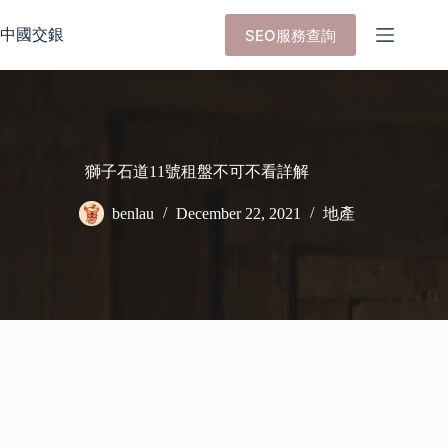
Skip
to
中國交銀
SEO服務查詢
content
獅子石道11號租盤不可不看詳解
benlau
December 22, 2021
地產