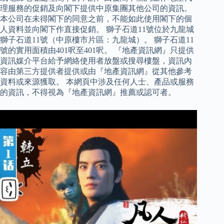
理服務的促銷及向閣下提供中原集團其他公司的資訊。
本公司在未得閣下的同意之前，不能如此使用閣下的個
人資料並向閣下作直接促銷。 獅子石道11號位於九龍城
獅子石道11號（中原樓市片區：九龍城）。 獅子石道11
號的實用面積由401呎至401呎。 『地產資訊網』只提供
資訊媒介平台給予網絡使用者放盤或搜尋樓盤，資訊內
容由第三方提供者提供或由『地產資訊網』從其他參考
資料或來源獲取。 本網頁中涉及任何人士、產品或服務
的資訊，不得視為『地產資訊網』推薦或認可者。