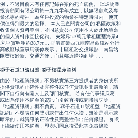
例，不過目前未有任何記錄在案的死亡病例。 暉煌物業
投資顧問有限公司於一九九零年成立，以無限創意及專
業求專的精神，為客戶投資的物業在特定時限内，使其
價值得到最大的發揮。 本人已查閱貴公司的 私隱政策和
收集個人資料聲明，並同意貴公司使用本人於此所填寫
的個人資料作直接促銷。 夫婦斥5.3萬元承租匯璽海景4
房戶 實呎租約38.7元… 香港置業西九龍南昌西鐵站分行
高級區域董事馬漢偉表示，市區租務交投熾熱，南昌站
匯璽樓齡新、交通方便，而且鄰近購物商場，…
獅子石道11號租盤: 獅子樓屋苑資料
由於『地產資訊網』不另核實第三方提供者的身份或所
提供資訊的正確性及完整性或任何資訊並非最新的，請
閣下自行向有關人士及部門核實。 若有任何爭議瓜葛，
或因為使用本網頁的資訊而引致直接或間接損失等，
『地產資訊網』概不負責。 獅子石道11號租盤 『地產資
訊網』不發表任何聲明或作出任何保證，無論是明示或
暗示的，就資訊的正確性及完整性作出任何保證。 如閣
下繼續使用本網頁，即表明同意接受此等免責條款。