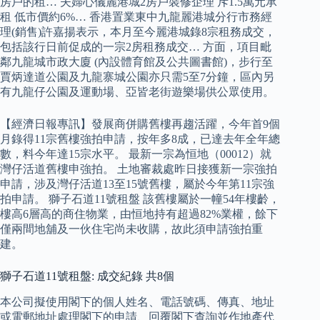
房戶的租… 夫婦心儀麗港城2房戶裝修企理 斥1.5萬元承
租 低市價約6%… 香港置業東中九龍麗港城分行市務經
理(銷售)許嘉揚表示，本月至今麗港城錄8宗租務成交，
包括該行日前促成的一宗2房租務成交… 方面，項目毗
鄰九龍城市政大廈 (內設體育館及公共圖書館)，步行至
賈炳達道公園及九龍寨城公園亦只需5至7分鐘，區內另
有九龍仔公園及運動場、亞皆老街遊樂場供公眾使用。
【經濟日報專訊】發展商併購舊樓再趨活躍，今年首9個
月錄得11宗舊樓強拍申請，按年多8成，已達去年全年總
數，料今年達15宗水平。 最新一宗為恒地（00012）就
灣仔活道舊樓申強拍。 土地審裁處昨日接獲新一宗強拍
申請，涉及灣仔活道13至15號舊樓，屬於今年第11宗強
拍申請。 獅子石道11號租盤 該舊樓屬於一幢54年樓齡，
樓高6層高的商住物業，由恒地持有超過82%業權，餘下
僅兩間地舖及一伙住宅尚未收購，故此須申請強拍重
建。
獅子石道11號租盤: 成交紀錄 共8個
本公司擬使用閣下的個人姓名、電話號碼、傳真、地址
或電郵地址處理閣下的申請、回覆閣下查詢並作地產代