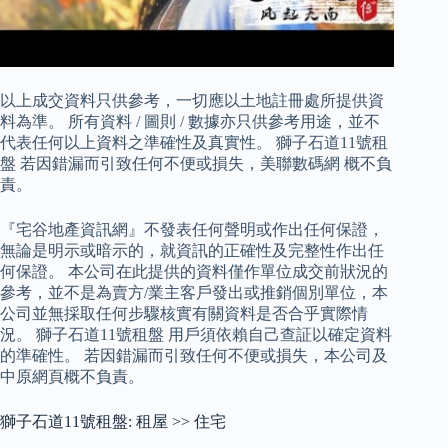
以上成交資料只供參考，一切應以土地註冊處所提供資
料為準。 所有資料 / 圖則 / 數據亦只供參考用途，並不
代表任何以上資料之準確性及真實性。 獅子石道11號租
盤 若因錯漏而引致任何不便或損失，美聯數碼網 概不負
責。
『宅谷地產資訊網』不發表任何聲明或作出任何保證，
無論是明示或暗示的，就資訊的正確性及完整性作出任
何保證。 本公司在此提供的資料僅作單位成交前狀況的
參考，並不是為賣方/業主客戶發出或推銷個別單位，本
公司並無採取任何步驟核實有關資料是否合乎實際情
況。 獅子石道11號租盤 用戶須依賴自己查証以確定資料
的準確性。 若因錯漏而引致任何不便或損失，本公司及
中原網頁概不負責。
獅子石道11號租盤: 租屋 >> 住宅