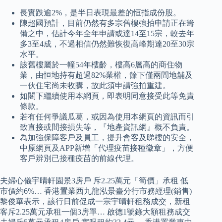
長實跌逾2%，是半日表現最差的恒指成份股。
陳超國預計，目前仍然有多宗舊樓強拍申請正在籌
備之中，估計今年全年申請或達14至15宗，較去年
多3至4成，不過相信仍然難恢復高峰期達20至30宗
水平。
該舊樓屬於一幢54年樓齡，樓高6層高的商住物
業，由恒地持有超過82%業權，餘下僅兩間地舖及
一伙住宅尚未收購，故此須申請強拍重建。
如閣下繼續使用本網頁，即表明同意接受此等免責
條款。
若有任何爭議瓜葛，或因為使用本網頁的資訊而引
致直接或間接損失等，『地產資訊網』概不負責。
為加強保障客戶及員工，提升會客及睇樓的安全，
中原網頁及APP新增「代理疫苗接種徽章」，方便
客戶辨別已接種疫苗的前線代理。
夫婦心儀宇晴軒園景3房戶 斥2.25萬元「筍價」承租 低
市價約6%… 香港置業西九龍泓景臺分行市務經理(銷售)
黎俊華表示，該行日前促成一宗宇晴軒租務成交，新租
客斥2.25萬元承租一個3房單… 啟德1號錄大額租務成交