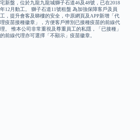
宅新盤，位於九龍九龍城獅子石道46及48號，已在2018
年12月動工。 獅子石道11號租盤 為加強保障客戶及員
工，提升會客及睇樓的安全，中原網頁及APP新增「代
理疫苗接種徽章」，方便客戶辨別已接種疫苗的前線代
理。 惟本公司非常重視及尊重員工的私隱，「已接種」
的前線代理亦可選擇「不顯示」疫苗徽章。