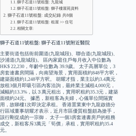
獅子石道11號租盤: 九龍城
獅子石道11號租盤: 獅子樓屋苑資料
獅子石道11號租盤: 成交紀錄 共8個
獅子石道11號租盤: 租屋 >> 住宅
相關文章:
獅子石道11號租盤: 獅子石道11號附近醫院
主要街道包括衙前圍道(九龍城段)、聯合道(九龍城段)、
沙浦道(九龍城段)。 區內家庭住戶每月收入中位數為
HK$ 22,230，年齡中位數為 39.9歲。 太子高層單位，3
房套連書房間隔，向南望海景，實用面積約848平方呎，
建築面積約1,248平方呎。 胡耀才指，業主以約3.4萬元
放租3個月即吸引區內客洽詢，最終業主減租4,000元，
減幅約13.3%，以３萬元租出，實用呎租約35.3元，建築
面積約24元。 據悉，新租客為夫婦，心儀單位間隔實
用，故睇樓1次即決定承租。 香港置業東中九龍啟德分
行區域董事胡耀才表示，近月市區優質租盤頗為搶手，
該行剛促成的一宗御． 太子一個3房套連書房戶的租務
成交，新租客斥3萬元「筍價」承租，實用呎租約35.4
元。