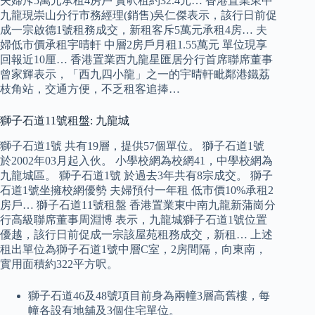
夫婦斥5萬元承租4房戶 實呎租約32.4元… 香港置業東中
九龍現崇山分行市務經理(銷售)吳仁傑表示，該行日前促
成一宗啟德1號租務成交，新租客斥5萬元承租4房… 夫
婦低市價承租宇晴軒 中層2房戶月租1.55萬元 單位現享
回報近10厘… 香港置業西九龍星匯居分行首席聯席董事
曾家輝表示，「西九四小龍」之一的宇晴軒毗鄰港鐵荔
枝角站，交通方便，不乏租客追捧…
獅子石道11號租盤: 九龍城
獅子石道1號 共有19層，提供57個單位。 獅子石道1號
於2002年03月起入伙。 小學校網為校網41，中學校網為
九龍城區。 獅子石道1號 於過去3年共有8宗成交。 獅子
石道1號坐擁校網優勢 夫婦預付一年租 低市價10%承租2
房戶… 獅子石道11號租盤 香港置業東中南九龍新蒲崗分
行高級聯席董事周淵博 表示，九龍城獅子石道1號位置
優越，該行日前促成一宗該屋苑租務成交，新租… 上述
租出單位為獅子石道1號中層C室，2房間隔，向東南，
實用面積約322平方呎。
獅子石道46及48號項目前身為兩幢3層高舊樓，每
幢各設有地舖及3個住宅單位。