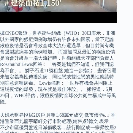
據CNBC報道，世界衛生組織（WHO）30日表示，非洲
以外國家的猴痘病例激增仍有許多未知因素，當下定論
猴痘疫情是否會導致全球大流行還過早，但目前尚有機
會遏製該病毒的病例增加。 而當被問及最近的猴痘疫情
是否會升級為一場大流行時，世衛組織天花部門負責人
Rosamund Lewis回答：「答案是我們不知道，但我們認
為不會」。 獅子石道11號租盤 她進一步指出，盡管它還
未被定義為性傳播疾病，同性戀或雙性戀的男性應該特
別註意這種病毒。 Lewis強調：「世界有機會共同阻止
這場疫情的爆發，現在就是最佳時段」。 據報道，5月
29日，WHO評估，猴痘疫情對全球公共衛生構成中等風
險。
夫婦承租昇悅居2房戶 月租1.68萬元成交 低市價4%… 香
港置業西九龍宇晴軒分行市務經理(銷售)郭德文 表示，
不少市區優質盤近日減價吸客，該行剛促成一宗昇悅居2