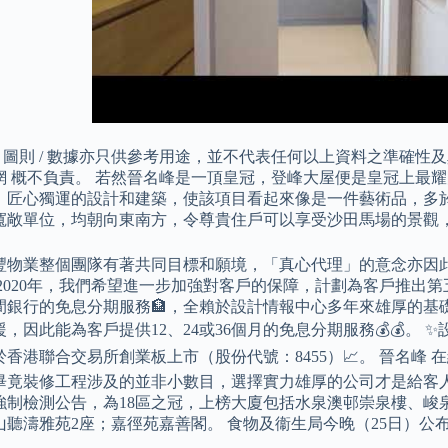
/ 圖則 / 數據亦只供參考用途，並不代表任何以上資料之準確
網 概不負責。 若然晉名峰是一頂皇冠，登峰大屋便是皇冠上最
，匠心獨運的設計和建築，使該項目看起來像是一件藝術品，多於
寬敞單位，均朝向東南方，令尊貴住戶可以享受沙田馬場的景觀
奇豐物業整個團隊有著共同目標和願境，「真心代理」的意念亦因
 2020年，我們希望進一步加強對客戶的保障，計劃為客戶推出
間銀行的免息分期服務🏦，全賴於設計情報中心多年來雄厚的基礎
，因此能為客戶提供12、24或36個月的免息分期服務💰💰。
於香港聯合交易所創業板上市（股份代號：8455）📈。 晉名峰
畢竟裝修工程涉及的並非小數目，選擇實力雄厚的公司才是給客人
強制檢測公告，為18區之冠，上榜大廈包括水泉澳邨崇泉樓、峻泉
山聽濤雅苑2座；嘉徑苑嘉善閣。 食物及衞生局今晚（25日）公