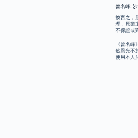
晉名峰: 
換言之，
理，原業
不保證或
《晉名峰
然風光不
使用本人於