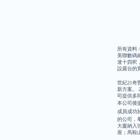
所有資料 
美聯數碼
達十四呎
設露台的
世紀21
新方案。
司提供多
本公司後援
成員成功
的公司，
大廈納入
座；馬鞍