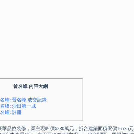
晉名峰 內容大綱
名峰: 晉名峰 成交記錄
名峰: 沙田第一城
名峰: 註冊
華品位裝修，業主現叫價6280萬元，折合建築面積呎價16535元