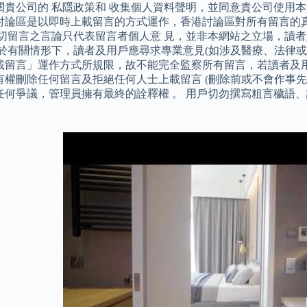
閱貴公司的 私隱政策和 收集個人資料聲明，並同意貴公司使用
討論區是以即時上載留言的方式運作，香港討論區對所有留言的
一切留言之言論只代表留言者個人意 見，並非本網站之立場，讀
 於有關情形下，讀者及用戶應尋求專業意見(如涉及醫療、法律或
載留言」運作方式所規限，故不能完全監察所有留言，若讀者及用
有權刪除任何留言及拒絕任何人士上載留言 (刪除前或不會作事先
任何爭議，管理員擁有最終的詮釋權 。 用戶切勿撰寫粗言穢語