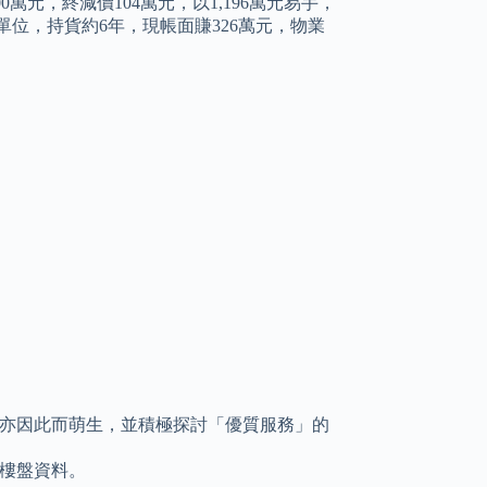
萬元，終減價104萬元，以1,196萬元易手，
購入單位，持貨約6年，現帳面賺326萬元，物業
念亦因此而萌生，並積極探討「優質服務」的
樓盤資料。