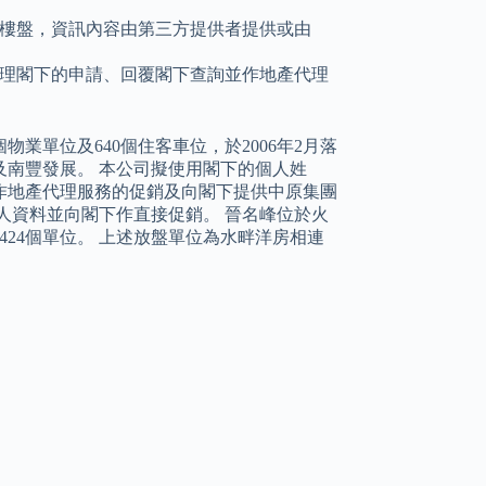
樓盤，資訊內容由第三方提供者提供或由
理閣下的申請、回覆閣下查詢並作地產代理
業單位及640個住客車位，於2006年2月落
南豐發展。 本公司擬使用閣下的個人姓
作地產代理服務的促銷及向閣下提供中原集團
人資料並向閣下作直接促銷。 晉名峰位於火
424個單位。 上述放盤單位為水畔洋房相連