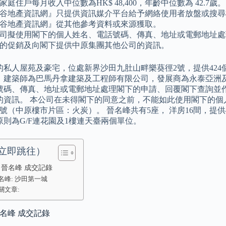
家庭住戶每月收入中位數為HK$ 48,400，年齡中位數為 42.7歲。
谷地產資訊網』只提供資訊媒介平台給予網絡使用者放盤或搜尋
谷地產資訊網』從其他參考資料或來源獲取。
司擬使用閣下的個人姓名、電話號碼、傳真、地址或電郵地址處
的促銷及向閣下提供中原集團其他公司的資訊。
私人屋苑及豪宅，位處新界沙田九肚山畔樂葵徑2號，提供424個物
，建築師為巴馬丹拿建築及工程師有限公司，發展商為永泰亞洲及
號碼、傳真、地址或電郵地址處理閣下的申請、回覆閣下查詢並
的資訊。 本公司在未得閣下的同意之前，不能如此使用閣下的個
號（中原樓市片區：火炭）。 晉名峰共有5座， 洋房16間，提供
原則為G/F連花園及1樓連天臺兩個單位。
立即跳往）
 晉名峰 成交記錄
名峰: 沙田第一城
關文章:
晉名峰 成交記錄