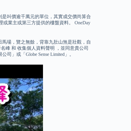
別是叫價逾千萬元的單位，其實成交價尚算合
業主或第三方提供的樓盤資料。 OneDay
田馬場，覽之無餘，背靠九肚山煞是壯觀，自
名峰 和 收集個人資料聲明 ，並同意貴公司
lobe Sense Limited」。