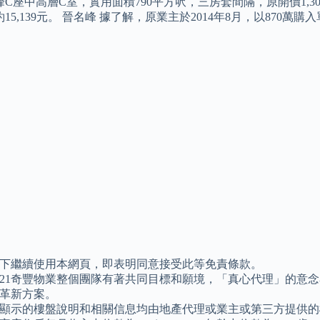
C座中高層C室，實用面積790平方呎，三房套間隔，原開價1,300
15,139元。 晉名峰 據了解，原業主於2014年8月，以870萬
。
下繼續使用本網頁，即表明同意接受此等免責條款。
21奇豐物業整個團隊有著共同目標和願境，「真心代理」的意
革新方案。
顯示的樓盤說明和相關信息均由地產代理或業主或第三方提供的