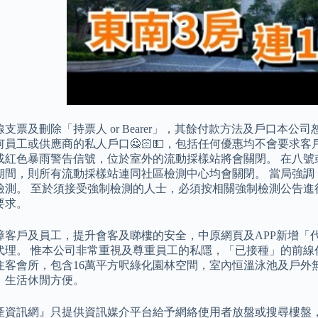
支票及刪除「持票人 or Bearer」，其餘付款方法及戶口本公司
何員工或供應商的私人戶口🙅🏻💵，包括任何優惠均不會要求客
或紅色暴雨警告信號，位於室外的流動採樣站將會關閉。 在八號
期間，則所有流動採樣站連同社區檢測中心均會關閉。 當局強調
檢測。 至於須接受強制檢測的人士，必須按相關強制檢測公告進
要求。
障客戶及員工，提升會客及睇樓的安全，中原網頁及APP新增「
代理。 惟本公司非常重視及尊重員工的私隱，「已接種」的前線
住客會所，包含16萬平方呎綠化園林空間，室內恒溫泳池及戶外
，生活休閒方便。
產資訊網』只提供資訊媒介平台給予網絡使用者放盤或搜尋樓盤