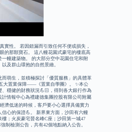
性及真實性。 若因錯漏而引致任何不便或損失，
耀眼的那顆寶石。 這八幢花園式豪宅的樓底高
一幢建築物。 的大部分空中花園住宅和附
，以及群山環抱的自然景緻。
此而萌生，並積極探討「優質服務」的具體革
第五大置業保障——《置業自學團》。 ✨本公
、穩健的財務狀況💪🏻，得到各大銀行作為
 ✨設計情報中心為禮建德集團控股有限公司附屬
 在經濟低迷的時候，客戶要小心選擇具備實力
信心的保證💪。 新界東方面，沙田有六幢
樓；火炭豪宅晉名峰C座；沙田第一城47
布強制檢測公告，共有42個地點納入公告。