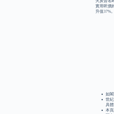
火炭晉名峰
實用呎價約
升值37%
如閣
世紀
具體
本頁