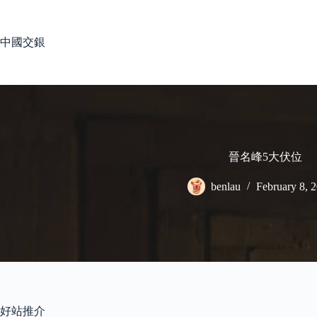
Skip
to
content
中國交銀
晉名峰5大伏位
benlau
February 8, 
好站推介