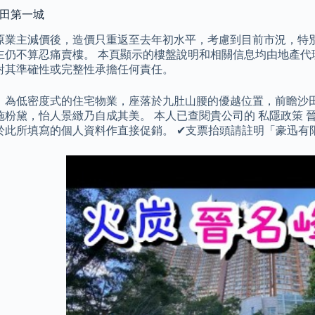
沙田第一城
原業主減價後，造價只重返至去年初水平，考慮到目前市況，特
主仍不算忍痛賣樓。 本頁顯示的樓盤說明和相關信息均由地產代理或
對其準確性或完整性承擔任何責任。
》為低密度式的住宅物業，座落於九肚山腰的優越位置，前瞻沙
施粉黛，怡人景緻乃自成其美。 本人已查閱貴公司的 私隱政策 晉
此所填寫的個人資料作直接促銷。 ✔支票抬頭請註明「豪迅有限公司」或「G