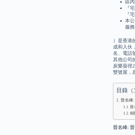
區內
『宅
『宅
本公
服務
）是香港的
成和入伙
名、電話
其他公司
炭樂葵徑2
雙號屋，
目錄（
晉名峰:
晉
相
晉名峰: 