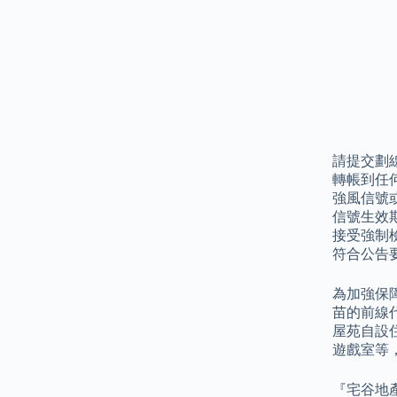
請提交劃線
轉帳到任
強風信號
信號生效
接受強制
符合公告
為加強保
苗的前線
屋苑自設
遊戲室等
『宅谷地