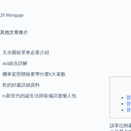
28 Mortgage
其他文章推介
天水圍租單車必看介紹
skii組合詳解
機車駕照體檢要帶什麼6大著數
乾的好處詳細資料
ro新世代的誕生法師裝備詳盡懶人包
晉
晉
晉
該單位附豪