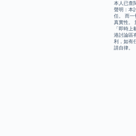
本人已查
聲明：本
任。 而
真實性。
「即時上
港討論區
利，如有
請自律。