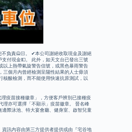
恕不負責🙅🏻。 ✔本公司謝絕收取現金及謝絕
戶支付現金💵。 此外，如天文台已發出三號
或以上熱帶氣旋警告信號，或黑色暴雨警告
，三個月內曾經檢測呈陽性結果的人士毋須
行核酸檢測，而不能使用快速抗原測試，以
代理疫苗接種徽章」，方便客戶辨別已接種疫
代理亦可選擇「不顯示」疫苗徽章。 晉名峰
無邊際泳池、特大宴會廳、健身室、啟智兒童
，資訊內容由第三方提供者提供或由『宅谷地