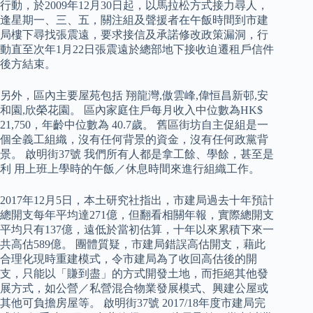
行動，於2009年12月30日起，以馬拉松方式接力尋人，
逢星期一、三、五，關注組及聲援者在午飯時間到市建
局樓下尋找張震遠，要求接信及承諾修改政策漏洞，行
動直至次年1月22日張震遠於總部地下接收迫遷租戶信件
後方結束。
另外，區內主要屋苑包括 翔龍灣,傲雲峰,偉恒昌新邨,安
和園,欣榮花園。 區內家庭住戶每月收入中位數為HK$
21,750，年齡中位數為 40.7歲。 舊區街坊自主促組是一
個全義工組織，沒有任何背景的資金，沒有任何政黨背
景。 啟明街37號 我們所有人都是拿工餘、學餘，甚至是
利 用上班上學時的午飯／休息時間來進行組織工作。
2017年12月5日，本土研究社指出，市建局過去十年預計
總開支每年平均達271億，但翻看相關年報，實際總開支
平均只有137億，遠低於當初估算，十年以來累積下來一
共高估589億。 團體質疑，市建局錯誤高估開支，藉此
合理化現時重建模式，令市建局為了收回高估後的開
支，只能以「賺到盡」的方式開發土地，而拒絕其他發
展方式，如公營／私營混合物業發展模式、興建公屋或
其他可負擔房屋等。 啟明街37號 2017/18年度市建局完