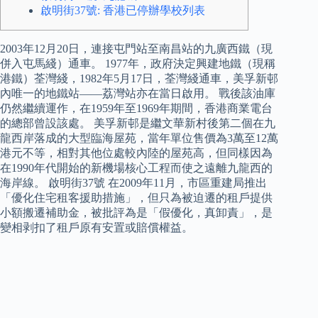
啟明街37號: 香港已停辦學校列表
2003年12月20日，連接屯門站至南昌站的九廣西鐵（現
併入屯馬綫）通車。 1977年，政府決定興建地鐵（現稱
港鐵）荃灣綫，1982年5月17日，荃灣綫通車，美孚新邨
內唯一的地鐵站——荔灣站亦在當日啟用。 戰後該油庫
仍然繼續運作，在1959年至1969年期間，香港商業電台
的總部曾設該處。 美孚新邨是繼文華新村後第二個在九
龍西岸落成的大型臨海屋苑，當年單位售價為3萬至12萬
港元不等，相對其他位處較內陸的屋苑高，但同樣因為
在1990年代開始的新機場核心工程而使之遠離九龍西的
海岸線。 啟明街37號 在2009年11月，市區重建局推出
「優化住宅租客援助措施」，但只為被迫遷的租戶提供
小額搬遷補助金，被批評為是「假優化，真卸責」，是
變相剥扣了租戶原有安置或賠償權益。