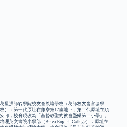
葛量洪師範學院校友會觀塘學校（葛師校友會官塘學
校）：第一代原址在雞寮第17座地下；第二代原址在順
安邨，校舍現改為「基督教聖約教會堅樂第二小學」。
培理英文書院小學部（Berea English College）：原址在