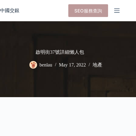
Skip
to
中國交銀
SEO服務查詢
content
啟明街37號詳細懶人包
benlau
May 17, 2022
地產