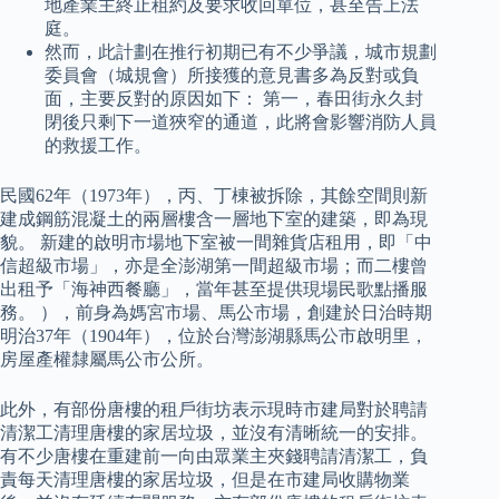
地產業主終止租約及要求收回單位，甚至告上法
庭。
然而，此計劃在推行初期已有不少爭議，城市規劃
委員會（城規會）所接獲的意見書多為反對或負
面，主要反對的原因如下： 第一，春田街永久封
閉後只剩下一道狹窄的通道，此將會影響消防人員
的救援工作。
民國62年（1973年），丙、丁棟被拆除，其餘空間則新
建成鋼筋混凝土的兩層樓含一層地下室的建築，即為現
貌。 新建的啟明市場地下室被一間雜貨店租用，即「中
信超級市場」，亦是全澎湖第一間超級市場；而二樓曾
出租予「海神西餐廳」，當年甚至提供現場民歌點播服
務。 ），前身為媽宮市場、馬公市場，創建於日治時期
明治37年（1904年），位於台灣澎湖縣馬公市啟明里，
房屋產權隸屬馬公市公所。
此外，有部份唐樓的租戶街坊表示現時市建局對於聘請
清潔工清理唐樓的家居垃圾，並沒有清晰統一的安排。
有不少唐樓在重建前一向由眾業主夾錢聘請清潔工，負
責每天清理唐樓的家居垃圾，但是在市建局收購物業