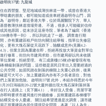
啟明街37號: 九龍城
住在西營盤、堅尼地城或薄扶林道一帶，或曾在香港大
學唸書的朋友，都可能知道或坐車經過啟明寺山門，因
為「啟明寺」鄰近香港大學，位於瑪麗醫院下方、華人
基督教薄扶林道墳場旁邊。 不過，很多人可能礙於信仰
或其他原因，從未涉足這座寺院，筆者為了編寫《香港
108佛寺導一到》，所以到此走了一趟。 調查進行期
間，亦有重建區租戶街坊向關注組舉報，指單位失修惡
化，更有大塊石屎從天花跌下，險釀成意外(見圖4.2-
4.3)，但業主因為重建在即，拒絕再投放大筆資金對單位
進行修葺，街坊向市建局求助，但市建局卻以尚未收購
單位業權，拒絕受理。 有三成唐樓(15棟)亦被發現有地
磚/梯級剝落的問題，這些都是居民日常出入需要經過的
公共空間，如居民踏在剝落的梯階上失重心跌倒，後果
確是可大可小，加上重建區內亦有不少長者居住，對他
們上落更加危險。 啟明街37號 此外，本組亦得悉於今年
1月20日鴻福街20-22號大廈外牆出現大塊石屎剥落掉落
在行人道路上（見下圖4.1），幸好沒人受傷，而屋宇署
亦即時要求市建局進行外牆維修，反映重建區各棟樓宇
結構安全令人憂慮。 關注組希望透過是次調查，讓市建
局正視重建區內居住環境惡化問題，本著「以人為先」