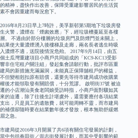
的精神，盡快作出改善，保障受重建影響居民的生活質
素不會因重建而每況愈下。
2016年8月23日早上7時許，美孚新邨第5期地下垃圾房發
生火警，濃煙在「煙囪效應」下，經垃圾槽蔓延至各樓
層。 不過由於部分樓層的垃圾房門及防煙門並未關上，
結果使大量濃煙湧入後樓梯及走廊，兩名長者逃生時吸
入濃煙不適，送院後情況危殆。 2017年9月14日，由五
個土瓜灣重建項目小商戶共同組成的「KC9-KC13受影
響非住宅租户關注組」發起集會請願行動，批評市區重
建局的新措施充滿漏洞，未能真正保障舖租戶的權益，
不但變相剋扣原有賠償，還要先等待市建局成功收購業
權後才能領取發有關賠償，十分荒謬。 啟明街37號 被迫
遷的小店潮汕美食老闆娘受訪時指，小商戶面對驟如其
來的迫遷，除了往後生計堪虞外，還需要應付各項結業
支出，只是員工的遺散費，就可能周轉不靈，而市建局
的補償卻隨時要在結業數年後才發放，根本無助舒緩燃
眉之急。
市建局從2016年3月開展了共6項有關住宅發展的計劃，
當中包括春田街／崇志街發展計劃，而其中受影響的範