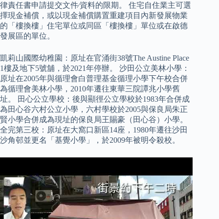
律責任書申請提交文件∕資料的限期。 住宅自住業主可選
擇現金補償，或以現金補償購置重建項目內新發展物業
的「樓換樓」住宅單位或同區「樓換樓」單位或在啟德
發展區的單位。
凱莉山國際幼稚園：原址在官涌街38號The Austine Place
1樓及地下5號舖，於2021年停辦。 沙田公立美林小學：
原址在2005年與循理會白普理基金循理小學下午校合併
為循理會美林小學，2010年遷往東華三院譚兆小學舊
址。 田心公立學校：後與顯徑公立學校於1983年合併成
為田心谷六村公立小學，六村學校於2005與保良局朱正
賢小學合併成為現址的保良局王賜豪（田心谷）小學。
全完第三校：原址在大窩口新區14座，1980年遷往沙田
沙角邨並更名「基覺小學」，於2009年被明令殺校。