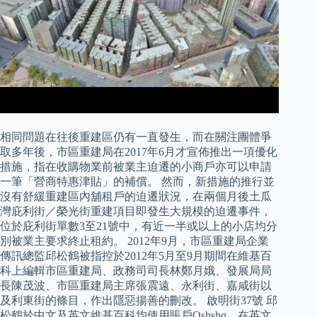
相同問題在往後重建區仍有一直發生，而在關注團體爭
取多年後，市區重建局在2017年6月才宣佈推出一項優化
措施，指在收購物業前被業主迫遷的小商戶亦可以申請
一筆「營商特惠津貼」的補償。 然而，新措施的推行並
沒有舒緩重建區內舖租戶的迫遷狀況，在兩個月後土瓜
灣庇利街／榮光街重建項目即發生大規模的迫遷事件，
位於庇利街單數3至21號中，有近一半或以上的小店均分
別被業主要求終止租約。 2012年9月，市區重建局企業
傳訊總監邱松鶴被指控於2012年5月至9月期間在維基百
科上編輯市區重建局、政務司司長林鄭月娥、發展局局
長陳茂波、市區重建局主席張震遠、永利街、嘉咸街以
及利東街的條目，作出隱惡揚善的刪改。 啟明街37號 邱
松鶴於中文及英文維基百科均使用賬戶Qshshq，在英文