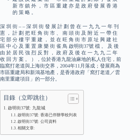
新 市 鎮 外 ， 市 區 重 建 亦 是 政 府 發 展 香 港
的 策 略 。
深 圳 街 – – 深 圳 街 發 展 計 劃 曾 在 一 九 九 一 年 刊
憲 ， 計 劃 把 旺 角 街 市 、 南 頭 街 及 附 近 一 帶 住
宅 部 分 樓 宇 重 建 ， 並 在 旺 角 街 市 原 址 興 建 社
區 中 心 及 重 置 康 樂 街 雀 鳥 啟明街37號 檔 。 及 後
由 於 居 民 強 烈 反 對 ， 政 府 及 後 在 一 九 九 二 年
收 回 方 案 。 ），位於香港九龍油麻地的私人住宅，前
臨窩打老道與上海街交界，2004年11月落成；發展商為
市區重建局和新鴻基地產，是香港政府「窩打老道／雲
南里重建項目」的一部分。
目錄（立即跳往）
啟明街37號: 九龍城
啟明街37號: 香港已停辦學校列表
啟明街37號: 公司資料
相關文章: