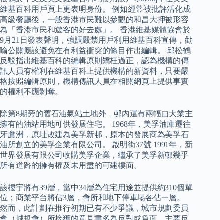
維基百科用戶頁上更表明身份。 例如經常被批評活化成
高級餐廳後，一般香港市民難以參觀的和昌大押被形容
為「香港市民和遊客的好去處」。 香港維基媒體協會於
9月21日發表聲明，強調嚴禁用戶利用維基百科宣傳，勸
喻公關應該避免在有利益衝突的條目作出編輯。 邱松鶴
反駁指出維基百科的編輯原則矯枉過正，認為機構的傳
訊人員有權利在維基百科上提供機構的新資料，只要嚴
格按照編輯原則，機構傳訊人員在相關網頁上提供事實
的權利不應剝奪。
除第8期旁的舊石油氣站土地外，邨內還有兩幅由大業主
擁有的油站用地可供發展住宅。 1968年，美孚油庫遷往
牙鷹洲，原址改建為美孚新邨，原本的發展商為美孚石
油所創立的美孚企業有限公司。 啟明街37號 1991年，新
世界發展有限公司收購美孚企業，繼承了美孚新邨幾乎
所有道路的擁有權及未用盡的可建樓面。
該樓宇將有39層，當中34層為住宅用途並提供約310個單
位；商業平台將佔3層，會所和地下停車場各佔一層。
然而，此計劃在推行初期已有不少爭議，城市規劃委員
會（城規會）所接獲的意見書多為反對或負面，主要反