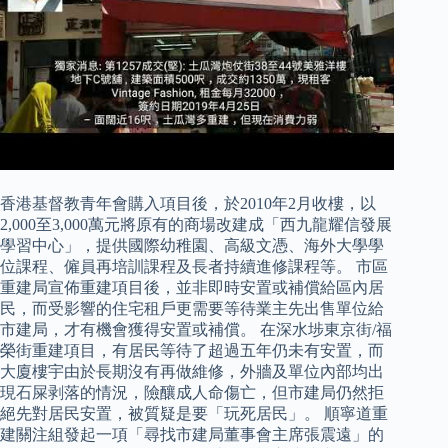
香港基督教青年會購入項目後，於2010年2月收樓，以
2,000至3,000萬元將原有的商場改建成「西九龍耀信發展
學習中心」，提供國際幼稚園、高級文憑、海外大學學
位課程、僱員再培訓課程及長者持續進修課程等。 市區
重建局宣佈重建項目後，並非即時安置或補償給區內居
民，而受影響的住宅租戶更需要等待業主先出售單位給
市建局，才有機會獲得安置或補償。 在深水埗東京街/福
榮街重建項目，有居民等待了超過五年仍未有安置，而
大廈樓宇由於長期沒有再做維修，外牆及單位內部均出
現石屎剥落的情況，險釀成人命傷亡，但市建局仍然拒
絕先對居民安置，被質疑是要「玩死居民」。 順寧道重
建關注組發起一項「尋找市建局董事會主席張震遠」的