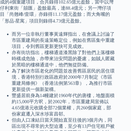
成的4個重建項目，合共錄得102.65億元盈餘，當中以灣
仔利東街「囍匯」盈餘最高，達88.4億元；另一灣仔項
目「尚翹峰/壹環」亦錄得11.17億元盈餘；而大角嘴的
「形品‧星寓」項目則錄得4.73億元盈餘。
而另一位非執行董事黃遠輝指出，在會議上討論了
市區重建局的長遠策略定位，例如在舊區集中重建
項目，令到舊區更新更快可見成效。
亦有街坊指出，樓梯通道漆黑除了對他們上落樓梯
時構成危險，亦帶來治安問題的憂慮，如賊人匿藏
於黑暗的樓梯通道中，他們無從防備。
為了解決市區老化的問題並改善舊區居民的居住環
境，香港特別行政區政府於2000年7月制定《市區
重建局條例》（香港法例第563章），為推行市區
更新提供一個新架構。
豐盛居前身為14幢建於1960年代的唐樓，地盤面積
約15,000平方呎，於2002年，市區重建局宣佈以
4.65億港元收購全部72個業權，共260個家庭，部
份家庭遷入深水埗富昌邨。
但由人口凍結日當天開始直至往後的3個月內，同
區出現不尋常的大型迫遷，至少有13戶住宅租戶被