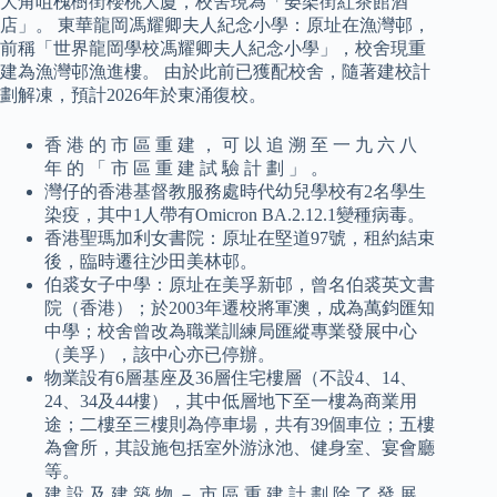
大角咀槐樹街櫻桃大廈，校舍現為「晏架街紅茶館酒
店」。 東華龍岡馮耀卿夫人紀念小學：原址在漁灣邨，
前稱「世界龍岡學校馮耀卿夫人紀念小學」，校舍現重
建為漁灣邨漁進樓。 由於此前已獲配校舍，隨著建校計
劃解凍，預計2026年於東涌復校。
香 港 的 市 區 重 建 ， 可 以 追 溯 至 一 九 六 八
年 的 「 市 區 重 建 試 驗 計 劃 」 。
灣仔的香港基督教服務處時代幼兒學校有2名學生
染疫，其中1人帶有Omicron BA.2.12.1變種病毒。
香港聖瑪加利女書院：原址在堅道97號，租約結束
後，臨時遷往沙田美林邨。
伯裘女子中學：原址在美孚新邨，曾名伯裘英文書
院（香港）；於2003年遷校將軍澳，成為萬鈞匯知
中學；校舍曾改為職業訓練局匯縱專業發展中心
（美孚），該中心亦已停辦。
物業設有6層基座及36層住宅樓層（不設4、14、
24、34及44樓），其中低層地下至一樓為商業用
途；二樓至三樓則為停車場，共有39個車位；五樓
為會所，其設施包括室外游泳池、健身室、宴會廳
等。
建 設 及 建 築 物 － 市 區 重 建 計 劃 除 了 發 展