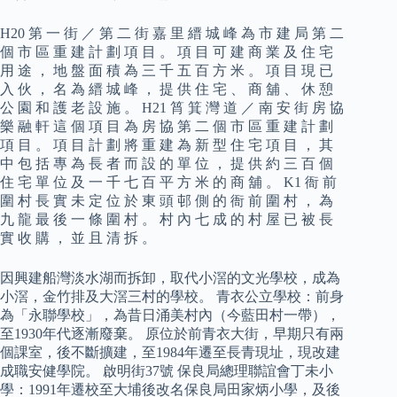
H20 第 一 街 ／ 第 二 街 嘉 里 縉 城 峰 為 市 建 局 第 二
個 市 區 重 建 計 劃 項 目 。 項 目 可 建 商 業 及 住 宅
用 途 ， 地 盤 面 積 為 三 千 五 百 方 米 。 項 目 現 已
入 伙 ， 名 為 縉 城 峰 ， 提 供 住 宅 、 商 舖 、 休 憩
公 園 和 護 老 設 施 。 H21 筲 箕 灣 道 ／ 南 安 街 房 協
樂 融 軒 這 個 項 目 為 房 協 第 二 個 市 區 重 建 計 劃
項 目 。 項 目 計 劃 將 重 建 為 新 型 住 宅 項 目 ， 其
中 包 括 專 為 長 者 而 設 的 單 位 ， 提 供 約 三 百 個
住 宅 單 位 及 一 千 七 百 平 方 米 的 商 舖 。 K1 衙 前
圍 村 長 實 未 定 位 於 東 頭 邨 側 的 衙 前 圍 村 ， 為
九 龍 最 後 一 條 圍 村 。 村 內 七 成 的 村 屋 已 被 長
實 收 購 ， 並 且 清 拆 。
因興建船灣淡水湖而拆卸，取代小滘的文光學校，成為
小滘，金竹排及大滘三村的學校。 青衣公立學校：前身
為「永聯學校」，為昔日涌美村內（今藍田村一帶），
至1930年代逐漸廢棄。 原位於前青衣大街，早期只有兩
個課室，後不斷擴建，至1984年遷至長青現址，現改建
成職安健學院。 啟明街37號 保良局總理聯誼會丁未小
學：1991年遷校至大埔後改名保良局田家炳小學，及後