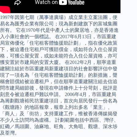
1997年因第七期（萬事達廣場）成立業主立案法團，便
易名為匯秀企業有限公司；現為新創建旗下的富城集團
所有。 它在1970年代是中產人士的聚居地，亦是香港進
入小康社會的一個標誌。 在2017年6月13日，市區重建
局宣佈優化「住宅租客體恤援助計劃」，指在優化政策
下，被迫遷住宅租戶可獲賠償金，或如符合入住公屋資
格，可獲公屋安置，或如未能符合入住公屋資格，亦可
獲安置於市建局的安置大廈。 在2012年2月，順寧道重
建關注組於市區重建局新重建項目的社會影響評估中發
現了一項名為「住宅租客體恤援助計劃」的新措施，聲
稱會賠償給被迫遷租戶，但在順寧道重建關注組去信追
問市建局細節後，發現在申請條件上十分苛刻，批評是
刻意令被迫遷租戶難以申請。 2006年4月，市區重建局
為籌劃觀塘裕民坊重建項目，首次向居民發行一份名為
《觀塘路》的地區報章，報章上列出多名「業主」、
「商人」及「街坊」支持重建工作，惟被香港傳媒揭發
不少人士訪問均為虛構。 計劃範圍包括中西區、灣仔、
紅磡／馬頭圍、油麻地、旺角、大角咀、觀塘、深水埗
及荃灣。