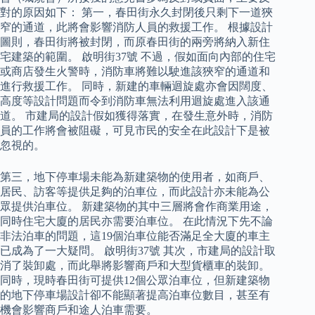
對的原因如下： 第一，春田街永久封閉後只剩下一道狹
窄的通道，此將會影響消防人員的救援工作。 根據設計
圖則，春田街將被封閉，而原春田街的兩旁將納入新住
宅建築的範圍。 啟明街37號 不過，假如面向內部的住宅
或商店發生火警時，消防車將難以駛進該狹窄的通道和
進行救援工作。 同時，新建的車輛迴旋處亦會因闊度、
高度等設計問題而令到消防車無法利用迴旋處進入該通
道。 市建局的設計假如獲得落實，在發生意外時，消防
員的工作將會被阻礙，可見市民的安全在此設計下是被
忽視的。
第三，地下停車場未能為新建築物的使用者，如商戶、
居民、訪客等提供足夠的泊車位，而此設計亦未能為公
眾提供泊車位。 新建築物的其中三層將會作商業用途，
同時住宅大廈的居民亦需要泊車位。 在此情況下先不論
非法泊車的問題，這19個泊車位能否滿足全大廈的車主
已成為了一大疑問。 啟明街37號 其次，市建局的設計取
消了裝卸處，而此舉將影響商戶和大型貨櫃車的裝卸。
同時，現時春田街可提供12個公眾泊車位，但新建築物
的地下停車場設計卻不能顯著提高泊車位數目，甚至有
機會影響商戶和途人泊車需要。