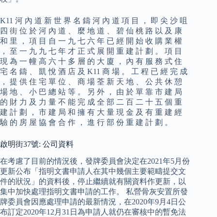
K11 河 內 道 新 世 界 名 鑄 河 內 道 項 目 ， 即 尖 沙 咀
四 街 位 於 河 內 道 、 麼 地 道 、 碧 仙 桃 路 以 及 康
和 里 ， 項 目 自 一 九 七 六 年 已 經 開 始 收 購 業 權
， 至 一 九 九 七 年 才 正 式 展 開 重 建 計 劃 。 項 目
現 為 一 幢 高 六 十 多 層 的 大 廈 ， 內 有 服 務 式 住
宅 名 鑄 、 凱 悅 酒 店 及 K11 商 場 。 工 程 已 經 完 成
， 提 供 住 宅 單 位 、 商 場 荃 新 天 地 、 公 共 休 憩
場 地 、 小 巴 總 站 等 。 另 外 ， 由 於 單 靠 市 建 局
的 財 力 及 力 量 不 能 完 成 全 部 二 百 二 十 五 個 重
建 計 劃 ， 市 建 局 和 擁 有 大 量 現 金 及 有 重 建 經
驗 的 房 屋 協 會 合 作 ， 進 行 部 份 重 建 計 劃 。
啟明街37號: 公司資料
在考慮了目前的情況後，發牌委員會決定在2021年5月份
更新公布「指明文書申請人在其中幾個主要範疇提交文
件的狀況」的資料後，停止繼續就有關資料作更新，以
集中加快處理指明文書申請的工作。 私營骨灰安置所發
牌委員會因應處理申請的最新情況，在2020年9月4日公
布訂定2020年12月31日為申請人就仍在審核中的暫免法