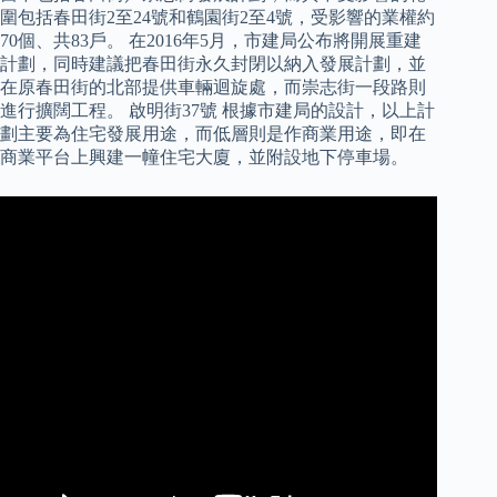
圍包括春田街2至24號和鶴園街2至4號，受影響的業權約
70個、共83戶。 在2016年5月，市建局公布將開展重建
計劃，同時建議把春田街永久封閉以納入發展計劃，並
在原春田街的北部提供車輛迴旋處，而崇志街一段路則
進行擴闊工程。 啟明街37號 根據市建局的設計，以上計
劃主要為住宅發展用途，而低層則是作商業用途，即在
商業平台上興建一幢住宅大廈，並附設地下停車場。