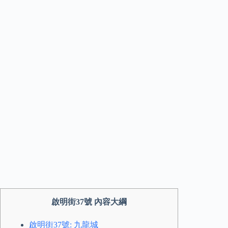
啟明街37號 內容大綱
啟明街37號: 九龍城