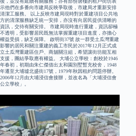
後，並沒有延續有關服務；亦有部份唐樓的租戶街坊表
示他們在多番向市建局反映爭取後，市建局才重新安排
清潔工服務。 以上反映市建局現時對於重建項目公共地
方的清潔服務缺乏統一安排，亦沒有向居民提供清晰的
資訊，交待有關安排。 市建局現時進行重建，資訊卻極
不透明，受影響居民既無法掌握重建項目進度，亦擔心
權益受損，缺乏保障。 啟明街37號 故一群受土瓜灣重建
影響的居民和關注重建的義工市民於2017年12月正式成
立土瓜灣重建區住戶、商舖關注組，希望讓街坊能互相
支援，團結爭取應有權益。 大埔公立學校：創校於1946
年春初，初期由朱仁傑借出太和園別墅暫充校舍，1948
年遷至大埔墟北盛街17號，1979年秋因租約問題停辦。
2006年12月由大埔浸信會接辦，並改名為「大埔浸信會
公立學校」。