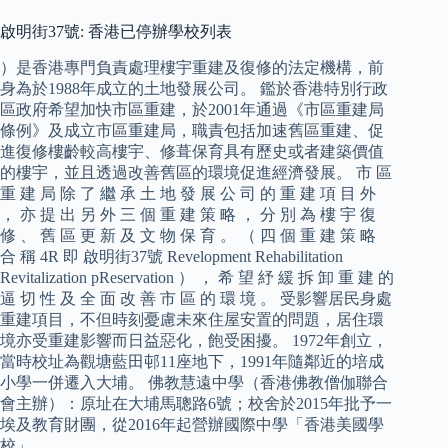
啟明街37號: 香港已停辦學校列表
）是香港專門負責處理樓宇重建及復修的法定機構，前
身為於1988年成立的土地發展公司。 鑑於香港特別行政
區政府希望加快市區重建，於2001年通過《市區重建局
條例》及成立市區重建局，職責包括加速舊區重建、促
進復修樓齡較高樓宇、修葺保育具有歷史或者建築價值
的樓宇，並且透過改善舊區的環境促進經濟發展。 市 區
重 建 局 除 了 繼 承 土 地 發 展 公 司 的 重 建 項 目 外
， 亦 提 出 另 外 三 個 重 建 策 略 ， 分 別 為 樓 宇 復
修 、 舊 區 更 新 及 文 物 保 育 。 （ 四 個 重 建 策 略
合 稱 4R 即 啟明街37號 Revelopment Rehabilitation
Revitalization pReservation ） ， 希 望 紓 緩 拆 卸 重 建 的
逼 切 性 及 全 面 改 善 市 區 的 環 境 。 受影響居民身處
重建項目，不但時刻憂慮未來住屋安置的問題，居住環
境亦受重建影響而日益惡化，飽受困擾。 1972年創立，
當時校址為觀塘藍田邨11座地下，1991年隨鄰近的培成
小學一併遷入大埔。 佛教慧遠中學（香港佛教僧伽聯合
會主辦）：原址在大埔馬聰路6號；校舍於2015年批予一
埃及教育財團，從2016年起營辦國際中學「香港美國學
校」。