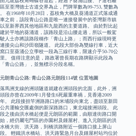
由九龍荔枝角蝴蝶谷道起，經過下葵涌山腰、下達石籬
區至荃灣德士古道交界為止，門牌單數為99-753, 雙數為
。 在1968年10月28日，荔枝角大橋及葵涌道正式落成通
車之前，該段青山公路是唯一連接發展中的荃灣新市鎮
以至新界西其他地區和九龍西的主要道路。 由於對比起
建於平地的葵涌道，該路段是沿山腰走過，所以一般駕
駛人士亦將該路段稱作「青山上路」；而西行線現時更
連接尖山和沙田嶺隧道。 此段大部份為雙線行車，近大
窩口至葵涌公立學校一段為三線行車，限速介乎50-70公
里。 值得注意的是，路政署曾長期在路牌顯示此段為
「青山公路」，並無標示分段名稱。
元朗青山公路: 青山公路元朗段114號 位置地圖
落馬洲支線的洲頭隧道就建在洲頭段的北面，此外，洲
頭段亦曾在2009年1月發生6死嚴重車禍，見香港2009
年。 此段接担竿洲路路口的米埔段向東北，盡頭至新田
公共運輸交匯處側的新深路路口，東北端接洲頭段。 此
段之後由洪水橋起便是元朗區的範圍，由順達街路口開
始，經仍屬屯門區的亦園村及鍾屋村、進入元朗區的洪
水橋大街、洪天路，到橋洪路附近一個路口接上屏山
段。 輕鐵洪水橋站、洪天路緊急月台及鍾屋村站均位於