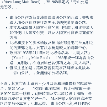
（Yuen Long Main Road），至1968年定名「青山公路 －
元朗段」。
青山公路作為新界地區舊環迴公路的西線，曾與東
線大埔公路組成來往新界全境的交通要道公路。
本文為你提供大陸支付寶的實用指南，概述香港人
如何使用大陸支付寶，以及大陸支付寶香港充值的
方法。
此段和接下的洪水橋段及屏山段都是屯門至元朗之
間的鄉郊之地，只有洪水橋是較大的鄉鎮中心。
政府在1935年2月15日將此段命名為「元朗大路」
（Yuen Long Main Road），1968年統一稱為青山公
路 – 元朗段，不過居民已習慣稱之為元朗大馬路。
值得注意的是，路政署曾長期在路牌顯示此段為
「青山公路」，並無標示分段名稱。
不過，其實市面上還有不少具口碑和穩健快捷的匯款平
台，例如 Wise —— 它採用市場匯率，按比例收取一筆
過的的匯款手續費，到賬時間及支出款項透明清晰，是
匯款時穩健又實惠的好平台。 Max呼籲大家踩經這段窄
路時要放慢車速，互相忍讓。 青山公路元朗段114號位