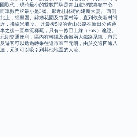
園取代，現時最小的雙數門牌是青山道58號嘉頓中心，
而單數門牌最小是3號、鄰近桂林街的建新大廈。 西側
北上，經壆圍、錦綉花園及竹園村等，直到攸美新村附
近，接駁米埔段。 此最後5段的青山公路在新田公路通
車之後一直車流稀疏，只有一條巴士線（76K）途經。
元朗交通便利，區內有輕鐵及西鐵兩大鐵路系統，市民
及遊客可以透過轉乘往返市區至元朗，由於交通四通八
達，元朗可以吸引到其他地區的人流。