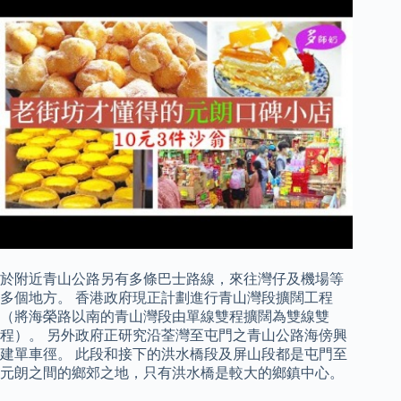
於附近青山公路另有多條巴士路線，來往灣仔及機場等
多個地方。 香港政府現正計劃進行青山灣段擴闊工程
（將海榮路以南的青山灣段由單線雙程擴闊為雙線雙
程）。 另外政府正研究沿荃灣至屯門之青山公路海傍興
建單車徑。 此段和接下的洪水橋段及屏山段都是屯門至
元朗之間的鄉郊之地，只有洪水橋是較大的鄉鎮中心。