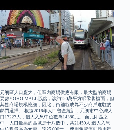
元朗區人口龐大，但區內商場供應有限，最大型的商場
要數YOHO MALL形點，涉約120萬平方呎零售樓面，但
其餘商場規模較細，因此，街舖就成為不少商戶進駐的
熱門選擇。 根據2016年人口普查統計，元朗市中心總人
口17227人，個人入息中位數為14380元。 而元朗區之
中，人口最高的區域是十八鄉中，共21459人;個人入息
中位數最高為元龍，達25,000元。 使用滙豐流動應用程