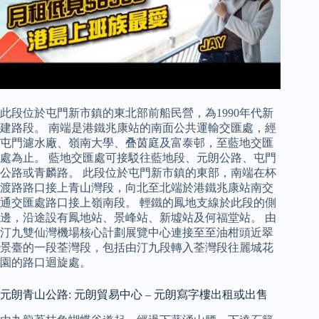
此段位於屯門新市鎮的東北部前船民營，為1990年代新
建路段。 南端是港鐵兆康站的南面公共運輸交匯處，經
屯門濾水廠、嶺南大學、叠茵庭及富泰邨，至藍地交匯
處為止。 藍地交匯處可接駁往藍地段、元朗公路、屯門
公路或青麟路。 此段位於屯門新市鎮的東部，南端在杯
渡路路口接上青山灣段，向北至北端於港鐵兆康站南交
通交匯處路口接上嶺南段。 輕鐵的鳳地支線於此段的側
邊，沿途設有鳳地站、景峰站、新墟站及何福堂站。 由
汀九雙仙灣機場核心計劃展覽中心連接至至油柑頭近翠
景臺的一段荃灣段，包括由汀九段轉入荃灣段往麗城花
園的路口迴旋處。
元朗青山公路: 元朗貿易中心 – 元朗寫字樓出租或出售