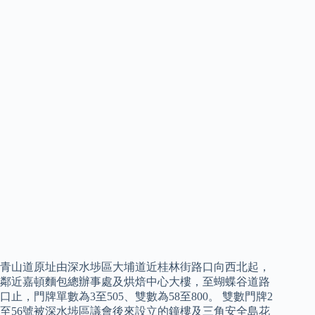
青山道原址由深水埗區大埔道近桂林街路口向西北起，
鄰近嘉頓麵包總辦事處及烘焙中心大樓，至蝴蝶谷道路
口止，門牌單數為3至505、雙數為58至800。 雙數門牌2
至56號被深水埗區議會後來設立的鐘樓及三角安全島花