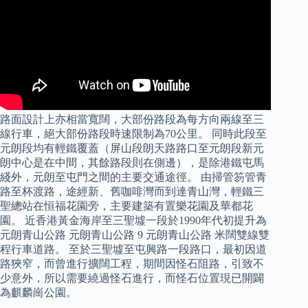
路面設計上亦相當寬闊，大部份路段為每方向兩線至三
線行車，絕大部份路段時速限制為70公里。 同時此段至
元朗段均有輕鐵覆蓋（屏山段朗天路路口至元朗段新元
朗中心是在中間，其餘路段則在側邊），是除港鐵屯馬
綫外，元朗至屯門之間的主要交通途徑。 由掃管笏管青
路至杯渡路，途經新、舊咖啡灣而到達青山灣，輕鐵三
聖總站在恒福花園旁，主要建築有置樂花園及華都花
園。 近香港黃金海岸至三聖墟一段於1990年代初提升為
元朗青山公路 元朗青山公路 9 元朗青山公路 米闊雙線雙
程行車道路。 至於三聖墟至屯興路一段路口，最初因道
路狹窄，而曾進行擴闊工程，期間因怪石阻路，引致不
少意外，所以需要繞過怪石進行，而怪石位置現已開闢
為麒麟崗公園。