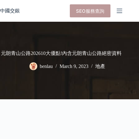
Skip
to
中國交銀
SEO服務查詢
content
元朗青山公路202610大優點!內含元朗青山公路絕密資料
benlau
March 9, 2023
地產