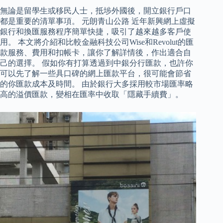
無論是留學生或移民人士，抵埗外國後，開立銀行戶口
都是重要的清單事項。 元朗青山公路 近年新興網上虛擬
銀行和換匯服務程序簡單快捷，吸引了越來越多客戶使
用。 本文將介紹和比較金融科技公司Wise和Revolut的匯
款服務、費用和扣帳卡，讓你了解詳情後，作出適合自
己的選擇。 假如你有打算透過到中銀分行匯款，也許你
可以先了解一些具口碑的網上匯款平台，很可能會節省
的你匯款成本及時間。 由於銀行大多採用較市場匯率略
高的溢價匯款，變相在匯率中收取「隱藏手續費」。