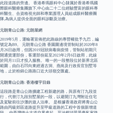
此段道路的旁邊。 香港希瑪眼科中心隸属於香港希瑪國
際眼科醫療集團旗下,中心由二十二位經驗豐富的眼科專
科醫生、合資格視光師和專業護理人員組成眼科醫療團
隊,為病人提供全面的眼科診斷及治療。
元朗青山公路: 元朗屋網
2019年5月，運輸署宣佈把此路線的專營權批予九巴，編
號定為B9。 元朗青山公路 香園圍邊境管制站於2020年8
月26日啟用，但因2019冠狀病毒病疫情，管制站初期只
開通貨運部份，客運部份延至2023年2月6日啟用，此線
於同月11日才投入服務。 唯一的一段整段位於新界北區
範圍，由白石凹向東經過古洞、燕崗及行政長官別墅等
地，止於粉錦公路路口近大頭嶺交匯處。
元朗青山公路: 香港樓宇目錄
這段路是青山公路擴建工程新建的路，與原有汀九段並
行，代替汀九段別墅屋的一段，以避開汀九灣附近住宅
及駕駛前往沙灘的遊人泊車。 是根據香港政府將青山公
路由丙級郊區道路提升至甲級道路的工程中首個新增道
段。 由荃灣德士古道交界處起，至油柑頭翠景臺私家路