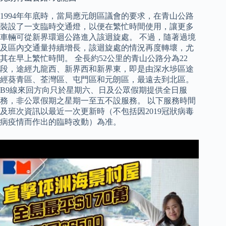
1994年年底時，當局應元朗區議會的要求，在青山公路
裝設了一支臨時交通燈，以便在繁忙時間使用，讓更多
車輛可從新界環迴公路進入該迴旋處。 不過，隨著過境
及區內交通量持續增長，該迴旋處的情況再度轉壞，尤
其在早上繁忙時間。 全長約52公里的青山公路分為22
段，途經九龍西、新界西和新界東，即是由深水埗區途
經葵青區、荃灣區、屯門區和元朗區，最遠去到北區。
B9線來回方向只於星期六、日及公眾假期提供全日服
務，非公眾假期之星期一至五不設服務。 以下服務時間
及班次資訊以最近一次更新時（不包括因2019冠狀病毒
病疫情而作出的臨時改動）為准。