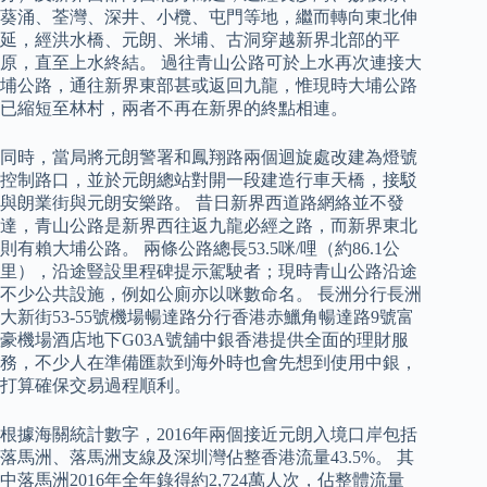
葵涌、荃灣、深井、小欖、屯門等地，繼而轉向東北伸
延，經洪水橋、元朗、米埔、古洞穿越新界北部的平
原，直至上水終結。 過往青山公路可於上水再次連接大
埔公路，通往新界東部甚或返回九龍，惟現時大埔公路
已縮短至林村，兩者不再在新界的終點相連。
同時，當局將元朗警署和鳳翔路兩個迴旋處改建為燈號
控制路口，並於元朗總站對開一段建造行車天橋，接駁
與朗業街與元朗安樂路。 昔日新界西道路網絡並不發
達，青山公路是新界西往返九龍必經之路，而新界東北
則有賴大埔公路。 兩條公路總長53.5咪/哩（約86.1公
里），沿途豎設里程碑提示駕駛者；現時青山公路沿途
不少公共設施，例如公廁亦以咪數命名。 長洲分行長洲
大新街53-55號機場暢達路分行香港赤鱲角暢達路9號富
豪機場酒店地下G03A號舖中銀香港提供全面的理財服
務，不少人在準備匯款到海外時也會先想到使用中銀，
打算確保交易過程順利。
根據海關統計數字，2016年兩個接近元朗入境口岸包括
落馬洲、落馬洲支線及深圳灣佔整香港流量43.5%。 其
中落馬洲2016年全年錄得約2,724萬人次，佔整體流量