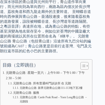
在深水埗區的青山道與元州街平行，青山道作單向東
行，而元州街則為單向西行，兩路為區內僅次於長沙灣
道、荔枝角道和西九龍走廊外的主要幹道。 至蝴蝶谷道
時向西伸展與青山公路－葵涌段連接，後來隨着荔枝角
的道路發展，該段被蝴蝶谷道、長沙灣道等道路隔開。
之粵語音譯）表達所在地，成為青山公路的特點，有些
甚至演變為地名留存至今，例如位於荃灣的中國染廠大
廈的商場就以其所在位置而命名為「8咪半」。 元朗青
山公路 青山公路（包括青山道）沿途所有九巴分站的編
號前綴為CA07；青山公路更是目前行走荃灣、屯門及元
朗往返市區的紅色小巴的主要路徑。
目錄（立即跳往）
元朗青山公路: 星期一至六：上午9:00 – 下午1:00 / 下午
2:30 – 5:00
元朗青山公路: 所有普通科門診診所 在 元朗
元朗青山公路: 新界元朗青山公路111-113地下至2樓
元朗青山公路: 服務
元朗青山公路: Castle Peak Road – Yuen Long青山公路 －
元朗段