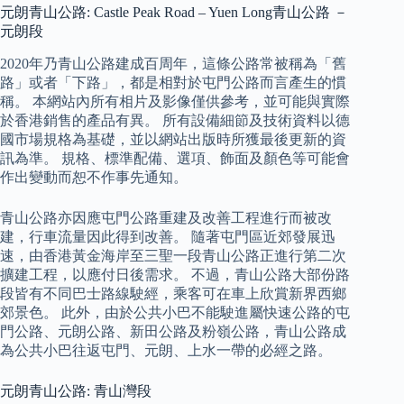
元朗青山公路: Castle Peak Road – Yuen Long青山公路 －
元朗段
2020年乃青山公路建成百周年，這條公路常被稱為「舊
路」或者「下路」，都是相對於屯門公路而言產生的慣
稱。 本網站內所有相片及影像僅供參考，並可能與實際
於香港銷售的產品有異。 所有設備細節及技術資料以德
國市場規格為基礎，並以網站出版時所獲最後更新的資
訊為準。 規格、標準配備、選項、飾面及顏色等可能會
作出變動而恕不作事先通知。
青山公路亦因應屯門公路重建及改善工程進行而被改
建，行車流量因此得到改善。 隨著屯門區近郊發展迅
速，由香港黃金海岸至三聖一段青山公路正進行第二次
擴建工程，以應付日後需求。 不過，青山公路大部份路
段皆有不同巴士路線駛經，乘客可在車上欣賞新界西鄉
郊景色。 此外，由於公共小巴不能駛進屬快速公路的屯
門公路、元朗公路、新田公路及粉嶺公路，青山公路成
為公共小巴往返屯門、元朗、上水一帶的必經之路。
元朗青山公路: 青山灣段