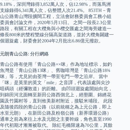
9.18%，深圳灣錄得3,852萬人次，佔12.98%，而落馬洲
支線錄得6,341萬人次，佔整體人次21.4%。 853TH－青
山公路青山灣段擴闊工程，立法會財務委員會工務小組
委員會討論文件，2020年5月13日。 之間一段長2.3公里
路段，有關工程在大欖角與小欖交匯處之間海旁建造一
條長800米的雙程雙線分隔高架道路，並於大欖角闢建一
個迴旋處，財委會於2004年2月批出6.86億元撥款。
元朗青山公路: 分行網絡
青山公路有使用「青山公路××咪」作為地址標示，如釣
魚灣是「青山公路13咪」、舊咖啡灣是「青山公路18¾
咪」等，尤見於由荃灣一帶至屯門一帶之沿岸。 當中
「咪」是英里的英文「mile」之音譯，代表該處與尖沙
咀碼頭（經彌敦道）的距離。 由凹頭迴旋處開始向北，
到錦田河北面轉至新田公路西側北上，經壆圍、錦綉花
園及竹園村等，直到攸美新村附近，接駁米埔段。 此段
及隨後四段的青山公路（以前統稱之為上元公路，即上
水至元朗），在新田公路及粉嶺公路（新界環迴公路）
通車之前為來往上水及元朗之主要幹線，角色直至1990
年代初期才漸漸被取代。 除紅毛橋限速為70公里，其餘