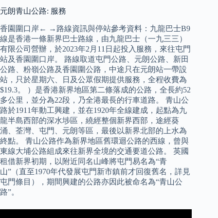
元朗青山公路: 服務
香園圍口岸← →路線資訊與停站參考資料：九龍巴士B9
線是香港一條新界巴士路線，由九龍巴士（一九三三）
有限公司營辦，於2023年2月11日起投入服務，來往屯門
站及香園圍口岸。 路線取道屯門公路、元朗公路、新田
公路、粉嶺公路及香園圍公路，中途只在元朗站一帶設
站，只於星期六、日及公眾假期提供服務，全程收費為
$19.3。 ）是香港新界地區第二條落成的公路，全長約52
多公里，並分為22段，乃全港最長的行車道路。 青山公
路於1911年動工興建，並在1920年全線建成，起點為九
龍半島西部的深水埗區，繞經整個新界西部，途經葵
涌、荃灣、屯門、元朗等區，最後以新界北部的上水為
終點。 青山公路作為新界地區舊環迴公路的西線，曾與
東線大埔公路組成來往新界全境的交通要道公路。 英國
租借新界初期，以附近同名山峰將屯門易名為“青
山”（直至1970年代發展屯門新市鎮前才回復舊名，詳見
屯門條目），期間興建的公路亦因此被命名為“青山公
路”。