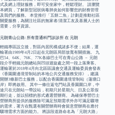
式及網上理財服務，即可安坐家中，輕鬆理財。 請瀏覽
本網頁，了解新型冠狀病毒肺炎如何影響您的財務管理
及我們的服務。 本堂推行「五餅二魚」計劃是推動社區
關愛服務，為關注社區的無家者/清潔工友及基層人士的
需要，分享資源。
元朗青山公路: 所有普通科門診診所 在 元朗
輕鐵專區設立後，對區內居民構成諸多不便；結果，運
輸署由1989年4月2日起在元朗區局部放寬有關措施。 九
巴54、64K、76K、77K各線巴士可在青山公路 － 元朗
段介乎輕鐵元朗總站與凹頭迴旋處之間一段上落乘客。
運輸署於2018年4月向北區區議會交通及運輸委員會發表
《香園圍邊境管制站的本地公共交通服務安排》，建議
開辦3條新巴士服務，以配合香園圍邊境管制站（蓮塘口
岸）即將啟用。 其中一條往返屯門站及香園圍口岸，中
途只在元朗站一帶設站，初期只於星期六、日及公眾假
期行走，並以招標的形式遴選營辦商。 為確保專營巴士
營辦商所提供的服務除可滿足預期需求外亦可滿足驟增
的需求，署方在甄選有關營辦商時會留意營辦商在應付
驟增需求方面的能力。 將該段道路命名為「元朗大路」