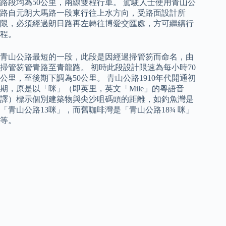
路段均為50公里，兩線雙程行車。 駕駛人士使用青山公
路自元朗大馬路一段東行往上水方向，受路面設計所
限，必須經過朗日路再左轉往博愛交匯處，方可繼續行
程。
青山公路最短的一段，此段是因經過掃管笏而命名，由
掃管笏管青路至青龍路。 初時此段設計限速為每小時70
公里，至後期下調為50公里。 青山公路1910年代開通初
期，原是以「咪」（即英里，英文「Mile」的粵語音
譯）標示個別建築物與尖沙咀碼頭的距離，如釣魚灣是
「青山公路13咪」，而舊咖啡灣是「青山公路18¾ 咪」
等。