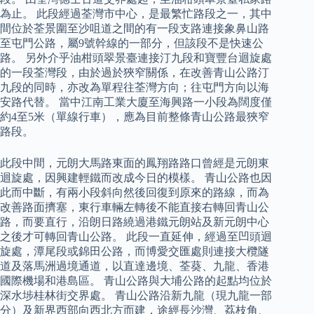
為止。 此段經過荃灣市中心，是最繁忙路段之一，其中
間位於荃景圍至沙咀道之間的有一段支路連接象鼻山路
至屯門公路，屬9號幹線的一部分，但該段不是快速公
路。 另外介乎油柑頭翠景臺連接汀九段和寶豐台迴旋處
的一段荃灣段，由於過於狹窄關係，在改善青山公路汀
九段的同時，亦改為單程往荃灣方向；往屯門方向以海
安路代替。 當中江南工業大廈至海興路一小段為闊度僅
約4至5米（單線行車），應為目前整條青山公路最狹窄
路段。
此段中間，元朗大馬路東面的鳳翔路路口曾經是元朗東
迴旋處，因興建輕鐵而改成今日的模樣。 青山公路也因
此而中斷，有兩小段斜向然後回復到原來的路線，而為
改善路面擠塞，東行車輛左轉後不能直接右轉回青山公
路，而要直行，沿朗日路繞過港鐵元朗站及新元朗中心
之後才可轉回青山公路。 此段一直延伸，經過至凹頭迴
旋處，潭尾段或錦田公路，而博愛交匯處則連接大欖隧
道及落馬洲過境通道，以直達邊境、荃葵、九龍、香港
國際機場和港島區。 青山公路與大埔公路的起點均位於
深水埗桂林街交界處。 青山公路沿新九龍（現九龍一部
分）及新界西部向西北方而建，途經長沙灣、荔枝角、