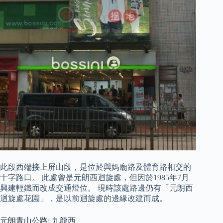
此段西端接上屏山段，是位於與媽廟路及體育路相交的
十字路口。 此處曾是元朗西迴旋處，但因於1985年7月
興建輕鐵而改成交通燈位。 現時該處路邊仍有「元朗西
迴旋處花園」，是以前迴旋處的邊緣改建而成。
元朗青山公路: 九龍西