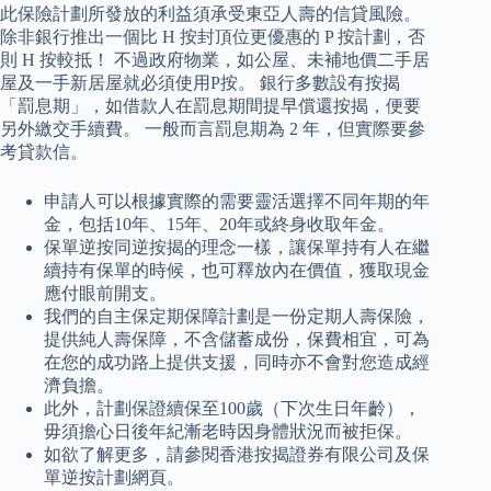
此保險計劃所發放的利益須承受東亞人壽的信貸風險。
除非銀行推出一個比 H 按封頂位更優惠的 P 按計劃，否
則 H 按較抵！ 不過政府物業，如公屋、未補地價二手居
屋及一手新居屋就必須使用P按。 銀行多數設有按揭
「罰息期」，如借款人在罰息期間提早償還按揭，便要
另外繳交手續費。 一般而言罰息期為 2 年，但實際要參
考貸款信。
申請人可以根據實際的需要靈活選擇不同年期的年
金，包括10年、15年、20年或終身收取年金。
保單逆按同逆按揭的理念一樣，讓保單持有人在繼
續持有保單的時候，也可釋放內在價值，獲取現金
應付眼前開支。
我們的自主保定期保障計劃是一份定期人壽保險，
提供純人壽保障，不含儲蓄成份，保費相宜，可為
在您的成功路上提供支援，同時亦不會對您造成經
濟負擔。
此外，計劃保證續保至100歲（下次生日年齡），
毋須擔心日後年紀漸老時因身體狀況而被拒保。
如欲了解更多，請參閱香港按揭證券有限公司及保
單逆按計劃網頁。