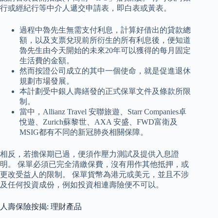
行或經紀行等中介人遞交申請表，即白表或黃表。
過程中魯先生無需支付利息，計算好借出的貸款總
額，以及支票兌現前所衍生的所有利息後，便知道
魯先生由今天開始的未來20年可以獲得的每月固定
生活費的金額。
然而按證公司成立的其中一個使命，就是促進退休
規劃市場發展。
本計劃受中銀人壽繕發的正式保單文件及條款所限
制。
當中，Allianz Travel 安聯旅遊、Starr Companies卓
悅遊、Zurich蘇黎世、AXA 安盛、FWD富衛及
MSIG都有不同的新冠肺炎相關保障。
相反，若擔保期已過，便須作壓力測試及提供入息證
明。 保單必須已完全清繳保費，沒有用作其他抵押，或
更改受益人的限制。 保單貨幣為港元或美元，並且不涉
及任何投資成份，例如投資相連壽險便不可以。
人壽保險按揭: 理財產品