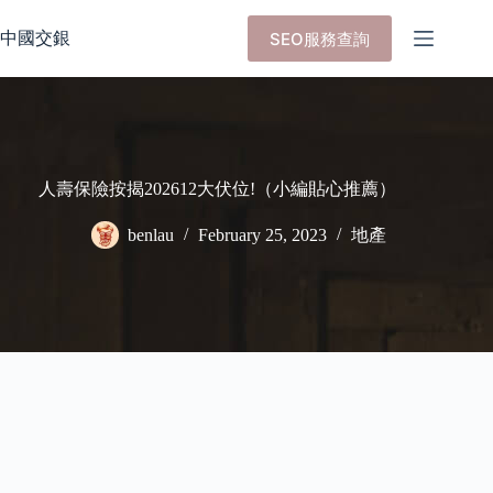
Skip
to
中國交銀
SEO服務查詢
content
人壽保險按揭202612大伏位!（小編貼心推薦）
benlau
February 25, 2023
地產