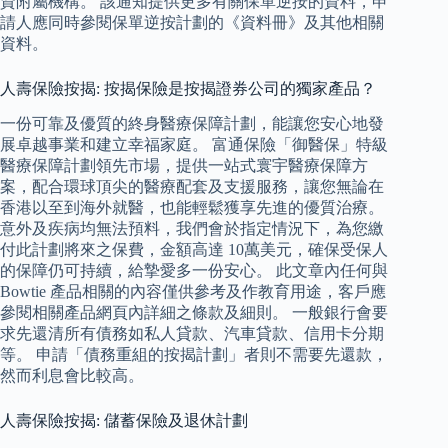
資附屬機構。 該通知提供更多有關保單逆按的資料，申
請人應同時參閱保單逆按計劃的《資料冊》及其他相關
資料。
人壽保險按揭: 按揭保險是按揭證券公司的獨家產品？
一份可靠及優質的終身醫療保障計劃，能讓您安心地發
展卓越事業和建立幸福家庭。 富通保險「御醫保」特級
醫療保障計劃領先市場，提供一站式寰宇醫療保障方
案，配合環球頂尖的醫療配套及支援服務，讓您無論在
香港以至到海外就醫，也能輕鬆獲享先進的優質治療。
意外及疾病均無法預料，我們會於指定情況下，為您繳
付此計劃將來之保費，金額高達 10萬美元，確保受保人
的保障仍可持續，給摯愛多一份安心。 此文章內任何與
Bowtie 產品相關的內容僅供參考及作教育用途，客戶應
參閱相關產品網頁內詳細之條款及細則。 一般銀行會要
求先還清所有債務如私人貸款、汽車貸款、信用卡分期
等。 申請「債務重組的按揭計劃」者則不需要先還款，
然而利息會比較高。
人壽保險按揭: 儲蓄保險及退休計劃