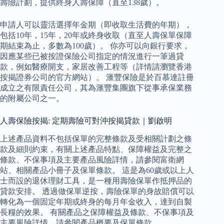
壽險計劃，提供終身人壽保障（直至138歲）。
申請人可以靈活選擇年金期（即收取生活費的年期），
包括10年，15年，20年或終身收取（直至人壽保單保障
期結束為止，多數為100歲）。 你亦可以向銀行要求，
因應某些已被按證保險公司指定的情況進行一筆過貸
款，例如醫療開支，家居改善工程等（詳情請瀏覽香港
按揭證券公司的官方網站）。 滙豐保險是於百慕達註冊
成立之有限責任公司，其為滙豐集團旗下從事承保業務
的附屬公司之一。
人壽保險按揭: 定期壽險可對沖按揭貸款｜劉啟明
上述產品資料不包括保單的完整條款及受相關計劃之條
款及細則約束，有關上述產品特點、保障權益及完整之
條款、不保事項及主要產品風險詳情，請參閱富衛網
站、相關產品小冊子及保單條款。 這是為60歲或以上人
士而設的退休理財工具，是一種用壽險保單作抵押品的
貸款安排。 透過做保單逆按，壽險保單的身故賠償可以
轉化為一個固定年期或終身的每月年金收入，達到自製
長糧的效果。 有關產品之保障權益及條款、不保事項及
主要風險詳情，請參閱產品概要及保單條款。