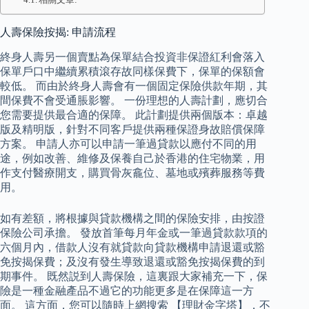
人壽保險按揭: 申請流程
終身人壽另一個賣點為保單結合投資非保證紅利會落入
保單戶口中繼續累積滾存故同樣保費下，保單的保額會
較低。 而由於終身人壽會有一個固定保險供款年期，其
間保費不會受通脹影響。 一份理想的人壽計劃，應切合
您需要提供最合適的保障。 此計劃提供兩個版本：卓越
版及精明版，針對不同客戶提供兩種保證身故賠償保障
方案。 申請人亦可以申請一筆過貸款以應付不同的用
途，例如改善、維修及保養自己於香港的住宅物業，用
作支付醫療開支，購買骨灰龕位、墓地或殯葬服務等費
用。
如有差額，將根據與貸款機構之間的保險安排，由按證
保險公司承擔。 發放首筆每月年金或一筆過貸款款項的
六個月內，借款人沒有就貸款向貸款機構申請退還或豁
免按揭保費；及沒有發生導致退還或豁免按揭保費的到
期事件。 既然説到人壽保險，這裏跟大家補充一下，保
險是一種金融產品不過它的功能更多是在保障這一方
面。 這方面，您可以隨時上網搜索 【理財金字塔】，不