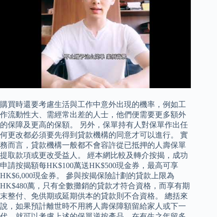
購買時還要考慮生活與工作中意外出現的機率，例如工
作流動性大、需經常出差的人士，他們便需要更多額外
的保障及更高的保額。 另外，保單持有人對保單作出任
何更改都必須要先得到貸款機構的同意才可以進行。 實
務而言，貸款機構一般都不會容許從已抵押的人壽保單
提取款項或更改受益人。 經本網比較及轉介按揭，成功
申請按揭額每HK$100萬送HK$500現金券，最高可享
HK$6,000現金券。 參與按揭保險計劃的貸款上限為
HK$480萬，只有全數攤銷的貸款才符合資格，而享有期
末整付、免供期或延期供本的貸款則不合資格。 總括來
說，如果預計離世時不用將人壽保障額留給家人或下一
代，就可以考慮上述的保單逆按產品，在有生之年留多