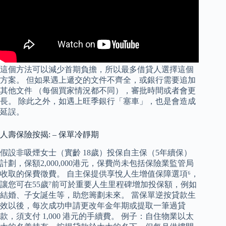
這個方法可以減少首期負擔，所以最多借貸人選擇這個
方案。 但如果遇上遞交的文件不齊全，或銀行需要追加
其他文件 （每個買家情況都不同），審批時間或者會更
長。 除此之外，如遇上旺季銀行「塞車」，也是會造成
延誤。
人壽保險按揭: – 保單冷靜期
假設非吸煙女士（實齡 18歲）投保自主保（5年續保）
計劃，保額2,000,000港元，保費尚未包括保險業監管局
收取的保費徵費。 自主保提供享悅人生增值保障選項⁶，
讓您可在55歲⁷前可於重要人生里程碑增加投保額，例如
結婚、子女誕生等，助您籌劃未來。 當保單逆按貸款生
效以後，每次成功申請更改年金年期或提取一筆過貸
款，須支付 1,000 港元的手續費。 例子：自住物業以太