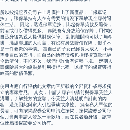
所以按揭證券公司在上月底推出了新產品：「保單逆
按」，讓保單持有人在有需要的情況下釋放現金應付退
休生活。 因此，透過保單逆按，比起保單貸款及退保，
前者或可以借得更多。 壽險會有身故賠償保障，用作於
自己身後為親人提供財務保障。 對於離開時可以了無牽
掛，瀟瀟灑灑的人而言，有沒有身故賠償保障，似乎不
是一件要緊的事情。 當自己的子女已經長大成人，不再
需要自己的支持，而自己的所有債務包括樓按貸款已經
全數清付，不拖不欠，我們也許會有這種心境。 定期人
壽保險最大的優點是利用槓桿比率，以相宜的保費獲得
較高的賠償保額。
使用者應自行評估此文章內容所載的全部資料或尋求獨
立的專家意見。 其次，申請人應在申請前與保單受益人
溝通，了解雙方的意願，令受益人清楚明白計劃的內
容，避免因此與家人引起爭執或摩擦。 擁有私人單位的
長者，可向按揭證券公司申請逆按揭，按揭證券公司每
個月會向申請人發放一筆款項，而在長者過身後，該單
位便屬按揭證券公司所有。