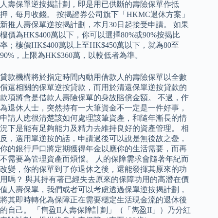
人壽保單逆按揭計劃，即是用已供斷的壽險保單作抵
押，每月收錢。 按揭證券公司旗下「HKMC退休方案」
新推人壽保單逆按揭計劃，本月30日起接受申請。 如果
樓價為HK$400萬以下，你可以選擇80%或90%按揭比
率；樓價HK$400萬以上至HK$450萬以下，就為80至
90%，上限為HK$360萬，以較低者為準。
貸款機構將於指定時間內動用借款人的壽險保單以全數
償還相關的保單逆按貸款，而用於清還保單逆按貸款的
款項將會是借款人壽險保單的身故賠償金額。 不過，作
為退休人士，突然持有一大筆資金不一定是一件好事，
申請人應很清楚該如何處理該筆資產，和隨年漸長的情
況下是能有足夠能力及精力去維持良好的資產管理。 相
反，選用單逆按的話，申請過後可以說是無後故之憂，
你的銀行戶口將定期獲得年金以應你的生活需要，而再
不需要為管理資產而煩惱。 人的保障需求會隨著年紀而
改變，你的保單到了你退休之後，還能發揮其原來的功
用嗎？ 與其持有著已經失去原來的保障功用的高潛在價
值人壽保單，我們或者可以考慮透過保單逆按揭計劃，
將其即時轉化為保障正在需要穩定生活現金流的退休後
的自己。 「雋盈II人壽保障計劃」（「雋盈II」）乃分紅