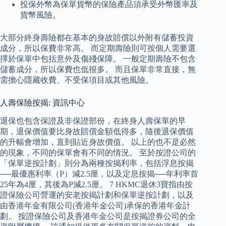
投保外幣為保單貨幣的保險產品須承受外幣匯率及
貨幣風險。
大部分終身壽險都在基本的身故賠償以外附有儲蓄投資
成分，所以保費非常高。 而定期壽險則可按個人需要選
擇於保單中包括意外及傷殘保障。 一般定期壽險不包含
儲蓄成分，所以保費也低很多。 而且保單非常直接，無
需擔心隱藏收費、不受保項目或其他風險。
人壽保險按揭: 資訊中心
退保也包含保證及非保證部份，在終身人壽保單的早
期，退保價值要比身故賠償金額低得多，隨後退保價值
的升幅會增加，直到貼近身故價值。 以上的也不是必然
的現象，不同的保單會有不同的情況。 至於按證公司的
「保單逆按計劃」則分為兩種按揭利率，包括浮息按揭
──最優惠利率（P）減2.5厘，以及定息按揭──年利率首
25年為4厘，其後為P減2.5厘。 7 HKMC退休3寶指由按
證保險公司營運的安老按揭計劃和保單逆按計劃，以及
由香港年金有限公司(香港年金公司)承保的香港年金計
劃。 按證保險公司及香港年金公司是按揭證券公司的全