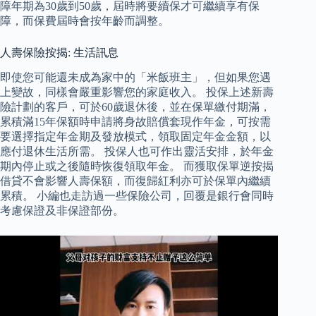
障年期為30歲到50歲，屆時將要續保才可繼續享有保
障，而保費屆時會按年齡而調整。
人壽保險按揭: 生活訊息
即使您可能還未成為家中的「米飯班主」，但如果您遇
上變故，同樣會嚴重影響您的家庭收入。 投保上述新壽
險計劃的客戶，可於60歲退休後，並在保單繳付期滿，
累積滿15年保額時申請將身故賠償套現作年金，可按需
要選擇指定年金期及發放模式，領取固定年金金額，以
應付退休生活所需。 投保人也可作出靈活安排，於年金
期內停止或之後隨時恢復領取年金。 而獲取保單逆按揭
借貸不會影響人壽保額，而復歸紅利亦可於保單內繼續
累積。 小編也走訪過一些保險公司，回覆是銀行會同時
考慮保證及非保證部份。