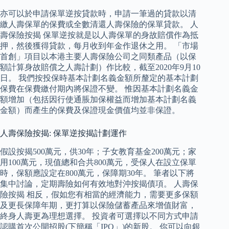
亦可以於申請保單逆按貸款時，申請一筆過的貸款以清
繳人壽保單的保費或全數清還人壽保險的保單貸款。 人
壽保險按揭 保單逆按就是以人壽保單的身故賠償作為抵
押，然後獲得貸款，每月收到年金作退休之用。 「市場
首創」項目以本港主要人壽保險公司之同類產品（以保
額計算身故賠償之人壽計劃）作比較，截至2020年9月10
日。 我們按投保時基本計劃名義金額所釐定的基本計劃
保費在保費繳付期內將保證不變。 惟因基本計劃名義金
額增加（包括因行使通脹加保權益而增加基本計劃名義
金額）而產生的保費及保證現金價值均並非保證。
人壽保險按揭: 保單逆按揭計劃運作
假設按揭500萬元，供30年；子女教育基金200萬元；家
用100萬元，現值總和合共800萬元，受保人在設立保單
時，保額應設定在800萬元，保障期30年。 筆者以下將
集中討論，定期壽險如何有效地對沖按揭債項。 人壽保
險按揭 相反，假如您有相當的經濟能力，需要更多保額
及更長保障年期，更打算以保險儲蓄產品來增值財富，
終身人壽更為理想選擇。 投資者可選擇以不同方式申請
認購首次公開招股(下簡稱「IPO」)的新股。 你可以向銀