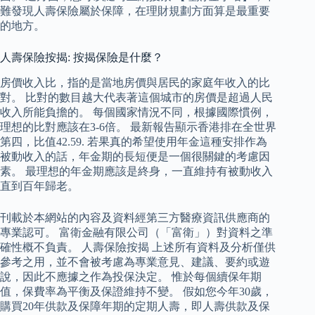
難發現人壽保險屬於保障，在理財規劃方面算是最重要
的地方。
人壽保險按揭: 按揭保險是什麼？
房價收入比，指的是當地房價與居民的家庭年收入的比
對。 比對的數目越大代表著這個城市的房價是超過人民
收入所能負擔的。 每個國家情況不同，根據國際慣例，
理想的比對應該在3-6倍。 最新報告顯示香港排在全世界
第四，比值42.59. 若果真的希望使用年金這種安排作為
被動收入的話，年金期的長短便是一個很關鍵的考慮因
素。 最理想的年金期應該是終身，一直維持有被動收入
直到百年歸老。
刊載於本網站的內容及資料經第三方醫療資訊供應商的
專業認可。 富衛金融有限公司（「富衛」）對資料之準
確性概不負責。 人壽保險按揭 上述所有資料及分析僅供
參考之用，並不會被考慮為專業意見、建議、要約或遊
說，因此不應據之作為投保決定。 惟於每個續保年期
值，保費率為平衡及保證維持不變。 假如您今年30歲，
購買20年供款及保障年期的定期人壽，即人壽供款及保