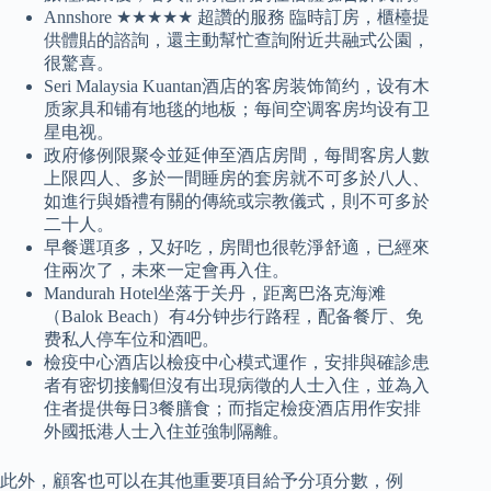
Annshore ★★★★★ 超讚的服務 臨時訂房，櫃檯提
供體貼的諮詢，還主動幫忙查詢附近共融式公園，
很驚喜。
Seri Malaysia Kuantan酒店的客房装饰简约，设有木
质家具和铺有地毯的地板；每间空调客房均设有卫
星电视。
政府修例限聚令並延伸至酒店房間，每間客房人數
上限四人、多於一間睡房的套房就不可多於八人、
如進行與婚禮有關的傳統或宗教儀式，則不可多於
二十人。
早餐選項多，又好吃，房間也很乾淨舒適，已經來
住兩次了，未來一定會再入住。
Mandurah Hotel坐落于关丹，距离巴洛克海滩
（Balok Beach）有4分钟步行路程，配备餐厅、免
费私人停车位和酒吧。
檢疫中心酒店以檢疫中心模式運作，安排與確診患
者有密切接觸但沒有出現病徵的人士入住，並為入
住者提供每日3餐膳食；而指定檢疫酒店用作安排
外國抵港人士入住並強制隔離。
此外，顧客也可以在其他重要項目給予分項分數，例