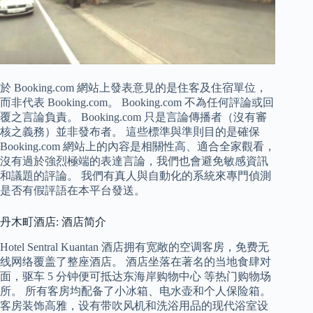
於 Booking.com 網站上發表意見的是住客及住宿單位，
而非代表 Booking.com。 Booking.com 不為任何評論或回
覆之言論負責。 Booking.com 只是言論傳播者（沒有審
核之義務）並非發布者。 這些標準與準則目的是確保
Booking.com 網站上的內容是相關性高、適合全家觀看，
沒有過於強烈極端的表達言論，我們也會避免敏感資訊
和議題的評論。 我們有真人與自動化的系統來專門偵測
是否有假評語在本平台發送。
丹木町酒店: 酒店简介
Hotel Sentral Kuantan 酒店拥有宽敞的空调客房，免费无
线网络覆盖了整座酒店。 酒店坐落在著名的当地食肆对
面，驱车 5 分钟便可抵达东海岸购物中心 等热门购物场
所。 所有客房均配备了小冰箱、电水壶和个人保险箱。
客房装饰高雅，设有带吹风机和洗浴用品的现代浴室设