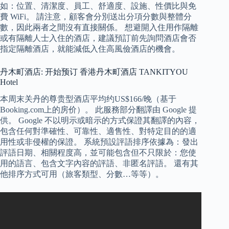
如：位置、清潔度、員工、舒適度、設施、性價比與免
費 WiFi。 請注意，顧客會分別送出分項分數與整體分
數，因此兩者之間沒有直接關係。 想避開入住用作隔離
或有隔離人士入住的酒店，建議預訂前先詢問酒店會否
指定隔離酒店，就能減低入住高風儉酒店的機會。
丹木町酒店: 开始预订 香港丹木町酒店 TANKITYOU
Hotel
本周末关丹的尊贵型酒店平均约US$166/晚（基于
Booking.com上的房价）。 此服務部分翻譯由 Google 提
供。 Google 不以明示或暗示的方式保證其翻譯的內容，
包含任何對準確性、可靠性、適售性、對特定目的的適
用性或非侵權的保證。 系統預設評語排序依據為：發出
評語日期、相關程度高，並可能包含但不只限於：您使
用的語言、包含文字內容的評語、非匿名評語。 還有其
他排序方式可用（旅客類型、分數…等等）。