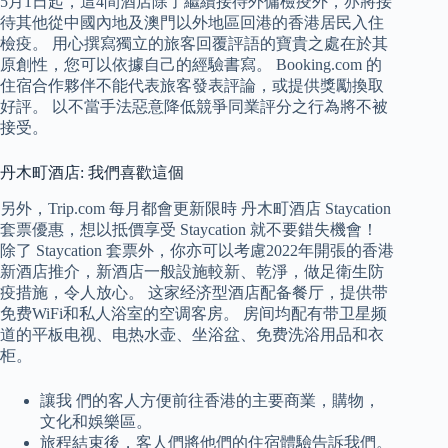
5月1日起，這4間酒店除了繼續接待外傭檢疫外，亦將接
待其他從中國內地及澳門以外地區回港的香港居民入住
檢疫。 用心撰寫獨立的旅客回覆評語的寶貴之處在於其
原創性，您可以依據自己的經驗書寫。 Booking.com 的
住宿合作夥伴不能代表旅客發表評論，或提供獎勵換取
好評。 以不當手法惡意降低競爭同業評分之行為將不被
接受。
丹木町酒店: 我們喜歡這個
另外，Trip.com 每月都會更新限時 丹木町酒店 Staycation
套票優惠，想以抵價享受 Staycation 就不要錯失機會！
除了 Staycation 套票外，你亦可以考慮2022年開張的香港
新酒店推介，新酒店一般設施較新、乾淨，做足衛生防
疫措施，令人放心。 这家经济型酒店配备餐厅，提供带
免费WiFi和私人浴室的空调客房。 房间均配有带卫星频
道的平板电视、电热水壶、坐浴盆、免费洗浴用品和衣
柜。
讓我 們的客人方便前往香港的主要商業，購物，
文化和娛樂區。
旅程結束後，客人們將他們的住宿體驗告訴我們。