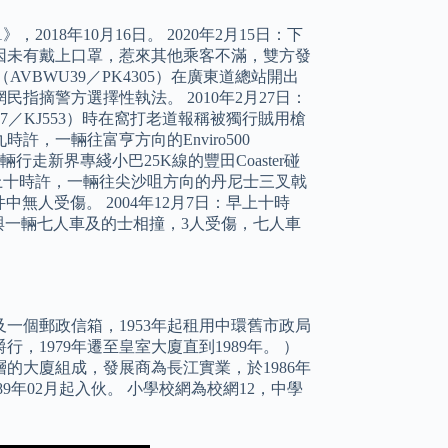
018年10月16日。 2020年2月15日：下
87）因未有戴上口罩，惹來其他乘客不滿，雙方發
AVBWU39／PK4305）在廣東道總站開出
摘警方選擇性執法。 2010年2月27日：
7／KJ553）時在窩打老道報稱被獨行賊用槍
許，一輛往富亨方向的Enviro500
輛行走新界專綫小巴25K線的豐田Coaster碰
：早上十時許，一輛往尖沙咀方向的丹尼士三叉戟
中無人受傷。 2004年12月7日：早上十時
與一輛七人車及的士相撞，3人受傷，七人車
一個郵政信箱，1953年起租用中環舊市政局
，1979年遷至皇室大廈直到1989年。 ）
的大廈組成，發展商為長江實業，於1986年
989年02月起入伙。 小學校網為校網12，中學