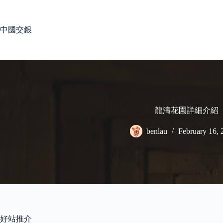
Skip
to
content
中國交銀
龍濤花園詳細介紹
benlau
February 16, 
好站推介