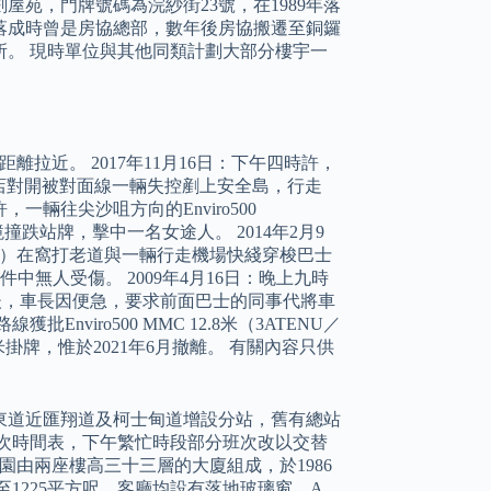
苑，門牌號碼為浣紗街23號，在1989年落
在落成時曾是房協總部，數年後房協搬遷至銅鑼
。 現時單位與其他同類計劃大部分樓宇一
離拉近。 2017年11月16日：下午四時許，
島酒店對開被對面線一輛失控剷上安全島，行走
時許，一輛往尖沙咀方向的Enviro500
鏡撞跌站牌，擊中一名女途人。 2014年2月9
SG945）在窩打老道與一輛行走機場快綫穿梭巴士
，事件中無人受傷。 2009年4月16日：晚上九時
道）後，車長因便急，要求前面巴士的同事代將車
viro500 MMC 12.8米（3ATENU／
掛牌，惟於2021年6月撤離。 有關內容只供
東道近匯翔道及柯士甸道增設分站，舊有總站
的班次時間表，下午繁忙時段部分班次改以交替
園由兩座樓高三十三層的大廈組成，於1986
至1225平方呎，客廳均設有落地玻璃窗，A、