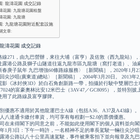
: 龍濤花園 成交記錄
濤花園: 九龍塘花園租盤
濤花園: 九龍塘
園: 九龍塘花園附近配套設施
關文章:
 龍濤花園 成交記錄
路線271，由九巴營辦，來往大埔（富亨）及佐敦（西九龍站）
吐露港公路及獅子山隧道往返九龍市區九龍塘（窩打老道）、油麻
春庚子鼠年 九巴增強60條路線服務〉［新聞稿］，2020年1月
遷回尖沙咀(廣東道)總站〉［新聞稿］，2004年3月20日。 20
電影《冰封俠3D》於白石角創新路一帶，拍攝於行駛中雙層巴士
7024的富豪奧林比安12米巴士（3AV47／GC8095），並
使用了此路線及富亨膠牌。
別優惠不適用於其他龍運巴士A線（包括A36、A37及A43線）。
人八達通卡繳付車資，均可享有每程劃一$2.0的票價優惠。
司在未得閣下的同意之前，不能如此使用閣下的個人資料並向閣
07年1月3日：下午一時許，一名精神不足的車長駕駛一輛往尖沙咀方向
露港公路以八十公里高速駕駛，事件被乘客拍下並向報章及九巴