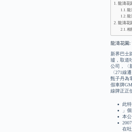
龍濤花園
龍
龍
龍濤花
相
龍濤花園:
新界巴士
墟，取道
公司，〈新
〈271線
甄子丹為
假車牌GM
線牌正正
此特
」個
本公
20
在吐