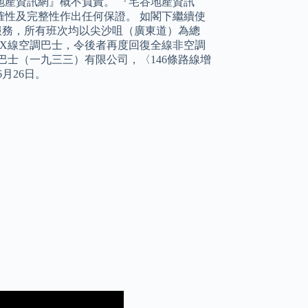
產資訊網』概不負責。 『宅谷地產資訊
性及完整性作出任何保證。 如閣下繼續使
日服務，所有班次均以尖沙咀（廣東道）為總
2X線空調巴士，令後者再度回復全線非空調
巴士（一九三三）有限公司，〈146條路線增
月26日。