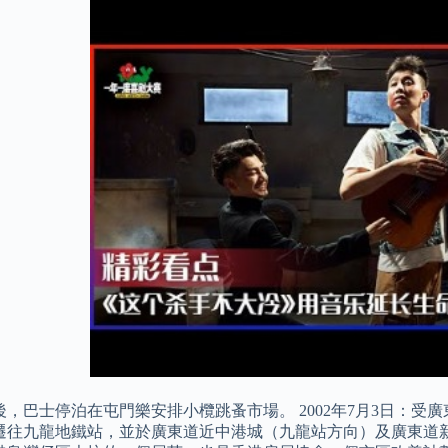
後，巴士停泊在屯門樂安排小欖跳蚤市場。 2002年7月3日：
遷往九龍地鐵站，並於廣東道近中港城（九龍站方向）及廣東道新