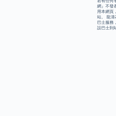
若有任何
網』不發
用本網頁
站。 龍
巴士服務
設巴士到站