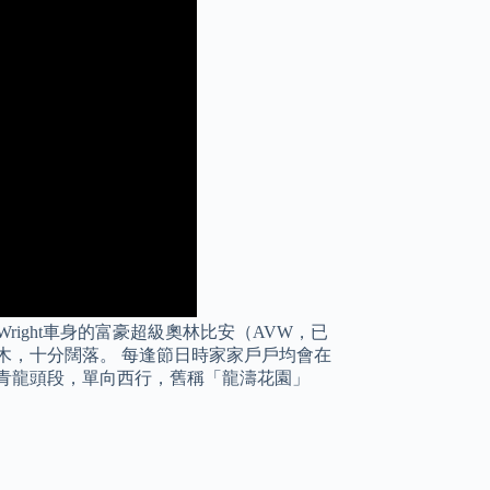
置Wright車身的富豪超級奧林比安（AVW，已
木，十分闊落。 每逢節日時家家戶戶均會在
 青龍頭段，單向西行，舊稱「龍濤花園」