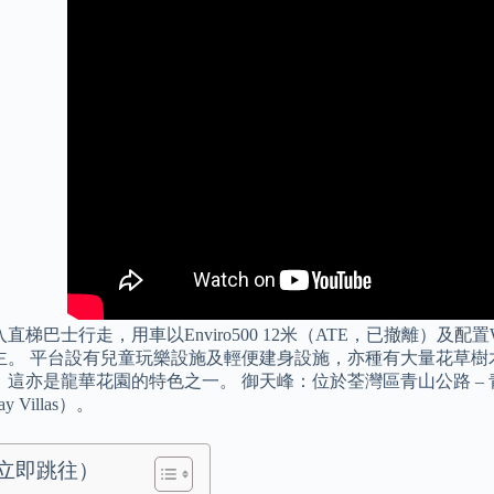
加入直梯巴士行走，用車以Enviro500 12米（ATE，已撤離）及配
主。 平台設有兒童玩樂設施及輕便建身設施，亦種有大量花草樹
，這亦是龍華花園的特色之一。 御天峰：位於荃灣區青山公路 –
ay Villas）。
立即跳往）