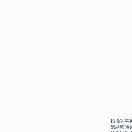
拍攝完畢
總站臨時