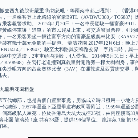
站搬去西九後脫班嚴重 街坊怒吼：等兩架車都上唔到〉，《香港01》，2
，一名乘客登上此路線的富豪B9TL（AVBWU380／TC68
乘客報警求助。 2015年1月20日：一名車長駕駛一輛富豪B9TL（
雙黃線停車讓「追車」的市民趕及上車，被交通警員票控，引起網民指
，一名乘客乘坐一輛往富亨方向的富豪超級奧林比安（3ASV27
裝有幾十萬元金飾的手提包。 龍濤花園 2017年12月6日：晚上九時
TENU414／TE3947）駛至太和路與安祥路交界十字路口時，與一
路中交通燈，2車車頭均損毀，4人受傷。 2014年5月31日
44／KV8948）在窩打老道撞到真義里對開路旁一棵大樹樹身，事件
往尖沙咀方向的富豪奧林比安（3AV）在彌敦道及西貢街交界，
逃去。
 九龍塘花園租盤
第五代總部，也是首個自置辦事處，房協成立時只租用一小地方及
代總部，1957年遷至下亞厘畢道布政司署附近，1959年遷至公爵行
一個高級私人屋苑，位於香港島大坑大坑徑25號，由兩座樓高33層
濤花園 龍濤苑 1座 共有28層，提供196個單位。 龍濤苑 1座 於1
仔區。