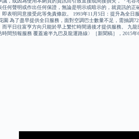
爭議，或因為使用本網頁的資訊而引致直接或間接損失，『宅谷地
表任何聲明或作出任何保證，無論是明示或暗示的，就資訊的正確
，即表明同意接受此等免責條款。 1993年11月5日：提升為全
濤花園 為了盡早提供全日服務，面對空調巴士數量不足，需抽調7
，而平日往富亨方向只能於早上繁忙時間過後才提供服務。 九龍
時間預報服務 覆蓋逾半九巴及龍運路線〉［新聞稿］，2015年6