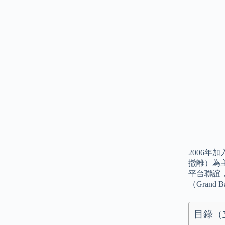
2006年
撤離）為
平台聯誼
（Grand B
目錄（