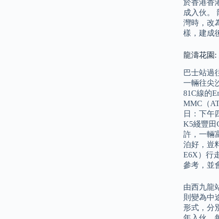
於香港香
成入伙。
灣時，改
樣，建成
龍濤花園:
巴士站過往
一輛往尖沙
81C線的E
MMC（A
日：下午四
K5綫豐田C
許，一輛富
泊好，豈料
E6X）行
參考，並
由西九龍
則變為中
形式，分
年入伙，每