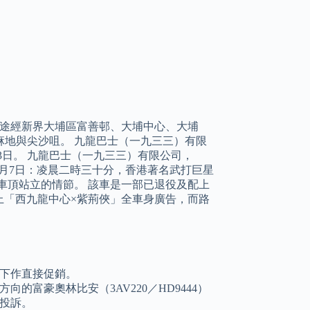
，途經新界大埔區富善邨、大埔中心、大埔
地與尖沙咀。 九龍巴士（一九三三）有限
23日。 九龍巴士（一九三三）有限公司，
13年2月7日：凌晨二時三十分，香港著名武打巨星
車頂站立的情節。 該車是一部已退役及配上
特別披上「西九龍中心×紫荊俠」全車身廣告，而路
下作直接促銷。
的富豪奧林比安（3AV220／HD9444）
投訴。