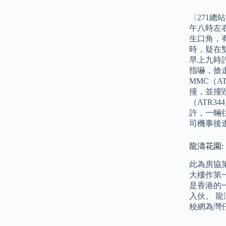
〈271總
午八時左右
生口角，有
時，疑在
早上九時許
指嚇，搶走
MMC（A
撞，並撞毀
（ATR3
許，一輛
司機事後
龍濤花園:
此為房協
大樓作第一
是香港的
入伙。 龍
校網為灣