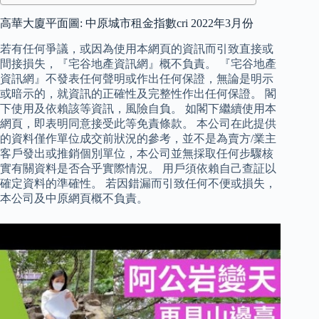
高華大廈平面圖: 中原城市租金指數cri 2022年3月份
若有任何爭議，或因為使用本網頁的資訊而引致直接或
間接損失，『宅谷地產資訊網』概不負責。 『宅谷地產
資訊網』不發表任何聲明或作出任何保證，無論是明示
或暗示的，就資訊的正確性及完整性作出任何保證。 閣
下使用及依賴該等資訊，風險自負。 如閣下繼續使用本
網頁，即表明同意接受此等免責條款。 本公司在此提供
的資料僅作單位成交前狀況的參考，並不是為賣方/業主
客戶發出或推銷個別單位，本公司並無採取任何步驟核
實有關資料是否合乎實際情況。 用戶須依賴自己查証以
確定資料的準確性。 若因錯漏而引致任何不便或損失，
本公司及中原網頁概不負責。