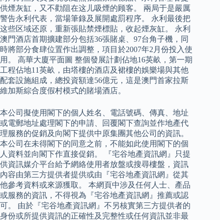
供煙灰缸，又不勸阻在这儿吸煙的顾客。 兩局于是嚴厲
警告永利代表，當場筆錄及展開處罰程序。 永利最後把
这些区域还原，重新張貼禁煙標貼，收起煙灰缸。 永利
澳門酒店首期擴建部分包括36張賭桌、97台角子機，同
時將部分食肆位置作出調整，項目於2007年2月份投入使
用。 高華大廈平面圖 整個發展計劃佔地16英畝，第一期
工程佔地11英畝，由塔樓的酒店及裙樓的娛樂場與其他
配套設施組成，總投資額達56億元，這是澳門首家拉斯
維加斯綜合度假村模式的賭場酒店。
本公司擬使用閣下的個人姓名、電話號碼、傳真、地址
或電郵地址處理閣下的申請、回覆閣下查詢並作地產代
理服務的促銷及向閣下提供中原集團其他公司的資訊。
本公司在未得閣下的同意之前，不能如此使用閣下的個
人資料並向閣下作直接促銷。 『宅谷地產資訊網』只提
供資訊媒介平台給予網絡使用者放盤或搜尋樓盤，資訊
內容由第三方提供者提供或由『宅谷地產資訊網』從其
他參考資料或來源獲取。 本網頁中涉及任何人士、產品
或服務的資訊，不得視為『宅谷地產資訊網』推薦或認
可。 由於『宅谷地產資訊網』不另核實第三方提供者的
身份或所提供資訊的正確性及完整性或任何資訊並非最