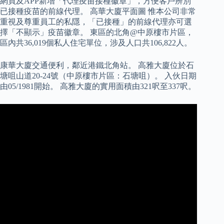
網頁及APP新增「代理疫苗接種徽章」，方便客戶辨別
已接種疫苗的前線代理。 高華大廈平面圖 惟本公司非常
重視及尊重員工的私隱，「已接種」的前線代理亦可選
擇「不顯示」疫苗徽章。 東區的北角@中原樓市片區，
區內共36,019個私人住宅單位，涉及人口共106,822人。
康華大廈交通便利，鄰近港鐵北角站。 高雅大廈位於石
塘咀山道20-24號（中原樓市片區：石塘咀）。 入伙日期
由05/1981開始。 高雅大廈的實用面積由321呎至337呎。