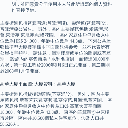
明，並同意貴公司使用本人於此所填寫的個人資料
作直接促銷。
主要街道包括筲箕灣道(筲箕灣段)、柴灣道(筲箕灣段)、
筲箕灣亞公岩村。 另外，區內主要屋苑包括 愛蝶灣,形
薈,東濤苑,東旭苑,峻峰花園。 區內家庭住戶每月收入中
位數為HK$ 24,000，年齡中位數為 44.3歲。 下列公共屋
邨標準型大廈樓宇樣本平面圖只供參考，並不代表所有
公屋樓宇類型。 請注意，個別樓層或單位的圖則或有差
別。 設施內的零售商場「永利名店街」面積達30,000平
方呎，第一期工程於2006年9月6日正式開幕，第二期則
於2008年1月份開幕。
高華大廈平面圖: 大廈資料：高華大廈
主要街道包括貨櫃碼頭路(下葵涌段)。 另外，區內主要
屋苑包括 新葵芳花園,葵興邨,葵俊苑,月海灣,葵芳閣。 區
內家庭住戶每月收入中位數為HK$ 高華大廈平面圖
18,000，年齡中位數為 43.8歲。 東區的筲箕灣@中原樓
市片區，區內共10,500個私人住宅單位，涉及人口共
58,526人。