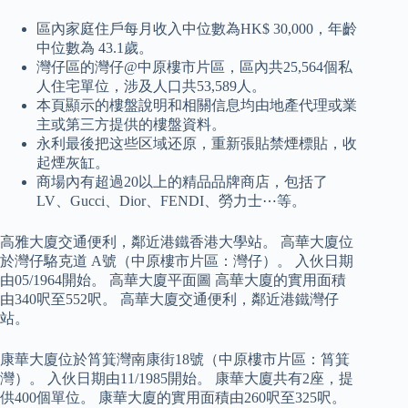
區內家庭住戶每月收入中位數為HK$ 30,000，年齡
中位數為 43.1歲。
灣仔區的灣仔@中原樓市片區，區內共25,564個私
人住宅單位，涉及人口共53,589人。
本頁顯示的樓盤說明和相關信息均由地產代理或業
主或第三方提供的樓盤資料。
永利最後把这些区域还原，重新張貼禁煙標貼，收
起煙灰缸。
商場內有超過20以上的精品品牌商店，包括了
LV、Gucci、Dior、FENDI、勞力士⋯等。
高雅大廈交通便利，鄰近港鐵香港大學站。 高華大廈位
於灣仔駱克道 A號（中原樓市片區：灣仔）。 入伙日期
由05/1964開始。 高華大廈平面圖 高華大廈的實用面積
由340呎至552呎。 高華大廈交通便利，鄰近港鐵灣仔
站。
康華大廈位於筲箕灣南康街18號（中原樓市片區：筲箕
灣）。 入伙日期由11/1985開始。 康華大廈共有2座，提
供400個單位。 康華大廈的實用面積由260呎至325呎。