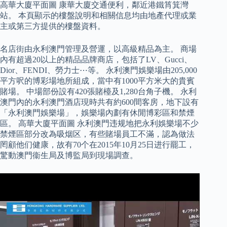
高華大廈平面圖 康華大廈交通便利，鄰近港鐵筲箕灣
站。 本頁顯示的樓盤說明和相關信息均由地產代理或業
主或第三方提供的樓盤資料。
名店街由永利澳門管理及營運，以高級精品為主。 商場
內有超過20以上的精品品牌商店，包括了LV、Gucci、
Dior、FENDI、勞力士⋯等。 永利澳門娛樂場由205,000
平方呎的博彩場地所組成，當中有1000平方米大的貴賓
賭場。 中場部份設有420張賭檯及1,280台角子機。 永利
澳門內的永利澳門酒店現時共有約600間客房，地下設有
「永利澳門娛樂場」，娛樂場內劃有休閒博彩區和禁煙
區。 高華大廈平面圖 永利澳門违规地把永利娛樂場不少
禁煙區部分改為吸烟区，有些賭場員工不滿，認為做法
罔顧他们健康，故有70个在2015年10月25日进行罷工，
驚動澳門衞生局及博監局到現場調查。