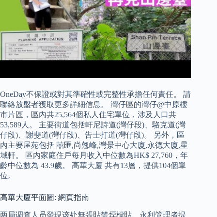
OneDay不保證或對其準確性或完整性承擔任何責任。 請
聯絡放盤者獲取更多詳細信息。 灣仔區的灣仔@中原樓
市片區，區內共25,564個私人住宅單位，涉及人口共
53,589人。 主要街道包括軒尼詩道(灣仔段)、駱克道(灣
仔段)、謝斐道(灣仔段)、告士打道(灣仔段)。 另外，區
內主要屋苑包括 囍匯,尚翹峰,灣景中心大廈,永德大廈,星
域軒。 區內家庭住戶每月收入中位數為HK$ 27,760，年
齡中位數為 43.9歲。 高華大廈 共有13層，提供104個單
位。
高華大廈平面圖: 網頁指南
两局调查人员發現该处無張貼禁煙標貼、永利管理者提