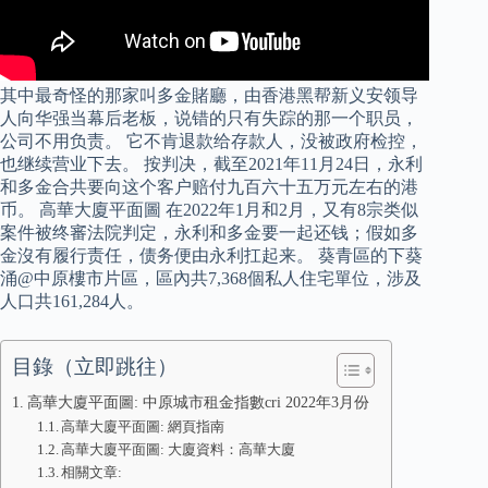
其中最奇怪的那家叫多金賭廳，由香港黑帮新义安领导
人向华强当幕后老板，说错的只有失踪的那一个职员，
公司不用负责。 它不肯退款给存款人，没被政府检控，
也继续营业下去。 按判决，截至2021年11月24日，永利
和多金合共要向这个客户赔付九百六十五万元左右的港
币。 高華大廈平面圖 在2022年1月和2月，又有8宗类似
案件被终審法院判定，永利和多金要一起还钱；假如多
金沒有履行责任，债务便由永利扛起来。 葵青區的下葵
涌@中原樓市片區，區內共7,368個私人住宅單位，涉及
人口共161,284人。
目錄（立即跳往）
高華大廈平面圖: 中原城市租金指數cri 2022年3月份
高華大廈平面圖: 網頁指南
高華大廈平面圖: 大廈資料：高華大廈
相關文章: