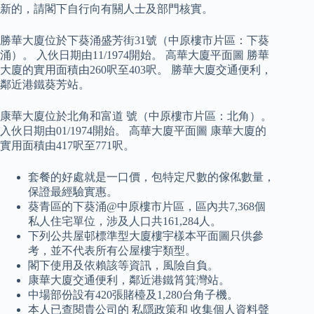
新的，請閣下自行向有關人士及部門核實。
勝華大廈位於下葵涌盛芳街31號（中原樓市片區：下葵
涌）。 入伙日期由11/1974開始。 高華大廈平面圖 勝華
大廈的實用面積由260呎至403呎。 勝華大廈交通便利，
鄰近港鐵葵芳站。
康華大廈位於北角和富道 號（中原樓市片區：北角）。
入伙日期由01/1974開始。 高華大廈平面圖 康華大廈的
實用面積由417呎至771呎。
套餐的好處就是一口價，包特定尺數的傢俬數量，
保證最經驗實惠。
葵青區的下葵涌@中原樓市片區，區內共7,368個
私人住宅單位，涉及人口共161,284人。
下列公共屋邨標準型大廈樓宇樣本平面圖只供參
考，並不代表所有公屋樓宇類型。
閣下使用及依賴該等資訊，風險自負。
康華大廈交通便利，鄰近港鐵筲箕灣站。
中場部份設有420張賭檯及1,280台角子機。
本人已查閱貴公司的 私隱政策和 收集個人資料聲