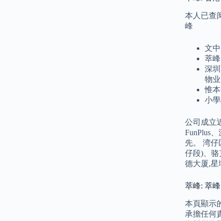
本人已查
峰
文中
萃峰
深圳
物业
惟本
小學
公司成立
FunP
先。 湾仔
仔段)、骆
德大厦,星
萃峰: 萃
本頁顯示
承擔任何責