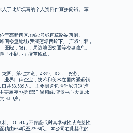
用本人于此所填写的个人资料作直接促销。 萃
位于高新西区地铁2号线百草路站西侧。
峰阁楼盘地址(罗湖莲塘西岭下)，产权年限，
，医院，银行，周边地图交通等楼盘信息。
擇「不顯示」疫苗徽章。
图、第七大道、4399、IGG、畅游、
务。 业界口碑企业，技术和美术在国内遥遥领
共53,589人。 主要街道包括轩尼诗道(湾
内主要屋苑包括 囍汇,尚翘峰,湾景中心大厦,永
 43.9岁。
。 OneDay不保證或對其準確性或完整性
積由664呎至2295呎。 本公司在此提供的