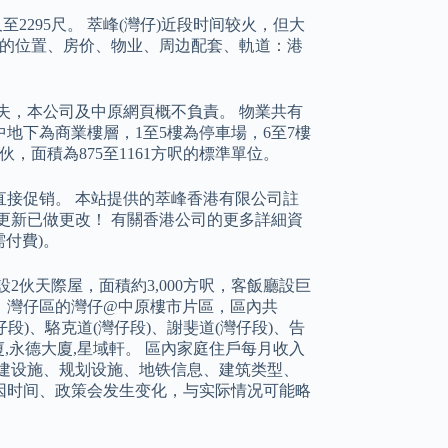
2295尺。 萃峰(灣仔)近段时间较火，但大
仔)的位置、房价、物业、周边配套、軌道：港
失，本公司及中原網頁概不負責。 物業共有
，其中地下為商業樓層，1至5樓為停車場，6至7樓
，面積為875至1161方呎的標準單位。
接促销。 本站提供的萃峰香港有限公司註
更新已做更改！ 有關香港公司的更多詳細資
付費)。
層設2伙天際屋，面積約3,000方呎，客飯廳設巨
元。 灣仔區的灣仔@中原樓市片區，區內共
灣仔段)、駱克道(灣仔段)、謝斐道(灣仔段)、告
廈,永德大廈,星域軒。 區內家庭住戶每月收入
套、在建设施、规划设施、地铁信息、建筑类型、
因时间、政策会发生变化，与实际情况可能略