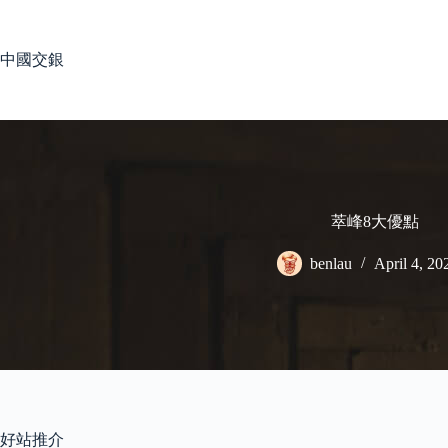
Skip
to
content
中國交銀
萃峰8大優點
benlau
April 4, 20
好站推介