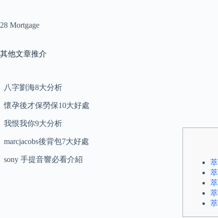
28 Mortgage
其他文章推介
八字劉海8大分析
懷孕後才保勞保10大好處
我恨我你9大分析
marcjacobs後背包7大好處
sony 手提音響必看介紹
萃
萃
萃
萃
萃