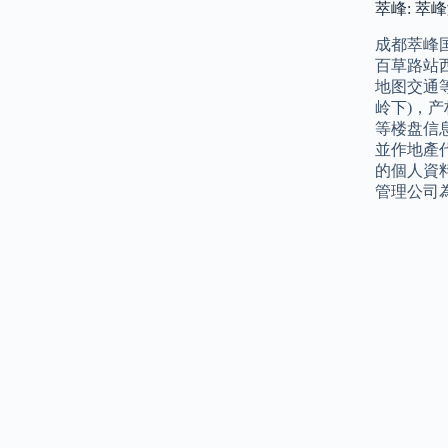
萃峰: 萃
成都萃峰
百草路站
地图交通
岭下)，
等楼盘信
並作地產
的個人資
管理公司