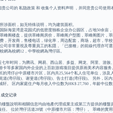
阅贵公司的 私隐政策 和 收集个人资料声明 ，并同意贵公司使
所涉面积，如无特殊说明，均为建筑面积。
国际海棠湾是花园式的低密度独栋企业办公园区，占地50余亩，
萃峰阁楼盘，提供萃峰阁房价，萃峰阁户型图，萃峰阁图片，萃
费，开发商，售楼电话，绿化率，周边配套，商场，超市，学校
公司非常重視及尊重員工的私隱，「已接種」的前線代理亦可選
校網為校網12，中學校網為灣仔區。
近七年时间，为腾讯、网易、西山居、多益、网龙、阿里、游族、龙
lus、游卡等多家国内外企业的上百款游戏项目提供原画美术内容服
区的湾仔@中原楼市片区，区内共25,564个私人住宅单位，涉及人口
克道(湾仔段)、谢斐道(湾仔段)、告士打道(湾仔段)。 另外，区
域轩。 区内家庭住户每月收入中位数为HK$ 27,760，年龄中位数为
峰 成交记录
的樓盤說明和相關信息均由地產代理或業主或第三方提供的樓盤資料
任。 位於灣仔活道28號（中原樓市片區：灣仔）。 萃峰的實用面