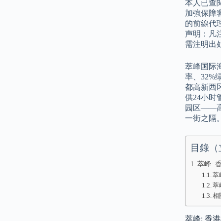
本人已查
加強保障
的前線代
声明：凡
需注明出
萃峰国际
率、32
都高新西
供24小
园区——
一街之隔
目錄（
萃峰: 
萃
萃
相
萃峰: 香