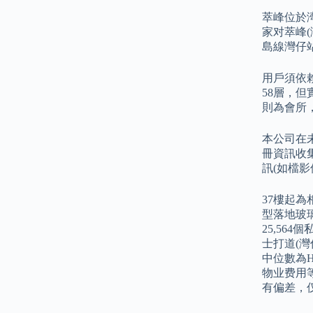
萃峰位於湾
家对萃峰
島線灣仔
用戶須依
58層，但
則為會所，
本公司在
冊資訊收
訊(如檔
37樓起為
型落地玻璃
25,56
士打道(灣
中位數為H
物业费用
有偏差，