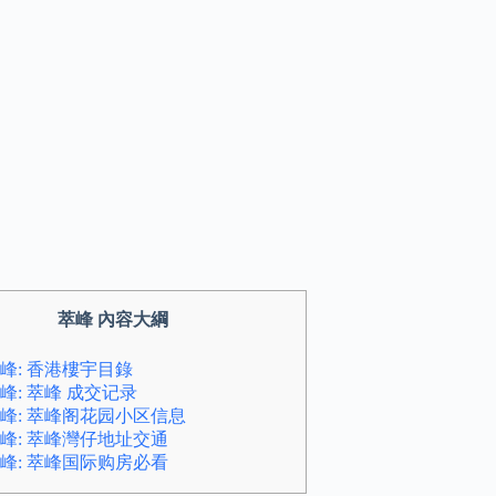
萃峰 內容大綱
峰: 香港樓宇目錄
峰: 萃峰 成交记录
峰: 萃峰阁花园小区信息
峰: 萃峰灣仔地址交通
峰: 萃峰国际购房必看