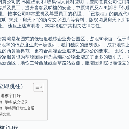
閱貴公司的 私隱政策 和 收集個人資料聲明 ，並同意貴公司使
客戶及員工，提升會客及睇樓的安全，中原網頁及APP新增「代
理。 惟本公司非常重視及尊重員工的私隱，「已接種」的前線代
注明“来源：房天下”的所有文字图片等资料，版权均属房天下所
处。 违反上述声明者，本网将追究其相关法律责任。
海棠湾是花园式的低密度独栋企业办公园区，占地50余亩，位于高新
%绿地率的低密度生态环境设计，独门独院的建筑设计，成都地铁
区的商务新典范，更符合高端企业追求生态办公的要求。 除此，
时管家服务也为萃峰国际作为高端办公物业增加了更多的吸引力。
高新西区，地铁二号西延线百草路站西侧，毗邻国务院批准设立
。
立即跳往）
香港樓宇目錄
峰: 萃峰 成交记录
峰: 萃峰灣仔地址交通
關文章:
港樓宇目錄