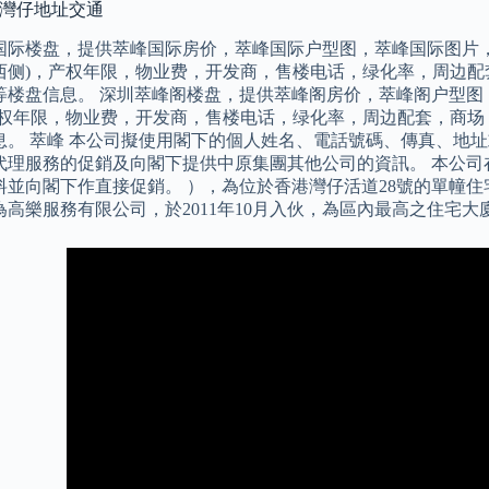
峰灣仔地址交通
国际楼盘，提供萃峰国际房价，萃峰国际户型图，萃峰国际图片，
西侧)，产权年限，物业费，开发商，售楼电话，绿化率，周边配
等楼盘信息。 深圳萃峰阁楼盘，提供萃峰阁房价，萃峰阁户型图
产权年限，物业费，开发商，售楼电话，绿化率，周边配套，商场
息。 萃峰 本公司擬使用閣下的個人姓名、電話號碼、傳真、地
代理服務的促銷及向閣下提供中原集團其他公司的資訊。 本公司
料並向閣下作直接促銷。 ），為位於香港灣仔活道28號的單幢
為高樂服務有限公司，於2011年10月入伙，為區內最高之住宅大