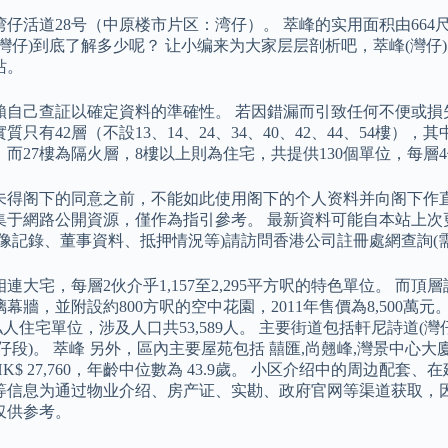
仔活道28号（中原楼市片区：湾仔）。 萃峰的实用面积由664尺至
(灣仔)到底了解多少呢？ 让小编来为大家层层剖析吧，萃峰(灣
站。
賴自己查証以確定資料的準確性。 若因錯漏而引致任何不便或損
實質只有42層（不設13、14、24、34、40、42、44、54樓）
而27樓為隔火層，8樓以上則為住宅，共提供130個單位，每層4伙
未得阁下的同意之前，不能如此使用阁下的个人资料并向阁下作直
集于網路公開資源，僅作為指引參考。 最新資料可能自本站上次
影像記錄、董事資料、抵押情況等)請訪問香港公司註冊處網查詢(需
相連大宅，每層2伙介乎1,157至2,295平方呎的特色單位。 而頂
幕牆，並附設約800方呎的空中花園，2011年售價為8,500萬
4個私人住宅單位，涉及人口共53,589人。 主要街道包括軒尼詩道(
仔段)。 萃峰 另外，區內主要屋苑包括 囍匯,尚翹峰,灣景中心大
K$ 27,760，年齡中位數為 43.9歲。 小区介绍中的周边配
等信息为通过物业介绍、房产证、实勘、政府官网等渠道获取，
仅供参考。