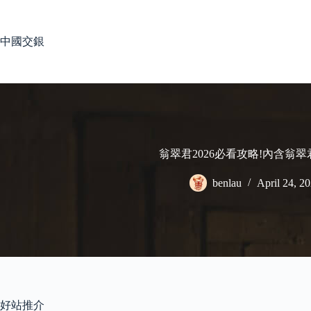
Skip
to
content
中國交銀
翁翠君2026必看攻略!內含翁
benlau
April 24, 2
好站推介