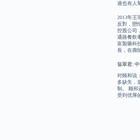
過也有人
2013
反對，戀
控股公司
通路餐飲
富製藥科
長，在壽
翁翠君: 
对顾和说
多缺失，
制。 顾
受到优厚