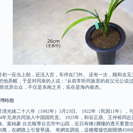
月初一应当上朝，还没入宫，车停在门外。 还有一次，顾和去见
想把他弄醒，于是对同座的人说：“从前常听同族里的叔父元公说
资质优异出众，不仅是东南之关，实在是海内俊杰。
台灣時期
清光緒二十八年（1902年）3月23日。 1922年（民国11年
24年兄弟共同加入中国国民党。 1925年，和谷正鼎、王仲裕同
漁、葉純豪 台北報導台北市中山區，近日有棟2層樓的透天要賣
00萬，在網路上引發爭議。 有網友調侃，這種廢墟也能開價450