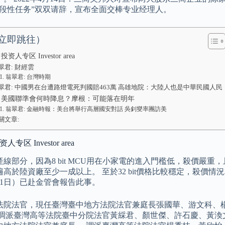
阶段性任务”双双请辞，宣布全面交棒专业经理人。
立即跳往）
投资人专区 Investor area
翠君: 財經雲
翁翠君: 台灣時期
翠君: 中國男在台遭路燈電死判國賠463萬 高雄地院：大陸人也是中華民國人民
: 美國聯準會何時降息？摩根：可能落在明年
翁翠君: 金融時報：美台將舉行高層國安對話 吳釗燮率團訪美
關文章:
人专区 Investor area
產線部分，因為8 bit MCU用在小家電的進入門檻低，殺價嚴
高於陸資廠至少一成以上。 至於32 bit價格比較穩定，殺價
11日）已赴金管會報告此事。
法院法官，現任臺灣臺中地方法院法官兼庭長張國華、游文科、
 調派臺灣高等法院臺中分院法官黃綵君、顏世傑、許石慶、黃渙