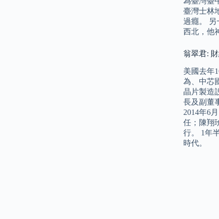
為臺灣臺
臺灣士林
過癮。 
西北，他
翁翠君: 
美國去年
為、中芯
晶片製造
長及副董
2014
任；陳翔
行。 1
時代。