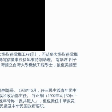
大學取得電機工程碩士，匹茲堡大學取得電機
傳電信董事長徐旭東特別助理。 翁翠君 四子
，台灣國立台灣大學機械工程學士，後至美國聖
副部長。 1938年6月，任三民主義青年团中
政治部主任。 谷正綱（1902年4月30日－
派，晚年号称「反共鐵人」，但也擔任中華救災
國民黨及中华民国政府要职。