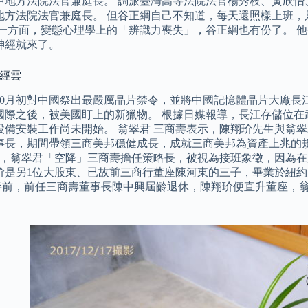
中地方法院法官兼庭長。 調派臺灣高等法院法官楊秀枝、黃欣怡
地方法院法官兼庭長。 但谷正綱自己不知道，每天還照樣上班，
另一方面，變態心理學上的「辨識力喪失」，谷正綱也有份了。 
神經就來了。
財經雲
10月初對中國祭出最嚴厲晶片禁令，並將中國記憶體晶片大廠長
國際之後，被美國盯上的新獵物。 根據日媒報導，長江存儲位在
設備安裝工作尚未開始。 翁翠君 三商壽表示，陳翔玠先生與翁翠
事長，期間帶領三商美邦穩健成長，成就三商美邦為資產上兆的
年6月，翁翠君「空降」三商壽擔任策略長，被視為接班象徵，因為
玠是另1位大股東、已故前三商行董座陳河東的三子，畢業於紐
年半前，前任三商壽董事長陳中興屆齡退休，陳翔玠便直升董座，