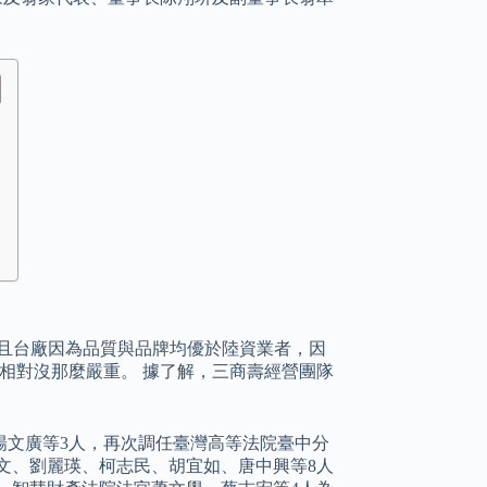
重，且台廠因為品質與品牌均優於陸資業者，因
情況相對沒那麼嚴重。 據了解，三商壽經營團隊
楊文廣等3人，再次調任臺灣高等法院臺中分
文、劉麗瑛、柯志民、胡宜如、唐中興等8人