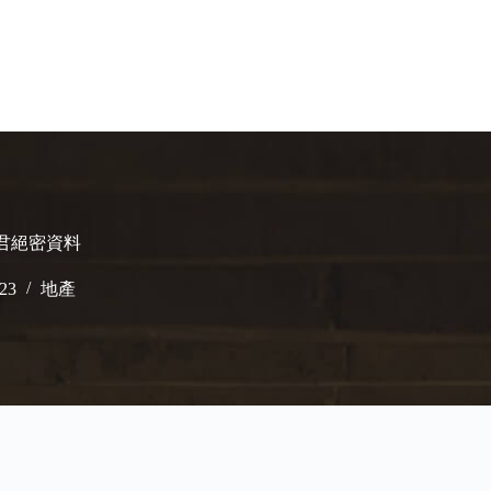
翠君絕密資料
023
地產