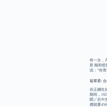
有一次，
君 顾和
说：“你
翁翠君: 
谷正綱生於
期间，19
聞／呂中
價就要45