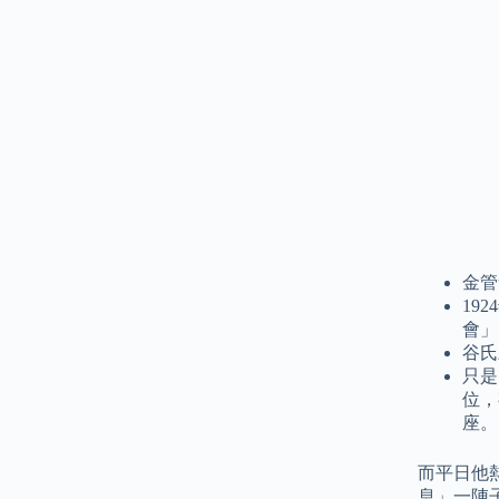
金管
19
會」
谷氏
只是
位，
座。
而平日他
息」一陣