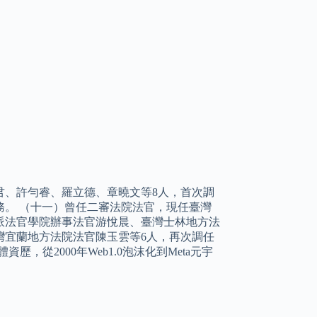
君、許勻睿、羅立德、章曉文等8人，首次調
。 （十一）曾任二審法院法官，現任臺灣
派法官學院辦事法官游悅晨、臺灣士林地方法
灣宜蘭地方法院法官陳玉雲等6人，再次調任
歷，從2000年Web1.0泡沫化到Meta元宇