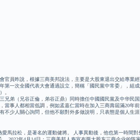
會官員昨說，根據三商美邦說法，主要是大股東退出交給專業經
24年第一次全國代表大會通過設立，簡稱「國民黨中常委」，組
）。
三兄弟（兄谷正倫，弟谷正鼎）同時擔任中國國民黨及中华民国
，當事人都相當低調，例如孟嘉仁當時在加入三商壽屆滿20年
有不少人關心詢問，但他不願對外多做說明，只表態是個人生涯
熱愛馬拉松，是著名的運動健將。 人事異動後，他也第一時間對
子。 2022年4月14日：三商美邦人寿宣布两大股东三商企业的