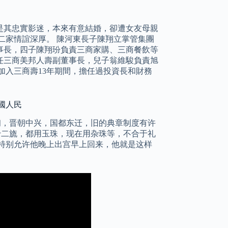
方是其忠實影迷，本來有意結婚，卻遭女友母親
二家情誼深厚。 陳河東長子陳翔立掌管集團
事長，四子陳翔玢負責三商家購、三商餐飲等
任三商美邦人壽副董事長，兒子翁維駿負責旭
加入三商壽13年期間，擔任過投資長和財務
國人民
初，晋朝中兴，国都东迁，旧的典章制度有许
十二旒，都用玉珠，现在用杂珠等，不合于礼
特别允许他晚上出宫早上回来，他就是这样