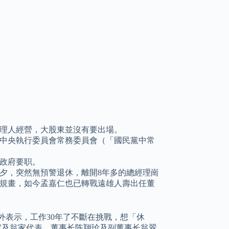
理人經營，大股東並沒有要出場。
成中央執行委員會常務委員會（「國民黨中常
政府要职。
前夕，突然無預警退休，離開8年多的總經理崗
規畫，如今孟嘉仁也已轉戰遠雄人壽出任董
外表示，工作30年了不斷在挑戰，想「休
陈家及翁家代表、董事长陈翔玠及副董事长翁翠