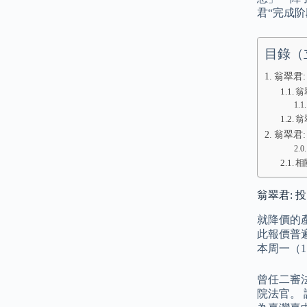
君“完成
目錄（
翁翠君: 
翁
翁
翁翠君
相
翁翠君: 投资
就降價的
此報價普遍
本周一（
曾任二審
院法官。