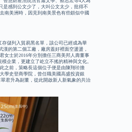
、智慧財產法院法官蕭文學、蔡志宏等4人為
只是感到公文少了，大叫公文太少，批得不
他去南美洲時，因見到南美景色有些頗似中國
江存儲列入貿易黑名單，該公司已經成為華
武漢的第二個工廠，廠房蓋好裡面空盪盪，
君女士於2016年分別擔任三商美邦人壽董事
規模企業，更建立了屹立不搖的精神與文化。
在此之前，策略長這個位子便是由陳翔玠擔
約大學史登商學院，曾任職美國高盛投資銀
翁翠君升為副董，從此開啟新人新氣象的共治