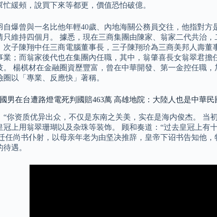
幫忙緩頰，說買下來等都更，價值恐怕破億。
年王羽自爆曾與一名比他年輕40歲、內地海關公務員交往，他指對
情只維持四個月。 據悉，現在三商集團由陳家、翁家二代共治，
，次子陳翔中任三商電腦董事長，三子陳翔玠為三商美邦人壽董
事業；而翁家後代也在集團內任職，其中，翁肇喜長女翁翠君擔
技。 楊棋材在金融圈資歷豐富，曾在中華開發、第一金控任職，
險圈以「專業、反應快」著稱。
中國男在台遭路燈電死判國賠463萬 高雄地院：大陸人也是中華民
：“你资质优异出众，不仅是东南之关美，实在是海内俊杰。 当
皇冠上用翁翠珊瑚以及杂珠等装饰。 顾和奏道：“过去皇冠上有
和迁任尚书仆射，以母亲年老为由坚决推辞，皇帝下诏书告知他，
的待遇。