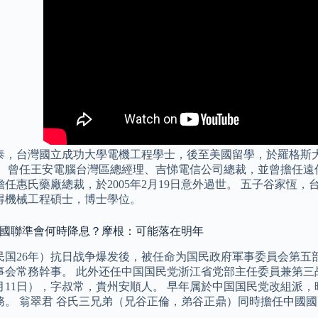
泰，台灣國立成功大學電機工程學士，後至美國留學，於羅格斯
。 曾任王安電腦台灣區總經理、吉悌電信公司總裁，並曾擔任遠
擔任惠氏藥廠總裁，於2005年2月19日意外過世。 五子谷家恆
得機械工程碩士，博士學位。
 美國聯準會何時降息？摩根：可能落在明年
（民国26年）抗日战争爆发後，被任命为国民政府軍事委員会第五部
会常務幹事。 此外还任中国国民党浙江省党部主任委員兼第三战区
年12月11日），字叔常，貴州安順人。 早年属於中国国民党改組
務。 翁翠君 谷氏三兄弟（兄谷正倫，弟谷正鼎）同時擔任中國