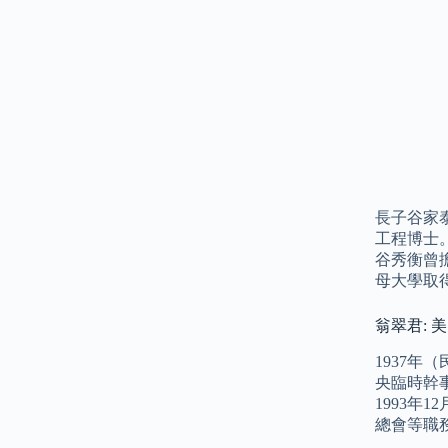
長子谷家
工程博士
谷秀衡曾
母大學取
翁翠君:
1937年
央臨時幹事
1993
總會等職