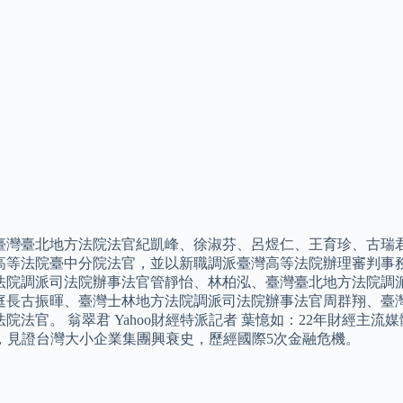
臺灣臺北地方法院法官紀凱峰、徐淑芬、呂煜仁、王育珍、古瑞
高等法院臺中分院法官，並以新職調派臺灣高等法院辦理審判事務
法院調派司法院辦事法官管靜怡、林柏泓、臺灣臺北地方法院調
庭長古振暉、臺灣士林地方法院調派司法院辦事法官周群翔、臺
院法官。 翁翠君 Yahoo財經特派記者 葉憶如：22年財經主流媒體資
.0，見證台灣大小企業集團興衰史，歷經國際5次金融危機。