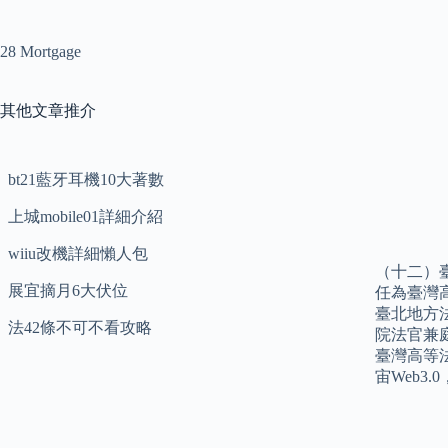
28 Mortgage
其他文章推介
bt21藍牙耳機10大著數
上城mobile01詳細介紹
wiiu改機詳細懶人包
（十二）
展宜摘月6大伏位
任為臺灣
臺北地方
法42條不可不看攻略
院法官兼
臺灣高等法
宙Web3