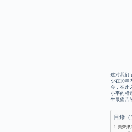
这对我们
少在10年
会，在此
小平的相
生最痛苦
目錄（
美齊津