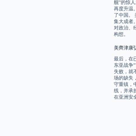
舰”的惊
再度升温
了中国。 
集大成者。
对政治、
构想。
美齊津康
最后，在
东亚战争
失败，就
场的缺失
守重镇，
线，并承
在亚洲安