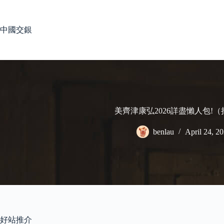
Skip
to
content
中國交銀
美齊津康弘2026詳盡懶人包!
benlau
April 24, 2
好站推介