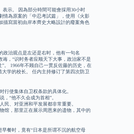
）表示。 因為部分時間可能會採用30小时
劇情為原案的「中忍考試篇」，使用《火影
加描寫當初由岸本齊史大略設計的廢案角色
的政治观点是左还是右时，他有一句名
教诲，“识时务者应顺天下大事，政治家不是
。 1966年不顾自己一贯反佐藤的历史，在
拓殖大学的校长。 任内主持修订了第四次防卫
对行使集体自卫权条款的具体化。
说，“他不久会成为首相”。
人民、对亚洲和平发展都非常重要。
博物馆，那里正在展示周恩来的遗物，其中的
进早餐时，竟有“日本是所谓不沉的航空母