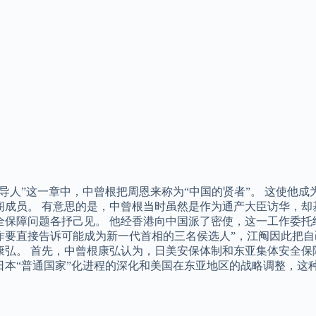
领导人”这一章中，中曾根把周恩来称为“中国的贤者”。 这使他
阁成员。 有意思的是，中曾根当时虽然是作为通产大臣访华，却
全保障问题各抒己见。 他经香港向中国派了密使，这一工作委托
作要直接告诉可能成为新一代首相的三名侯选人”，江阄因此把
康弘。 首先，中曾根康弘认为，日美安保体制和东亚集体安全保
日本“普通国家”化进程的深化和美国在东亚地区的战略调整，这