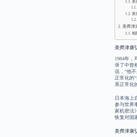
美
美
美齊津
相
美齊津康
1984
录了中曾
说，“他
正常化的
系正常化
日本海上
参与世界
家机密法
恢复对国
美齊津康弘