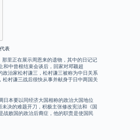
ト代表
馆，那里正在展示周恩来的遗物，其中的日记记
上和中曾根结束会谈后，回家对邓颖超
格的政治家松村谦三，松村谦三被称为中日关系
为，松村谦三战后很快从事并献身于日中两国关
调日本要以同经济大国相称的政治大国地位
而未决的难题开刀，积极主张修改宪法和《国
是战败国的政治后裔症，他的职责是使国民