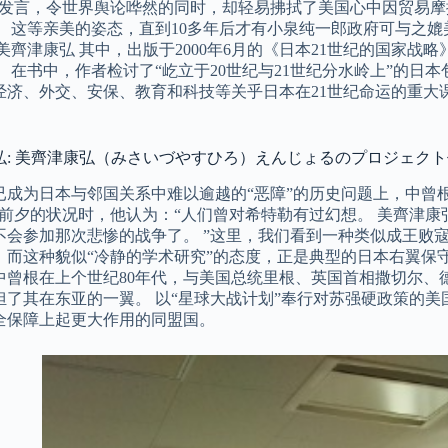
人发言，令世界舆论哗然的同时，却轻易拂拭了美国心中因贸易
。 这等亲美的姿态，直到10多年后才有小泉纯一郎政府可与之
美齊津康弘 其中，出版于2000年6月的《日本21世纪的国家战
 在书中，作者检讨了“屹立于20世纪与21世纪分水岭上”的日
经济、外交、安保、教育和科技等关乎日本在21世纪命运的重大
弘: 美齊津康弘（みさいづやすひろ）えんじょるのプロジェク
已成为日本与邻国关系中难以逾越的“恶障”的历史问题上，中曾根的
”前夕的状况时，他认为：“人们曾对希特勒有过幻想。 美齊津康
不会参加那次悲惨的战争了。 ”这里，我们看到一种类似成王败
，而这种貌似“冷静的学术研究”的态度，正是典型的日本右翼保守
中曾根在上个世纪80年代，与美国总统里根、英国首相撒切尔、
担了其在东亚的一翼。 以“星球大战计划”奉行对苏强硬政策的
全保障上起更大作用的同盟国。