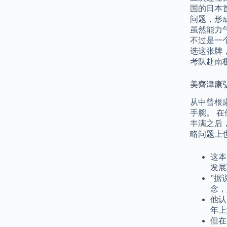
国的日本
问题，形成
虽然能力
不过是一
选这张牌
考队赴南
美齊津康
从中曾根
手腕。 
丰满之后
略问题上
这本
发展
”据
念，
他认
年上
但在