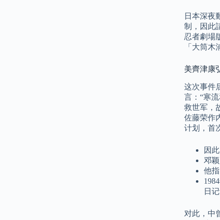
日本深夜
制，因此
忍者劇場
「大筒木
美齊津康弘
这次事件
言：“寒
救世军，
佐藤荣作
计划，首
因此
邓颖
他指
19
日记
对此，中