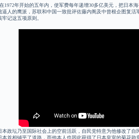
划在1972年开始的五年内，使军费每年递增30多亿美元，把日本
咄逼人的鹰派，苏联和中国一致批评佐藤内阁及中曾根企图复活军
该牢记这五项原则。
日本政坛乃至国际社会上的空前活跃，自民党特意为他修改了自
日本首相铺平了道路，而他本人也因此获得了日本皇室的菊花勋章。