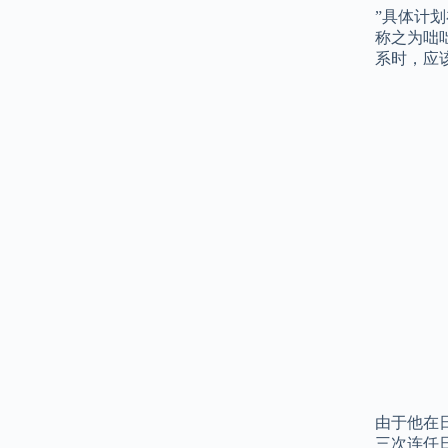
”具体计
称之为咄
系时，应
由于他在
三次连任