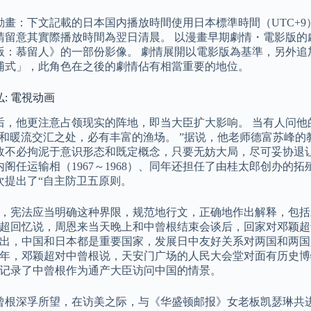
動畫：下文記載的日本国内播放時間使用日本標準時間（UTC+9
請留意其實際播放時間為翌日清晨。 以漫畫早期劇情・電影版的
版：慕留人》的一部份影像。 劇情展開以電影版為基準，另外追
浦式」，此角色在之後的劇情佔有相當重要的地位。
: 電視动画
后，他更注意占领现实的阵地，即当大臣扩大影响。 当有人问他
流和暖流交汇之处，必有丰富的渔场。 ”据说，他老师德富苏峰的
故不必拘泥于意识形态和既定概念，只要无妨大局，尽可妥协退让”
内阁任运输相（1967～1968）、同年还担任了由桂太郎创办的
次提出了“自主防卫五原则。
，宪法应当明确这种界限，规范地行文，正确地作出解释，包括
超回忆说，周恩来当天晚上和中曾根结束会谈后，回家对邓颖超
出，中国和日本都是重要国家，发展日中友好关系对两国和两国
84年，邓颖超对中曾根说，天安门广场的人民大会堂对面有历史
记录了中曾根作为通产大臣访问中国的情景。
曾根深孚所望，在访美之际，与《华盛顿邮报》女老板凯瑟琳共