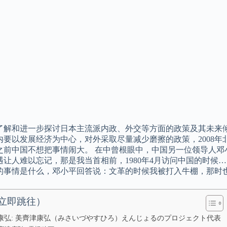
了解和进一步探讨日本主流派内政、外交等方面的政策及其未来倾
内要以发展经济为中心，对外采取尽量减少磨擦的政策，2008年
之前中国不想把事情闹大。 在中曾根眼中，中国另一位领导人邓小
遇让人难以忘记，那是我当首相前，1980年4月访问中国的时候
的事情是什么，邓小平回答说：文革的时候我被打入牛棚，那时
立即跳往）
康弘: 美齊津康弘（みさいづやすひろ）えんじょるのプロジェクト代表