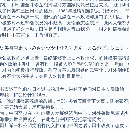
首相，和韩国全斗焕互相对唱对方国家民歌已拉近关系。 还用4
了日美韩三国同盟的格局。 1983年邀请胡耀邦总书记访日，19
气质在日本均属一流，但他的优点在日本政坛却没有多大用处，
个极盛时不过50名议员的小派系，无论他怎么表演，党内大佬都
，搞起了群众运动，口号是首相情人皆由我选，一时之间搞得轰
极时也不忘宣传一下首相直选。
弘: 美齊津康弘（みさいづやすひろ）えんじょるのプロジェク
康弘从政的起点上看，最终能够登上日本政治权力的顶峰实属特
在他的政治生涯中，曾有过一段被人称作“墙头草”的历史。 然而
，对内他积极推行行政、教育改革以及国铁的民营化，对外则使
也有不少大的手笔，令世人对其刮目相看。
书表述了他们对日本过去的思考，讲述了他们对日本今后政治、
理想、框架设计和观点。
说，他老师德富苏峰的教诲，“识时务者应顺天下大事，政治家
只要无妨大局，尽可妥协退让”。
为，中国至少在10年内要以发展经济为中心，对外采取尽量减少磨擦
海举办世界博览会，在此之前中国不想把事情闹大。
田川诚一和公明党的竹内义胜访问中国之后，田中改变了态度，