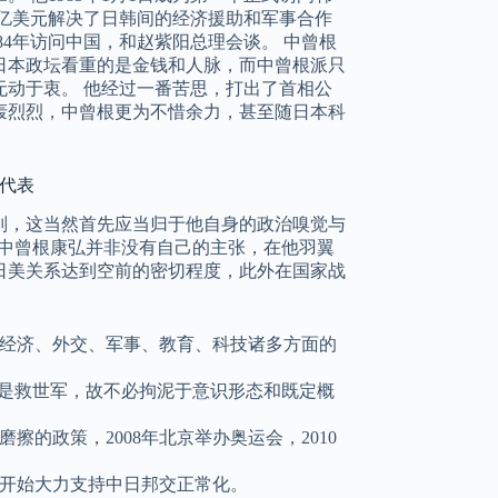
0亿美元解决了日韩间的经济援助和军事合作
84年访问中国，和赵紫阳总理会谈。 中曾根
日本政坛看重的是金钱和人脉，而中曾根派只
无动于衷。 他经过一番苦思，打出了首相公
轰烈烈，中曾根更为不惜余力，甚至随日本科
ト代表
别，这当然首先应当归于他自身的政治嗅觉与
，中曾根康弘并非没有自己的主张，在他羽翼
日美关系达到空前的密切程度，此外在国家战
经济、外交、军事、教育、科技诸多方面的
不是救世军，故不必拘泥于意识形态和既定概
的政策，2008年北京举办奥运会，2010
开始大力支持中日邦交正常化。