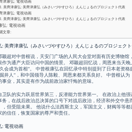
齊津康弘: 電視动画
美齊津康弘: 美齊津康弘（みさいづやすひろ）えんじょるのプロジェクト代表
齊津康弘: 電視动画
美齊津康弘: 美齊津康弘（みさいづやすひろ）えんじょるのプロジェクト代表
康弘: 電視动画
關文章:
弘: 美齊津康弘（みさいづやすひろ）えんじょるのプロジェク
年，邓颖超对中曾根说，天安门广场的人民大会堂对面有历史博物
根作为通产大臣访问中国的情景。 邓颖超回忆说，周恩来当天晚
不久会成为首相”。 中曾根康弘在回忆录中特别提到了日本老资
“掘井人”，和中国领导人陈毅、周恩来都关系良好。 中曾根认
的事业，其实是有作为战前政治家忏悔的意味。
自卫队的实力跃居世界第三，反潜能力世界第一。 在政治上他强
事务，在战后政治总决算的口号下对战后政治，经济和外交中悬
》，但受阻未果。 他说什么法西斯主义，军国主义，财阀等等都
家的信任，恢复国家的尊严和责任。
: 電視动画