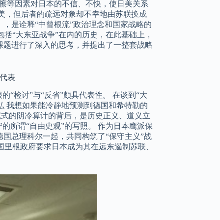
摩擦等因素对日本的不信、不快，使日美关系
媲美，但后者的疏远对象却不幸地由苏联换成
略》，是诠释“中曾根流”政治理念和国家战略的
本包括“大东亚战争”在内的历史，在此基础上，
课题进行了深入的思考，并提出了一整套战略
ト代表
“检讨”与“反省”颇具代表性。 在谈到“大
弘 我想如果能冷静地预测到德国和希特勒的
寇式的阴冷算计的背后，是历史正义、道义立
的所谓“自由史观”的写照。 作为日本鹰派保
德国总理科尔一起，共同构筑了“保守主义”战
美国里根政府要求日本成为其在远东遏制苏联、