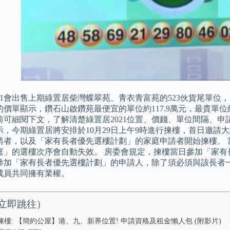
21會出售上期綠置居柴灣蝶翠苑、青衣青富苑的523伙貨尾單位，
價單顯示，鑽石山啟鑽苑最便宜的單位約117.9萬元，最貴單位約3
前可細閱下文，了解清楚綠置居2021位置、價錢、單位間隔、
示，今期綠置居將安排於10月29日上午9時進行揀樓，首日邀請大
請者，以及「家有長者優先選樓計劃」的家庭申請者開始揀樓。 
庭」的選樓次序會自動失效。 房委會規定，揀樓當日參加「家有
參加「家有長者優先選樓計劃」的申請人，除了須必須與該長者
成員共同擁有業權。
立即跳往）
揀樓: 【簡約公屋】港、九、新界位置! 申請資格及租金懶人包 (附影片)