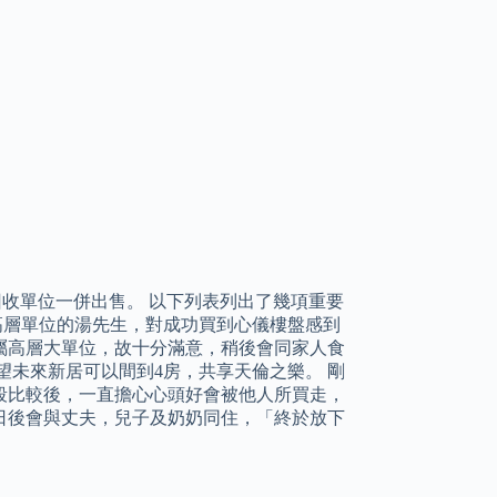
屋邨回收單位一併出售。 以下列表列出了幾項重要
高層單位的湯先生，對成功買到心儀樓盤感到
屬高層大單位，故十分滿意，稍後會同家人食
望未來新居可以間到4房，共享天倫之樂。 剛
段比較後，一直擔心心頭好會被他人所買走，
日後會與丈夫，兒子及奶奶同住，「終於放下