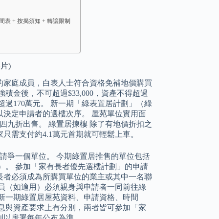
表 + 按揭須知 + 轉讓限制
片)
的家庭成員，白表人士符合資格免補地價購買
金後，不可超過$33,000，資產不得超過
得超過170萬元。 新一期「綠表置居計劃」（綠
決定申請者的選樓次序。 屋苑單位實用面
市價四九折出售。 綠置居揀樓 除了有地價折扣之
只需支付約4.1萬元首期就可輕鬆上車。
份申請爭一個單位。 今期綠置居推售的單位包括
個）。 參加「家有長者優先選樓計劃」的申請
長者必須成為所購買單位的業主或其中一名聯
員（如適用）必須親身與申請者一同前往綠
新一期綠置居屋苑資料、申請資格、時間
息與資產要求上有分別，兩者皆可參加「家
則以房署每年公布為準。