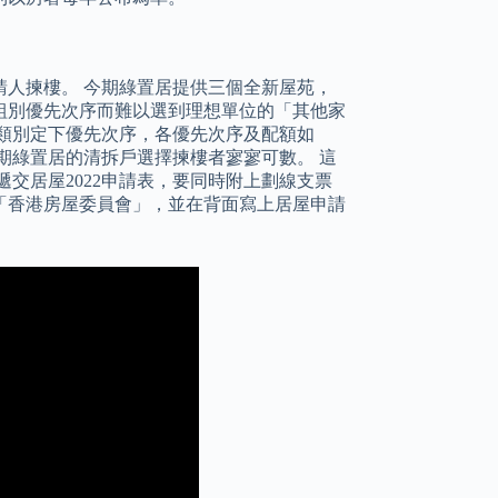
人揀樓。 今期綠置居提供三個全新屋苑，
因組別優先次序而難以選到理想單位的「其他家
類別定下優先次序，各優先次序及配額如
這期綠置居的清拆戶選擇揀樓者寥寥可數。 這
遞交居屋2022申請表，要同時附上劃線支票
「香港房屋委員會」，並在背面寫上居屋申請