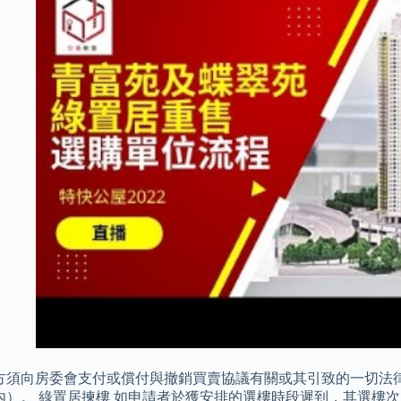
方須向房委會支付或償付與撤銷買賣協議有關或其引致的一切法
內）。 綠置居揀樓 如申請者於獲安排的選樓時段遲到，其選樓