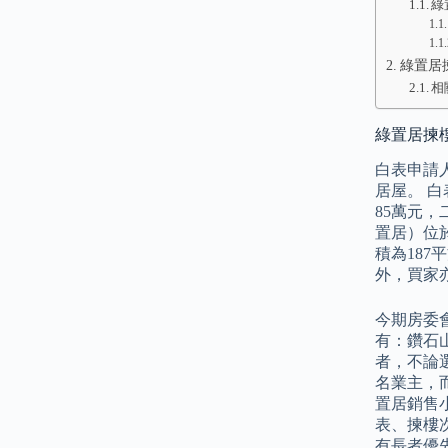
綠
綠置居
相
綠置居揀樓
白表申請
居屋。 
85萬元，
置居）位
積為187
外，買家
今期房委會
有：鑽石山
者，不論
名業主，
置居銷售
表、揀樓
有長者優