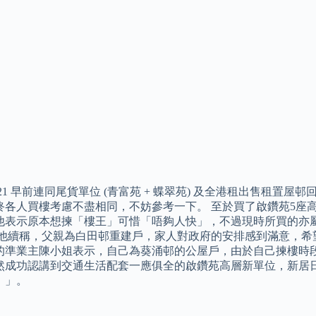
021 早前連同尾貨單位 (青富苑 + 蝶翠苑) 及全港租出售租置
終各人買樓考慮不盡相同，不妨參考一下。 至於買了啟鑽苑5座
他表示原本想揀「樓王」可惜「唔夠人快」，不過現時所買的亦
 他續稱，父親為白田邨重建戶，家人對政府的安排感到滿意，希
的準業主陳小姐表示，自己為葵涌邨的公屋戶，由於自己揀樓時
然成功認講到交通生活配套一應俱全的啟鑽苑高層新單位，新居
！」。