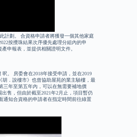
加此計劃。 合資格申請者將獲發一個其他家庭
022按攪珠結果次序優先處理分組內的申
資產申報表，並提供相關證明文件。
 呎。 房委會在2018年接受申請，並在2019
伙，我們《胡．說樓市》也曾協助屋苑的業主驗樓，最
計第三年至第五年內，可以在無需要補地價
售，但由於截至2021年2月止，項目暫仍
面通知合資格的申請者在指定時間前往綠置