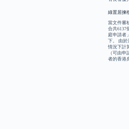
綠置居揀樓
當文件審
合共61
庭申請者
下。 由
情況下計
（可由申
者的香港