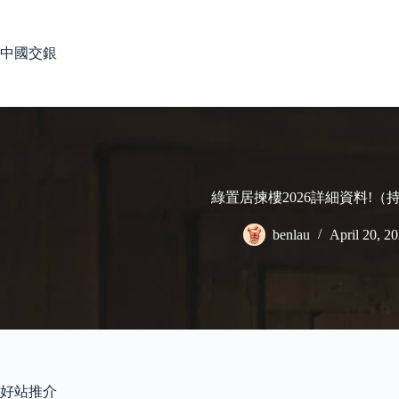
Skip
to
content
中國交銀
綠置居揀樓2026詳細資料!（
benlau
April 20, 2
好站推介