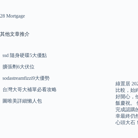
28 Mortgage
其他文章推介
ssd 隨身硬碟5大優點
擴張劑6大伏位
sodastreamfizzi9大優勢
綠置居 2
台灣大哥大補單必看攻略
比較，始
好開心，
圖唯美詳細懶人包
飯慶祝。
完成認購
幸最終仍
心頭大石