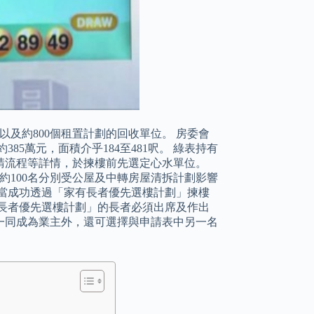
以及約800個租置計劃的回收單位。 房委會
85萬元，面積介乎184至481呎。 綠表持有
申請流程等詳情，於揀樓前先選定心水單位。
約100名分別受公屋及中轉房屋清拆計劃影響
當成功透過「家有長者優先選樓計劃」揀樓
長者優先選樓計劃」的長者必須出席及作出
一同成為業主外，還可選擇與申請表中另一名