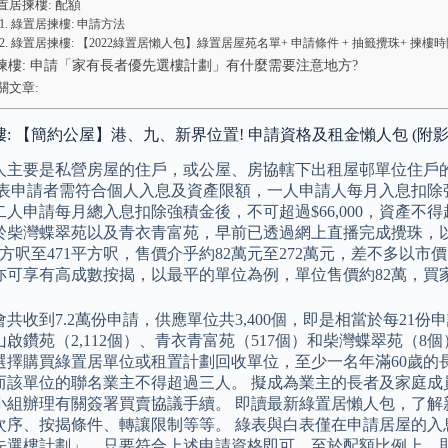
置居揀樓: 配額
綠置居揀樓: 申請方法
綠置居揀樓: 【2022綠置居懶人包】綠置居屋苑名單+ 申請條件 + 抽籤攪珠+ 揀樓時間
揀樓: 申請「家有長者優先選樓計劃」有什麼需要注意地方?
關文章:
: 【簡約公屋】港、九、新界位置! 申請資格及租金懶人包 (附影
人主要是私營房屋的住戶，或公屋、房協轄下出租屋邨單位住戶
白表申請者需符合個人入息及資產限額，一人申請人每月入息扣除強積
二人申請每月總入息扣除強積金後，不可超過$66,000，資產不
於柴灣蝶翠苑以及青衣青富苑，早前已透過網上直播完成攪珠，以
平方呎至471平方呎，售價介乎約82萬元至272萬元，差不多以
亦可享有高成數按揭，以最平的單位為例，單位售價約82萬，買家
共收到7.2萬份申請，供應單位共3,400個，即是相當於每21
啟鑽苑（2,112個）、青衣青富苑（517個）和柴灣蝶翠苑（8
選擇購買綠置居單位或租置計劃回收單位，至少一名年滿60歲的
而該單位的聯名業主不得超過三人。 擬成為業主的長者及家庭成
小組辦理有關簽署買賣協議手續。 即讀最新綠置居懶人包，了解
次序、按揭條件、轉讓限制等等。 綠表與白表僅在申請居屋的入
先選樓計劃」，只要符合上述申請資格即可，至於配額比例上，