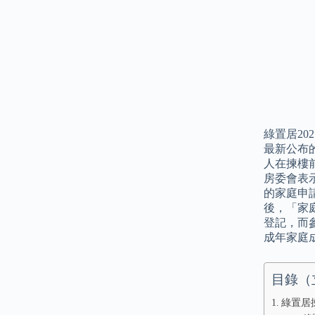
綠置居20
最新公布的
人在揀樓
房委會表
的家庭申
後，「家
登記，而
成年家庭
目錄（
綠置居