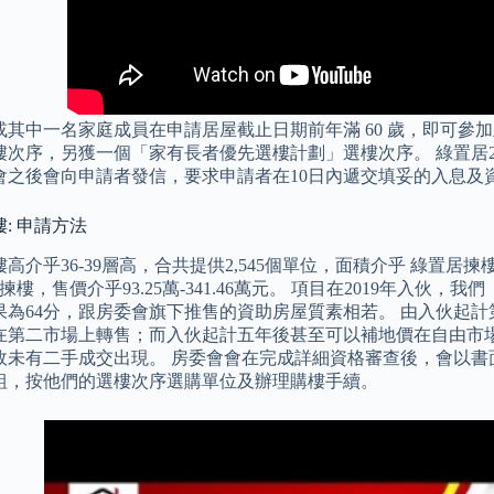
或其中一名家庭成員在申請居屋截止日期前年滿 60 歲，即可參
樓次序，另獲一個「家有長者優先選樓計劃」選樓次序。 綠置居2
會之後會向申請者發信，要求申請者在10日內遞交填妥的入息及
: 申請方法
高介乎36-39層高，合共提供2,545個單位，面積介乎 綠置居揀樓
揀樓，售價介乎93.25萬-341.46萬元。 項目在2019年入
果為64分，跟房委會旗下推售的資助房屋質素相若。 由入伙起
在第二市場上轉售；而入伙起計五年後甚至可以補地價在自由市場出
故未有二手成交出現。 房委會會在完成詳細資格審查後，會以書
組，按他們的選樓次序選購單位及辦理購樓手續。