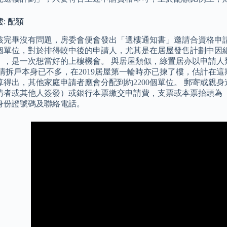
: 配額
核完畢沒有問題，房委會便會發出「選樓通知書」邀請合資格申請
37個單位，對於排得較中後的申請人，尤其是在居屋發售計劃中
」，是一次想當好的上樓機會。 與居屋類似，綠置居亦以申請人
於清拆戶本身已不多，在2019居屋第一輪時亦已揀了樓，估計在
算得出，其他家庭申請者應會分配到約2200個單位。 郵寄或親身
請者或其他人簽發）或銀行本票繳交申請費，支票或本票抬頭為
身份證號碼及聯絡電話。