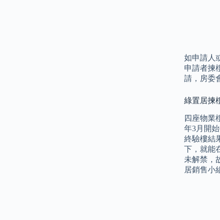
如申請人
申請者揀
請，房委
綠置居揀樓
四座物業樓
年3月開始
終驗樓結
下，就能
未解禁，
居銷售小