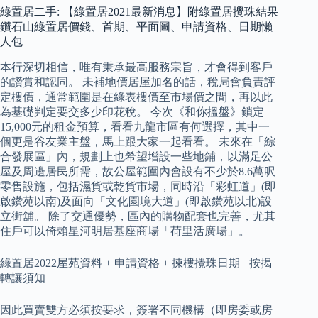
綠置居二手: 【綠置居2021最新消息】附綠置居攪珠結果
鑽石山綠置居價錢、首期、平面圖、申請資格、日期懶
人包
本行深切相信，唯有秉承最高服務宗旨，才會得到客戶
的讚賞和認同。 未補地價居屋加名的話，稅局會負責評
定樓價，通常範圍是在綠表樓價至市場價之間，再以此
為基礎判定要交多少印花稅。 今次《和你搵盤》鎖定
15,000元的租金預算，看看九龍市區有何選擇，其中一
個更是谷友業主盤，馬上跟大家一起看看。 未來在「綜
合發展區」內，規劃上也希望增設一些地鋪，以滿足公
屋及周邊居民所需，故公屋範圍內會設有不少於8.6萬呎
零售設施，包括濕貨或乾貨市場，同時沿「彩虹道」(即
啟鑽苑以南)及面向「文化園境大道」(即啟鑽苑以北)設
立街舖。 除了交通優勢，區內的購物配套也完善，尤其
住戶可以倚賴星河明居基座商場「荷里活廣場」。
綠置居2022屋苑資料 + 申請資格 + 揀樓攪珠日期 +按揭
轉讓須知
因此買賣雙方必須按要求，簽署不同機構（即房委或房