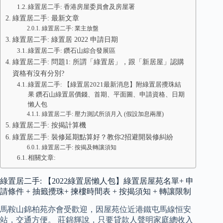
綠置居二手: 香港房屋委員會及房屋署
綠置居二手: 最新文章
綠置居二手: 業主放盤
綠置居二手: 綠置居 2022 申請日期
綠置居二手: 鑽石山綜合發展區
綠置居二手: 問題1: 所謂「綠置居」，跟「新居屋」認購
資格有沒有分別?
綠置居二手: 【綠置居2021最新消息】附綠置居攪珠結
果 鑽石山綠置居價錢、首期、平面圖、申請資格、日期
懶人包
綠置居二手: 壓力測試所須月入 (假設加息兩厘)
綠置居二手: 按揭計算機
綠置居二手: 裝修延期點算好？教你2招避開裝修糾紛
綠置居二手: 按揭及轉讓須知
相關文章:
綠置居二手: 【2022綠置居懶人包】綠置居屋苑名單+ 申
請條件 + 抽籤攪珠+ 揀樓時間表 + 按揭須知 + 轉讓限制
馬鞍山錦柏苑亦會受歡迎，因屋苑位近港鐵屯馬線恒安
站，交通方便。 莊錦輝說，只要貸款人聲明家庭總收入