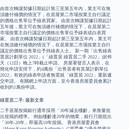
由首次轉讓契據日期起計第三至第五年內，業主可在無
須繳付補價的情況下，在居屋第二市場按業主自行議定
的價格出售單位予綠表買家。 由首次轉讓契據日期起計
五年後，業主可在無須繳付補價的情況下，在居屋第二
市場按業主自行議定的價格出售單位予綠表或白表買
家。 由首次轉讓契據日期起計第三至第五年內，業主可
在無須繳付補價的情況下，在居屋第二市場按業主自行
議定的價格出售單位予持綠表人士。 新一期「出售綠表
置居計劃單位 2022」(「綠置居 綠置居二手 2022」)於昨
天（12日）晚上7時截止申請。 房屋署發言人表示，在
簡化申請安排下，約4萬份「出售居者有其屋計劃單位
2022」有效的綠表申請者無需就「綠置居 2022」重新遞
交申請。 有關網上申請方面，至今香港房屋委員會累計
收到約1萬份申請。
綠置居二手: 最新文章
二手居屋按揭銀行通常採用「30年減去樓齡」來衡量批
出按揭的標準。 例如樓齡達20年的物業，銀行只能批出
「30年-20年」即最高10年按揭。 香港房屋委員會
（Hong Kong Housing Authority）(“房委會 ”)過去曾推出