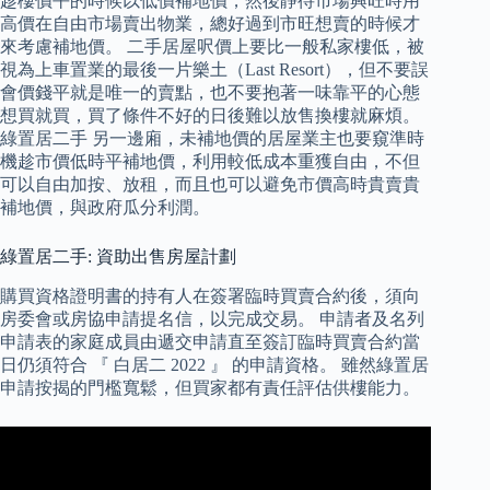
趁樓價平的時候以低價補地價，然後靜待市場興旺時用
高價在自由市場賣出物業，總好過到市旺想賣的時候才
來考慮補地價。 二手居屋呎價上要比一般私家樓低，被
視為上車置業的最後一片樂土（Last Resort），但不要誤
會價錢平就是唯一的賣點，也不要抱著一味靠平的心態
想買就買，買了條件不好的日後難以放售換樓就麻煩。
綠置居二手 另一邊廂，未補地價的居屋業主也要窺準時
機趁市價低時平補地價，利用較低成本重獲自由，不但
可以自由加按、放租，而且也可以避免市價高時貴賣貴
補地價，與政府瓜分利潤。
綠置居二手: 資助出售房屋計劃
購買資格證明書的持有人在簽署臨時買賣合約後，須向
房委會或房協申請提名信，以完成交易。 申請者及名列
申請表的家庭成員由遞交申請直至簽訂臨時買賣合約當
日仍須符合 『 白居二 2022 』 的申請資格。 雖然綠置居
申請按揭的門檻寬鬆，但買家都有責任評估供樓能力。