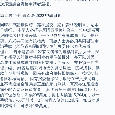
次序邀請合資格申請者選樓。
綠置居二手: 綠置居 2022 申請日期
同時在申請按保時，需在提交「購買資格證明書」副本
予銀行。 申請人必須是所購買單位的業主，惟申請者可
與同樣名列申請表填上一位已成年家庭成員，以「長命
契」方式共同擁有該物業，而該人士亦必須共同辦理申
請手續（若取得相關部門批準則可委任代表代為辦
理）。 若果是參加「家有長者優先選樓計劃」人士，除
了必須要與該長者共同擁有單位業權外，亦可以與另一
名成年家庭成員共同擁有業權，而該人士亦必須一同辦
理手續。 綠置居屬未補地價的資助房屋，按揭成數、供
款年期別於私樓，因為有政府做按揭擔保人，按揭批核
會比私樓寬鬆。 因有房委會擔保，銀行在審批按揭時，
並不需通過金管局加三厘的壓力測試，買家亦無須通過
額外的入息及資產審查。 其後有另一個實用面積196呎
的單位放盤，叫價298萬元，實用呎價達15,204元，以一
手呎價5,700元計算，2年前購入價約112萬元，如成功以
叫價轉手，可勁賺186萬元。