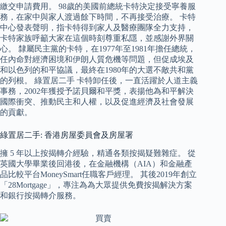
繳交申請費用。 98歲的美國前總統卡特決定接受寧養服
務，在家中與家人渡過餘下時間，不再接受治療。 卡特
中心發表聲明，指卡特得到家人及醫療團隊全力支持，
卡特家族呼籲大家在這個時刻尊重私隱，並感謝外界關
心。 隸屬民主黨的卡特，在1977年至1981年擔任總統，
任內命對經濟困境和伊朗人質危機等問題，但促成埃及
和以色列的和平協議，最終在1980年的大選不敵共和黨
的列根。 綠置居二手 卡特卸任後，一直活躍於人道主義
事務，2002年獲授予諾貝爾和平獎，表揚他為和平解決
國際衝突、推動民主和人權，以及促進經濟及社會發展
的貢獻。
綠置居二手: 香港房屋委員會及房屋署
擁 5 年以上按揭轉介經驗，精通各類按揭疑難雜症。 從
英國大學畢業後回港後，在金融機構（AIA）和金融產
品比較平台MoneySmart任職客戶經理。 其後2019年創立
「28Mortgage」，專注為為大眾提供免費按揭解決方案
和銀行按揭轉介服務。