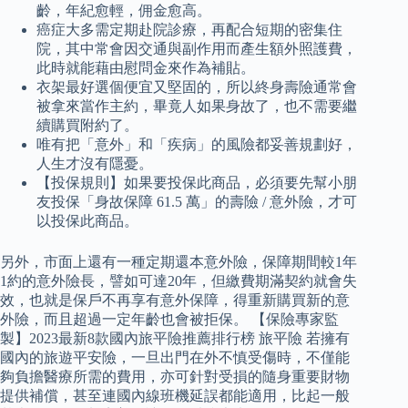
齡，年紀愈輕，佣金愈高。
癌症大多需定期赴院診療，再配合短期的密集住
院，其中常會因交通與副作用而產生額外照護費，
此時就能藉由慰問金來作為補貼。
衣架最好選個便宜又堅固的，所以終身壽險通常會
被拿來當作主約，畢竟人如果身故了，也不需要繼
續購買附約了。
唯有把「意外」和「疾病」的風險都妥善規劃好，
人生才沒有隱憂。
【投保規則】如果要投保此商品，必須要先幫小朋
友投保「身故保障 61.5 萬」的壽險 / 意外險，才可
以投保此商品。
另外，市面上還有一種定期還本意外險，保障期間較1年
1約的意外險長，譬如可達20年，但繳費期滿契約就會失
效，也就是保戶不再享有意外保障，得重新購買新的意
外險，而且超過一定年齡也會被拒保。 【保險專家監
製】2023最新8款國內旅平險推薦排行榜 旅平險 若擁有
國內的旅遊平安險，一旦出門在外不慎受傷時，不僅能
夠負擔醫療所需的費用，亦可針對受損的隨身重要財物
提供補償，甚至連國內線班機延誤都能適用，比起一般