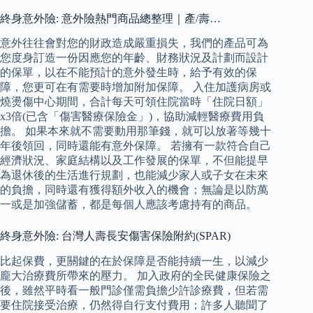
終身意外險: 意外險熱門商品總整理｜產/壽…
意外往往會對您的財政造成嚴重損失，我們的產品可為
您度身訂造一份因應您的年齡、財務狀況及計劃而設計
的保單，以在不能預計的意外發生時，給予有效的保
障，您更可在有需要時增加附加保障。 入住加護病房或
燒燙傷中心期間，合計每天可領住院當時「住院日額」
x3倍(已含「傷害醫療保險金」)，協助減輕醫療費用負
擔。 如果本來就不需要動用那筆錢，就可以放著等幾十
年後領回，同時還能有意外保障。 若擁有一款符合自己
經濟狀況、家庭結構以及工作發展的保單，不但能提早
為退休後的生活進行規劃，也能減少家人或子女在未來
的負擔，同時還有獲得額外收入的機會；無論是以防萬
一或是加強儲蓄，都是每個人應該考慮持有的商品。
終身意外險: 台灣人壽長安傷害保險附約(SPAR)
比起保費，更關鍵的在於保障是否能持續一生，以減少
龐大治療費所帶來的壓力。 加入政府的全民健康保險之
後，雖然平時看一般門診僅需負擔少許診療費，但若需
要住院接受治療，仍然得自行支付費用；許多人聽聞了