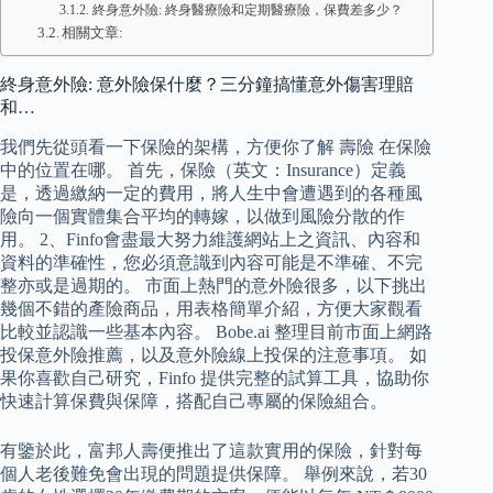
終身意外險: 終身醫療險和定期醫療險，保費差多少？
相關文章:
終身意外險: 意外險保什麼？三分鐘搞懂意外傷害理賠
和…
我們先從頭看一下保險的架構，方便你了解 壽險 在保險
中的位置在哪。 首先，保險（英文：Insurance）定義
是，透過繳納一定的費用，將人生中會遭遇到的各種風
險向一個實體集合平均的轉嫁，以做到風險分散的作
用。 2、Finfo會盡最大努力維護網站上之資訊、內容和
資料的準確性，您必須意識到內容可能是不準確、不完
整亦或是過期的。 市面上熱門的意外險很多，以下挑出
幾個不錯的產險商品，用表格簡單介紹，方便大家觀看
比較並認識一些基本內容。 Bobe.ai 整理目前市面上網路
投保意外險推薦，以及意外險線上投保的注意事項。 如
果你喜歡自己研究，Finfo 提供完整的試算工具，協助你
快速計算保費與保障，搭配自己專屬的保險組合。
有鑒於此，富邦人壽便推出了這款實用的保險，針對每
個人老後難免會出現的問題提供保障。 舉例來說，若30