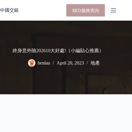
Skip
to
中國交銀
SEO服務查詢
content
終身意外險202610大好處!（小編貼心推薦）
benlau
April 20, 2023
地產