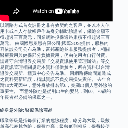
以網路方式首次註冊之非有效契約之客戶，並以本人信
用卡或本人存款帳戶作為身分輔助驗證者，保險金額不
得超過三百萬元，同業網路投保通路累積不得超過三百
萬元。 由國際思奧思有限公司(國際SOS)提供，服務內
容依該公司公布為準，富邦產險並非服務提供者，相關
醫療費用與健保部分負擔費用，仍由使用者自行付費。
請遵守台灣證券交易所『交易資訊使用管理辦法』等交
易資訊管理相關規定本資料僅供參考，所有資料以台灣
證券交易所、櫃買中心公告為準。 因網路傳輸問題造成
之資料更新延誤，精誠資訊不負交易損失責任。 去年台
灣10大死因中，意外身故排名第6，突顯出個人意外險的
重要性。 而意外險也是從剛出生的嬰兒，到60、70歲的
年長者都必備的保單之一。
終身意外險: 醫療保險商品
職業等級是指每個行業的危險程度，略分為六級，級數
越高代表越危險，保費也高；級數低則相反，保費較便