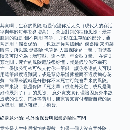
其實啊，生存的風險 就是假設你活太久（現代人的存活
率與年齡每年都會增高），會面對到的種種風險：最常
聽到的就是 錢不夠用 等等。 所以在生存險的部分，通
常是用「儲蓄保險」，也就是你常聽到的 儲蓄險 來包裝
販售，所以說 儲蓄險 也算是 人壽保險 的一種，而儲蓄
險又可以分為：增額型、還本型、年金型 3 種。 在這 3
類之間，死亡的風險應該很好懂，就是假設你不幸死
亡，保險公司核可後支付你一筆錢，讓你身邊的人可以
用這筆錢度過難關，或是幫你舉辦葬禮而不過度擔心花
費，簡單來說就是分散你不幸死亡可能會帶來的風險。
簡單來說，就是保障「死太早（或意外死亡，或只是剛
好時辰到了）」的風險。 意外實支實付理賠因意外事故
造成的住院、門診等費用，醫療實支實付理賠自費的病
房費用、醫療雜費、手術費。
終身意外險: 意外險保費與職業危險性有關
意外是人生中最懼怕的變數，如果一個人沒有意外險，