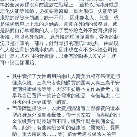
等於全身赤裸沒有防護處在戰場上。 至於疾病纏身或是
老化失能等風險，必須要靠醫療、重大傷病、失能等健
康類的保險來防護，缺一不可。 因此像老人、兒童、或
是像騎機車上下班的通勤族、常常在外跑的業務員、或
是熱愛自行車運動的人，除了意外險之外不妨再投保骨
折險，增強意外保障。 意外險的理賠範圍廣，骨折的狀
況只是裡頭的一部分，針對骨折的理賠比較少。 由於現
代人發生骨折的機率頗高，因此現在有不少保險公司推
出理賠方式不同的骨折險，只要有診斷書與X光片，就
可申請定額理賠。
其中囊括了女性適用的南山人壽美力相守癌症定期
健康保險、三高患者也能購買的國泰人壽三高平安
定期健康保險等等，大家不妨將本文作為參考，儘
早為自己選擇一款符合需求的產品，有備無患，使
往後的生活更加安心踏實。
而保障型保險中，以繳費期滿返還全部保費的還本
型終身意外險佣金最低，僅一％左右；而壽險的佣
金依繳費年期長短而不同，繳費年期愈長佣金愈
高，此外，有些壽險公司的健康險（醫療險、長照
險、重大疾病險…… 等）還會考慮被保險人的年