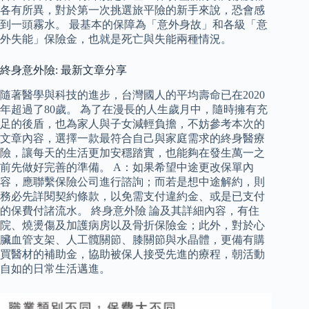
各有所異，對於第一次挑選旅平險的新手來說，恐會感
到一頭霧水。 最基本的保障為「意外身故」和各級「意
外失能」保險金，也就是死亡與失能兩種情況。
終身意外險: 最新文章分享
隨著醫學與科技的進步，台灣國人的平均壽命已在2020
年超過了80歲。 為了在漫長的人生歲月中，隨時擁有充
足的後盾，也為家人與子女減輕負擔，不妨參考本次的
文章內容，選擇一款最符合自己與家庭需求的終身醫療
險，讓每天的生活更加安穩踏實，也能夠在發生萬一之
前先做好完善的準備。 A：如果希望中途更改保單內
容，應聯繫保險公司進行諮詢；而若是想中途解約，則
務必先詳閱契約條款，以免需支付違約金、或是已支付
的保費付諸流水。 終身意外險 論及其詳細內容，有住
院、燒燙傷及加護病房以及骨折保險金；此外，對於心
臟血管支架、人工髖關節、膝關節與水晶體，更備有購
買醫材的補助金，協助被保人接受先進的療程，朝活動
自如的日常生活邁進。