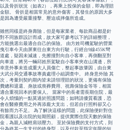
以及骨折狀況（如表2），再乘上投保的金額，即為理賠
金額。 骨折是相當常見的意外傷害，其發生的原因大多
是因為遭受嚴重撞擊、壓迫或摔傷所造成。
雖然同樣是終身壽險，但是每家業者、每款商品都是針
對不同族群設計而成，故大家可參考以下的詳細整理，
方能挑選出最適合自己的保險。 由方姓司機駕駛的營業
曳引車今天由屏東往台東方向行駛，行經台9線455K彎
道處，疑因未減速，先擦撞對向自小客車，再側翻至對
向車道，將另一輛邱姓所駕駛自小客車夾在山溝邊，所
幸意外事未造成重大人員傷亡，整起事故肇因，由台東
大武分局交通事故專責處理小組調查中。 終身意外險 其
次，考量到契約期內皆未請領理賠的狀況，更備有保險
費總和退還、身故或喪葬費用、祝壽保險金等等，相當
適合重視回本的要保人。 當家中的長者需長期住院，最
令人煩惱的一點莫過於照護問題；如聘請優質看護，恐
會在醫療費用之外再添龐大支出，但若自行照料卻又心
有餘而力不足。 為了解決這樣的問題，此保險便針對住
院看護以及出院的短期照顧，提供實際住院天數的保險
金，為親人減輕肩頭壓力。 至於保險費的支付方式，則
分為終其一生支付的終身型，以及付款至指定年限的短