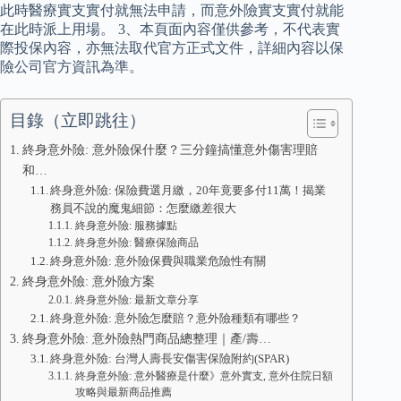
此時醫療實支實付就無法申請，而意外險實支實付就能
在此時派上用場。 3、本頁面內容僅供參考，不代表實
際投保內容，亦無法取代官方正式文件，詳細內容以保
險公司官方資訊為準。
目錄（立即跳往）
終身意外險: 意外險保什麼？三分鐘搞懂意外傷害理賠
和…
終身意外險: 保險費選月繳，20年竟要多付11萬！揭業
務員不說的魔鬼細節：怎麼繳差很大
終身意外險: 服務據點
終身意外險: 醫療保險商品
終身意外險: 意外險保費與職業危險性有關
終身意外險: 意外險方案
終身意外險: 最新文章分享
終身意外險: 意外險怎麼賠？意外險種類有哪些？
終身意外險: 意外險熱門商品總整理｜產/壽…
終身意外險: 台灣人壽長安傷害保險附約(SPAR)
終身意外險: 意外醫療是什麼》意外實支, 意外住院日額
攻略與最新商品推薦