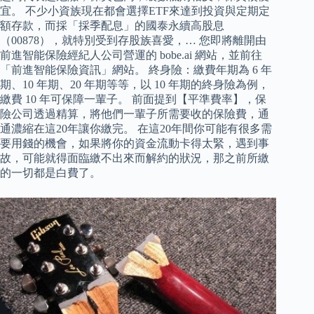
宜。 不少小資族現在都會選擇ETF來達到投資與定期定
額存款，而採「採季配息」的國泰永續高股息
（00878），就特別受到存股族喜愛，… 您即將離開由
前進智能保險經紀人公司營運的 bobe.ai 網站，並前往
「前進智能保險資訊」網站。 終身險：繳費年期為 6 年
期、10 年期、20 年期等等，以 10 年期的終身險為例，
繳費 10 年可保障一輩子。 前面提到【平準費率】，保
險公司透過精算，將他們一輩子所需要收的保險費，通
通濃縮在這20年讓你繳完。 在這20年間你可能有很多需
要用錢的機會，如果將你的資金流動卡得太緊，遇到事
故，可能就得面臨繳不出來而解約的狀況，那之前所繳
的一切都是白費了。