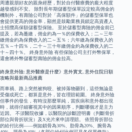
周遭親朋好友的親身經歷，對於自付醫療費的龐大程度
越發感到不安。 除對長年期儲蓄型保單設定較高佣金的
機制外，有壽險公司對於「高保額件」的儲蓄型保單也
會提供更高的佣金率，顯然是鼓勵業務員鎖定高資產人
士招攬高保額儲蓄型保險。 至於儲蓄型壽險的佣金前已
提及，若為躉繳，佣金約為一％的保費收入；二～三年
繳佣金約為保費收入的二～五％；六年繳為保費收入的
五％～十四％，二十～三十年繳佣金約為保費收入的二
十～四十％。 終身意外險 有些保險公司主打外幣保單，
還會將外幣儲蓄型壽險的佣金拉高。
終身意外險: 意外醫療是什麼》意外實支, 意外住院日額
攻略與最新商品推薦
而車禍、路上突然被狗咬、被掉落物砸到，這些無論是
受傷或死亡，都算是意外，皆在理賠範圍。 終身意外險
但事件的發生，有時沒那麼單純，當疾病和意外都出現
時，就得仔細審視其中的因果順序，判斷哪個才是主力
近因。 不須醫院收據，以醫院的診斷證明書（判斷骨折
部位與骨折狀況）及X光片來申請理賠。 依照骨折部位
的給付比例――例如鎖骨為30%、肋骨為20%、腕骨為
40%、脛骨為40%（各部位給付比例可見各保單條款），