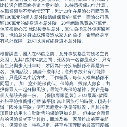
比較適合購買終身還本意外險。 以持續投保20年計算，
在職業類別不變的情況下，累計20年在產險公司購買保
額100萬元的個人意外險總繳保費約4萬元；壽險公司保
額100萬元的終身還本意外險，20年總繳保費為77萬元。
倘若很擔心75 歲以後發生意外，無法負擔意外傷害醫療
費，也怕意外身故或殘廢造成家人的負擔，希望終身享
有意外保障，就可以購買終身還本意外險。
根據調查，國人在65歲之前，意外事故都是前幾名主要
死因，尤其1歲到24歲之間，死因第一名都是意外，只有
新生兒與步入壯年時，才因為部分疾病關係不再是第一
名。 換句話說，無論什麼年紀，意外事故都有可能降
臨，只是因為生活方式、工作差異，每個人機率稍微不
同罷了。 加上意外險保費低、保障高，投保人數多，由
投保眾人一起分攤風險，最能代表保險精神，實在是每
個人都該先保一份。 【保險專家監製】2023最新8款國
外旅平險推薦排行榜 旅平險 當出國旅行的時候，預先申
辦「國外旅平險」便可因應意外受傷等狀況，且其補償
項目比信用卡自動附帶的保險更加充足。 但由於台灣目
前的保險業者不計其數，而論及每一家所推出的商品組
合、保障條款、特殊規定、甚至各項理賠的最高額度都