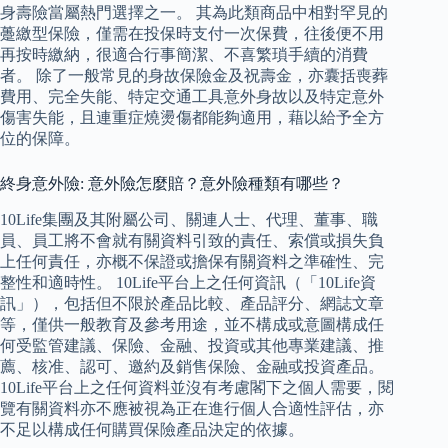
身壽險當屬熱門選擇之一。 其為此類商品中相對罕見的
躉繳型保險，僅需在投保時支付一次保費，往後便不用
再按時繳納，很適合行事簡潔、不喜繁瑣手續的消費
者。 除了一般常見的身故保險金及祝壽金，亦囊括喪葬
費用、完全失能、特定交通工具意外身故以及特定意外
傷害失能，且連重症燒燙傷都能夠適用，藉以給予全方
位的保障。
終身意外險: 意外險怎麼賠？意外險種類有哪些？
10Life集團及其附屬公司、關連人士、代理、董事、職
員、員工將不會就有關資料引致的責任、索償或損失負
上任何責任，亦概不保證或擔保有關資料之準確性、完
整性和適時性。 10Life平台上之任何資訊（「10Life資
訊」），包括但不限於產品比較、產品評分、網誌文章
等，僅供一般教育及參考用途，並不構成或意圖構成任
何受監管建議、保險、金融、投資或其他專業建議、推
薦、核准、認可、邀約及銷售保險、金融或投資產品。
10Life平台上之任何資料並沒有考慮閣下之個人需要，閱
覽有關資料亦不應被視為正在進行個人合適性評估，亦
不足以構成任何購買保險產品決定的依據。