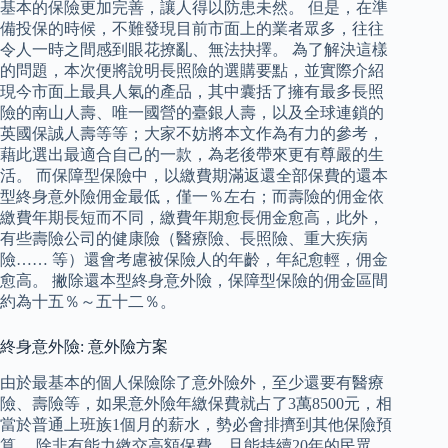
基本的保險更加完善，讓人得以防患未然。 但是，在準
備投保的時候，不難發現目前市面上的業者眾多，往往
令人一時之間感到眼花撩亂、無法抉擇。 為了解決這樣
的問題，本次便將說明長照險的選購要點，並實際介紹
現今市面上最具人氣的產品，其中囊括了擁有最多長照
險的南山人壽、唯一國營的臺銀人壽，以及全球連鎖的
英國保誠人壽等等；大家不妨將本文作為有力的參考，
藉此選出最適合自己的一款，為老後帶來更有尊嚴的生
活。 而保障型保險中，以繳費期滿返還全部保費的還本
型終身意外險佣金最低，僅一％左右；而壽險的佣金依
繳費年期長短而不同，繳費年期愈長佣金愈高，此外，
有些壽險公司的健康險（醫療險、長照險、重大疾病
險…… 等）還會考慮被保險人的年齡，年紀愈輕，佣金
愈高。 撇除還本型終身意外險，保障型保險的佣金區間
約為十五％～五十二％。
終身意外險: 意外險方案
由於最基本的個人保險除了意外險外，至少還要有醫療
險、壽險等，如果意外險年繳保費就占了3萬8500元，相
當於普通上班族1個月的薪水，勢必會排擠到其他保險預
算。 除非有能力繳交高額保費、且能持續20年的民眾，