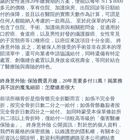
歲的女性選擇20年繳費期的方案，便能以每年 NT＄8000
多元的價格，享有住院、加護病房、出院回診等日額給
付的保障，並且以在醫院的實際天數作為計算，可謂是
任何人都能納入考慮的一款商品。 至於此保單的內容，
包含了住院、手術、加護病房與相關慰問金，並適用於
口腔癌、食道癌，以及男性好發的攝護腺癌、女性常見
的子宮頸癌等12種癌症，以癌症來說項目十分全面。 終
身意外險 反之，若被保人所接受的手術並非在原本的理
賠清單中，還可向業者申請協議給付，同時還備有特定
處置、創傷縫合處置以及身故金或祝壽金，等同於結合
了醫療險與壽險的特色。
終身意外險: 保險費選月繳，20年竟要多付11萬！揭業務
員不說的魔鬼細節：怎麼繳差很大
前項所稱骨折是指骨骼完全折斷而言；如係不完全骨
折，按完全骨折日數二分之一給付；如係骨骼龜裂者按
完全骨折日數四分之一給付。 如同時蒙受本保單條款所
列二項以上骨折時，僅給付一項較高等級的「傷害醫療
保險金」。 終身意外險 公開資訊：對於您的個人資料，
我們有嚴格的保密措施，以維護您的隱私權，有關本公
司資訊公開說明，歡迎利用網際網路至本公司網站查