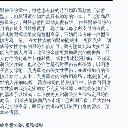
醫療保險當中，雖然也有解約時可領取退款的「儲蓄
型」，但其退還金額約莫只有總額的50％，且此類商品
數量稀少，對於儲蓄的幫助其實有限。 由於醫療保險的
目的在於支付醫療費用，為了降低每次所支付的保費，
與其將選擇侷限於儲蓄型商品，不妨同時考慮一般型保
險方為上策。 在女性疾病的醫療附約中，可因乳癌、剖
腹等女性才有的風險加倍給付；而有鑒於此時大多希望
能入住個人房間，此保險金便可負擔昂貴的病房費，並
支付住院時產生各種雜費。 當挑選此類附約時，不僅須
著眼於住院，也務必注意是否對手術有所保障，以因應
子宮切除術、乳房重建術等女性手術，並獲得加倍的保
險金給付；其中，乳房重建術的費用高昂，建議擔心此
點的人仔細確認。 醫療保險的特別項目中，許多可因應
女性疾病或指定疾病給予充分的保障，並能夠依據自己
的需求予以增減；以下便將介紹著眼於各個特定風險的
商品。 目前失能險商品在市場上已所剩不多，且大部分
為定期險商品，民眾在挑選時可以依照自身的需求、預
算來選擇。
終身意外險: 服務據點