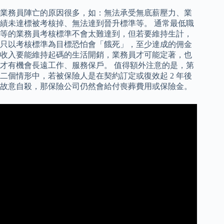
業務員陣亡的原因很多，如：無法承受無底薪壓力、業
績未達標被考核掉、無法達到晉升標準等。 通常最低職
等的業務員考核標準不會太難達到，但若要維持生計，
只以考核標準為目標恐怕會「餓死」，至少達成的佣金
收入要能維持起碼的生活開銷，業務員才可能定著，也
才有機會長遠工作、服務保戶。 值得額外注意的是，第
二個情形中，若被保險人是在契約訂定或復效起 2 年後
故意自殺，那保險公司仍然會給付喪葬費用或保險金。