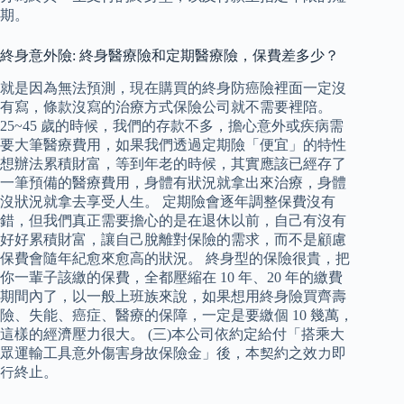
期。
終身意外險: 終身醫療險和定期醫療險，保費差多少？
就是因為無法預測，現在購買的終身防癌險裡面一定沒
有寫，條款沒寫的治療方式保險公司就不需要裡陪。
25~45 歲的時候，我們的存款不多，擔心意外或疾病需
要大筆醫療費用，如果我們透過定期險「便宜」的特性
想辦法累積財富，等到年老的時候，其實應該已經存了
一筆預備的醫療費用，身體有狀況就拿出來治療，身體
沒狀況就拿去享受人生。 定期險會逐年調整保費沒有
錯，但我們真正需要擔心的是在退休以前，自己有沒有
好好累積財富，讓自己脫離對保險的需求，而不是顧慮
保費會隨年紀愈來愈高的狀況。 終身型的保險很貴，把
你一輩子該繳的保費，全都壓縮在 10 年、20 年的繳費
期間內了，以一般上班族來說，如果想用終身險買齊壽
險、失能、癌症、醫療的保障，一定是要繳個 10 幾萬，
這樣的經濟壓力很大。 (三)本公司依約定給付「搭乘大
眾運輸工具意外傷害身故保險金」後，本契約之效力即
行終止。