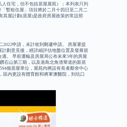
私人住宅，但不包括居屋屋苑）；本列表只列
誠軒「暫租住屋」項目將於二月十四日至二月二
有其屋計劃(居屋)是政府房屋政策的常設部
二2022申請，未計收到郵遞申請。 房屋署提
屋計劃意見後，經詳細評估地盤位置及發展規
適。 早前運輸及房屋局公布未來5年的房屋
括鑽石山第三期，以及港島北角渣華道的新居
供594個居屋單位，屋苑內將設有長者鄰舍中心
，區內更設有體育館和將軍澳醫院，到坑口