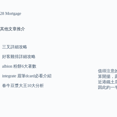
28 Mortgage
其他文章推介
三叉詳細攻略
好客雞排詳細攻略
albion 粉餅6大著數
值得注意
integrate 眉筆dcard必看介紹
算開揚，
近港鐵土
春牛豆漿大王10大分析
因此約一