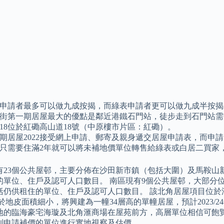
申請者最多可以做九成按揭，而綠表申請者更可以做九成半按揭
街第一期居屋最大的優點是鄰近港鐵石門站，徒步走到石門站需
18位於紅磡高山道18號（中原樓市片區：紅磡）。
期居屋2022接受網上申請、郵寄及親身遞交居屋申請表，而申請
只需要住滿2年就可以將未補地價單位轉售給綠表或白居二買家
有23個公共屋邨，主要分佈在沙田新市鎮（包括大圍）及馬鞍山
的單位、住戶及認可人口數目。 南區現有9個公共屋邨，大部分
括仍供租住的單位、住戶及認可人口數目。 該北角居屋項目位於
於地皮面積細小，將興建為一幢34層高的單幢居屋，預計2023/
地的臨海豪宅海璇及北角滙商場在屋苑前方，高層單位相信可飽覽
到申請補價的單位進行實地視察及估價。