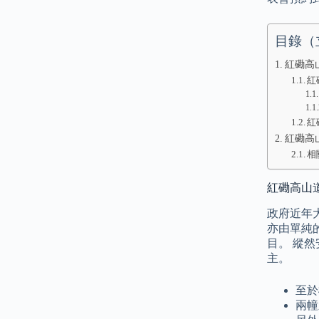
目錄（
紅磡高
紅
紅
紅磡高山道
相
紅磡高山道
政府近年
亦由單純
目。 縱
主。
至於
兩幢