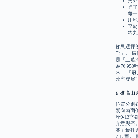
另外
除了
每一
用地
至於
約九
如果選擇
邨」。 
是「土瓜
為70,9
米。 「冠
比率發展非
紅磡高山道
位置分別在
朝向南面位
座9-1
介意與否
閣」最捱
7-13室