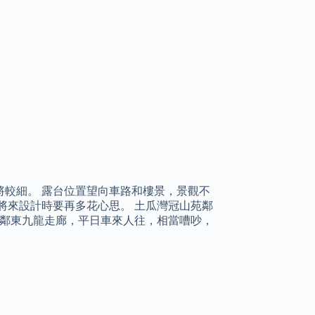
較細。 露台位置望向車路和樓景，景觀不
將來設計時要再多花心思。 土瓜灣冠山苑鄰
毗鄰東九龍走廊，平日車來人往，相當嘈吵，