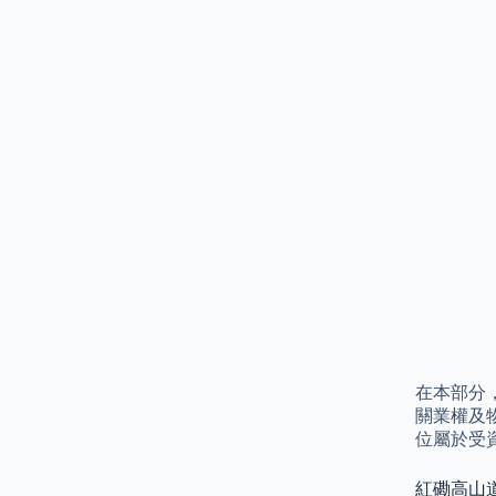
在本部分
關業權及
位屬於受
紅磡高山道