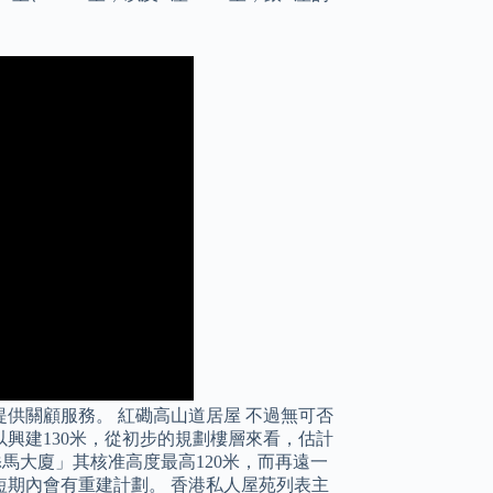
供關顧服務。 紅磡高山道居屋 不過無可否
興建130米，從初步的規劃樓層來看，估計
添馬大廈」其核准高度最高120米，而再遠一
期內會有重建計劃。 香港私人屋苑列表主