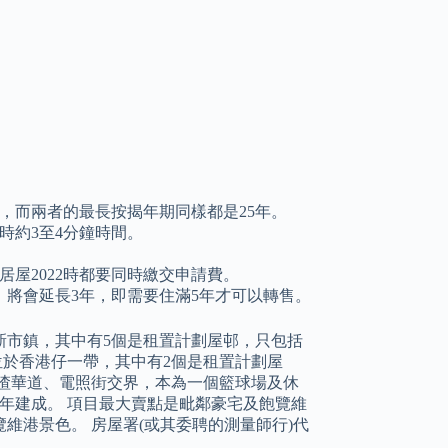
，而兩者的最長按揭年期同樣都是25年。
時約3至4分鐘時間。
居屋2022時都要同時繳交申請費。
，將會延長3年，即需要住滿5年才可以轉售。
新市鎮，其中有5個是租置計劃屋邨，只包括
位於香港仔一帶，其中有2個是租置計劃屋
渣華道、電照街交界，本為一個籃球場及休
24年建成。 項目最大賣點是毗鄰豪宅及飽覽維
維港景色。 房屋署(或其委聘的測量師行)代