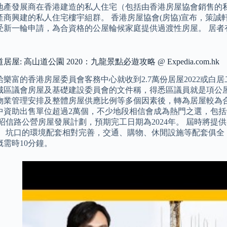
地產發展商在香港建造的私人住宅（包括由香港房屋協會銷售的
產商興建的私人住宅樓宇組群。 香港房屋協會(房協)宣布，策
受新一輪申請，為合資格的公屋輪候家庭提供過渡性房屋。 居者
屋: 高山道公園 2020：九龍景點必遊攻略 @ Expedia.com.hk
樂富的香港房屋委員會客務中心就收到2.7萬份居屋2022或白居
城區議會房屋及基礎建設委員會的文件稱，得悉區議員就是項公
物業管理安排及整體房屋供應比例等多個因素後，轉為居屋較為合
中資助出售單位超過2萬個，不少地段相信會成為熱門之選，包
昭信路公營房屋發展計劃，預期完工日期為2024年。 屆時將提
。 坑口的環境配套相對完善，交通、購物、休閒設施等配套俱全
概需時10分鐘。