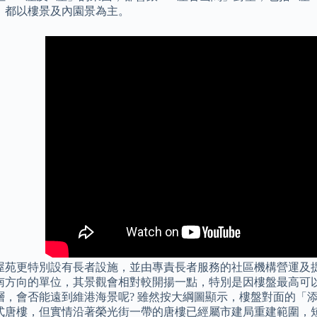
望，都以樓景及內園景為主。
屋苑更特別設有長者設施，並由專責長者服務的社區機構營運及提
南方向的單位，其景觀會相對較開揚一點，特別是因樓盤最高可以
3層，會否能遠到維港海景呢? 雖然按大綱圖顯示，樓盤對面的「
式唐樓，但實情沿著榮光街一帶的唐樓已經屬市建局重建範圍，短