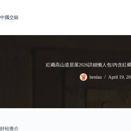
Skip
to
content
中國交銀
紅磡高山道居屋2026詳細懶人包!內含紅
benlau
April 19, 2
好站推介