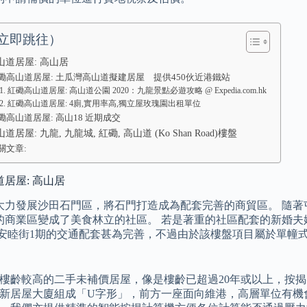
立即跳往）
山道居屋: 高山居
磡高山道居屋: 土瓜灣高山道擬建居屋 提供450伙近港鐵站
紅磡高山道居屋: 高山道公園 2020：九龍景點必遊攻略 @ Expedia.com.hk
紅磡高山道居屋: 4廁,實用率高,獨立屋玫瑰園出租單位
磡高山道居屋: 高山18 近期成交
居屋: 九龍, 九龍城, 紅磡, 高山道 (Ko Shan Road)樓盤
關文章:
居屋: 高山居
大力發展沙田石門區，將石門打造成為配套完善的商貿區。 隨著
的商業區變成了美食林立的社區。 若是著重的社區配套的新婚夫
然安睦街1期的交通配套甚為完善，不過由於該樓盤項目屬於單幢
樓齡較高的二手未補價居屋，像是樓齡已超過20年或以上，按
新居屋大廈組成「U字形」，前方一座面向維港，高層單位有機