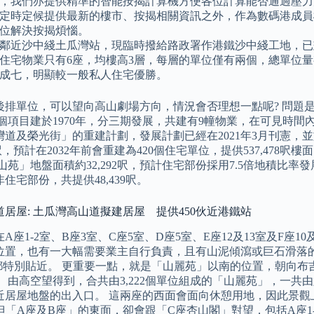
，我們亦提供精準的智能按揭計算機方便各位計算能否通過壓力
定時定候提供最新的樓市、按揭相關資訊之外，作為數碼港成員機
位解決按揭煩惱。
鄰近沙中綫土瓜灣站，現臨時撥給路政署作港鐵沙中綫工地，已
住宅物業只有6座，均樓高3層，每層的單位僅有兩個，總單位量
成七，明顯較一般私人住宅優勝。
後排單位，可以望向高山劇場方向，情況會否理想一點呢? 問題
這個項目建於1970年，分三期發展，共建有9幢物業，在可見時間
灣道及榮光街」的重建計劃，發展計劃已經在2021年3月刊憲，
58呎，預計在2032年前會重建為420個住宅單位，提供537,478
山苑」地盤面積約32,292呎，預計住宅部份採用7.5倍地積比率發
住宅部份，共提供48,439呎。
居屋: 土瓜灣高山道擬建居屋 提供450伙近港鐵站
A座1-2室、B座3室、C座5室、D座5室、E座12及13室及F座
置，也有一大幅需要業主自行負責，且有山泥傾瀉或巨石滑落的範圍
3室都特別貼近。 更重要一點，就是「山麗苑」以南的位置，朝向
。 由高空望得到，合共由3,222個單位組成的「山麗苑」，一共
近居屋地盤的出入口。 這兩座的西面會面向休憩用地，因此景觀上
。 但「A座及B座」的東面，卻會跟「C座杏山閣」對望，包括A座1-2室