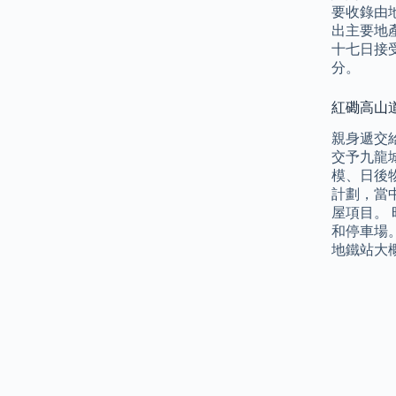
要收錄由
出主要地
十七日接
分。
紅磡高山道居
親身遞交給
交予九龍
模、日後
計劃，當
屋項目。 
和停車場
地鐵站大