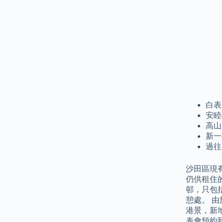
白表
安睦
高山
新一
過往
沙田區現
仍供租住
邨，只包
憩處。 由
港景，新
表會預約