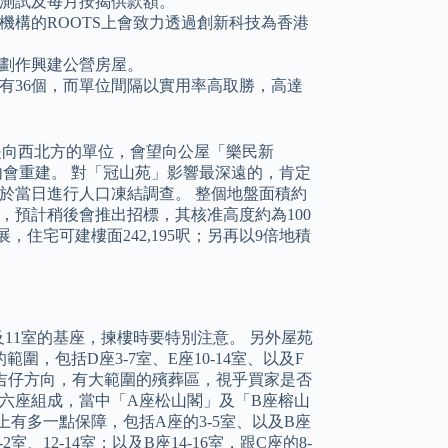
測試及每月按揭供款額。
構的ROOTS上會致力透過創新科技為香港
劃作興建公營房屋。
有36個，而單位間隔以實用率高取勝，高達
是向西北方的單位，會望向公屋「樂民新
內會重建。 對「冠山苑」影響最深遠的，肯定
並於當日進行人口凍結調查。 整個地盤面積約
呎樓面，預計稍後會推出招標，其核准高度約為100
展，住宅可建樓面242,195呎；另再以9倍地積
10及11室的基座，揀樓時要特別注意。 另外屋苑
，包括D座3-7室、E座10-14室、以及F
布吉仔方向，有大範圍的殯葬區，視乎買家是否
由六座組成，當中「A座松山閣」及「B座榕山
有多一點保障，包括A座的3-5室、以及B座
、12-14室；以及B座14-16室，跟C座的8-