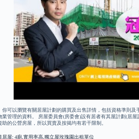
，你可以瀏覽有關居屋計劃的購買及出售詳情，包括資格準則及
物業管理的資料。 房屋委員會(房委會)設有居者有其屋計劃(居屋
資助的公營房屋，所以買賣及按揭均有若干限制。
居屋: 4廁,實用率高,獨立屋玫瑰園出租單位