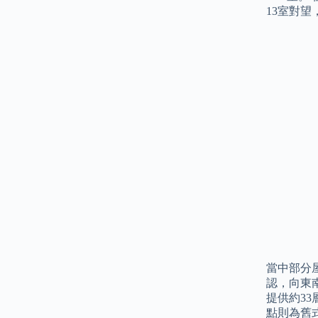
13室對
當中部分
認，向東
提供約3
點則為舊