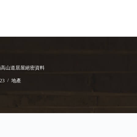
磡高山道居屋絕密資料
023
地產