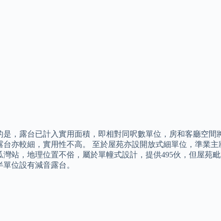
的是，露台已計入實用面積，即相對同呎數單位，房和客廳空間將
露台亦較細，實用性不高。 至於屋苑亦設開放式細單位，準業主
瓜灣站，地理位置不俗，屬於單幢式設計，提供495伙，但屋苑
半單位設有減音露台。