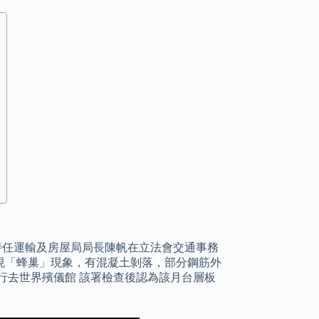
，時任運輸及房屋局局長陳帆在立法會交通事務
現「蜂巢」現象，有混凝土剝落，部分鋼筋外
行去世界殯儀館 該署檢查後認為該月台層板