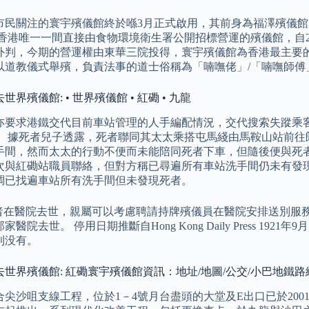
市民關注的寰宇殯儀館終於喺3月正式啟用，其前身為福澤殯儀館
為香港唯一一間直接由食物環境衛生署公開招標營運的殯儀館，自2
外判，今期的營運權由東華三院投得，寰宇殯儀館為香港最主要的
以道教儀式舉殯，負責法事的道士俗稱為「喃嘸佬」/「喃嘸師傅
界殯儀館: • 世界殯儀館 • 紅磡 • 九龍
亦要求港鐵交代目前車站管理的人手編配情況，交代搜索失蹤乘
。 據死者兒子透露，死者聯同其太太乘搭屯馬綫由馬鞍山站前往
手間，然而太太的行動不便而未能陪同死者下車，但隨後便與死者
次與紅磡站職員聯絡，但對方稱已尋遍所有車站洗手間仍未有發現
調已找遍車站所有洗手間但未發現死者。
死者在醫院去世，親屬可以考慮聘請持牌殯儀員在醫院安排送別服
醫院去世。 停用日期推斷自Hong Kong Daily Press 19
則没有。
世界殯儀館: 紅磡寰宇殯儀館資訊：地址/地圖/公交/小巴地鐵路
尖沙咀支線工程，位於1－4號月台盡頭的大堂及E出口已於200