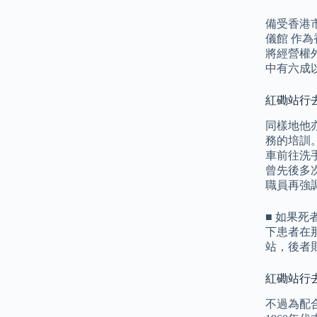
備受香港
儀館 作
將經營權
中有六成
紅磡站行去世
同樣地他
務的培訓
車前往洗
曾先後多
職員再強
■ 如果
下患者在那家
站，後者
紅磡站行去
不過為配合