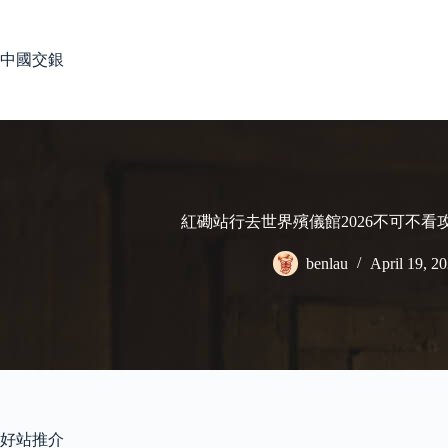
Skip
to
content
中國交銀
紅磡站行去世界殯儀館2026不可不看
benlau
April 19, 2
好站推介