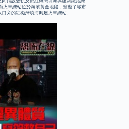
田之間鋪設雙軌及於紅磡灣填海興建新鐵路總
而火車總站位於海濱黃金地段，窒礙了城市
入口旁的紅磡灣填海興建火車總站。