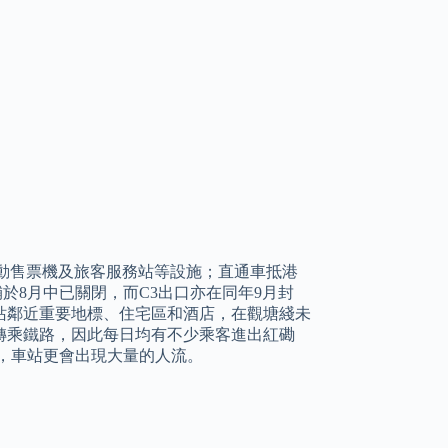
動售票機及旅客服務站等設施；直通車抵港
舖於8月中已關閉，而C3出口亦在同年9月封
，車站鄰近重要地標、住宅區和酒店，在觀塘綫未
轉乘鐵路，因此每日均有不少乘客進出紅磡
，車站更會出現大量的人流。