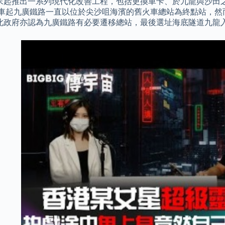
年代末起推出一系列現代化改善工程，包括更換車卡、於九龍與沙
通車起九廣鐵路一直以位於尖沙咀海濱的舊火車總站為終點站，然
此政府亦認為九廣鐵路有必要遷移總站，最後選址海底隧道九龍