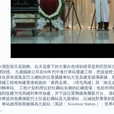
水滴型假天花裝飾、自天花垂下的大量白色球狀燈罩是和巨型班
體回憶。 九廣鐵路公司在90年代中進行車站重建工程，把波波
並在原有道路及巴士總站的位置擴建車站大堂及建造玻璃幕牆，形成
環綫工程将构建香港铁路的「東西走廊」（現屯馬綫）與「南北
的轉車站。 工程计划利用位於红磡站东侧的紅磡貨場：包括停用
施則改建为屯馬綫列車停放處，并于該位置興建兩層新月台。 港
亦將提供免費接駁巴士往返紅磡站及九龍塘站，以減低對乘客的影響
站啟用初期被稱為九龍站（英語： Kowloon Station ），世界殯
人。