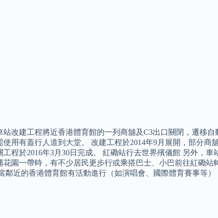
車站改建工程將近香港體育館的一列商舖及C3出口關閉，遷移自
使用有蓋行人道到大堂。 改建工程於2014年9月展開，部分商
工程於2016年3月30日完成。 紅磡站行去世界殯儀館 另外
埔花園一帶時，有不少居民更步行或乘搭巴士、小巴前往紅磡站
每當鄰近的香港體育館有活動進行（如演唱會、國際體育賽事等）