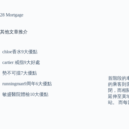
28 Mortgage
其他文章推介
chloe香水9大優點
cartier 戒指9大好處
勢不可擋7大優點
首階段的
runningman9周年6大優點
的乘客則需
閉，而相關
敏盛醫院體檢10大優點
延伸至黃
站。 而