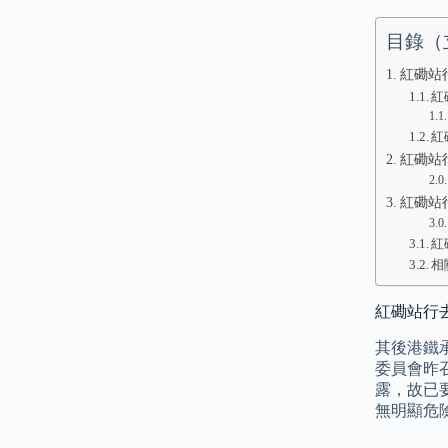
目錄（
紅磡站
紅
紅
紅磡站
紅磡站
紅
相
紅磡站行去
其後港鐵
委員會昨
露，故已
無明顯危