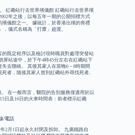
。 紅磡站行去世界殯儀館 紅磡站行去世界殯
002年之後，以每五年一期的公開招標方式
殯儀館之一。 據統計，於香港出殯的喪禮
」，儀式名稱為「打齋」超渡。
客的既定程序以及檢討現時職員對處理突發站
朗屏站途中，於下午4時45分左右在紅磡站下
失去聯絡。 其後其家人在當晚6－8時期間
死者，隨後其家人曾到紅磡站外尋找死者,
務。 在一般而言，醫院的告別服務僅適用於以
21年9月15日及16日的火車時間表：前者標示紅磡
線/電話
1年2月1日起永久封閉及拆卸。 九廣鐵路自