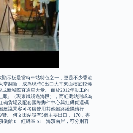
次顯示板是當時車站特色之一，更是不少香港
燈大堂翻新，成為現時C出口大堂東面樓底較矮
新城際直通車大堂。 而於2012年動工的
走廊」（現東鐵綫過海段），而紅磡站則成為
紅磡貨場及配套國際郵件中心與紅磡貨運碼
鐵建議乘客可考慮使用其他鐵路綫繼續行
。 何文田站設有5個主要出口， 170，專
儀館 b – 紅磡區 b1 – 海濱南岸，可分別容