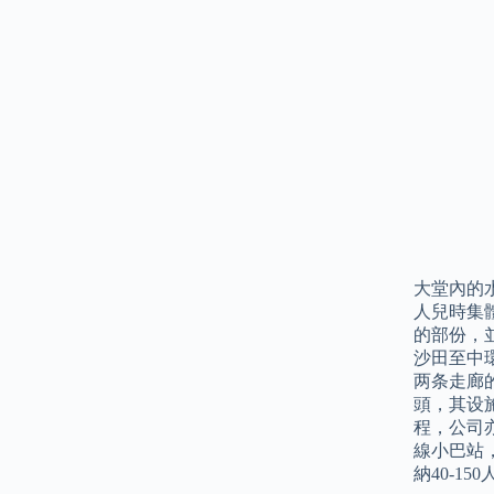
大堂內的
人兒時集
的部份，
沙田至中
两条走廊
頭，其设
程，公司
線小巴站，車
納40-150