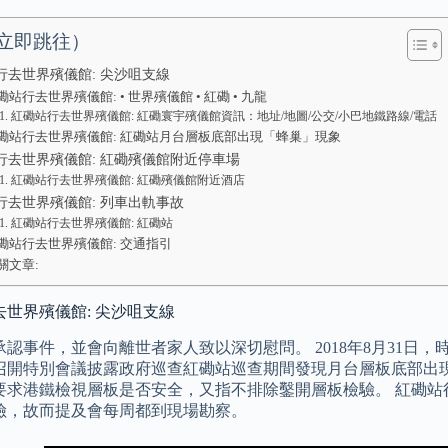
立即跳往）
行去世界殯儀館: 尖沙咀支線
磡站行去世界殯儀館: • 世界殯儀館 • 紅磡 • 九龍
紅磡站行去世界殯儀館: 紅磡寰宇殯儀館資訊：地址/地圖/公交/小巴地鐵路線/電話
磡站行去世界殯儀館: 紅磡站月台層板底部出現「蜂巢」現象
行去世界殯儀館: 紅磡殯儀館附近停車場
紅磡站行去世界殯儀館: 紅磡殯儀館附近酒店
行去世界殯儀館: 列車出軌事故
紅磡站行去世界殯儀館: 紅磡站
磡站行去世界殯儀館: 交通指引
關文章:
世界殯儀館: 尖沙咀支線
承認事件，並會向離世者家人致以深切慰問。 2018年8月31日
召開特別會議披露政府巡查紅磡站巡查期間發現月台層板底部出
要求港鐵檢視層板是否安全，又指不排除鑿開層板檢驗。 紅磡站
險，故而提及會每周都到現場勘察。