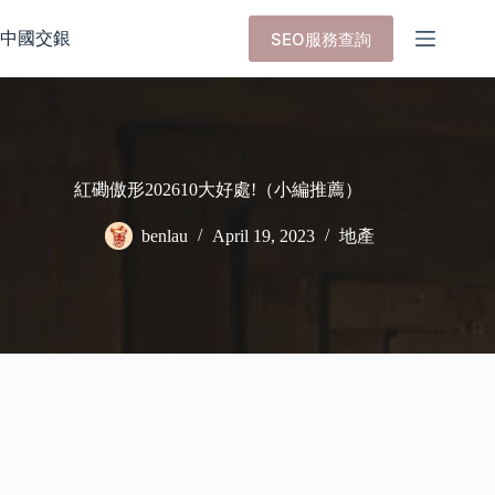
Skip
to
中國交銀
SEO服務查詢
content
紅磡傲形202610大好處!（小編推薦）
benlau
April 19, 2023
地產