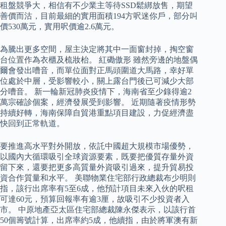
租盤競爭大，相信有不少業主等待SSD鬆綁放售，期望
善價而沽，目前最細的實用面積194方呎迷你戶，部分叫
價530萬元，實用呎價逾2.6萬元。
為騰出更多空間，屋主決定將其中一面窗封掉，掏空窗
台位置作為衣櫃及梳妝枱。 紅磡傲形 雖然旁邊的地盤偶
爾會發出嘈音，而單位面對正馬頭圍道大馬路，幸好單
位處於中層，受影響較小，關上露台門後已可減少大部
分嘈音。 新一輪新冠肺炎疫情下，海南省至少錄得逾2
萬宗確診個案，經濟發展受到影響。 近期隨著疫情形勢
持續好轉，海南保障自貿港重點項目建設，力促經濟盡
快回到正常軌道。
要推進高水平對外開放，依託中國超大規模市場優勢，
以國內大循環吸引全球資源要素，既要把優質存量外資
留下來，還要把更多高質量外資吸引過來，提升貿易投
資合作質量和水平。 美聯物業住宅部行政總裁布少明則
指，該行出席率有5至6成，他預計項目未來入伙的呎租
可達60元，預算回報率有逾3厘，故吸引不少投資者入
市。 中原地產亞太區住宅部總裁陳永傑表示，以該行首
50個籌號計算，出席率約5成，他續指，由於將軍澳有新