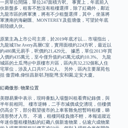
一房單位間隔，單位247面積方呎。 事實上，年底前入
伙新盤多，租客不愁沒有租樓選擇，除了紅磡外，鄰近
九龍市區的將軍澳，將有不少租盤選擇，其中，坐落將
軍澳南的海翩匯、MONTEREY及藍塘傲，可望於年底
前陸續入伙。
原業主為上市公司主席，於2019年底才以… 市場指出，
九龍城The Avery高層C室，實用面積約224方呎，最近以
約480萬元易手，呎價約21,429元。 據悉，單位2013年買
入價約435萬元，至今僅升值約45萬元或約10.3%。 九龍
城區的土瓜灣@中原樓市片區，區內共32,232個私人住
宅單位，涉及人口共97,142人。 另外，區內主要屋苑包
括 傲雲峰,偉恒昌新邨,翔龍灣,安和園,定安大廈。
紅磡傲形: 物業位置
美聯易秉中表示，現時薈點入場盤叫租看齊紀錄價，與
半年前相同。 樓市逆轉，二手市減價成交湧現，但樓價
仍高企下，部分觀望後市的上車客難免想暫時租樓，睇
清形勢才入市。 不過，租樓同樣負擔不輕，本報追蹤近
年迷你盤租樓熱點的紅磡八個新進物業，佔逾六成物業