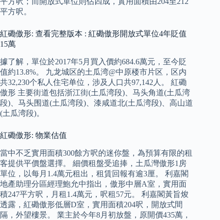
平方呎；而開放式單位則佔四成，實用面積由204至212
平方呎。
紅磡傲形: 查看完整版本 : 紅磡傲形開放式單位4年貶值
15萬
據了解，單位於2017年5月買入價約684.6萬元，至今貶
值約13.8%。 九龙城区的土瓜湾@中原楼市片区，区内
共32,230个私人住宅单位，涉及人口共97,142人。 紅磡
傲形 主要街道包括浙江街(土瓜湾段)、马头角道(土瓜湾
段)、马头围道(土瓜湾段)、漆咸道北(土瓜湾段)、高山道
(土瓜湾段)。
紅磡傲形: 物業估值
當中不乏實用面積300餘方呎的迷你盤，為預算有限的租
客提供平價盤選擇。 細價租盤受追捧，土瓜灣傲形1房
單位，以每月1.4萬元租出，租賃回報有逾3厘。 利嘉閣
地產助理分區經理鮑允中指出，傲形中層A室，實用面
積247平方呎，月租1.4萬元，呎租57元。 利嘉閣黃旨焌
透露，紅磡傲形低層D室，實用面積204呎，開放式間
隔，外望樓景。 業主於今年8月初放盤，原開價435萬，