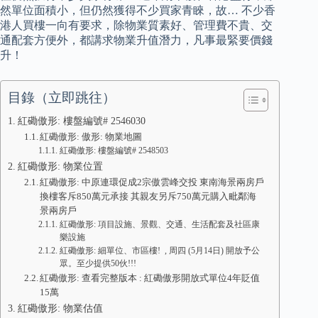
然單位面積小，但仍然獲得不少買家青睞，故… 不少香
港人買樓一向有要求，除物業質素好、管理費不貴、交
通配套方便外，都講求物業升值潛力，凡事最緊要價錢
升！
目錄（立即跳往）
紅磡傲形: 樓盤編號# 2546030
紅磡傲形: 傲形: 物業地圖
紅磡傲形: 樓盤編號# 2548503
紅磡傲形: 物業位置
紅磡傲形: 中原連環促成2宗傲雲峰交投 東南海景兩房戶
換樓客斥850萬元承接 其親友另斥750萬元購入毗鄰海
景兩房戶
紅磡傲形: 項目設施、景觀、交通、生活配套及社區康
樂設施
紅磡傲形: 細單位、市區樓! , 周四 (5月14日) 開放予公
眾。至少提供50伙!!!
紅磡傲形: 查看完整版本 : 紅磡傲形開放式單位4年貶值
15萬
紅磡傲形: 物業估值