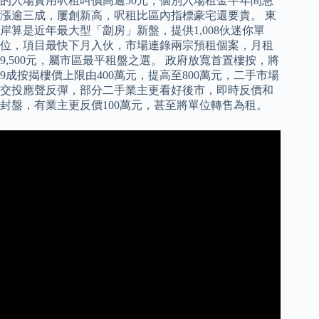
的入場實用呎租叫價高逾50元，個別入場租金半年間急
漲逾三成，屢創新高，呎租比區內指標豪宅還要貴。 東
岸算是近年最大型「劏房」新盤，提供1,008伙迷你單
位，項目最快下月入伙，市場連錄兩宗預租個案，月租
9,500元，屬市區最平租盤之選。 政府放寬首置樓按，將
9成按揭樓價上限由400萬元，提高至800萬元，二手市場
交投應聲反彈，部分二手業主更看好後市，即時反價和
封盤，有業主更反價100萬元，甚至將單位轉售為租。