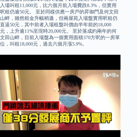
入場叫租11,000元，比六個月前入場費跌8.3%，但實用
呎租仍逾50元。 至於同樣供應一房戶的昇御門及何文田
山畔，雖然租金升幅稍遜，但兩屋苑入場盤實用呎租仍
直逼50元，其中前者入場租盤叫價由半年前的18,000
元，上升逾11%至現時20,000元。 至於落成約兩年的何
文田山畔，目前入場盤為一個實用面積370方呎的一房單
位，叫租18,000元，過去六個月漲5.9%。