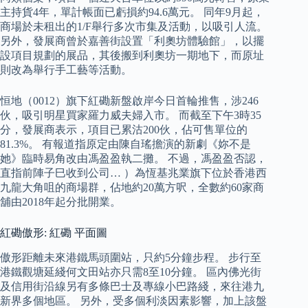
主持貨4年，單計帳面已虧損約94.6萬元。 同年9月起，
商場於未租出的1/F舉行多次市集及活動，以吸引人流。
另外，發展商曾於嘉善街設置「利奧坊體驗館」，以擺
設項目規劃的展品，其後搬到利奧坊一期地下，而原址
則改為舉行手工藝等活動。
恒地（0012）旗下紅磡新盤啟岸今日首輪推售，涉246
伙，吸引明星買家羅力威夫婦入市。 而截至下午3時35
分，發展商表示，項目已累沽200伙，佔可售單位的
81.3%。 有報道指原定由陳自瑤擔演的新劇《妳不是
她》臨時易角改由馮盈盈執二攤。 不過，馮盈盈否認，
直指前陣子巳收到公司… ）為恆基兆業旗下位於香港西
九龍大角咀的商場群，佔地約20萬方呎，全數約60家商
舖由2018年起分批開業。
紅磡傲形: 紅磡 平面圖
傲形距離未來港鐵馬頭圍站，只約5分鐘步程。 步行至
港鐵觀塘延綫何文田站亦只需8至10分鐘。 區內佛光街
及信用街沿線另有多條巴士及專線小巴路綫，來往港九
新界多個地區。 另外，受多個利淡因素影響，加上該盤