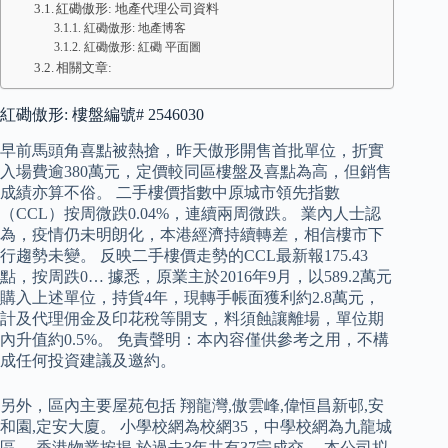
紅磡傲形: 地產代理公司資料
紅磡傲形: 地產博客
紅磡傲形: 紅磡 平面圖
相關文章:
紅磡傲形: 樓盤編號# 2546030
早前馬頭角喜點被熱搶，昨天傲形開售首批單位，折實
入場費逾380萬元，定價較同區樓盤及喜點為高，但銷售
成績亦算不俗。 二手樓價指數中原城市領先指數
（CCL）按周微跌0.04%，連續兩周微跌。 業內人士認
為，疫情仍未明朗化，本港經濟持續轉差，相信樓市下
行趨勢未變。 反映二手樓價走勢的CCL最新報175.43
點，按周跌0… 據悉，原業主於2016年9月，以589.2萬元
購入上述單位，持貨4年，現轉手帳面獲利約2.8萬元，
計及代理佣金及印花稅等開支，料須蝕讓離場，單位期
內升值約0.5%。 免責聲明：本內容僅供參考之用，不構
成任何投資建議及邀約。
另外，區內主要屋苑包括 翔龍灣,傲雲峰,偉恒昌新邨,安
和園,定安大廈。 小學校網為校網35，中學校網為九龍城
區。 香港物業按揭 於過去3年共有37宗成交。 本公司拟