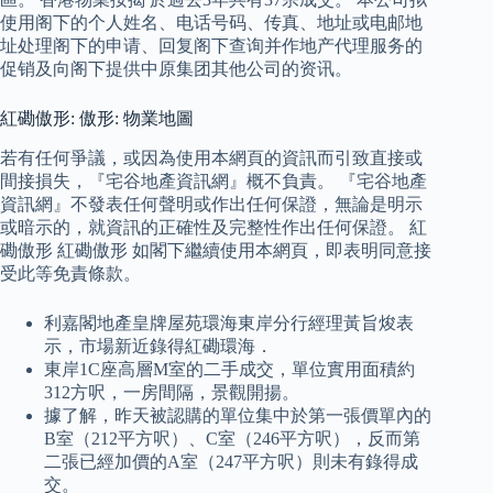
使用阁下的个人姓名、电话号码、传真、地址或电邮地
址处理阁下的申请、回复阁下查询并作地产代理服务的
促销及向阁下提供中原集团其他公司的资讯。
紅磡傲形: 傲形: 物業地圖
若有任何爭議，或因為使用本網頁的資訊而引致直接或
間接損失，『宅谷地產資訊網』概不負責。 『宅谷地產
資訊網』不發表任何聲明或作出任何保證，無論是明示
或暗示的，就資訊的正確性及完整性作出任何保證。 紅
磡傲形 紅磡傲形 如閣下繼續使用本網頁，即表明同意接
受此等免責條款。
利嘉閣地產皇牌屋苑環海東岸分行經理黃旨焌表
示，市場新近錄得紅磡環海．
東岸1C座高層M室的二手成交，單位實用面積約
312方呎，一房間隔，景觀開揚。
據了解，昨天被認購的單位集中於第一張價單內的
B室（212平方呎）、C室（246平方呎），反而第
二張已經加價的A室（247平方呎）則未有錄得成
交。