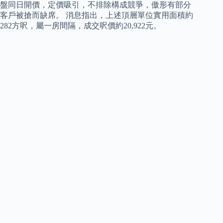
盤同日開價，定價吸引，不排除構成競爭，傲形有部分
客戶被搶而缺席。 消息指出，上述頂層單位實用面積約
282方呎，屬一房間隔，成交呎價約20,922元。