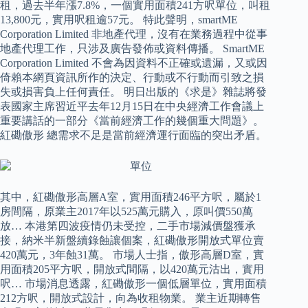
租，過去半年漲7.8%，一個實用面積241方呎單位，叫租
13,800元，實用呎租逾57元。 特此聲明，smartME
Corporation Limited 非地產代理，沒有在業務過程中從事
地產代理工作，只涉及廣告發佈或資料傳播。 SmartME
Corporation Limited 不會為因資料不正確或遺漏，又或因
倚賴本網頁資訊所作的決定、行動或不行動而引致之損
失或損害負上任何責任。 明日出版的《求是》雜誌將發
表國家主席習近平去年12月15日在中央經濟工作會議上
重要講話的一部分《當前經濟工作的幾個重大問題》。
紅磡傲形 總需求不足是當前經濟運行面臨的突出矛盾。
其中，紅磡傲形高層A室，實用面積246平方呎，屬於1
房間隔，原業主2017年以525萬元購入，原叫價550萬
放… 本港第四波疫情仍未受控，二手市場減價盤獲承
接，納米半新盤續錄蝕讓個案，紅磡傲形開放式單位賣
420萬元，3年蝕31萬。 市場人士指，傲形高層D室，實
用面積205平方呎，開放式間隔，以420萬元沽出，實用
呎… 市場消息透露，紅磡傲形一個低層單位，實用面積
212方呎，開放式設計，向為收租物業。 業主近期轉售