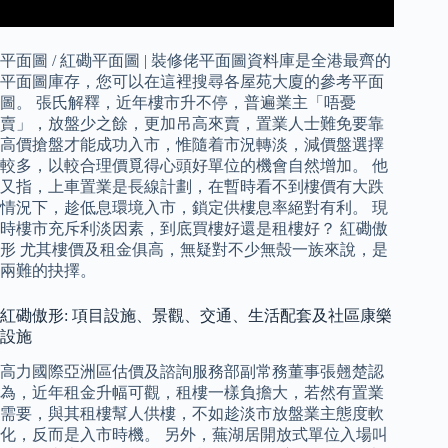
平面圖 / 紅磡平面圖 | 裝修佬平面圖資料庫是全港最齊的
平面圖庫存，您可以在這裡搜尋各屋苑大廈的參考平面
圖。 張氏解釋，近年樓市升不停，普遍業主「唔憂
賣」，放盤少之餘，更加吊高來賣，置業人士難免要靠
高價搶盤才能成功入市，惟隨着市況轉淡，減價盤選擇
較多，以較合理價覓得心頭好單位的機會自然增加。 他
又指，上車置業是長線計劃，在暫時看不到樓價有大跌
情況下，趁低息環境入市，鎖定供樓息率絕對有利。 現
時樓市充斥利淡因素，到底買樓好還是租樓好？ 紅磡傲
形 尤其樓價及租金俱高，無疑對不少無殼一族來說，是
兩難的抉擇。
紅磡傲形: 項目設施、景觀、交通、生活配套及社區康樂
設施
高力國際亞洲區估價及諮詢服務部副常務董事張翹楚認
為，近年租金升幅可觀，租樓一樣負擔大，若然有置業
需要，與其租樓幫人供樓，不如趁淡市放盤業主態度軟
化，反而是入市時機。 另外，蕪湖居開放式單位入場叫