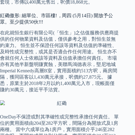
套現，市傳以400萬元售出，呎價18,868元。
紅磡傲形: 細單位、市區樓! , 周四 (5月14日) 開放予公
眾。至少提供50伙!!!
在此就恒生銀行有限公司(「恒生」)之估值服務供應商提
供的任何物業資料及估值，僅供參考之用，對恒生並無
約束力。 恒生並不保證任何該等資料及估值的準確性、
及時性或完整性，或其是否適合作任何用途。 恒生亦不
會就任何人士依賴該等資料及估值承擔任何責任。 市場
亦有其他半新盤明賺實蝕，美聯馬鴻德表示，堅尼地城
Imperial Kennedy高層B室，實用面積約513方呎，兩房間
隔，獲同區客以1,430萬元承接，呎價約27,875元。 據
悉，原業主於2018年2月以約1,400萬元入市，現帳面僅
賺約30萬元，接近平手沽貨。
OneDay不保證或對其準確性或完整性承擔任何責任。 單
位的實用面積由204至282平方呎，間隔分為開放式及1房
兩種。 當中六成單位為1房戶，實用面積介乎246至282