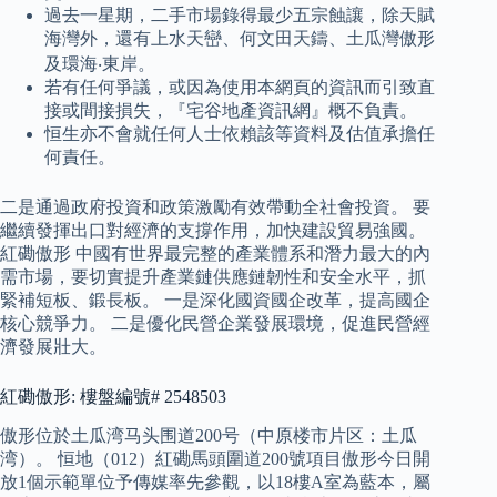
過去一星期，二手市場錄得最少五宗蝕讓，除天賦
海灣外，還有上水天巒、何文田天鑄、土瓜灣傲形
及環海‧東岸。
若有任何爭議，或因為使用本網頁的資訊而引致直
接或間接損失，『宅谷地產資訊網』概不負責。
恒生亦不會就任何人士依賴該等資料及估值承擔任
何責任。
二是通過政府投資和政策激勵有效帶動全社會投資。 要
繼續發揮出口對經濟的支撐作用，加快建設貿易強國。
紅磡傲形 中國有世界最完整的產業體系和潛力最大的內
需市場，要切實提升產業鏈供應鏈韌性和安全水平，抓
緊補短板、鍛長板。 一是深化國資國企改革，提高國企
核心競爭力。 二是優化民營企業發展環境，促進民營經
濟發展壯大。
紅磡傲形: 樓盤編號# 2548503
傲形位於土瓜湾马头围道200号（中原楼市片区：土瓜
湾）。 恒地（012）紅磡馬頭圍道200號項目傲形今日開
放1個示範單位予傳媒率先參觀，以18樓A室為藍本，屬