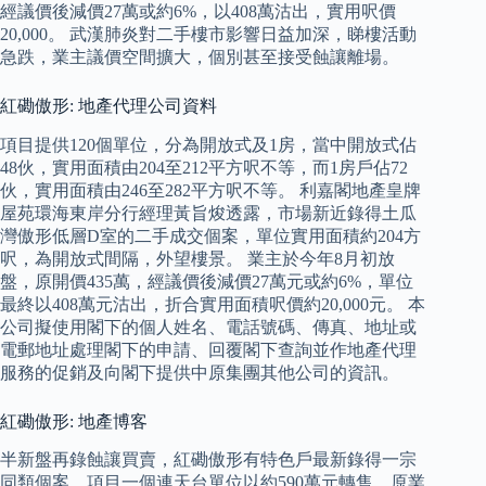
經議價後減價27萬或約6%，以408萬沽出，實用呎價
20,000。 武漢肺炎對二手樓市影響日益加深，睇樓活動
急跌，業主議價空間擴大，個別甚至接受蝕讓離場。
紅磡傲形: 地產代理公司資料
項目提供120個單位，分為開放式及1房，當中開放式佔
48伙，實用面積由204至212平方呎不等，而1房戶佔72
伙，實用面積由246至282平方呎不等。 利嘉閣地產皇牌
屋苑環海東岸分行經理黃旨焌透露，市場新近錄得土瓜
灣傲形低層D室的二手成交個案，單位實用面積約204方
呎，為開放式間隔，外望樓景。 業主於今年8月初放
盤，原開價435萬，經議價後減價27萬元或約6%，單位
最終以408萬元沽出，折合實用面積呎價約20,000元。 本
公司擬使用閣下的個人姓名、電話號碼、傳真、地址或
電郵地址處理閣下的申請、回覆閣下查詢並作地產代理
服務的促銷及向閣下提供中原集團其他公司的資訊。
紅磡傲形: 地產博客
半新盤再錄蝕讓買賣，紅磡傲形有特色戶最新錄得一宗
同類個案，項目一個連天台單位以約590萬元轉售，原業