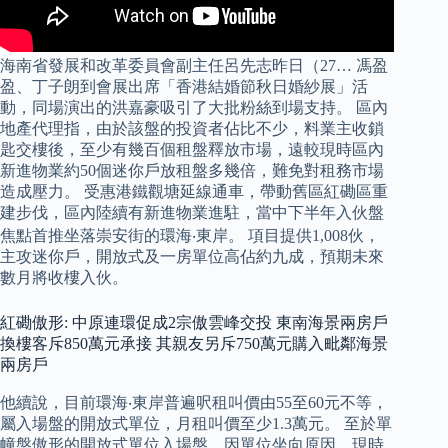
海南省發展和改革委員會副主任呂先志昨日（27… 馮盈
盈、丁子朗到會展出席「香港結婚節秋日婚紗展」活
動，同場演出的洪嘉豪吸引了大批粉絲到場支持。 區內
地產代理指，由於該盤的投資者佔比不少，料業主收鎖
匙交樓後，至少有幾百個租盤釋放市場，遠較現時區內
新進物業約50個迷你戶放租盤多幾倍，難免對租務市場
造成壓力。 受惠港鐵觀塘延線通車，帶動舊區紅磡區重
建步伐，區內陸續有新進物業進駐，當中下半年入伙盤
焦點首推坐落崇安街的環海‧東岸。 項目提供1,008伙，
主攻迷你戶，開放式及一房單位高佔約九成，預期未來
數月將收樓入伙。
紅磡傲形: 中原連環促成2宗傲雲峰交投 東南海景兩房戶
換樓客斥850萬元承接 其親友另斥750萬元購入毗鄰海景
兩房戶
他續說，目前環海‧東岸普遍呎租叫價由55至60元不等，
屬入場盤的開放式單位，月租叫價至少1.3萬元。 至於單
幢盤傲形的開放式單位入場盤，因單位坐向原因，現時