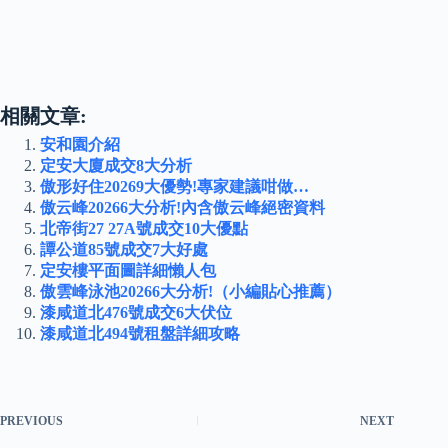
相關文章:
安和園介紹
定安大廈成交8大分析
傲形好住20269大優勢!專家建議咁做…
傲云峰20266大分析!內含傲云峰絕密資料
北帝街27 27A號成交10大優點
譚公道85號成交7大好處
定安樓平面圖詳細懶人包
傲雲峰泳池20266大分析!（小編貼心推薦）
漆咸道北476號成交6大伏位
漆咸道北494號租盤詳細攻略
PREVIOUS
NEXT