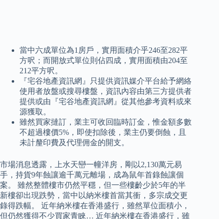
當中六成單位為1房戶，實用面積介乎246至282平
方呎；而開放式單位則佔四成，實用面積由204至
212平方呎。
『宅谷地產資訊網』只提供資訊媒介平台給予網絡
使用者放盤或搜尋樓盤，資訊內容由第三方提供者
提供或由『宅谷地產資訊網』從其他參考資料或來
源獲取。
雖然買家撻訂，業主可收回臨時訂金，惟金額多數
不超過樓價5%，即使扣除後，業主仍要倒蝕，且
未計釐印費及代理佣金的開支。
市場消息透露，上水天巒一幢洋房，剛以2,130萬元易
手，持貨9年蝕讓逾千萬元離場，成為鼠年首錄蝕讓個
案。 雖然整體樓市仍然平穩，但一些樓齡少於5年的半
新樓卻出現跌勢，當中以納米樓首當其衝，多宗成交更
錄得跌幅。 近年納米樓在香港盛行，雖然單位面積小，
但仍然獲得不少買家青睞… 近年納米樓在香港盛行，雖