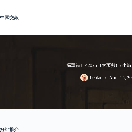
Skip
to
content
中國交銀
福華街114202611大著數!（
benlau
April 15, 2
好站推介