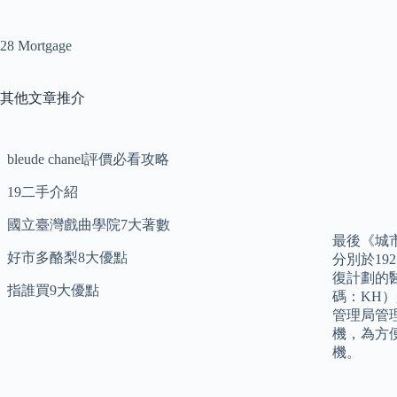
28 Mortgage
其他文章推介
bleude chanel評價必看攻略
19二手介紹
國立臺灣戲曲學院7大著數
最後《城市
好市多酪梨8大優點
分別於1
復計劃的
指誰買9大優點
碼：KH
管理局管
機，為方
機。