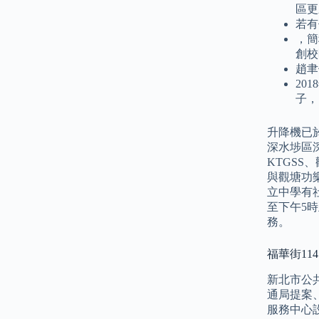
區更
若有
，簡
創校
趙聿
20
子，
升降機已於
深水埗區
KTGS
與觀塘功
立中學有
至下午5
務。
福華街114
新北市公
通局提案、微
服務中心