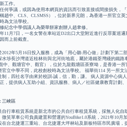
新工作。
任何爭議，或因為使用本網頁的資訊而引致直接或間接損失，『
稱趙中、CLS、CLSMSS），位於新界元朗，為香港一所官立英
時為文法學校。
修紀念中學倡議人為榮華餅家創辦人趙聿修。
18年11月7日，一名女警在車站近D2出口大堂附近進行反罪案巡
因而上前截查。
2012年5月16日投入服務，成為「用心聽‧用心做」計劃下第
深水埗長沙灣道近桂林街與北河街地底，屬於港鐵荃灣綫的鐵路車站，
S、觀中、觀塘官中、觀官），位於九龍觀塘區茶寮坳，是香港一所
樂官立中學不同，此校創校時為文法學校。 福華街114 另一所
社制，四社名字由來於校訓-誠，信，勤，謙。 病人資源中心病
時正，提供病人互助小組、資訊服務、病人／社區健康教育計劃
: 三峽區
共自行車租賃系統是新北市的公共自行車租賃系統，採無人化自助式
笑單車公司負責建置和營運的YouBike1.0系統，2021年10月加入Y
設在台北捷運三重站、台北捷運大坪林站及新板特區市民廣場，提