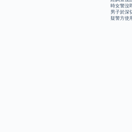
時女警沒
男子於深
疑警方使