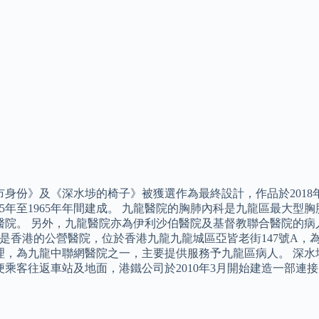
身份》及《深水埗的椅子》被獲選作為最終設計，作品於2018年春
925年至1965年年間建成。 九龍醫院的胸肺內科是九龍區最大
醫院。 另外，九龍醫院亦為伊利沙伯醫院及基督教聯合醫院的病
）是香港的公營醫院，位於香港九龍九龍城區亞皆老街147號A
理，為九龍中聯網醫院之一，主要提供服務予九龍區病人。 深水
便乘客往返車站及地面，港鐵公司於2010年3月開始建造一部連