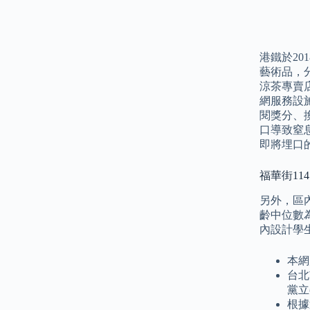
港鐵於2
藝術品，
涼茶專賣店
網服務設
閱獎分、
口導致窒
即將埋口
福華街114
另外，區內
齡中位數為
內設計學
本網
台北
黨立
根據