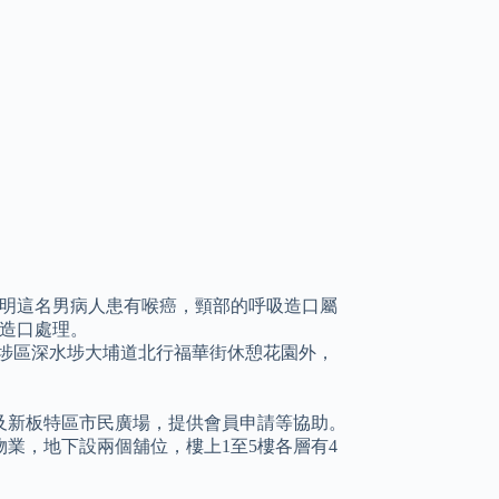
明這名男病人患有喉癌，頸部的呼吸造口屬
造口處理。
位於九龍深水埗區深水埗大埔道北行福華街休憩花園外，
站及新板特區市民廣場，提供會員申請等協助。
物業，地下設兩個舖位，樓上1至5樓各層有4