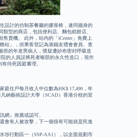
位學生設計的仿制茶餐廳的膠座椅，連同牆身的
同類型的商店，包括便利店、麵包糕餅店、
機。 此外，站內的「iCentre」免費上
服務站」，供乘客登記為港鐵友禮會會員、查
患有喉癌的年老男病人，懷疑遭紗布密封呼吸造
龍醫院的人員誤將死者喉部的永久性造口，視作
則有待死因庭審理。
庭住戶每月收入中位數為HK$ 17,490，年
名來自薩凡納藝術設計大學（SCAD）香港分校的室
訊網』推薦或認可。
還會有人被攻擊，下一個很有可能就是民進
埗行動區一（SSP-AA1），以全面規劃市