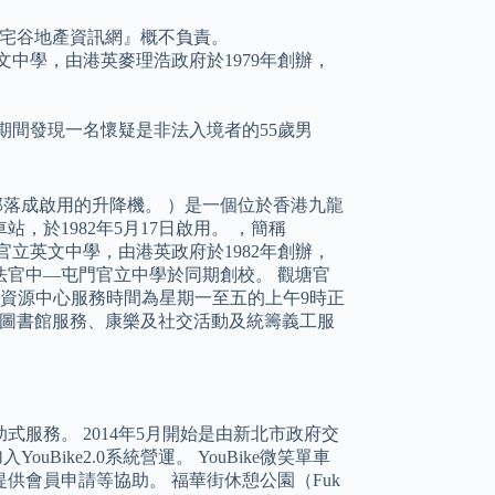
宅谷地產資訊網』概不負責。
文中學，由港英麥理浩政府於1979年創辦，
邏期間發現一名懷疑是非法入境者的55歲男
二部落成啟用的升降機。 ）是一個位於香港九龍
於1982年5月17日啟用。 ，簡稱
官立英文中學，由港英政府於1982年創辦，
文法官中—屯門官立中學於同期創校。 觀塘官
人資源中心服務時間為星期一至五的上午9時正
、圖書館服務、康樂及社交活動及統籌義工服
服務。 2014年5月開始是由新北市政府交
ouBike2.0系統營運。 YouBike微笑單車
供會員申請等協助。 福華街休憩公園（Fuk