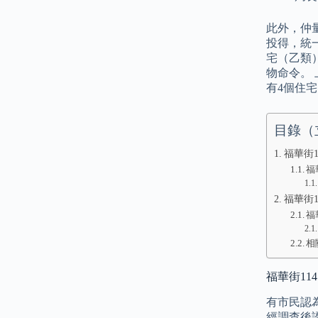
此外，仲量
投得，統
宅（乙類
物命令。
有4個住
目錄（
福華街114
福
福華街1
福
相
福華街114: 
有市民認
經調查後