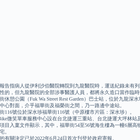
報告指病人從伊利沙伯醫院轉院到九龍醫院時，運送紀錄未有列
性的，但九龍醫院的全部涉事醫護人員，都將永久造口當作臨時
街休憩公園（Fuk Wa Street Rest Garden）巴士站，
中心對面，介乎福華街及福榮街之間，乃一路邊中途站。
街116號位於深水埗福華街116號（中原樓市片區：深水埗）。
uBike微笑單車服務中心設在台北捷運三重站、台北捷運大坪林
項目入稟文件顯示，其中，福華街54至56號海生樓為一幢6層高
宅。
的有關決定已於2022年6月24日首次刋登於政府憲報。