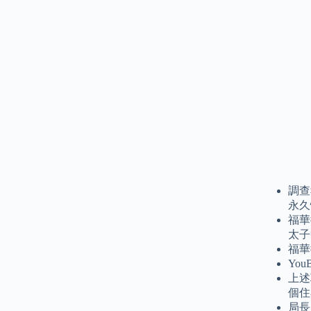
調查
永久
福華
太子
福華
Yo
上述
個住
局長