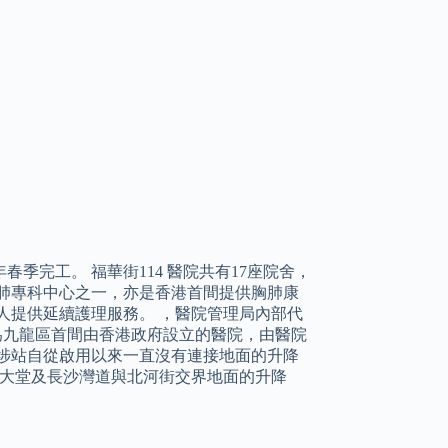
季完工。 福華街114 醫院共有17座院舍，
型胸肺專科中心之一，亦是香港首間提供胸肺康
人提供延續護理服務。 ，醫院管理局內部代
，為九龍區首間由香港政府設立的醫院，由醫院
埗站自從啟用以來一直沒有連接地面的升降
接大堂及長沙灣道與北河街交界地面的升降