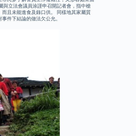
屬與立法會議員涂謹申召開記者會，指中槍
而且未能進食及錄口供。 同樣地其家屬質
對事件下結論的做法欠公允。