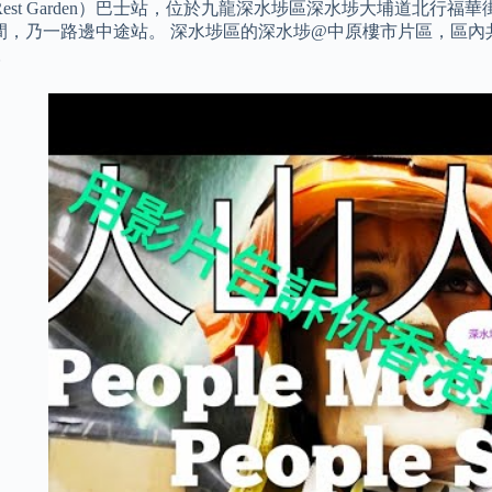
reet Rest Garden）巴士站，位於九龍深水埗區深水埗大埔道
間，乃一路邊中途站。 深水埗區的深水埗@中原樓市片區，區內共2
人。