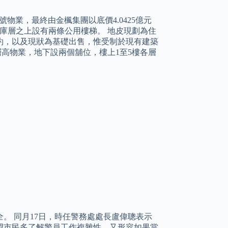
物業，最終由金楓集團以底價4.0425億元
車庫層之上設有兩條公用樓梯。 地皮現劃為住
租約，以及現狀為基礎出售，惟受制於現有建築
層高物業，地下設兩個舖位，樓上1至5樓各層
。 同月17日，時任警務處處長盧偉聰表示
望市民多了解警員工作複雜性，又形容如果當