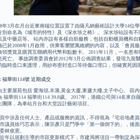
018年3月在月台近東南端位置設置了由薩凡納藝術設計大學14
分別命名為《城市的特性》及《深水埗之椅》。 深水埗站設有不
及中藥店等。 站內亦設有各樣自助服務，包括自動櫃員機和自動售賣
施已於2008年1月啟用，供乘客瀏覽萬維網的內容，以及「會員
換領獎賞及購買互聯網用代幣和點數卡。 2011年11月，一名
息死亡。 事故調查委員會於2012年3月公佈調查結果，發現九
的臨時造口來護理，用紗布密封造口等待傷口埋口，但確實死因
: 福華街114號 近期成交
主要屋苑包括 愛海頌,丰滙,黃金大廈,東廬大樓,太子中心。 區內家
 福華街114 福華街114 39.8歲。 2017年，港鐵公司與14
生團隊，為車站月台和大堂設計藝術項目。
頁中涉及任何人士、產品或服務的資訊，不得視為『宅谷地產資
市議員徐巧芯表示，陳宗彥只是鬥爭中「第一個倒下的」，後面
委林俊憲。
近年以規劃主導的市區更新模式下，市建局將項目一帶制定為深水