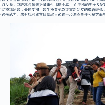
即時反應，或許就會像朱振國事件那麼不幸。 而中槍的男子及家
切治療部留醫，脊髓受損，醫生檢查認為能重新站立的機會較低，
用過份武力、未有找尋獨立目擊證人來進一步調查事件和單方面