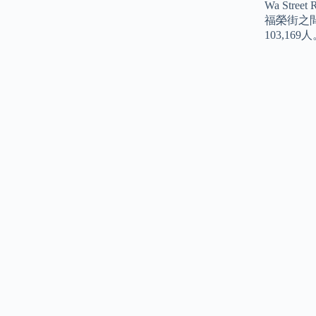
Wa St
福榮街之
103,169