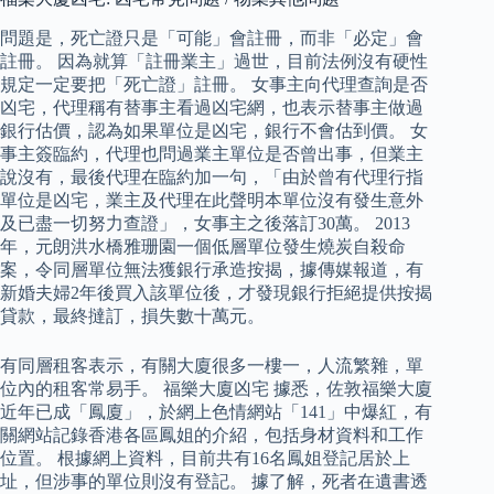
問題是，死亡證只是「可能」會註冊，而非「必定」會
註冊。 因為就算「註冊業主」過世，目前法例沒有硬性
規定一定要把「死亡證」註冊。 女事主向代理查詢是否
凶宅，代理稱有替事主看過凶宅網，也表示替事主做過
銀行估價，認為如果單位是凶宅，銀行不會估到價。 女
事主簽臨約，代理也問過業主單位是否曾出事，但業主
說沒有，最後代理在臨約加一句，「由於曾有代理行指
單位是凶宅，業主及代理在此聲明本單位沒有發生意外
及已盡一切努力查證」，女事主之後落訂30萬。 2013
年，元朗洪水橋雅珊園一個低層單位發生燒炭自殺命
案，令同層單位無法獲銀行承造按揭，據傳媒報道，有
新婚夫婦2年後買入該單位後，才發現銀行拒絕提供按揭
貸款，最終撻訂，損失數十萬元。
有同層租客表示，有關大廈很多一樓一，人流繁雜，單
位內的租客常易手。 福樂大廈凶宅 據悉，佐敦福樂大廈
近年已成「鳳廈」，於網上色情網站「141」中爆紅，有
關網站記錄香港各區鳳姐的介紹，包括身材資料和工作
位置。 根據網上資料，目前共有16名鳳姐登記居於上
址，但涉事的單位則沒有登記。 據了解，死者在遺書透