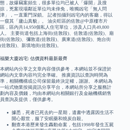
態，故爆竊案頻生，很多單位均已被人「爆開」及搜
掠，兇案現場鄰近單位均未倖免，唯獨凶宅「無人問
津」，一直重門深鎖。 記者拍攝到凶宅內的客廳，得以
一窺其「廬山真貌」。 油尖旺區的佐敦@中原樓市片
區，區內共14,950個私人住宅單位，涉及人口共49,800
人。 主要街道包括上海街(佐敦段)、佐敦道(佐敦段)、廟
街(佐敦段)、彌敦道(佐敦段)、廣東道(佐敦段)、炮台街
(佐敦段)、新填地街(佐敦段)。
福樂大廈凶宅: 估價資料最新最齊
本網站內分享之文章內容僅供參考，本網站並不保證於
網站內文章內容均完全準確。 推廣資訊以查詢時間為
準，相關機構或公司保留最終決定權，謝謝。 本網站為
一站式物業按揭資訊分享平台，本網站所分享之服務計
劃內容及價錢，均由本網站向相關銀行及金融機構銷售
員查詢及提供，僅供參考。
據悉，死者已死去約一星期，遺書中透露因生活不
開心厭世，服了安眠藥和燒炭自殺。
翻查本港歷來發生轟動命案，包括1998年發生五屍