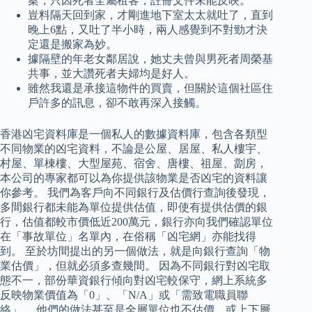
案，只因死者全屬租客，註冊文件未能反映。
豈料隔天回到家，才剛進地下室太太就吐了，直到
晚上6點，又吐了半小時，兩人感覺到不對勁才決
定還是搬家為妙。
據隔壁的年老女鄰居說，她丈夫曾與男死者周榮基
共事，並大讚死者夫婦均是好人。
雖然我還是承接這物件的買賣，但關於這個社區住
戶許多的訊息，卻不敢再深入接觸。
香港凶宅資料庫是一個私人的數據資料庫，包含各類型
不同物業的凶宅資料，不論是公屋、居屋、私人樓宇、
村屋、單棟樓、大型屋苑、宿舍、唐樓、祖屋、劏房，
本公司的專家都可以為你提供該物業是否凶宅的資料讓
你參考。 我們為客戶向不同銀行及估價行查詢後發現，
多間銀行都未能為單位提供估值，即使有提供估價的銀
行，估值都較市價低近200萬元，銀行亦向我們確認單位
在「事故單位」名單內，在俗稱「凶宅網」亦能找得
到。 至於坊間提出的另一個做法，就是向銀行查詢「物
業估價」，但就必須多查幾間。 因為不同銀行對凶宅取
態不一，部份華資銀行傾向對凶宅較保守，網上系統多
反映物業價值為「0」、「N/A」或「需致電職員聯
絡」。 他們的做法甚至是全層單位也不估價、或上下層