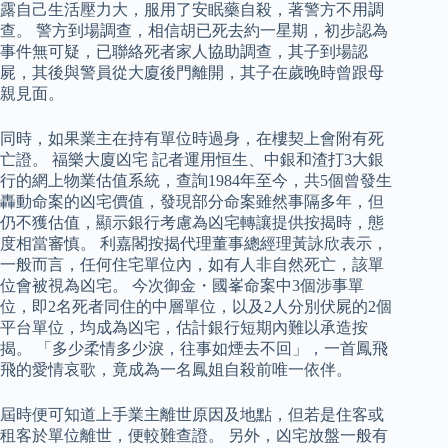
露自己生活壓力大，服用了安眠藥自殺，著警方不用調
查。 警方到場調查，相信胡已死去約一星期，初步認為
事件無可疑，已聯絡死者家人協助調查，其子到場認
屍，其後與警員從大廈後門離開，其子在歲晚時曾跟母
親見面。
同時，如果業主在持有單位時過身，在樓契上會附有死
亡證。 福樂大廈凶宅 記者運用恒生、中銀和渣打3大銀
行的網上物業估值系統，查詢1984年至今，共5個曾發生
轟動命案的凶宅價值，發現部分命案雖然事隔多年，但
仍不獲估值，顯示銀行考慮為凶宅轉讓提供按揭時，態
度相當審慎。 利嘉閣按揭代理董事總經理黃詠欣表示，
一般而言，任何住宅單位內，如有人非自然死亡，該單
位會被視為凶宅。 今次御金・國峯命案中3個涉事單
位，即2名死者同住的中層單位，以及2人分別伏屍的2個
平台單位，均成為凶宅，估計銀行短期內難以承造按
揭。 「多少柔情多少淚，往事如煙去不回」，一首鳳飛
飛的愛情哀歌，竟成為一名鳳姐自殺前唯一依伴。
屆時便可知道上手業主離世原因及地點，但若是住客或
租客於單位離世，便較難查證。 另外，凶宅放盤一般有