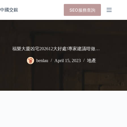
Skip
to
中國交銀
SEO服務查詢
content
福樂大廈凶宅202612大好處!專家建議咁做…
benlau
April 15, 2023
地產