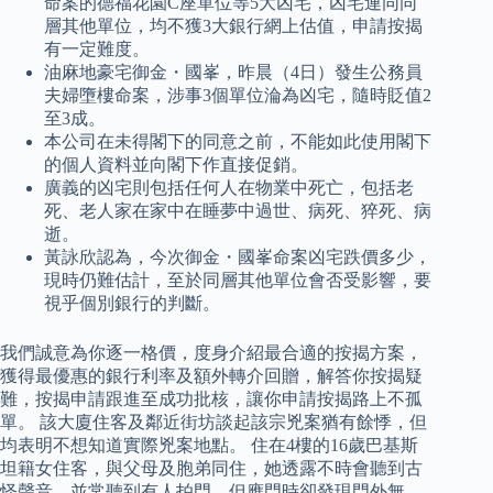
命案的德福花園C座單位等5大凶宅，凶宅連同同
層其他單位，均不獲3大銀行網上估值，申請按揭
有一定難度。
油麻地豪宅御金・國峯，昨晨（4日）發生公務員
夫婦墮樓命案，涉事3個單位淪為凶宅，隨時貶值2
至3成。
本公司在未得閣下的同意之前，不能如此使用閣下
的個人資料並向閣下作直接促銷。
廣義的凶宅則包括任何人在物業中死亡，包括老
死、老人家在家中在睡夢中過世、病死、猝死、病
逝。
黃詠欣認為，今次御金・國峯命案凶宅跌價多少，
現時仍難估計，至於同層其他單位會否受影響，要
視乎個別銀行的判斷。
我們誠意為你逐一格價，度身介紹最合適的按揭方案，
獲得最優惠的銀行利率及額外轉介回贈，解答你按揭疑
難，按揭申請跟進至成功批核，讓你申請按揭路上不孤
單。 該大廈住客及鄰近街坊談起該宗兇案猶有餘悸，但
均表明不想知道實際兇案地點。 住在4樓的16歲巴基斯
坦籍女住客，與父母及胞弟同住，她透露不時會聽到古
怪聲音，並常聽到有人拍門，但應門時卻發現門外無