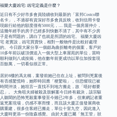
福樂大廈凶宅: 凶宅定義是什麼？
近日有不少好市多會員陸續收到最新的「富邦Costco聯
名卡」，不過卻有資深好市多會員反映，收到信用卡發
現銀行給他的額度僅有5000元，… 我是一個房屋仲介，
這幾年經手的房子已經多到快數不清了，其中有不少房
子是有問題的，講白了也就是所謂的凶宅。 福樂大廈凶
宅 老實說，凶宅買賣快，相對一般物件是比較好處理
的。 今日跟大家分享一個頗為曲折離奇的個案，客戶於
10多年前以破頂價追入一個大型上車屋苑的單位，當時
順利做到八成按揭，他在數年前更成功以單位加按套現
百餘萬，一切看似很正常。
居於8樓的馮太稱，案發前她已住在上址，被問到兇案後
有否感驚慌時，她即時回應「梗驚啦」，但恐懼現已被
時間沖淡，她坦言一直找不到地方搬走，故「唔好都要
忍」。 大角咀夫婦被殺及肢解案今日終有裁決，該宗駭
人聽聞的恐怖兇殺案事發至今雖已2年多，但東網記者重
返兇案現場，仍感不寒而慄，而且該大廈正值發展商收
購重建，很多住客經已搬走，單位十室九空，因此進入
大廈時更添一份陰森感覺。 由於大廈已屬「無王管」狀