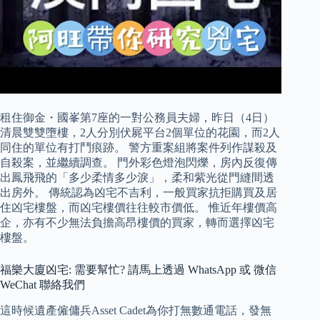
租住御金・國峯第7座的一對公務員夫婦，昨日（4日）
清晨雙雙墮樓，2人分別伏屍平台2個單位的花園，而2人
同住的單位有打鬥痕跡。 警方重案組將案件列作謀殺及
自殺案，並繼續調查。 門外彩色燈泡閃爍，房內反復傳
出鳳飛飛的「多少柔情多少淚」，柔和紫光從門縫間透
出房外。 傳統認為凶宅不吉利，一般買家抗拒購買及居
住凶宅樓盤，而凶宅樓價往往較市價低。 惟近年樓價高
企，亦有不少無法負擔高昂樓價的買家，轉而選擇凶宅
樓盤。
福樂大廈凶宅: 需要幫忙? 請馬上透過 WhatsApp 或 微信
WeChat 聯絡我們
這時候遺產僱傭兵Asset Cadet為你打無數通電話，發無