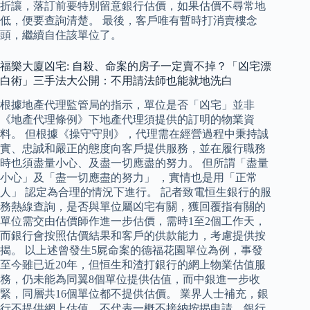
折讓，落訂前要特別留意銀行估價，如果估價不尋常地
低，便要查詢清楚。 最後，客戶唯有暫時打消賣樓念
頭，繼續自住該單位了。
福樂大廈凶宅: 自殺、命案的房子一定賣不掉？「凶宅漂
白術」三手法大公開：不用請法師也能就地洗白
根據地產代理監管局的指示，單位是否「凶宅」並非
《地產代理條例》下地產代理須提供的訂明的物業資
料。 但根據《操守守則》，代理需在經營過程中秉持誠
實、忠誠和嚴正的態度向客戶提供服務，並在履行職務
時也須盡量小心、及盡一切應盡的努力。 但所謂「盡量
小心」及「盡一切應盡的努力」 ，實情也是用「正常
人」 認定為合理的情況下進行。 記者致電恒生銀行的服
務熱線查詢，是否與單位屬凶宅有關，獲回覆指有關的
單位需交由估價師作進一步估價，需時1至2個工作天，
而銀行會按照估價結果和客戶的供款能力，考慮提供按
揭。 以上述曾發生5屍命案的德福花園單位為例，事發
至今雖已近20年，但恒生和渣打銀行的網上物業估值服
務，仍未能為同翼8個單位提供估值，而中銀進一步收
緊，同層共16個單位都不提供估價。 業界人士補充，銀
行不提供網上估值，不代表一概不接納按揭申請，銀行