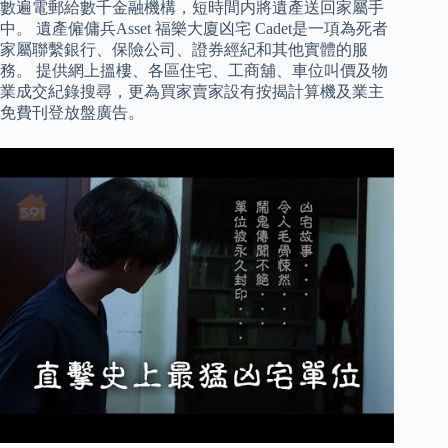
數遍電郵給數千金融機構，短時間内將遺產送回家屬手
中。 遺產僱傭兵Asset 福樂大廈凶宅 Cadet是一項為死者
家屬聯繫銀行、保險公司、證券經紀和其他實體的服
務。 提供網上搵樓、各區住宅、工商舖、車位叫價及物
業成交紀錄搜尋，更為買家賣家設有按揭計算機及業主
免費刊登放盤廣告。