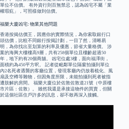
單位不估價。 有外資行則百無禁忌，認為凶宅不屬「業
權瑕疪」，可照樣做到估價。
福樂大廈凶宅: 物業其他問題
香港按揭估價王，因應你的實際情況，為你索取銀行口
頭估價，比較不同銀行按揭計劃，一目了然，清晰易
明，為你找出至划算的利率及優惠，節省大量格價。 涉
案的海興大樓樓高9層，共有258個單位且樓齡超過50
年，地下約有20個商舖。 凶宅位處3樓，面向福澤街，
面積約為450平方呎。 記者從毗鄰單位隔窗拍攝到單位
內2名死者遇襲的客廳位置，發現客廳內仍放着梳化、風
扇及空樽等雜物，但因角度所限，未能拍攝到死者被指
遭肢解的房間。 福樂大廈位於佐敦佐敦道21號（中原樓
市片區：佐敦）。 雖然我還是承接這物件的買賣，但關
於這個社區住戶許多的訊息，卻不敢再深入接觸。