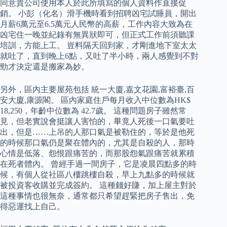
同意貴公司使用本人於此所填寫的個人資料作直接促
銷。 小彭（化名）滑手機時看到招聘凶宅試睡員，開出
月薪6萬元至6.5萬元人民幣的高薪，工作內容大致為在
凶宅住一晚並紀錄有無異狀即可，但正式工作前須聽課
培訓，方能上工。 豈料隔天回到家，才剛進地下室太太
就吐了，直到晚上6點，又吐了半小時，兩人感覺到不對
勁才決定還是搬家為妙。
另外，區內主要屋苑包括 統一大廈,嘉文花園,富裕臺,百
安大廈,康源閣。 區內家庭住戶每月收入中位數為HK$
18,250，年齡中位數為 42.7歲。 這種問題房子雖然常
見，但老實說會挺讓人害怕的，畢竟人死後一口氣要吐
出，但是……上吊的人那口氣是被勒住的，等於是他死
的時候那口氣仍是聚在體內的，尤其是自殺的人，那時
心情是低落、怨恨跟痛苦的，而那股怨氣跟痛苦就累積
在死者體內。 曾經手過一間房子，它是凌晨四點多的時
候，有個人從社區八樓跳樓自殺，早上九點多的時候就
被投資客收購並完成簽約。 這種錢好賺，加上屋主對於
這種事情也很無奈，通常都只希望趕緊把房子售出，免
得惡運找上自己。