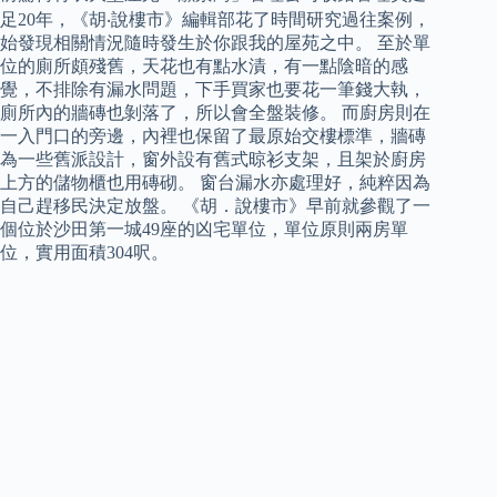
足20年，《胡‧說樓市》編輯部花了時間研究過往案例，
始發現相關情況隨時發生於你跟我的屋苑之中。 至於單
位的廁所頗殘舊，天花也有點水漬，有一點陰暗的感
覺，不排除有漏水問題，下手買家也要花一筆錢大執，
廁所內的牆磚也剝落了，所以會全盤裝修。 而廚房則在
一入門口的旁邊，內裡也保留了最原始交樓標準，牆磚
為一些舊派設計，窗外設有舊式晾衫支架，且架於廚房
上方的儲物櫃也用磚砌。 窗台漏水亦處理好，純粹因為
自己趕移民決定放盤。 《胡．說樓市》早前就參觀了一
個位於沙田第一城49座的凶宅單位，單位原則兩房單
位，實用面積304呎。