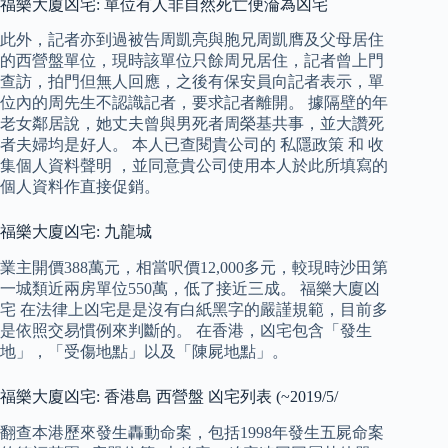
福樂大廈凶宅: 單位有人非自然死亡便淪為凶宅
此外，記者亦到過被告周凱亮與胞兄周凱膺及父母居住
的西營盤單位，現時該單位只餘周兄居住，記者曾上門
查訪，拍門但無人回應，之後有保安員向記者表示，單
位內的周先生不認識記者，要求記者離開。 據隔壁的年
老女鄰居說，她丈夫曾與男死者周榮基共事，並大讚死
者夫婦均是好人。 本人已查閱貴公司的 私隱政策 和 收
集個人資料聲明 ，並同意貴公司使用本人於此所填寫的
個人資料作直接促銷。
福樂大廈凶宅: 九龍城
業主開價388萬元，相當呎價12,000多元，較現時沙田第
一城類近兩房單位550萬，低了接近三成。 福樂大廈凶
宅 在法律上凶宅是是沒有白紙黑字的嚴謹規範，目前多
是依照交易慣例來判斷的。 在香港，凶宅包含「發生
地」，「受傷地點」以及「陳屍地點」。
福樂大廈凶宅: 香港島 西營盤 凶宅列表 (~2019/5/
翻查本港歷來發生轟動命案，包括1998年發生五屍命案