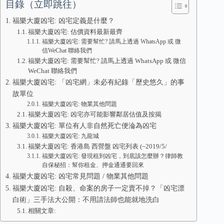
目錄（立即跳往）
福樂大廈凶宅: 凶宅定義是什麼？
福樂大廈凶宅: 估價資料最新最齊
福樂大廈凶宅: 需要幫忙? 請馬上透過 WhatsApp 或 微
信WeChat 聯絡我們
福樂大廈凶宅: 需要幫忙? 請馬上透過 WhatsApp 或 微信
WeChat 聯絡我們
福樂大廈凶宅: 「凶宅網」未必有紀錄「歷史悠久」的事
故單位
福樂大廈凶宅: 物業其他問題
福樂大廈凶宅: 凶宅亦可能影響鄰居估值及按揭
福樂大廈凶宅: 單位有人非自然死亡便淪為凶宅
福樂大廈凶宅: 九龍城
福樂大廈凶宅: 香港島 西營盤 凶宅列表 (~2019/5/
福樂大廈凶宅: 發現租到凶宅，到底該怎麼辦？律師教
自保秘招：幫你租金、押金通通要回來
福樂大廈凶宅: 凶宅常見問題 / 物業其他問題
福樂大廈凶宅: 自殺、命案的房子一定賣不掉？「凶宅漂
白術」三手法大公開：不用請法師也能就地洗白
相關文章: