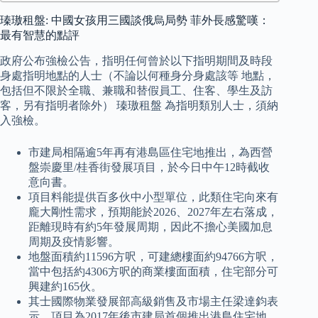
瑧璈租盤: 中國女孩用三國談俄烏局勢 菲外長感驚嘆：
最有智慧的點評
政府公布強檢公告，指明任何曾於以下指明期間及時段
身處指明地點的人士（不論以何種身分身處該等 地點，
包括但不限於全職、兼職和替假員工、住客、學生及訪
客，另有指明者除外） 瑧璈租盤 為指明類別人士，須納
入強檢。
市建局相隔逾5年再有港島區住宅地推出，為西營
盤崇慶里/桂香街發展項目，於今日中午12時截收
意向書。
項目料能提供百多伙中小型單位，此類住宅向來有
龐大剛性需求，預期能於2026、2027年左右落成，
距離現時有約5年發展周期，因此不擔心美國加息
周期及疫情影響。
地盤面積約11596方呎，可建總樓面約94766方呎，
當中包括約4306方呎的商業樓面面積，住宅部分可
興建約165伙。
其士國際物業發展部高級銷售及市場主任梁達鈞表
示，項目為2017年後市建局首個推出港島住宅地，