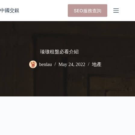
Skip
to
中國交銀
SEO服務查詢
content
瑧璈租盤必看介紹
benlau
May 24, 2022
地產