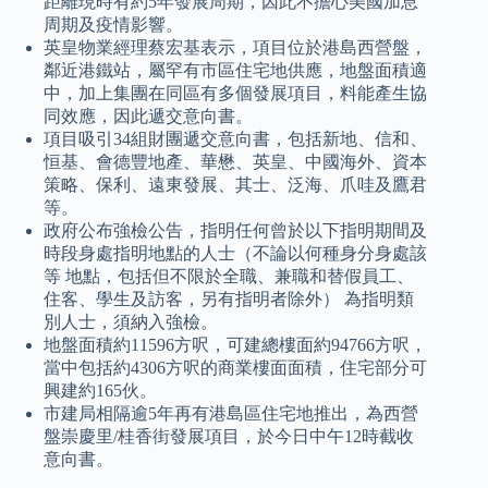
距離現時有約5年發展周期，因此不擔心美國加息
周期及疫情影響。
英皇物業經理蔡宏基表示，項目位於港島西營盤，
鄰近港鐵站，屬罕有市區住宅地供應，地盤面積適
中，加上集團在同區有多個發展項目，料能產生協
同效應，因此遞交意向書。
項目吸引34組財團遞交意向書，包括新地、信和、
恒基、會德豐地產、華懋、英皇、中國海外、資本
策略、保利、遠東發展、其士、泛海、爪哇及鷹君
等。
政府公布強檢公告，指明任何曾於以下指明期間及
時段身處指明地點的人士（不論以何種身分身處該
等 地點，包括但不限於全職、兼職和替假員工、
住客、學生及訪客，另有指明者除外） 為指明類
別人士，須納入強檢。
地盤面積約11596方呎，可建總樓面約94766方呎，
當中包括約4306方呎的商業樓面面積，住宅部分可
興建約165伙。
市建局相隔逾5年再有港島區住宅地推出，為西營
盤崇慶里/桂香街發展項目，於今日中午12時截收
意向書。