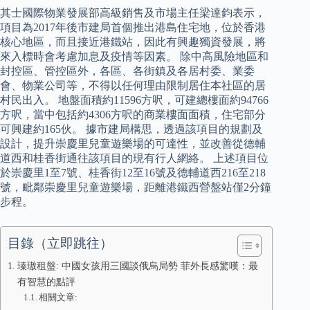
其士國際物業發展部高級銷售及市場主任梁達鈞表示，
項目為2017年後市建局首個推出港島住宅地，位於香港
核心地區，而且接近港鐵站，因此有興趣獨資發展，將
來入標時會考慮加息及疫情等因素。 除中高風險地區和
封控區、管控區外，各區、各街鎮及各居村委、業委
會、物業公司等，不得以任何理由限制居住本社區的居
村民出入。 地盤面積約11596方呎，可建總樓面約94766
方呎，當中包括約4306方呎的商業樓面面積，住宅部分
可興建約165伙。 據市建局構思，透過該項目的規劃及
設計，提升崇慶里兒童遊樂場的可達性，並改善從德輔
道西和桂香街通往該項目的現有行人網絡。 上述項目位
於崇慶里1至7號、桂香街12至16號及德輔道西216至218
號，毗鄰崇慶里兒童遊樂場，距離港鐵西營盤站僅2分鐘
步程。
目錄（立即跳往）
瑧璈租盤: 中國女孩用三國談俄烏局勢 菲外長感驚嘆：最
有智慧的點評
相關文章: