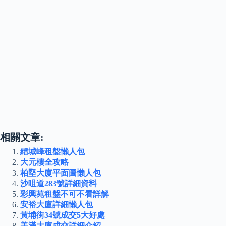
相關文章:
縉城峰租盤懶人包
大元樓全攻略
柏堅大廈平面圖懶人包
沙咀道283號詳細資料
彩興苑租盤不可不看詳解
安裕大廈詳細懶人包
黃埔街34號成交5大好處
美滿大廈成交詳細介紹