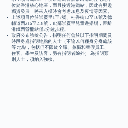
位於香港核心地區，而且接近港鐵站，因此有興趣
獨資發展，將來入標時會考慮加息及疫情等因素。
上述項目位於崇慶里1至7號、桂香街12至16號及德
輔道西216至218號，毗鄰崇慶里兒童遊樂場，距離
港鐵西營盤站僅2分鐘步程。
政府公布強檢公告，指明任何曾於以下指明期間及
時段身處指明地點的人士（不論以何種身分身處該
等 地點，包括但不限於全職、兼職和替假員工、
住客、學生及訪客，另有指明者除外） 為指明類
別人士，須納入強檢。