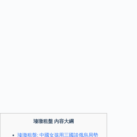
瑧璈租盤 內容大綱
瑧璈租盤: 中國女孩用三國談俄烏局勢