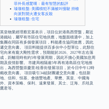
菲外長感驚嘆：最有智慧的點評
瑧璈租盤: 美國積犯不滿被叫慢駛 持槍
向派對開火遭女客反殺
瑧璈租盤: 住宅
英皇物業經理蔡宏基表示，項目位於港島西營盤，鄰近
港鐵站，屬罕有市區住宅地供應，地盤面積適中，加上
集團在同區有多個發展項目，料能產生協同效應，因此
遞交意向書。 項目料能提供百多伙中小型單位，此類住
宅向來有龐大剛性需求，預期能於2026、2027年左右落
成，距離現時有約5年發展周期，因此不擔心美國加息周
期及疫情影響。 市建局相隔逾5年再有港島區住宅地推
出，為西營盤崇慶里/桂香街發展項目，於今日中午12時
截收意向書。 項目吸引34組財團遞交意向書，包括新
地、信和、恒基、會德豐地產、華懋、英皇、中國海
外、資本策略、保利、遠東發展、其士、泛海、爪哇及
鷹君等。