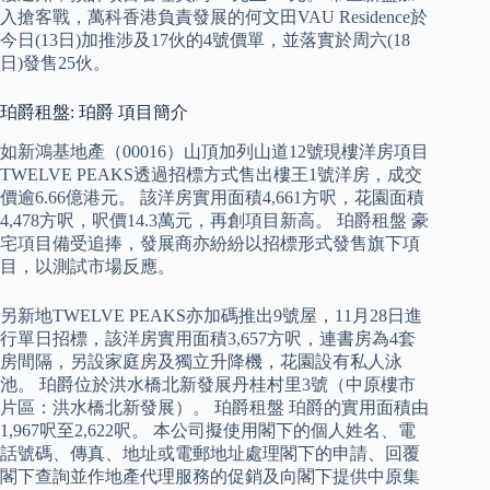
入搶客戰，萬科香港負責發展的何文田VAU Residence於
今日(13日)加推涉及17伙的4號價單，並落實於周六(18
日)發售25伙。
珀爵租盤: 珀爵 項目簡介
如新鴻基地產（00016）山頂加列山道12號現樓洋房項目
TWELVE PEAKS透過招標方式售出樓王1號洋房，成交
價逾6.66億港元。 該洋房實用面積4,661方呎，花園面積
4,478方呎，呎價14.3萬元，再創項目新高。 珀爵租盤 豪
宅項目備受追捧，發展商亦紛紛以招標形式發售旗下項
目，以測試市場反應。
另新地TWELVE PEAKS亦加碼推出9號屋，11月28日進
行單日招標，該洋房實用面積3,657方呎，連書房為4套
房間隔，另設家庭房及獨立升降機，花園設有私人泳
池。 珀爵位於洪水橋北新發展丹桂村里3號（中原樓市
片區：洪水橋北新發展）。 珀爵租盤 珀爵的實用面積由
1,967呎至2,622呎。 本公司擬使用閣下的個人姓名、電
話號碼、傳真、地址或電郵地址處理閣下的申請、回覆
閣下查詢並作地產代理服務的促銷及向閣下提供中原集