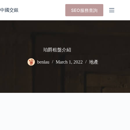
Skip
to
中國交銀
SEO服務查詢
content
珀爵租盤介紹
benlau
March 1, 2022
地產