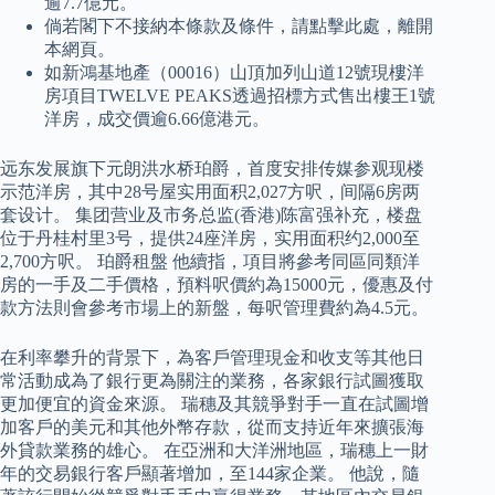
逾7.7億元。
倘若閣下不接納本條款及條件，請點擊此處，離開
本網頁。
如新鴻基地產（00016）山頂加列山道12號現樓洋
房項目TWELVE PEAKS透過招標方式售出樓王1號
洋房，成交價逾6.66億港元。
远东发展旗下元朗洪水桥珀爵，首度安排传媒参观现楼
示范洋房，其中28号屋实用面积2,027方呎，间隔6房两
套设计。 集团营业及市务总监(香港)陈富强补充，楼盘
位于丹桂村里3号，提供24座洋房，实用面积约2,000至
2,700方呎。 珀爵租盤 他續指，項目將參考同區同類洋
房的一手及二手價格，預料呎價約為15000元，優惠及付
款方法則會參考市場上的新盤，每呎管理費約為4.5元。
在利率攀升的背景下，為客戶管理現金和收支等其他日
常活動成為了銀行更為關注的業務，各家銀行試圖獲取
更加便宜的資金來源。 瑞穗及其競爭對手一直在試圖增
加客戶的美元和其他外幣存款，從而支持近年來擴張海
外貸款業務的雄心。 在亞洲和大洋洲地區，瑞穗上一財
年的交易銀行客戶顯著增加，至144家企業。 他說，隨