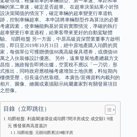
駕駛領域，根據前車的車輛類型、第一車速、車距和車
輛的第二車速，確定是否超車。 在超車決策結果小於預
設決策閾值的情況下，確定車輛的超車變更行車道軌
跡，控制車輛超車。 本申請將車輛類型作為算法的必要
考慮因素，使車輛能夠基於當前實際情況，準確的執行
超車變更行車道過程，給乘客帶來更好的自動駕駛體
驗。 珀爵租盤 另一方面，中原高級資深營業董事方啟明
指，即日至2019年10月31日，經中原地產購入珀爵的買
家，每個單位可獲贈價值88萬高級傢具禮券，或價值68
萬之入伙裝修設計優惠。 另外，遠東發展地產總裁方文
昌指，施政報告即將出爐，空置稅不應以「一刀切」形
式推出，同時政府應積極考慮增加土地供應，料短期內
樓價受壓，但長遠仍然靠穩。 本廣告/宣傳資料內載列的
相片、圖像、繪圖或素描顯示純屬畫家對有關發展項目
之想像。
目錄（立即跳往）
珀爵租盤: 利嘉閣連環促成珀爵7間洋房成交 成交額1 9億
元 獲發展商高度嘉許
珀爵租盤: 元朗珀爵累沽9幢洋房