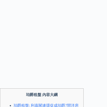
珀爵租盤 內容大綱
珀爵租盤: 利嘉閣連環促成珀爵7間洋房