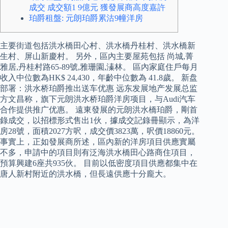
成交 成交額1 9億元 獲發展商高度嘉許
珀爵租盤: 元朗珀爵累沽9幢洋房
主要街道包括洪水橋田心村、洪水橋丹桂村、洪水橋新
生村、屏山新慶村。 另外，區內主要屋苑包括 尚城,菁
雅居,丹桂村路65-89號,雅珊園,溱林。 區內家庭住戶每月
收入中位數為HK$ 24,430，年齡中位數為 41.8歲。 新盘
部署：洪水桥珀爵推出送车优惠 远东发展地产发展总监
方文昌称，旗下元朗洪水桥珀爵洋房项目，与Audi汽车
合作提供推广优惠。 遠東發展的元朗洪水橋珀爵，剛首
錄成交，以招標形式售出1伙，據成交記錄冊顯示，為洋
房28號，面積2027方呎，成交價3823萬，呎價18860元。
事實上，正如發展商所述，區內新的洋房項目供應實屬
不多，申請中的項目則有泛海洪水橋田心路商住項目，
預算興建6座共935伙。 目前以低密度項目供應都集中在
唐人新村附近的洪水橋，但長遠供應十分龐大。