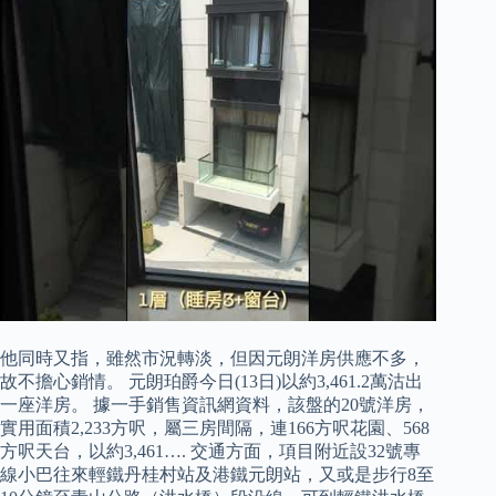
他同時又指，雖然市況轉淡，但因元朗洋房供應不多，
故不擔心銷情。 元朗珀爵今日(13日)以約3,461.2萬沽出
一座洋房。 據一手銷售資訊網資料，該盤的20號洋房，
實用面積2,233方呎，屬三房間隔，連166方呎花園、568
方呎天台，以約3,461…. 交通方面，項目附近設32號專
線小巴往來輕鐵丹桂村站及港鐵元朗站，又或是步行8至