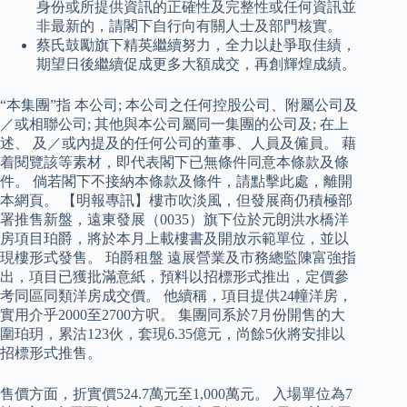
身份或所提供資訊的正確性及完整性或任何資訊並
非最新的，請閣下自行向有關人士及部門核實。
蔡氏鼓勵旗下精英繼續努力，全力以赴爭取佳績，
期望日後繼續促成更多大額成交，再創輝煌成績。
“本集團”指 本公司; 本公司之任何控股公司、附屬公司及
／或相聯公司; 其他與本公司屬同一集團的公司及; 在上
述、 及／或內提及的任何公司的董事、人員及僱員。 藉
着閱覽該等素材，即代表閣下已無條件同意本條款及條
件。 倘若閣下不接納本條款及條件，請點擊此處，離開
本網頁。 【明報專訊】樓市吹淡風，但發展商仍積極部
署推售新盤，遠東發展（0035）旗下位於元朗洪水橋洋
房項目珀爵，將於本月上載樓書及開放示範單位，並以
現樓形式發售。 珀爵租盤 遠展營業及市務總監陳富強指
出，項目已獲批滿意紙，預料以招標形式推出，定價參
考同區同類洋房成交價。 他續稱，項目提供24幢洋房，
實用介乎2000至2700方呎。 集團同系於7月份開售的大
圍珀玥，累沽123伙，套現6.35億元，尚餘5伙將安排以
招標形式推售。
售價方面，折實價524.7萬元至1,000萬元。 入場單位為7