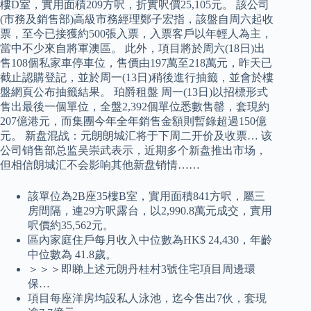
樓D室，實用面積209方呎，折實呎價25,105元。 該公司
(市務及銷售部)高級市務經理鄭子宏指，該盤自周六起收
票，至今已接獲約500張入票，入票客戶以年輕人為主，
當中不少來自將軍澳區。 此外，項目將於周六(18日)出
售108個私家車停車位，售價由197萬至218萬元，昨天已
截止認購登記，並於周一(13日)稍後進行抽籤，並會於樓
盤網頁公布抽籤結果。 珀爵租盤 周一(13日)以招標形式
售出最後一個單位，全盤2,392個單位悉數售罄，套現約
207億港元，而集團今年全年銷售金額則暫錄超過150億
元。 新盘混战：元朗朗城汇将于下周二开价及收票… 该
公司销售部总监吴崇武表示，近期多个新盘推出市场，
但相信朗城汇不会影响其他新盘销情……
該單位為2B座35樓B室，實用面積841方呎，屬三
房間隔，連29方呎露台，以2,990.8萬元成交，實用
呎價約35,562元。
區內家庭住戶每月收入中位數為HK$ 24,430，年齡
中位數為 41.8歲。
＞＞＞即睇上述元朗丹桂村3號住宅項目周邊環
保…
項目每座洋房均設私人泳池，迄今售出7伙，套現