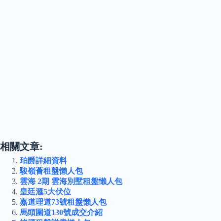
相關文章:
珀爵詳細資料
駿嶺薈租盤懶人包
雲海 2期 雲海別墅租盤懶人包
皇廷滙5大伏位
嘉道理道73號租盤懶人包
馬頭圍道130號成交介紹