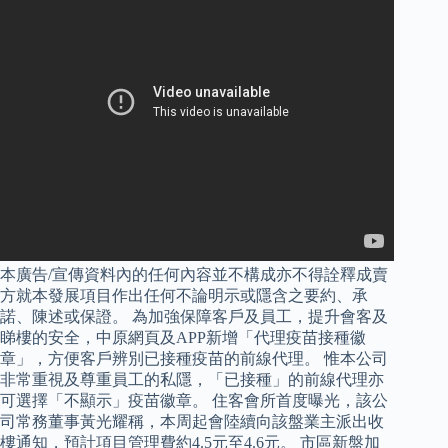
本廣告/宣傳資料內的任何內容並不構成亦不得詮釋成賣
方就本發展項目作出任何不論明示或隱含之要約、承
諾、陳述或保證。 為加強保障客戶及員工，提升會客及
睇樓的安全，中原網頁及APP新增「代理疫苗接種徽
章」，方便客戶辨別已接種疫苗的前線代理。 惟本公司
非常重視及尊重員工的私隱，「已接種」的前線代理亦
可選擇「不顯示」疫苗徽章。 住客會所首度曝光，該公
司常務董事黃光耀稱，本周起會陸續向該盤業主派出收
樓通知，預計項目管理費約4.5元至4.6元。 市區新盤加