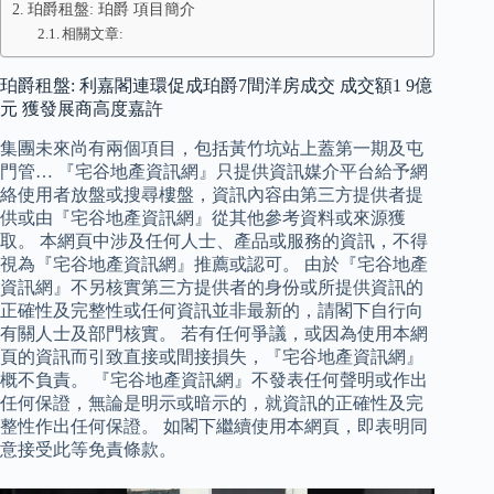
珀爵租盤: 珀爵 項目簡介
相關文章:
珀爵租盤: 利嘉閣連環促成珀爵7間洋房成交 成交額1 9億
元 獲發展商高度嘉許
集團未來尚有兩個項目，包括黃竹坑站上蓋第一期及屯
門管… 『宅谷地產資訊網』只提供資訊媒介平台給予網
絡使用者放盤或搜尋樓盤，資訊內容由第三方提供者提
供或由『宅谷地產資訊網』從其他參考資料或來源獲
取。 本網頁中涉及任何人士、產品或服務的資訊，不得
視為『宅谷地產資訊網』推薦或認可。 由於『宅谷地產
資訊網』不另核實第三方提供者的身份或所提供資訊的
正確性及完整性或任何資訊並非最新的，請閣下自行向
有關人士及部門核實。 若有任何爭議，或因為使用本網
頁的資訊而引致直接或間接損失，『宅谷地產資訊網』
概不負責。 『宅谷地產資訊網』不發表任何聲明或作出
任何保證，無論是明示或暗示的，就資訊的正確性及完
整性作出任何保證。 如閣下繼續使用本網頁，即表明同
意接受此等免責條款。