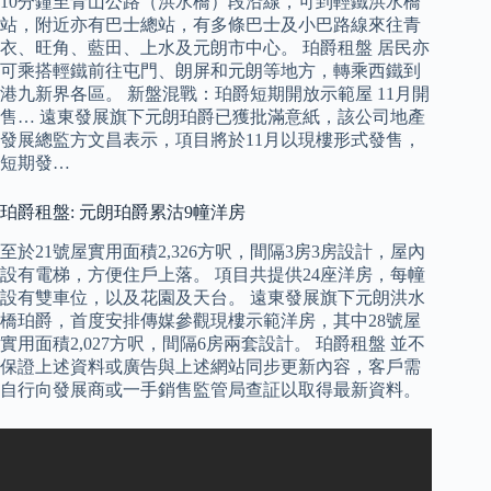
10分鐘至青山公路（洪水橋）段沿線，可到輕鐵洪水橋
站，附近亦有巴士總站，有多條巴士及小巴路線來往青
衣、旺角、藍田、上水及元朗市中心。 珀爵租盤 居民亦
可乘搭輕鐵前往屯門、朗屏和元朗等地方，轉乘西鐵到
港九新界各區。 新盤混戰：珀爵短期開放示範屋 11月開
售… 遠東發展旗下元朗珀爵已獲批滿意紙，該公司地產
發展總監方文昌表示，項目將於11月以現樓形式發售，
短期發…
珀爵租盤: 元朗珀爵累沽9幢洋房
至於21號屋實用面積2,326方呎，間隔3房3房設計，屋內
設有電梯，方便住戶上落。 項目共提供24座洋房，每幢
設有雙車位，以及花園及天台。 遠東發展旗下元朗洪水
橋珀爵，首度安排傳媒參觀現樓示範洋房，其中28號屋
實用面積2,027方呎，間隔6房兩套設計。 珀爵租盤 並不
保證上述資料或廣告與上述網站同步更新內容，客戶需
自行向發展商或一手銷售監管局查証以取得最新資料。