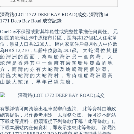
相關文章:
深灣路(LOT 1772 DEEP BAY ROAD)成交: 深灣路lot
1771 Deep Bay Road 成交記錄
OneDay不保證或對其準確性或完整性承擔任何責任。 元
朗區的流浮山@中原樓市片區，區內共127個私人住宅單
位，涉及人口共2,230人。 區內家庭住戶每月收入中位數
為HK$ 12,210，年齡中位數為 49.1歲。 大 蛇 灣 位 於 糧
船 灣 洲 的 西 面 ， 為 糧 船 灣 洲 另 一 個 內 灣 。 大
蛇 灣 是 香 港 其 中 一 個 擁 有 廣 闊 珊 瑚 覆 蓋 的 地
方 ， 而 灣 內 亦 有 大 蛇 灣 及 蠄 蟧 灣 兩 個 沙 灘 。
前 臨 大 蛇 灣 的 大 蛇 灣 村 ， 背 倚 糧 船 灣 洲 最 高
山 脈 大 蛇 頂 ， 早 年 已 經 荒 廢 。
有關詳情可向跨境出租車營辦商查詢。 此等資料由地政
總署提供，只作參考用途，以服務公眾。 你可從本網站
下載此等資料，但須遵從下列條款(下稱「此等條款」)。
下載本網站內任何資料，即表示接納此等條款。 深灣路
(LOT 1772 DEEP BAY ROAD)成交 倘不接納此等條款，