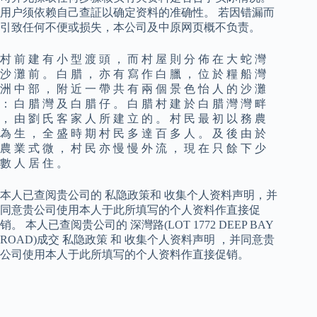
用户须依赖自己查証以确定资料的准确性。 若因错漏而
引致任何不便或损失，本公司及中原网页概不负责。
村 前 建 有 小 型 渡 頭 ， 而 村 屋 則 分 佈 在 大 蛇 灣
沙 灘 前 。 白 腊 ， 亦 有 寫 作 白 臘 ， 位 於 糧 船 灣
洲 中 部 ， 附 近 一 帶 共 有 兩 個 景 色 怡 人 的 沙 灘
： 白 腊 灣 及 白 腊 仔 。 白 腊 村 建 於 白 腊 灣 灣 畔
， 由 劉 氏 客 家 人 所 建 立 的 。 村 民 最 初 以 務 農
為 生 ， 全 盛 時 期 村 民 多 達 百 多 人 。 及 後 由 於
農 業 式 微 ， 村 民 亦 慢 慢 外 流 ， 現 在 只 餘 下 少
數 人 居 住 。
本人已查阅贵公司的 私隐政策和 收集个人资料声明，并
同意贵公司使用本人于此所填写的个人资料作直接促
销。 本人已查阅贵公司的 深灣路(LOT 1772 DEEP BAY
ROAD)成交 私隐政策 和 收集个人资料声明 ，并同意贵
公司使用本人于此所填写的个人资料作直接促销。