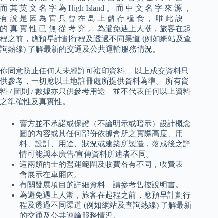
而 其 英 文 名 字 為 High Island 。 而 中 文 名 字 來 源 ，
有 說 是 因 為 官 兵 曾 在 島 上 儲 存 糧 食 ， 唯 此 說
的 真 實 性 已 無 從 考 究 。 為避免遇上人潮，旅客在起
程之前，應預早計劃行程及透過不同渠道 (例如網站及查
詢熱線) 了解最新的交通及公共運輸服務情況。
你同意防止任何人未經許可複印資料。 以上成交資料只
供參考，一切應以土地註冊處所提供資料為準。 所有資
料 / 圖則 / 數據亦只供參考用途，並不代表任何以上資料
之準確性及真實性。
賣方並不承諾或保證（不論明示或暗示）設計概念
圖的內容或其任何部份依據會所之實際高度、用
料、設計、用途、狀況或建築所製造，落成後之詳
情可能與本廣告/宣傳資料所述者不同。
這兩類的士的營運範圍及收費各有不同，收費表
會展示在車廂內。
有關發展項目的詳細資料，請參考售樓說明書。
為避免遇上人潮，旅客在起程之前，應預早計劃行
程及透過不同渠道 (例如網站及查詢熱線) 了解最新
的交通及公共運輸服務情況。