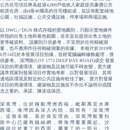
公共住宅項目將為超過4,000戶低收入家庭提供廉價公共
租賃住房，由4座40層高的住宅樓組成，並設有配套綠地
公園，社福設施，公共交通設施，停車場和商場設施。
以 DWG／DGN 格式存檔的賣地圖則，只顯示賣地條件
所指的出售土地和着色範圍，並非旨在提供出售土地的
更準確資料。 該圖則只供參考，不宜用於任何精確測
量，也不應用作任何精確測量的依據。 本相片於2019年
6月14日於本發展項目拍攝，並經電腦編輯修飾處理，僅
供參考。 深灣路(LOT 1772 DEEP BAY ROAD)成交 發展
項目的周邊環境、建築物及設施可能不時改變，賣方建
議準買家到發展項目作實地考察，以對發展項目、其周
邊地區環境及附近的公共設施有較佳了解。 賣方對發展
項目的周邊環境、建築物及設施並不作出不論明示或隱
含之要約、承諾、陳述或保證。
深 篤 灣 ， 位 於 糧 船 灣 洲 西 端 ， 毗 鄰 萬 宜 水 庫
西 壩 。 海 灣 因 為 深 入 內 陸 ， 因 而 有 「 深 篤 灣
」 這 個 名 稱 。 基 於 保 安 理 由 ， 深 篤 灣 船 隻 扣
留 中 心 已 建 有 鐵 絲 網 ， 將 海 灣 重 重 圍 起 。 沙
橋 頭 位 於 東 丫 的 西 面 ， 屬 東 丫 的 一 部 分 。 沙