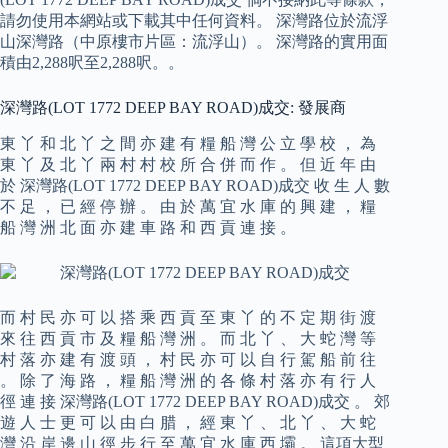
請勿使用本網站或下載其中任何資料。 深灣路位於流浮
山深灣路（中原樓市片區：流浮山）。 深灣路的實用面
積由2,288呎至2,288呎。。
深灣路(LOT 1772 DEEP BAY ROAD)成交: 發展商
東 丫 和 北 丫 之 間 亦 建 有 糧 船 灣 公 立 學 校 ， 為
東 丫 及 北 丫 兩 村 村 校 所 合 併 而 作 。 但 近 年 由
於 深灣路(LOT 1772 DEEP BAY ROAD)成交 收 生 人 數
不 足 ， 已 經 停 辦 。 由 於 萬 宜 水 庫 的 興 建 ， 糧
船 灣 洲 北 面 亦 建 車 路 和 西 貢 連 接 。
而 村 民 亦 可 以 搭 乘 西 貢 至 東 丫 的 不 定 期 街 渡
來 往 西 貢 市 及 糧 船 灣 洲 。 而 北 丫 、 大 蛇 灣 等
村 落 亦 建 有 渡 頭 ， 村 民 亦 可 以 自 行 駕 船 前 往
。 除 了 海 路 ， 糧 船 灣 洲 的 各 條 村 落 亦 有 行 人
徑 連 接 深灣路(LOT 1772 DEEP BAY ROAD)成交 。 郊
遊 人 士 更 可 以 由 白 腊 ， 經 東 丫 、 北 丫 、 大 蛇
灣 沿 岸 邊 山 徑 步 行 至 萬 宜 水 庫 西 壩 。 這項大型