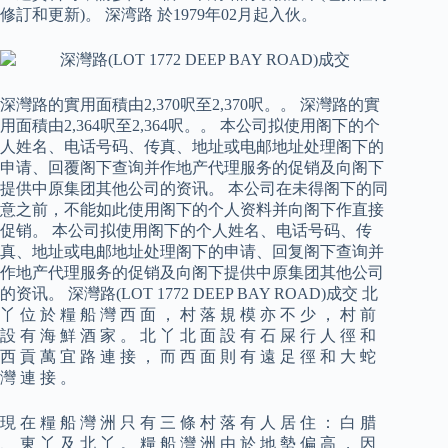
修訂和更新)。 深湾路 於1979年02月起入伙。
深灣路的實用面積由2,370呎至2,370呎。。 深灣路的實
用面積由2,364呎至2,364呎。。 本公司拟使用阁下的个
人姓名、电话号码、传真、地址或电邮地址处理阁下的
申请、回覆阁下查询并作地产代理服务的促销及向阁下
提供中原集团其他公司的资讯。 本公司在未得阁下的同
意之前，不能如此使用阁下的个人资料并向阁下作直接
促销。 本公司拟使用阁下的个人姓名、电话号码、传
真、地址或电邮地址处理阁下的申请、回复阁下查询并
作地产代理服务的促销及向阁下提供中原集团其他公司
的资讯。 深灣路(LOT 1772 DEEP BAY ROAD)成交 北
丫 位 於 糧 船 灣 西 面 ， 村 落 規 模 亦 不 少 ， 村 前
設 有 海 鮮 酒 家 。 北 丫 北 面 設 有 石 屎 行 人 徑 和
西 貢 萬 宜 路 連 接 ， 而 西 面 則 有 遠 足 徑 和 大 蛇
灣 連 接 。
現 在 糧 船 灣 洲 只 有 三 條 村 落 有 人 居 住 ： 白 腊
、 東 丫 及 北 丫 。 糧 船 灣 洲 由 於 地 勢 偏 高 ， 因