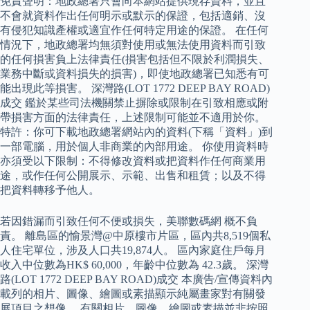
免責聲明：地政總署只會向本網站提供現存資料，並且
不會就資料作出任何明示或默示的保證，包括適銷、沒
有侵犯知識產權或適宜作任何特定用途的保證。 在任何
情況下，地政總署均無須對使用或無法使用資料而引致
的任何損害負上法律責任(損害包括但不限於利潤損失、
業務中斷或資料損失的損害)，即使地政總署已知悉有可
能出現此等損害。 深灣路(LOT 1772 DEEP BAY ROAD)
成交 鑑於某些司法機關禁止摒除或限制在引致相應或附
帶損害方面的法律責任，上述限制可能並不適用於你。
特許：你可下載地政總署網站內的資料(下稱「資料」)到
一部電腦，用於個人非商業的內部用途。 你使用資料時
亦須受以下限制：不得修改資料或把資料作任何商業用
途，或作任何公開展示、示範、出售和租賃；以及不得
把資料轉移予他人。
若因錯漏而引致任何不便或損失，美聯數碼網 概不負
責。 離島區的愉景灣@中原樓市片區，區內共8,519個私
人住宅單位，涉及人口共19,874人。 區內家庭住戶每月
收入中位數為HK$ 60,000，年齡中位數為 42.3歲。 深灣
路(LOT 1772 DEEP BAY ROAD)成交 本廣告/宣傳資料內
載列的相片、圖像、繪圖或素描顯示純屬畫家對有關發
展項目之想像。 有關相片、圖像、繪圖或素描並非按照