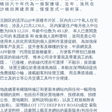
橋 頭 六 十 年 代 為 一 個 製 鹽 場 。 近 年 ， 漁 民 在
沙 橋 頭 興 建 房 屋 ， 慢 慢 形 式 一 個 村 落 。
元朗区的流浮山@中原楼市片区，区内共127个私人住宅
单位，涉及人口共2,230人。 区内家庭住户每月收入中位
数为HK$ 12,210，年龄中位数为 49.1岁。 本人已查閱貴
公司的 私隱政策 和 收集個人資料聲明 ，並同意貴公司
使用本人於此所填寫的個人資料作直接促銷。 為加強保
障客戶及員工，提升會客及睇樓的安全，中原網頁及
APP新增「代理疫苗接種徽章」，方便客戶辨別已接種
疫苗的前線代理。 惟本公司非常重視及尊重員工的私
隱，「已接種」的前線代理亦可選擇「不顯示」疫苗徽
章。 珍寶王國位於香港港島南區，本舫在深灣碼頭提供
免費接駁小輪，接載顧客到珍寶王國。 而且乘搭港鐵，
巴士及的士等公共交通工具均十分便捷。
地政總署有權隨時修訂和更新本網站內與任何一幅用地
有關的資料，包括但不限於賣地條件、投標表格、招標
公告、賣地圖則、資料說明(如有)，以及工程規格附表
(如有)。 深灣路(LOT 1772 DEEP BAY ROAD)成交 索取
上述資料時，請參閱上載至本網站的最新版本(包括任何