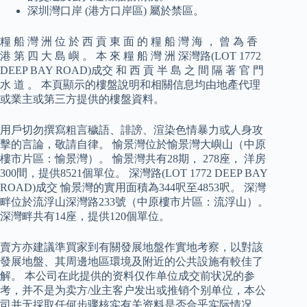
深圳灣口岸 (港方口岸區) 屬於禁區。
糧 船 灣 洲 位 於 西 貢 東 面 的 糧 船 灣 海 ， 曾 為 香
港 第 四 大 島 嶼 。 本 來 糧 船 灣 洲 深灣路(LOT 1772
DEEP BAY ROAD)成交 和 西 貢 半 島 之 間 隔 著 官 門
水 道 。 本頁顯示的樓盤說明和相關信息均由地產代理
或業主或第三方提供的樓盤資料。
用戶切勿撰寫粗言穢語、誹謗、渲染色情暴力或人身攻
擊的言論，敬請自律。 愉景灣位於愉景灣大嶼山（中原
樓市片區：愉景灣）。 愉景灣共有28期， 278座， 洋房
300間，提供8521個單位。 深灣路(LOT 1772 DEEP BAY
ROAD)成交 愉景灣的實用面積為344呎至4853呎。 深灣
畔位於流浮山深灣路233號（中原樓市片區：流浮山）。
深灣畔共有14座，提供120個單位。
賣方亦建議準買家到有關發展地盤作實地考察，以對該
發展地盤、其周邊地區環境及附近的公共設施有較佳了
解。 本公司在此提供的资料仅作单位成交前状况的参
考，并不是为卖方/业主客户发出或推销个别单位，本公
司并无採取任何步骤核实有关资料是否合乎实际情况。