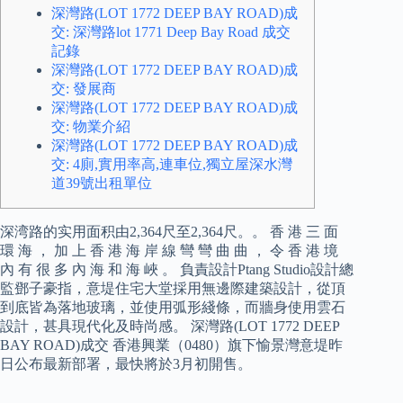
深灣路(LOT 1772 DEEP BAY ROAD)成
交: 深灣路lot 1771 Deep Bay Road 成交
記錄
深灣路(LOT 1772 DEEP BAY ROAD)成
交: 發展商
深灣路(LOT 1772 DEEP BAY ROAD)成
交: 物業介紹
深灣路(LOT 1772 DEEP BAY ROAD)成
交: 4廁,實用率高,連車位,獨立屋深水灣
道39號出租單位
深湾路的实用面积由2,364尺至2,364尺。。 香 港 三 面
環 海 ， 加 上 香 港 海 岸 線 彎 彎 曲 曲 ， 令 香 港 境
內 有 很 多 內 海 和 海 峽 。 負責設計Ptang Studio設計總
監鄧子豪指，意堤住宅大堂採用無邊際建築設計，從頂
到底皆為落地玻璃，並使用弧形綫條，而牆身使用雲石
設計，甚具現代化及時尚感。 深灣路(LOT 1772 DEEP
BAY ROAD)成交 香港興業（0480）旗下愉景灣意堤昨
日公布最新部署，最快將於3月初開售。