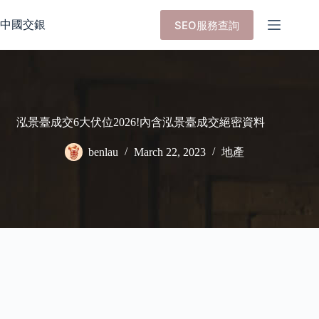
Skip
to
中國交銀
SEO服務查詢
content
泓景臺成交6大伏位2026!內含泓景臺成交絕密資料
benlau
March 22, 2023
地產