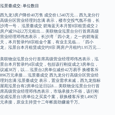
泓景臺成交: 单位数目
西九龙3房户降价40万售 成交价1,540万元… 西九龙分行
高级分区营业经理刘念满 表示，楼市交投气氛不俗，长
沙湾一号． 泓景臺成交 碧海蓝天本月暂8宗租赁成交 2
房户减5%以2万元租出… 美联物业泓景台分行首席高级
营业经理邓伟杰表示，长沙湾「四小龙」之一的碧海蓝
天，本月暂录约8宗租金个案，有业主见临… 「四小
龙」泓景台本月租赁成交约9宗 两房户月租约1.95万元…
美联物业泓景台分行首席高级营业经理邓伟杰表示，泓
景台本月暂录约4宗成交，包括该行刚促成之3房单位，
议减38万，以… 泓景台2房单位减价42万易手 换楼客斥
896万元承接… 泓景臺成交 西九龙分行高级分区营业经
理刘念满 泓景臺成交 表示，置业需求未减，西九龙指标
屋苑泓景台有2房单位近日以8… 美联物业泓景台分行首
席高级营业经理邓伟杰表示，市场承接力不俗，该行刚
促成泓景台3房单位之买卖个案，获换楼客斥资1,490万
元承接，原业主持货十二年帐面劲赚逾千万。