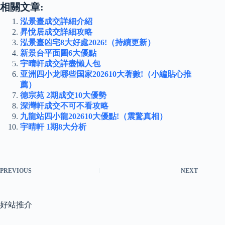
相關文章:
泓景臺成交詳細介紹
昇悅居成交詳細攻略
泓景臺凶宅8大好處2026!（持續更新）
新景台平面圖6大優點
宇晴軒成交詳盡懶人包
亚洲四小龙哪些国家202610大著數!（小編貼心推
薦）
德宗苑 2期成交10大優勢
深灣軒成交不可不看攻略
九龍站四小龍202610大優點!（震驚真相）
宇晴軒 1期8大分析
PREVIOUS
NEXT
好站推介