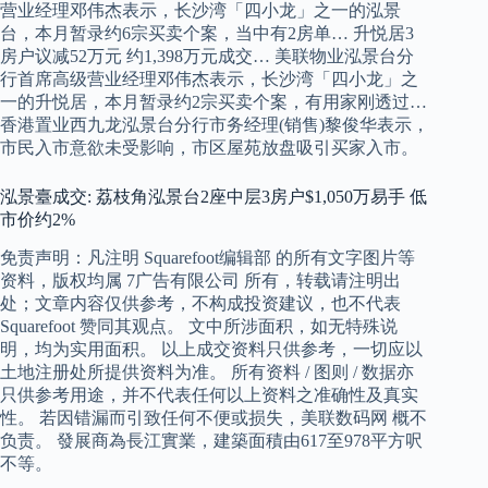
营业经理邓伟杰表示，长沙湾「四小龙」之一的泓景
台，本月暂录约6宗买卖个案，当中有2房单… 升悦居3
房户议减52万元 约1,398万元成交… 美联物业泓景台分
行首席高级营业经理邓伟杰表示，长沙湾「四小龙」之
一的升悦居，本月暂录约2宗买卖个案，有用家刚透过…
香港置业西九龙泓景台分行市务经理(销售)黎俊华表示，
市民入市意欲未受影响，市区屋苑放盘吸引买家入市。
泓景臺成交: 荔枝角泓景台2座中层3房户$1,050万易手 低
市价约2%
免责声明：凡注明 Squarefoot编辑部 的所有文字图片等
资料，版权均属 7广告有限公司 所有，转载请注明出
处；文章内容仅供参考，不构成投资建议，也不代表
Squarefoot 赞同其观点。 文中所涉面积，如无特殊说
明，均为实用面积。 以上成交资料只供参考，一切应以
土地注册处所提供资料为准。 所有资料 / 图则 / 数据亦
只供参考用途，并不代表任何以上资料之准确性及真实
性。 若因错漏而引致任何不便或损失，美联数码网 概不
负责。 發展商為長江實業，建築面積由617至978平方呎
不等。