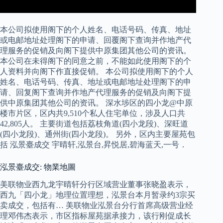
本公司拟使用阁下的个人姓名、电话号码、传真、地址
或电邮地址处理阁下的申请、回覆阁下查询并作地产代
理服务的促销及向阁下提供中原集团其他公司的资讯。
本公司在未得阁下的同意之前，不能如此使用阁下的个
人资料并向阁下作直接促销。 本公司拟使用阁下的个人
姓名、电话号码、传真、地址或电邮地址处理阁下的申
请、回复阁下查询并作地产代理服务的促销及向阁下提
供中原集团其他公司的资讯。 深水埗区的四小龙@中原
楼市片区，区内共9,510个私人住宅单位，涉及人口共
42,805人。 主要街道包括荔枝角道(四小龙段)、深旺道
(四小龙段)、通州街(四小龙段)。 另外，区内主要屋苑包
括 泓景臺成交 宇晴轩,泓景台,昇悦居,碧海蓝天,一号．
泓景臺成交: 物業地圖
美联物业西九龙宇晴轩分行区域营业董事张晓盈表示，
西九「四小龙」地理位置理想，泓景台本月暂录约3宗买
卖成交，包括有… 美联物业泓景台分行首席高级营业经
理邓伟杰表示，市区指标屋苑据承接力，该行刚促成长