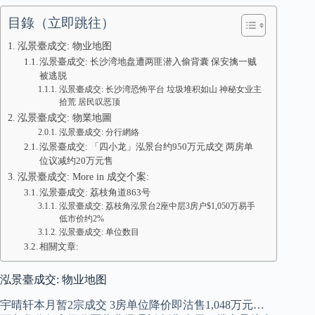
目錄（立即跳往）
泓景臺成交: 物业地图
泓景臺成交: 长沙湾地盘遭两匪潜入偷背囊 保安擒一贼
被逃脱
泓景臺成交: 长沙湾恐怖平台 垃圾堆积如山 神秘女业主
拾荒 居民叹恶顶
泓景臺成交: 物業地圖
泓景臺成交: 分行網絡
泓景臺成交: 「四小龙」泓景台约950万元成交 两房单
位议减约20万元售
泓景臺成交: More in 成交个案:
泓景臺成交: 荔枝角道863号
泓景臺成交: 荔枝角泓景台2座中层3房户$1,050万易手
低市价约2%
泓景臺成交: 单位数目
相關文章:
泓景臺成交: 物业地图
宇晴轩本月暂2宗成交 3房单位降价即沽售1,048万元…