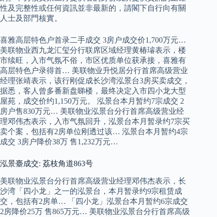
性及完整性或任何資訊並非最新的，請閣下自行向有關
人士及部門核實。
喜雅高层特色户首录二手成交 3房户成交价1,700万元…
美联物业西九龙汇玺分行联席区域经理黄椿璿表示，楼
市续旺，入市气氛不俗，市区优质单位获承接，喜雅有
高层特色户录得首… 美联物业升悦居分行首席高级营业
经理张靖表示，该行刚促成长沙湾泓景台3房买卖成交，
据悉，客人曾多番新盘睇楼，最终决定入市四小龙大型
屋苑，成交价约1,150万元。 泓景台本月暂约7宗成交 2
房户售830万元… 美联物业泓景台分行首席高级营业经
理邓伟杰表示，入市气氛回升，泓景台本月暂录约7宗买
卖个案，包括有2房单位刚透过该… 泓景台本月暂约4宗
成交 3房户降价38万 售1,232万元…
泓景臺成交: 荔枝角道863号
美联物业泓景台分行首席高级营业经理邓伟杰表示，长
沙湾「四小龙」之一的泓景台，本月暂录约9宗租赁成
交，包括有2房单… 「四小龙」泓景台本月暂约6宗成交
2房降价25万 售865万元… 美联物业泓景台分行首席高级