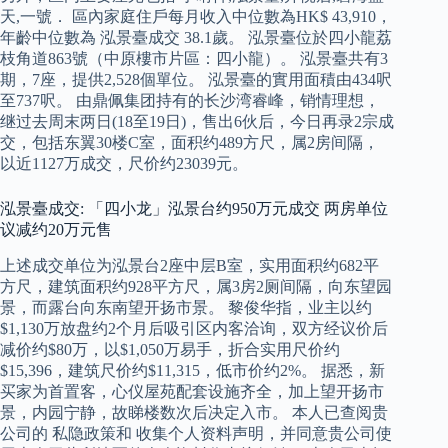
天,一號． 區內家庭住戶每月收入中位數為HK$ 43,910，
年齡中位數為 泓景臺成交 38.1歲。 泓景臺位於四小龍荔
枝角道863號（中原樓市片區：四小龍）。 泓景臺共有3
期，7座，提供2,528個單位。 泓景臺的實用面積由434呎
至737呎。 由鼎佩集团持有的长沙湾睿峰，销情理想，
继过去周末两日(18至19日)，售出6伙后，今日再录2宗成
交，包括东翼30楼C室，面积约489方尺，属2房间隔，
以近1127万成交，尺价约23039元。
泓景臺成交: 「四小龙」泓景台约950万元成交 两房单位
议减约20万元售
上述成交单位为泓景台2座中层B室，实用面积约682平
方尺，建筑面积约928平方尺，属3房2厕间隔，向东望园
景，而露台向东南望开扬市景。 黎俊华指，业主以约
$1,130万放盘约2个月后吸引区内客洽询，双方经议价后
减价约$80万，以$1,050万易手，折合实用尺价约
$15,396，建筑尺价约$11,315，低市价约2%。 据悉，新
买家为首置客，心仪屋苑配套设施齐全，加上望开扬市
景，内园宁静，故睇楼数次后决定入市。 本人已查阅贵
公司的 私隐政策和 收集个人资料声明，并同意贵公司使