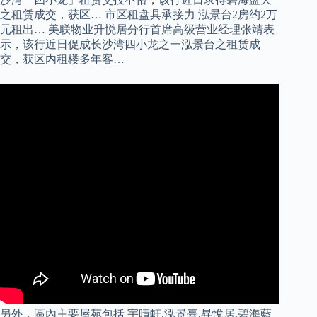
之租赁成交，获区… 市区租盘具承接力 泓景台2房约2万
元租出… 美联物业升悦居分行首席高级营业经理张靖表
示，该行近日促成长沙湾四小龙之一泓景台之租赁成
交，获区内租楼多年客…
另外，區內主要屋苑包括 宇晴軒,泓景臺,昇悅居,碧海藍