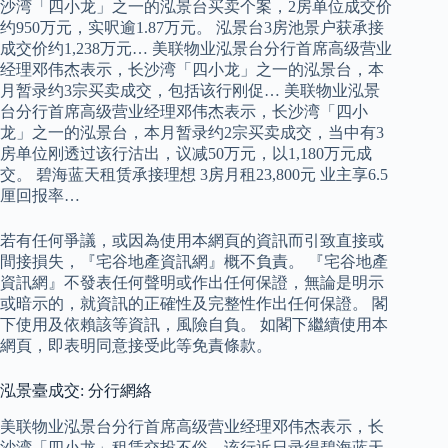
沙湾「四小龙」之一的泓景台买卖个案，2房单位成交价
约950万元，实呎逾1.87万元。 泓景台3房池景户获承接
成交价约1,238万元… 美联物业泓景台分行首席高级营业
经理邓伟杰表示，长沙湾「四小龙」之一的泓景台，本
月暂录约3宗买卖成交，包括该行刚促… 美联物业泓景
台分行首席高级营业经理邓伟杰表示，长沙湾「四小
龙」之一的泓景台，本月暂录约2宗买卖成交，当中有3
房单位刚透过该行沽出，议减50万元，以1,180万元成
交。 碧海蓝天租赁承接理想 3房月租23,800元 业主享6.5
厘回报率…
若有任何爭議，或因為使用本網頁的資訊而引致直接或
間接損失，『宅谷地產資訊網』概不負責。 『宅谷地產
資訊網』不發表任何聲明或作出任何保證，無論是明示
或暗示的，就資訊的正確性及完整性作出任何保證。 閣
下使用及依賴該等資訊，風險自負。 如閣下繼續使用本
網頁，即表明同意接受此等免責條款。
泓景臺成交: 分行網絡
美联物业泓景台分行首席高级营业经理邓伟杰表示，长
沙湾「四小龙」租赁交投不俗，该行近日录得碧海蓝天