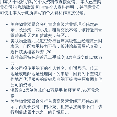
用本人于此所填写的个人资料作直接促销。 本人已查阅
贵公司的 私隐政策 和 收集个人资料声明 ，并同意贵公
司使用本人于此所填写的个人资料作直接促销。
美联物业泓景台分行首席高级营业经理邓伟杰表
示，长沙湾「四小龙」租赁交投不俗，该行近日录
得碧海蓝天之租赁成交，获区…
美联物业西九龙汇玺分行首席高级营业经理黄永财
表示，市区盘承接力不俗，长沙湾新晋屋苑喜盈，
近日获换楼客斥资1,20…
喜雅高层特色户首录二手成交 3房户成交价1,700万
元…
本公司拟使用阁下的个人姓名、电话号码、传真、
地址或电邮地址处理阁下的申请、回复阁下查询并
作地产代理服务的促销及向阁下提供中原集团其他
公司的资讯。
泓景台2房单位减价42万易手 换楼客斥896万元承
接…
美联物业泓景台分行首席高级营业经理邓伟杰表
示，西九长沙湾「四小龙」租赁承接向来不俗，该
行刚促成四小龙之一的升悦居…