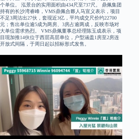
个单位。 泓景台的实用面积由434尺至737尺。 鼎佩集团
持有的长沙湾睿峰，VMS鼎佩合夥人马宣义表示，项目
不足3周沽出27伙，套现近3亿，平均成交尺价约22700
元；售出单位逾5成为两房、3房占逾两成，反映市场对
大单位需求热烈。 VMS鼎佩董事总经理陈玉成表示，项
目现加推14伙位于西层高层单位，户型涵盖1房至2房连
开放式间隔，于周日起以招标形式发售。