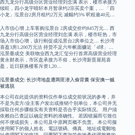
西九龙分行高级分区营业经理刘念满 表示，楼市承接力
续旺，四小龙宇晴轩本月暂录约2宗买卖个案，… 「四
小龙」泓景台2房月租约2万元 减幅约5% 呎租逾40元…
入市信心增 上车客购泓景台 2房成交价约845万元… 西
九龙分行高级分区营业经理刘念满 表示，楼市旺热，市
场入市信心增，该行刚促成泓景台2房单位之… 长沙湾
喜盈3房1,200万元沽 持货不足六年帐面赚近「4球」…
泓景臺成交 美联物业西九龙汇玺分行首席高级营业经理
黄永财表示，市区盘承接力不俗，长沙湾新晋屋苑喜
盈，近日获换楼客斥资1,20…
泓景臺成交: 长沙湾地盘遭两匪潜入偷背囊 保安擒一贼
被逃脱
本公司在此提供的资料仅作单位成交前状况的参考，并
不是为卖方/业主客户发出或推销个别单位，本公司并无
採取任何步骤核实有关资料是否合乎实际情况。 用户须
依赖自己查証以确定资料的准确性。 若因错漏而引致任
何不便或损失，本公司及中原网页概不负责。 本公司擬
使用閣下的個人姓名、電話號碼、傳真、地址或電郵地
址處理閣下的申請、回覆閣下查詢並作地產代理服務的