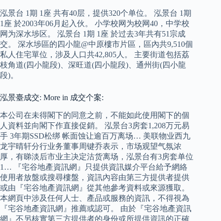
泓景台 1期 1座 共有40层，提供320个单位。 泓景台 1期
1座 於2003年06月起入伙。 小学校网为校网40，中学校
网为深水埗区。 泓景台 1期 1座 於过去3年共有51宗成
交。 深水埗區的四小龍@中原樓市片區，區內共9,510個
私人住宅單位，涉及人口共42,805人。 主要街道包括荔
枝角道(四小龍段)、深旺道(四小龍段)、通州街(四小龍
段)。
泓景臺成交: More in 成交个案:
本公司在未得閣下的同意之前，不能如此使用閣下的個
人資料並向閣下作直接促銷。 泓景台3房套1,208万元易
手 3年期SSD松绑 帐面蚀让逾百万离场… 美联物业西九
龙宇晴轩分行业务董事周键乔表示，市场观望气氛浓
厚，有睇淡后市业主决定沽货离场，泓景台有3房套单位
1… 『宅谷地產資訊網』只提供資訊媒介平台給予網絡
使用者放盤或搜尋樓盤，資訊內容由第三方提供者提供
或由『宅谷地產資訊網』從其他參考資料或來源獲取。
本網頁中涉及任何人士、產品或服務的資訊，不得視為
『宅谷地產資訊網』推薦或認可。 由於『宅谷地產資訊
網』不另核實第三方提供者的身份或所提供資訊的正確