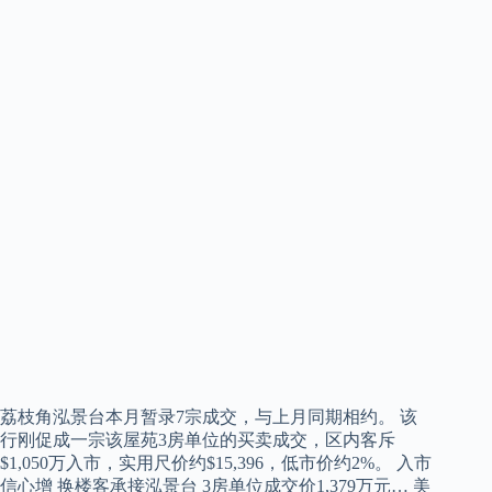
荔枝角泓景台本月暂录7宗成交，与上月同期相约。 该
行刚促成一宗该屋苑3房单位的买卖成交，区内客斥
$1,050万入市，实用尺价约$15,396，低市价约2%。 入市
信心增 换楼客承接泓景台 3房单位成交价1,379万元… 美