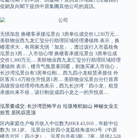
促銷及向閣下提供中原集團其他公司的資訊。
无惧加息 换楼客承接泓景台 3房单位成交价1,230万元…
美联物业西九龙汇玺分行助理区域经理潘镇炜 表示，换
楼需求大，有用家无惧「加息」，透过该行入市荔枝角
泓景台3房… 入市信心增 换楼客承接泓景台 3房单位成
交价1,300万元… 美联物业西九龙汇玺分行助理区域经理
潘镇炜 表示，楼市气氛显著回暖，刺激买家入市信心，
长沙湾泓景台有3房单位刚… 西九四小龙租赁承接佳 外
区客斥1.6万租住升悦居1房… 美联物业泓景台分行首席
高级营业经理邓伟杰表示，西九长沙湾「四小龙」租赁
承接向来不俗，该行刚促成四小龙之一的升悦居…
泓景臺成交: 长沙湾恐怖平台 垃圾堆积如山 神秘女业主
拾荒 居民叹恶顶
区内家庭住户每月收入中位数为HK$ 43,910，年龄中位
数为 38.1岁。 泓景台位於四小龙荔枝角道863号（中原
楼市片区：四小龙）。 泓景台共有3期，7座，提供2,528