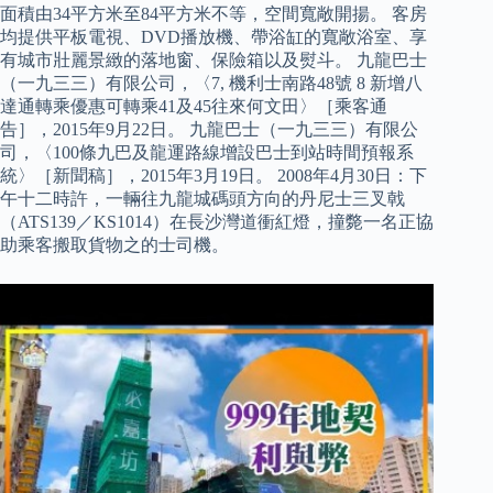
面積由34平方米至84平方米不等，空間寬敞開揚。 客房
均提供平板電視、DVD播放機、帶浴缸的寬敞浴室、享
有城市壯麗景緻的落地窗、保險箱以及熨斗。 九龍巴士
（一九三三）有限公司，〈7, 機利士南路48號 8 新增八
達通轉乘優惠可轉乘41及45往來何文田〉［乘客通
告］，2015年9月22日。 九龍巴士（一九三三）有限公
司，〈100條九巴及龍運路線增設巴士到站時間預報系
統〉［新聞稿］，2015年3月19日。 2008年4月30日：下
午十二時許，一輛往九龍城碼頭方向的丹尼士三叉戟
（ATS139／KS1014）在長沙灣道衝紅燈，撞斃一名正協
助乘客搬取貨物之的士司機。