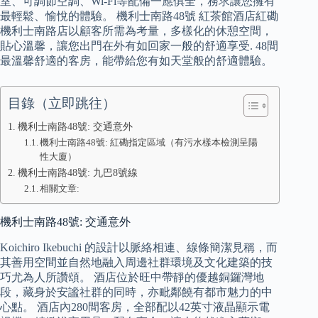
室、可調節空調、Wi-Fi等配備一應俱全，務求讓您擁有
最輕鬆、愉悅的體驗。 機利士南路48號 紅茶館酒店紅磡
機利士南路店以顧客所需為考量，多樣化的休憩空間，
貼心溫馨，讓您出門在外有如回家一般的舒適享受. 48間
最溫馨舒適的客房，能帶給您有如天堂般的舒適體驗。
目錄（立即跳往）
機利士南路48號: 交通意外
機利士南路48號: 紅磡指定區域（有污水樣本檢測呈陽
性大廈）
機利士南路48號: 九巴8號線
相關文章:
機利士南路48號: 交通意外
Koichiro Ikebuchi 的設計以脈絡相連、線條簡潔見稱，而
其善用空間並自然地融入周邊社群環境及文化建築的技
巧尤為人所讚頌。 酒店位於旺中帶靜的優越銅鑼灣地
段，藏身於安謐社群的同時，亦毗鄰饒有都市魅力的中
心點。 酒店內280間客房，全部配以42英寸液晶顯示電