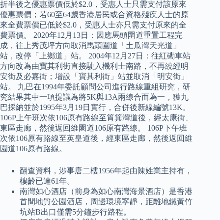
折半後之優惠票價低於$2.0，受惠人士只需支付該原來
優惠票價；若60至64歲香港居民或合資格殘疾人士的原
來全費票價已低於$2.0，受惠人士亦只需支付原來的全
費票價。 2020年12月13日：因應馬頭圍道重置工程完
成，往上秀茂坪方向取消馬頭圍道「土瓜灣天光道」
站，改停「上鄉道」站。 2004年12月27日：往紅磡車站
方向改為由寶其利街直接駛入機利士南路，不再繞經明
安街及必嘉街；增設「寶其利街」站並取消「明安街」
站。 九巴在1994年委託顧問公司進行路線重組研究，研
究結果其中一項提議為將5K與13A兩線合而為一，獲九
巴採納並於1995年3月19日實行，合併後新線編號13K。
106P上午班次依106原有路線至筲箕灣道後，經太康街、
東區走廊，然後返回維園道106原有路線。 106P下午班
次依106原有路線至英皇道後，經東區走廊，然後返回維
園道106原有路線。
翻查資料，涉事唐二樓1956年起由陳姓業主持有，
樓齡已達61年。
南灣如心酒店（前身為如心南灣海景酒店）是香港
首間地質公園酒店，周邊環境寧靜，距離地鐵黃竹
坑站B出口僅需5分鐘步行路程。