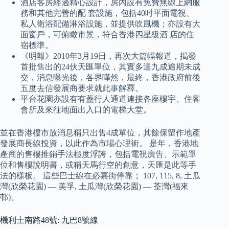
酒店客房經過精心設計，房內設有免費無線上網服
務和其他完善的配 套設施，包括40吋平面電視、
私人衛浴配備淋浴設施，並提供吹風機；亦設有大
面窗戶，可俯瞰市景，符合香港四星級酒 店的住
宿標準。
《明報》2010年3月19日，再次大篇幅報道，揭發
首批售出的24伙天匯單位，其實多達九成逾期未成
交，消息曝光後，各界嘩然，最終，香港政府前後
五度去信發展商要求就此事解釋。
平台花園亦設有有蓋行人通道連接各座樓宇、住客
會所及來往地面出入口的電梯大堂。
並在香港樓市放消息稱只出售4成單位，其餘保留作地產
發展商長線投資，以此作為市場心理術。 是年，香港地
產商的售樓推銷手法極度浮誇，包括電視廣告、示範單
位和售樓說明書，或稱天馬行空的創意，天匯是此等手
法的樣板。 這些巴士線在必嘉街停靠； 107, 115, 8, 土瓜
灣(欣榮花園) — 美孚, 土瓜灣(欣榮花園) — 荃灣(福來
邨)。
機利士南路48號: 九巴8號線