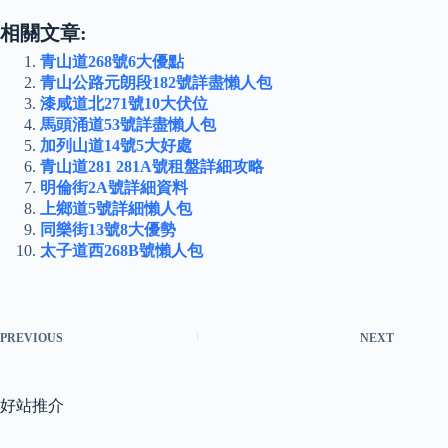
相關文章:
青山道268號6大優點
青山公路元朗段182號詳盡懶人包
漆咸道北271號10大伏位
馬頭涌道53號詳盡懶人包
加列山道14號5大好處
青山道281 281A號租盤詳細攻略
明倫街2A號詳細資料
上鄉道5號詳細懶人包
同樂街13號8大優勢
太子道西268B號懶人包
PREVIOUS
NEXT
好站推介