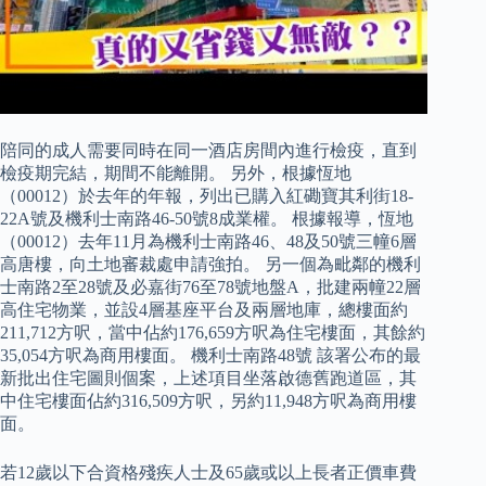
陪同的成人需要同時在同一酒店房間內進行檢疫，直到
檢疫期完結，期間不能離開。 另外，根據恆地
（00012）於去年的年報，列出已購入紅磡寶其利街18-
22A號及機利士南路46-50號8成業權。 根據報導，恆地
（00012）去年11月為機利士南路46、48及50號三幢6層
高唐樓，向土地審裁處申請強拍。 另一個為毗鄰的機利
士南路2至28號及必嘉街76至78號地盤A，批建兩幢22層
高住宅物業，並設4層基座平台及兩層地庫，總樓面約
211,712方呎，當中佔約176,659方呎為住宅樓面，其餘約
35,054方呎為商用樓面。 機利士南路48號 該署公布的最
新批出住宅圖則個案，上述項目坐落啟德舊跑道區，其
中住宅樓面佔約316,509方呎，另約11,948方呎為商用樓
面。
若12歲以下合資格殘疾人士及65歲或以上長者正價車費