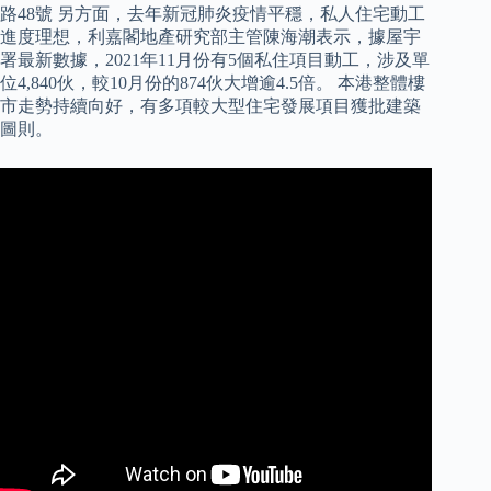
路48號 另方面，去年新冠肺炎疫情平穩，私人住宅動工
進度理想，利嘉閣地產研究部主管陳海潮表示，據屋宇
署最新數據，2021年11月份有5個私住項目動工，涉及單
位4,840伙，較10月份的874伙大增逾4.5倍。 本港整體樓
市走勢持續向好，有多項較大型住宅發展項目獲批建築
圖則。