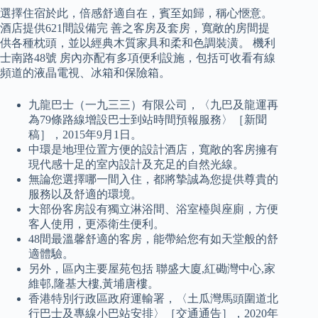
選擇住宿於此，倍感舒適自在，賓至如歸，稱心愜意。
酒店提供621間設備完 善之客房及套房，寬敞的房間提
供各種枕頭，並以經典木質家具和柔和色調裝潢。 機利
士南路48號 房內亦配有多項便利設施，包括可收看有線
頻道的液晶電視、冰箱和保險箱。
九龍巴士（一九三三）有限公司，〈九巴及龍運再
為79條路線增設巴士到站時間預報服務〉［新聞
稿］，2015年9月1日。
中環是地理位置方便的設計酒店，寬敞的客房擁有
現代感十足的室內設計及充足的自然光線。
無論您選擇哪一間入住，都將摯誠為您提供尊貴的
服務以及舒適的環境。
大部份客房設有獨立淋浴間、浴室檯與座廁，方便
客人使用，更添衛生便利。
48間最溫馨舒適的客房，能帶給您有如天堂般的舒
適體驗。
另外，區內主要屋苑包括 聯盛大廈,紅磡灣中心,家
維邨,隆基大樓,黃埔唐樓。
香港特別行政區政府運輸署，〈土瓜灣馬頭圍道北
行巴士及專線小巴站安排〉［交通通告］，2020年