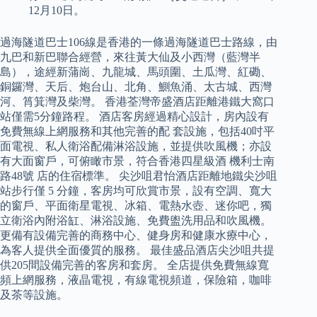
12月10日。
過海隧道巴士106線是香港的一條過海隧道巴士路線，由
九巴和新巴聯合經營，來往黃大仙及小西灣（藍灣半
島），途經新蒲崗、九龍城、馬頭圍、土瓜灣、紅磡、
銅鑼灣、天后、炮台山、北角、鰂魚涌、太古城、西灣
河、筲箕灣及柴灣。 香港荃灣帝盛酒店距離港鐵大窩口
站僅需5分鐘路程。 酒店客房經過精心設計，房內設有
免費無線上網服務和其他完善的配 套設施，包括40吋平
面電視、私人衛浴配備淋浴設施，並提供吹風機；亦設
有大面窗戶，可俯瞰市景，符合香港四星級酒 機利士南
路48號 店的住宿標準。 尖沙咀君怡酒店距離地鐵尖沙咀
站步行僅 5 分鐘，客房均可欣賞市景，設有空調、寬大
的窗戶、平面衛星電視、冰箱、電熱水壺、迷你吧，獨
立衛浴內附浴缸、淋浴設施、免費盥洗用品和吹風機。
更備有設備完善的商務中心、健身房和健康水療中心，
為客人提供全面優質的服務。 最佳盛品酒店尖沙咀共提
供205間設備完善的客房和套房。 全店提供免費無線寬
頻上網服務，液晶電視，有線電視頻道，保險箱，咖啡
及茶等設施。