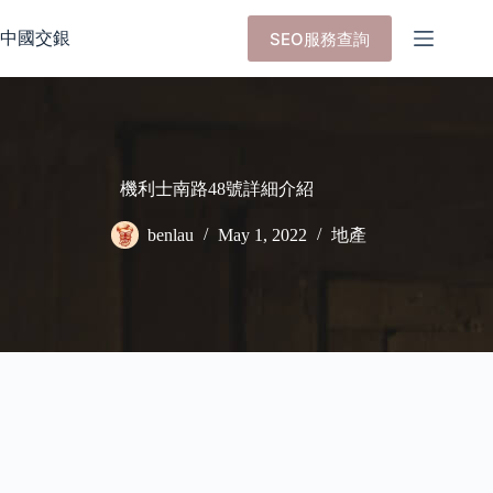
Skip
to
中國交銀
SEO服務查詢
content
機利士南路48號詳細介紹
benlau
May 1, 2022
地產