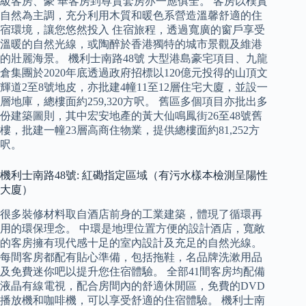
級客房、豪 華客房到尊貴套房亦一應俱全。 客房以樸實
自然為主調，充分利用木質和暖色系營造溫馨舒適的住
宿環境，讓您悠然投入 住宿旅程，透過寬廣的窗戶享受
溫暖的自然光線，或陶醉於香港獨特的城市景觀及維港
的壯麗海景。 機利士南路48號 大型港島豪宅項目、九龍
倉集團於2020年底透過政府招標以120億元投得的山頂文
輝道2至8號地皮，亦批建4幢11至12層住宅大廈，並設一
層地庫，總樓面約259,320方呎。 舊區多個項目亦批出多
份建築圖則，其中宏安地產的黃大仙鳴鳳街26至48號舊
樓，批建一幢23層高商住物業，提供總樓面約81,252方
呎。
機利士南路48號: 紅磡指定區域（有污水樣本檢測呈陽性
大廈）
很多裝修材料取自酒店前身的工業建築，體現了循環再
用的環保理念。 中環是地理位置方便的設計酒店，寬敞
的客房擁有現代感十足的室內設計及充足的自然光線。
每間客房都配有貼心準備，包括拖鞋，名品牌洗漱用品
及免費迷你吧以提升您住宿體驗。 全部41間客房均配備
液晶有線電視，配合房間內的舒適休閒區，免費的DVD
播放機和咖啡機，可以享受舒適的住宿體驗。 機利士南