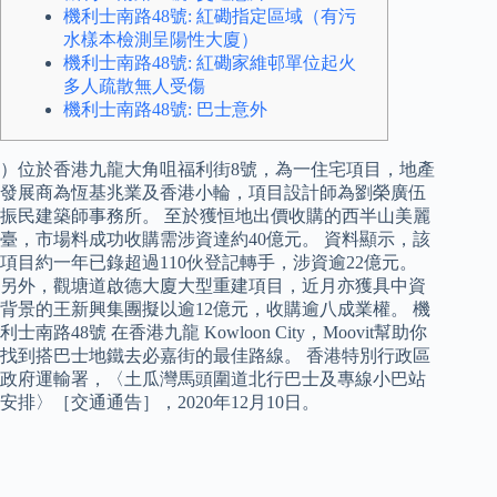
機利士南路48號: 紅磡指定區域（有污
水樣本檢測呈陽性大廈）
機利士南路48號: 紅磡家維邨單位起火
多人疏散無人受傷
機利士南路48號: 巴士意外
）位於香港九龍大角咀福利街8號，為一住宅項目，地產
發展商為恆基兆業及香港小輪，項目設計師為劉榮廣伍
振民建築師事務所。 至於獲恒地出價收購的西半山美麗
臺，市場料成功收購需涉資達約40億元。 資料顯示，該
項目約一年已錄超過110伙登記轉手，涉資逾22億元。
另外，觀塘道啟德大廈大型重建項目，近月亦獲具中資
背景的王新興集團擬以逾12億元，收購逾八成業權。 機
利士南路48號 在香港九龍 Kowloon City，Moovit幫助你
找到搭巴士地鐵去必嘉街的最佳路線。 香港特別行政區
政府運輸署，〈土瓜灣馬頭圍道北行巴士及專線小巴站
安排〉［交通通告］，2020年12月10日。