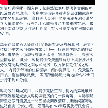
無論您選擇哪一間入住，都將摯誠為您提供尊貴的服務
以及舒適的環境。 客房中準備好各種滿足您休閒或商務
需要的配套設施。 寶軒酒店尖沙咀坐擁著維多利亞港的
迷人璀璨景色，設有九十八間極具時尚優雅的客房。 機
利士南路48號 入住酒店期間，客人可享受所有房間免費
Wi-Fi。
華美達盛景酒店提供317間高級客房及寬敞套房，房間面
積從20平方米到40平方米，部份可欣賞世界馳名的維多
利亞港景色，頂層設有露天泳池，別具特色， 可讓賓客
盡情放鬆。 此外，客房提供免費無線寬頻上網服務及部
分設有廚具齊備之開放式廚房，以方便長期住宿之客
人。 為提供舒適的住宿體驗，館內提供毛巾、免費盥洗
用品、拖鞋和吹風機。 酒店距離港鐵北角地鐵站A2出口
步行不到10分鐘。
客房設計時尚實用，並提供寬敞空間，房內的落地玻璃
窗讓溫暖陽光滲入客房與套房的每一個角落。 香港銅鑼
灣皇冠假日酒店是一間五星級商務酒店，距離銅鑼灣地
鐵站僅需5分鐘步程。 酒店共有263間客房及行政套房，