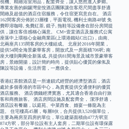
視機、精緻浴室用品，配套齊全，讓人悠然進入夢鄉。
專業友善的銅鑼灣皇悅酒店團隊讓住客咫尺間盡享舒適
閒緻及超值的酒店住宿服務，令住宿更寫意自在。 酒店
162間客房分佈於23層樓，平面電視, 機利士南路48號 免
費即溶咖啡, 免費紅茶, 鏡子, 拖鞋等設備會在部分房間提
供，讓住客倍感稱心滿意。 CM+壹棠酒店及服務式公寓
座落中上環核心金融商業區(上環港鐵站C出口)，由南、
北兩座共135間客房的大樓組成。 北座於2016年開業，
提供54間全海景豪華客房，開放式及一房面積706呎; 南
座大樓則剛剛全新落成, 共提供81間海景及城市景豪華客
房，景緻開揚，設計簡約時尚，提供貼心優質的傢俬及
陳設等設備，生活所需，一應俱全。
香港紅茶館酒店是一所連鎖式經營的經濟型酒店，酒店
處於多個香港的市區中心，為貴賓提供交通便利的優質
酒店服務。 酒店價錢經濟實惠，尤其適合香港自由行旅
客和商務旅客。 酒店房間設施及配套齊全， 潔淨舒適，
酒店設有餐廳，以庭苑、中菜西食、婚宴一條龍為主
題。 住宅樓高45層，每層8伙，合共提供3,520個單位，
主要為兩房至四房的單位，單位建築面積由477方呎至
874方呎，部分單位設有主人套房，二期單位設有環保露