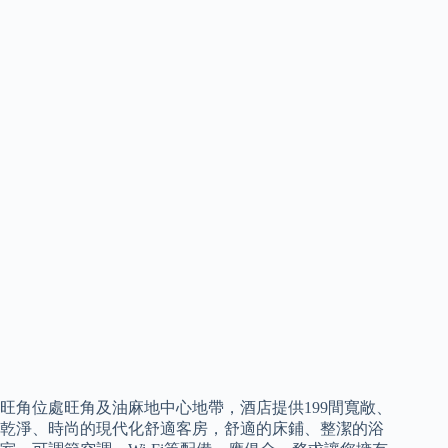
旺角位處旺角及油麻地中心地帶，酒店提供199間寬敞、
乾淨、時尚的現代化舒適客房，舒適的床鋪、整潔的浴