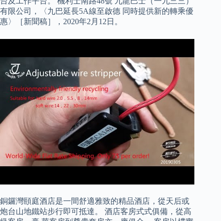
台及工作平台。 機利士南路48號 九龍巴士（一九三三）
有限公司，〈九巴延長5A線至啟德 同時提供新的轉乘優
惠〉［新聞稿］，2020年2月12日。
銅鑼灣頤庭酒店是一間舒適雅致的精品酒店，從天后或
炮台山地鐵站步行即可抵達。 酒店客房式式俱備，從高