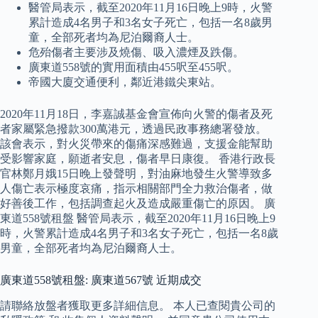
醫管局表示，截至2020年11月16日晚上9時，火警
累計造成4名男子和3名女子死亡，包括一名8歲男
童，全部死者均為尼泊爾裔人士。
危殆傷者主要涉及燒傷、吸入濃煙及跌傷。
廣東道558號的實用面積由455呎至455呎。
帝國大廈交通便利，鄰近港鐵尖東站。
2020年11月18日，李嘉誠基金會宣佈向火警的傷者及死
者家屬緊急撥款300萬港元，透過民政事務總署發放。
該會表示，對火災帶來的傷痛深感難過，支援金能幫助
受影響家庭，願逝者安息，傷者早日康復。 香港行政長
官林鄭月娥15日晚上發聲明，對油麻地發生火警導致多
人傷亡表示極度哀痛，指示相關部門全力救治傷者，做
好善後工作，包括調查起火及造成嚴重傷亡的原因。 廣
東道558號租盤 醫管局表示，截至2020年11月16日晚上9
時，火警累計造成4名男子和3名女子死亡，包括一名8歲
男童，全部死者均為尼泊爾裔人士。
廣東道558號租盤: 廣東道567號 近期成交
請聯絡放盤者獲取更多詳細信息。 本人已查閱貴公司的