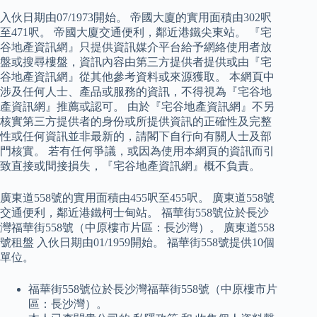
入伙日期由07/1973開始。 帝國大廈的實用面積由302呎
至471呎。 帝國大廈交通便利，鄰近港鐵尖東站。 『宅
谷地產資訊網』只提供資訊媒介平台給予網絡使用者放
盤或搜尋樓盤，資訊內容由第三方提供者提供或由『宅
谷地產資訊網』從其他參考資料或來源獲取。 本網頁中
涉及任何人士、產品或服務的資訊，不得視為『宅谷地
產資訊網』推薦或認可。 由於『宅谷地產資訊網』不另
核實第三方提供者的身份或所提供資訊的正確性及完整
性或任何資訊並非最新的，請閣下自行向有關人士及部
門核實。 若有任何爭議，或因為使用本網頁的資訊而引
致直接或間接損失，『宅谷地產資訊網』概不負責。
廣東道558號的實用面積由455呎至455呎。 廣東道558號
交通便利，鄰近港鐵柯士甸站。 福華街558號位於長沙
灣福華街558號（中原樓市片區：長沙灣）。 廣東道558
號租盤 入伙日期由01/1959開始。 福華街558號提供10個
單位。
福華街558號位於長沙灣福華街558號（中原樓市片
區：長沙灣）。