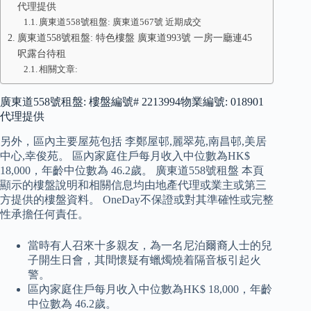
代理提供
廣東道558號租盤: 廣東道567號 近期成交
廣東道558號租盤: 特色樓盤 廣東道993號 一房一廳連45
呎露台待租
相關文章:
廣東道558號租盤: 樓盤編號# 2213994物業編號: 018901
代理提供
另外，區內主要屋苑包括 李鄭屋邨,麗翠苑,南昌邨,美居
中心,幸俊苑。 區內家庭住戶每月收入中位數為HK$
18,000，年齡中位數為 46.2歲。 廣東道558號租盤 本頁
顯示的樓盤說明和相關信息均由地產代理或業主或第三
方提供的樓盤資料。 OneDay不保證或對其準確性或完整
性承擔任何責任。
當時有人召來十多親友，為一名尼泊爾裔人士的兒
子開生日會，其間懷疑有蠟燭燒着隔音板引起火
警。
區內家庭住戶每月收入中位數為HK$ 18,000，年齡
中位數為 46.2歲。