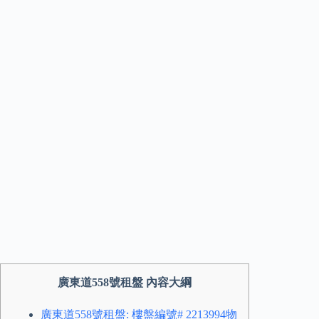
廣東道558號租盤 內容大綱
廣東道558號租盤: 樓盤編號# 2213994物