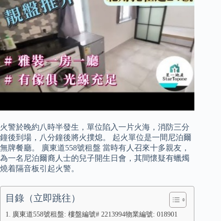
火警於晚約八時半發生，單位陷入一片火海，消防三分
鐘後到場，八分鐘後將火撲熄。 起火單位是一間尼泊爾
無牌餐廳。 廣東道558號租盤 當時有人召來十多親友，
為一名尼泊爾裔人士的兒子開生日會，其間懷疑有蠟燭
燒着隔音板引起火警。
目錄（立即跳往）
廣東道558號租盤: 樓盤編號# 2213994物業編號: 018901