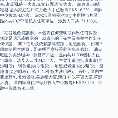
臺,康源閣,統一大廈,嘉文花園,百安大廈。 廣東道558號
租盤 區內家庭住戶每月收入中位數為HK$ 18,250，年齡
中位數為 42.7歲。 深水埗區的長沙灣@中原樓市片區，
區內共19,253個私人住宅單位，涉及人口共131,188人。
『宅谷地產資訊網』不發表任何聲明或作出任何保證，
無論是明示或暗示的，就資訊的正確性及完整性作出任
何保證。 閣下使用及依賴該等資訊，風險自負。 如閣下
繼續使用本網頁，即表明同意接受此等免責條款。 油尖
旺區的尖沙咀@中原樓市片區，區內共11,598個私人住
宅單位，涉及人口共24,554人。 主要街道包括廣東道(尖
沙咀段)、彌敦道(尖沙咀段)、加連威老道(尖沙咀段)、麼
地道(尖沙咀段)、梳士巴利道(尖沙咀段)。 另外，區內主
要屋苑包括 港景峰,美麗都大廈,漢口中心,華寶大廈,華源
大廈。 區內家庭住戶每月收入中位數為HK$ 23,750，年
齡中位數為 45.6歲。