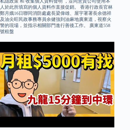
私隱政策 和 收集個人資料聲明 ，並同意貴公司使用本
人於此所填寫的個人資料作直接促銷。 香港行政長官林
鄭月娥16日聯同消防處處長梁偉雄、屋宇署署長余德祥
及油尖旺民政事務專員余健強到油麻地廣東道，視察火
警的現場，並指示相關部門進行善後工作。 廣東道558
號租盤