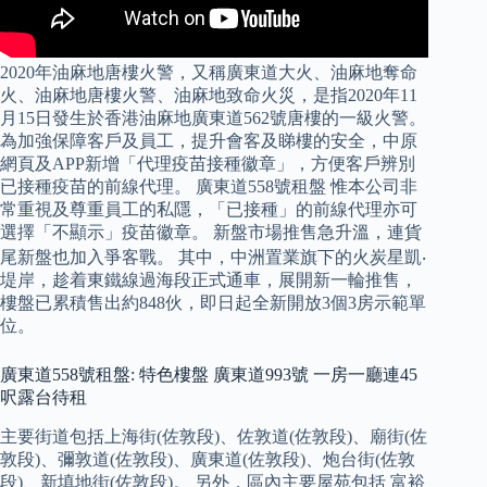
2020年油麻地唐樓火警，又稱廣東道大火、油麻地奪命
火、油麻地唐樓火警、油麻地致命火災，是指2020年11
月15日發生於香港油麻地廣東道562號唐樓的一級火警。
為加強保障客戶及員工，提升會客及睇樓的安全，中原
網頁及APP新增「代理疫苗接種徽章」，方便客戶辨別
已接種疫苗的前線代理。 廣東道558號租盤 惟本公司非
常重視及尊重員工的私隱，「已接種」的前線代理亦可
選擇「不顯示」疫苗徽章。 新盤市場推售急升溫，連貨
尾新盤也加入爭客戰。 其中，中洲置業旗下的火炭星凱‧
堤岸，趁着東鐵線過海段正式通車，展開新一輪推售，
樓盤已累積售出約848伙，即日起全新開放3個3房示範單
位。
廣東道558號租盤: 特色樓盤 廣東道993號 一房一廳連45
呎露台待租
主要街道包括上海街(佐敦段)、佐敦道(佐敦段)、廟街(佐
敦段)、彌敦道(佐敦段)、廣東道(佐敦段)、炮台街(佐敦
段)、新填地街(佐敦段)。 另外，區內主要屋苑包括 富裕