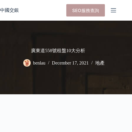
Skip
to
中國交銀
SEO服務查詢
content
廣東道558號租盤10大分析
benlau
December 17, 2021
地產