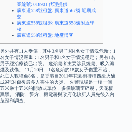
業編號: 018901 代理提供
廣東道558號租盤: 廣東道567號 近期成
交
廣東道558號租盤: 廣東道558號附近學
校
廣東道558號租盤: 地產博客
另外共有11人受傷，其中3名男子和4名女子情況危殆；1
名女子情況嚴重；1名男子和1名女子情況穩定；另有1名
男子經治療後已出院。 危殆傷者主要涉及燒傷、吸入濃
煙及跌傷。 11月20日，1名危殆的18歲女子傷重不治，
死亡人數增至8名，是香港自2011年花園街排檔四級火釀
成9死34傷後最多人喪生的火災。 火警現場是一樓一個
五米乘十五米的開放式單位，多個玻璃窗碎裂，天花板
熏黑。 消防、警方、機電署與政府化驗所人員先後入內
蒐證和調查。