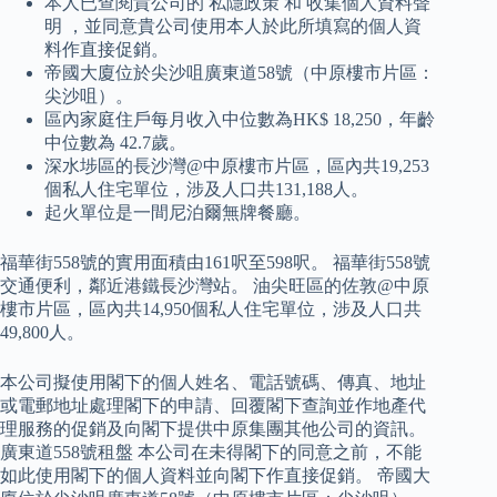
本人已查閱貴公司的 私隱政策 和 收集個人資料聲
明 ，並同意貴公司使用本人於此所填寫的個人資
料作直接促銷。
帝國大廈位於尖沙咀廣東道58號（中原樓市片區：
尖沙咀）。
區內家庭住戶每月收入中位數為HK$ 18,250，年齡
中位數為 42.7歲。
深水埗區的長沙灣@中原樓市片區，區內共19,253
個私人住宅單位，涉及人口共131,188人。
起火單位是一間尼泊爾無牌餐廳。
福華街558號的實用面積由161呎至598呎。 福華街558號
交通便利，鄰近港鐵長沙灣站。 油尖旺區的佐敦@中原
樓市片區，區內共14,950個私人住宅單位，涉及人口共
49,800人。
本公司擬使用閣下的個人姓名、電話號碼、傳真、地址
或電郵地址處理閣下的申請、回覆閣下查詢並作地產代
理服務的促銷及向閣下提供中原集團其他公司的資訊。
廣東道558號租盤 本公司在未得閣下的同意之前，不能
如此使用閣下的個人資料並向閣下作直接促銷。 帝國大