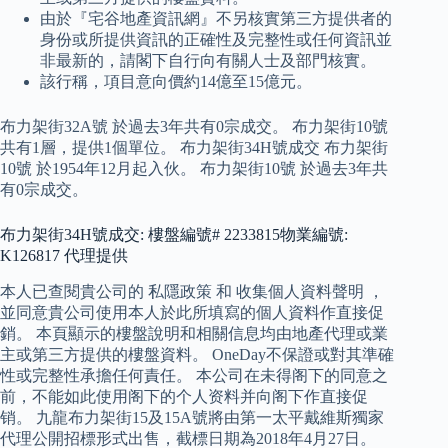
由於『宅谷地產資訊網』不另核實第三方提供者的
身份或所提供資訊的正確性及完整性或任何資訊並
非最新的，請閣下自行向有關人士及部門核實。
該行稱，項目意向價約14億至15億元。
布力架街32A號 於過去3年共有0宗成交。 布力架街10號
共有1層，提供1個單位。 布力架街34H號成交 布力架街
10號 於1954年12月起入伙。 布力架街10號 於過去3年共
有0宗成交。
布力架街34H號成交: 樓盤編號# 2233815物業編號:
K126817 代理提供
本人已查閱貴公司的 私隱政策 和 收集個人資料聲明 ，
並同意貴公司使用本人於此所填寫的個人資料作直接促
銷。 本頁顯示的樓盤說明和相關信息均由地產代理或業
主或第三方提供的樓盤資料。 OneDay不保證或對其準確
性或完整性承擔任何責任。 本公司在未得阁下的同意之
前，不能如此使用阁下的个人资料并向阁下作直接促
销。 九龍布力架街15及15A號將由第一太平戴維斯獨家
代理公開招標形式出售，截標日期為2018年4月27日。