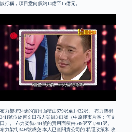
該行稱，項目意向價約14億至15億元。
布力架街34號的實用面積由679呎至1,432呎。 布力架街
34H號位於何文田布力架街34H號（中原樓市片區：何文
田）。 布力架街34H號的實用面積由649呎至1,981呎。
布力架街34H號成交 本人已查閱貴公司的 私隱政策和 收