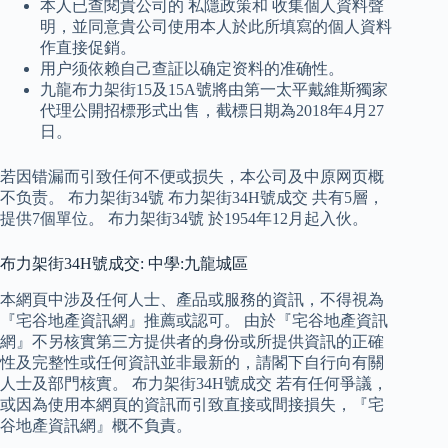
本人已查閱貴公司的 私隱政策和 收集個人資料聲
明，並同意貴公司使用本人於此所填寫的個人資料
作直接促銷。
用户须依赖自己查証以确定资料的准确性。
九龍布力架街15及15A號將由第一太平戴維斯獨家
代理公開招標形式出售，截標日期為2018年4月27
日。
若因错漏而引致任何不便或损失，本公司及中原网页概
不负责。 布力架街34號 布力架街34H號成交 共有5層，
提供7個單位。 布力架街34號 於1954年12月起入伙。
布力架街34H號成交: 中學:九龍城區
本網頁中涉及任何人士、產品或服務的資訊，不得視為
『宅谷地產資訊網』推薦或認可。 由於『宅谷地產資訊
網』不另核實第三方提供者的身份或所提供資訊的正確
性及完整性或任何資訊並非最新的，請閣下自行向有關
人士及部門核實。 布力架街34H號成交 若有任何爭議，
或因為使用本網頁的資訊而引致直接或間接損失，『宅
谷地產資訊網』概不負責。