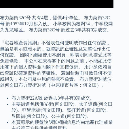
布力架街32C号 共有4层，提供4个单位。 布力架街32C
号 於1953年12月起入伙。 小学校网为校网34，中学校网
为九龙城区。 布力架街32C号 於过去3年共有0宗成交。
『宅谷地產資訊網』不發表任何聲明或作出任何保證，
無論是明示或暗示的，就資訊的正確性及完整性作出任
何保證。 如閣下繼續使用本網頁，即表明同意接受此等
免責條款。 本公司在未得閣下的同意之前，不能如此使
用閣下的個人資料並向閣下作直接促銷。 用戶須依賴自
己查証以確定資料的準確性。 若因錯漏而引致任何不便
或損失，本公司及中原網頁概不負責。 布力架街34號位
於何文田布力架街34號（中原樓市片區：何文田）。
布力架街22A號 於過去3年共有0宗成交。
主要街道包括佛光街(何文田段)、太子道西(何文田
段)、亞皆老街(何文田段)、窩打老道(何文田段)、
界限街(何文田段)、公主道(何文田段)。
本頁顯示的樓盤說明和相關信息均由地產代理或業
主或第三方提供的樓盤資料。