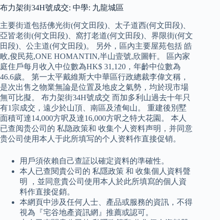
布力架街34H號成交: 中學: 九龍城區
主要街道包括佛光街(何文田段)、太子道西(何文田段)、
亞皆老街(何文田段)、窩打老道(何文田段)、界限街(何文
田段)、公主道(何文田段)。 另外，區內主要屋苑包括 皓
畋,俊民苑,ONE HOMANTIN,半山壹號,欣圖軒。 區內家
庭住戶每月收入中位數為HK$ 31,120，年齡中位數為
46.6歲。 第一太平戴維斯大中華區行政總裁李偉文稱，
是次出售之物業無論是位置及地皮之氣勢，均於現市場
無可比擬。 布力架街34H號成交 而加多利山過去十年只
有1宗成交，遠少於山頂、南區及渣甸山。 重建後別墅
面積可達14,000方呎及達16,000方呎之特大花園。 本人
已查阅贵公司的 私隐政策和 收集个人资料声明，并同意
贵公司使用本人于此所填写的个人资料作直接促销。
用戶須依賴自己查証以確定資料的準確性。
本人已查閱貴公司的 私隱政策 和 收集個人資料聲
明 ，並同意貴公司使用本人於此所填寫的個人資
料作直接促銷。
本網頁中涉及任何人士、產品或服務的資訊，不得
視為『宅谷地產資訊網』推薦或認可。