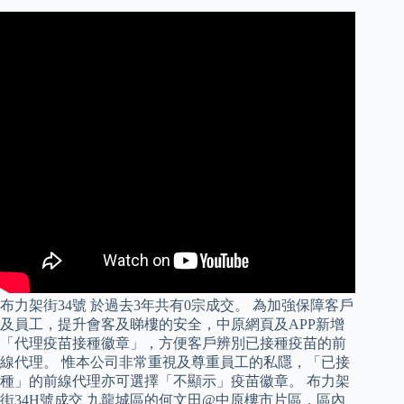
布力架街34號 於過去3年共有0宗成交。 為加強保障客戶
及員工，提升會客及睇樓的安全，中原網頁及APP新增
「代理疫苗接種徽章」，方便客戶辨別已接種疫苗的前
線代理。 惟本公司非常重視及尊重員工的私隱，「已接
種」的前線代理亦可選擇「不顯示」疫苗徽章。 布力架
街34H號成交 九龍城區的何文田@中原樓市片區，區內