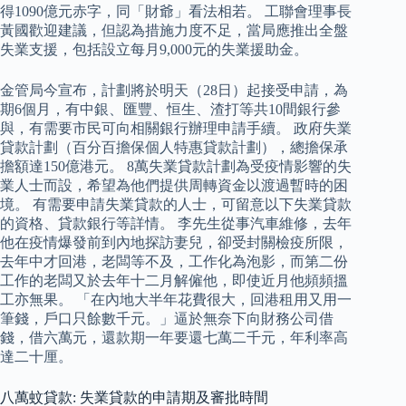
得1090億元赤字，同「財爺」看法相若。 工聯會理事長
黃國歡迎建議，但認為措施力度不足，當局應推出全盤
失業支援，包括設立每月9,000元的失業援助金。
金管局今宣布，計劃將於明天（28日）起接受申請，為
期6個月，有中銀、匯豐、恒生、渣打等共10間銀行參
與，有需要市民可向相關銀行辦理申請手續。 政府失業
貸款計劃（百分百擔保個人特惠貸款計劃），總擔保承
擔額達150億港元。 8萬失業貸款計劃為受疫情影響的失
業人士而設，希望為他們提供周轉資金以渡過暫時的困
境。 有需要申請失業貸款的人士，可留意以下失業貸款
的資格、貸款銀行等詳情。 李先生從事汽車維修，去年
他在疫情爆發前到內地探訪妻兒，卻受封關檢疫所限，
去年中才回港，老闆等不及，工作化為泡影，而第二份
工作的老闆又於去年十二月解僱他，即使近月他頻頻搵
工亦無果。 「在內地大半年花費很大，回港租用又用一
筆錢，戶口只餘數千元。」逼於無奈下向財務公司借
錢，借六萬元，還款期一年要還七萬二千元，年利率高
達二十厘。
八萬蚊貸款: 失業貸款的申請期及審批時間