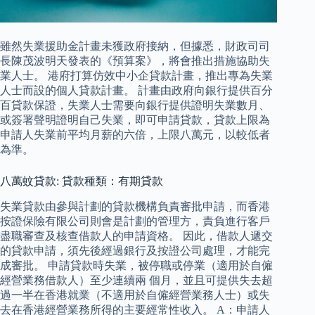
雖然失業援助金計畫未獲政府接納，但據悉，財政司司
長陳茂波明天發表的《預算案》，將會推出措施協助失
業人士。 港府打算仿效中小企貸款計畫，推出專為失業
人士而設的個人貸款計畫。 計畫由政府向銀行提供百分
百貸款保證，失業人士需要向銀行提供證明失業數月、
或簽署聲明證明自己失業，即可申請貸款，貸款上限為
申請人失業前平均月薪的六倍，上限八萬元，以較低者
為準。
八萬蚊貸款: 貸款種類：有期貸款
失業貸款由參與計劃的貸款機構負責審批申請，而香港
按證保險有限公司則會是計劃的管理方，責負進行客戶
盡職審查及核查借款人的申請資格。 因此，借款人遞交
的貸款申請，須先後經過銀行及按證公司處理，才能完
成審批。 申請貸款時失業，被停職或停業（適用於自僱
經營業務借款人）至少連續兩 個月，並且可提供失去超
過一半在香港就業（不適用於自僱經營業務人士）或失
去在香港經營業務所得的主要經常性收入。 A：申請人