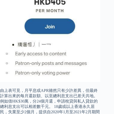
由上表可見，月平息或APR雖然只有少許差異，但最終
計算出來的每月還款額、以至總利息支出已差天共地。
例如借HK$30萬，分24個月還，申請稅貸與私人貸款的
總利息支出可以相差數千元。 18歲或以上香港永久居
民，失業至少2個月，提供自2020年1月至2021年2月期間