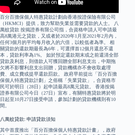
百分百擔保個人特惠貸款計劃由香港按證保險有限公司
（HKMCI）提供，致力幫助失業並需要貸款的人士。 八
萬蚊貸款 按揭證券有限公司指，合資格申請人可申請最
高8萬港元之貸款，又或者於2020年1月至2021年2月內，
任何3個月的平均每月收入的六倍，以較低者為準。 相
關貸款的還款期最長為6年，可選擇首12個月還息不還
本，貸款利率為1%。 如於預定還款期末或之前還清全部
貸款及利息，則借款人可獲回贈全部利息支出，中期拖
欠將不影響利息支出回贈，貸款機構亦不會收取處理
費、成立費或提早還款罰款。 政府早前提出「百分百擔
保個人特惠貸款計劃」之俗稱「失業貸款」，合資格市
民可於明日（28日）起申請最高8萬元貸款。 香港按揭
證券有限公司今日（27日）宣布，有關特惠貸款將於明
日起至10月27日接受申請，參加計劃的貸款機構則有10
間。
八萬蚊貸款: 申請貸款須知
其中首度推出「百分百擔保個人特惠貸款計畫」，政府