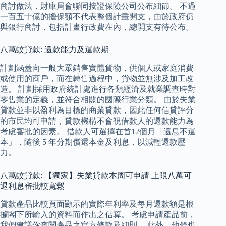
商討做法，財庫局會聯同按證保險公司公布細節。 不過
一百五十億的擔保額不代表整個計畫開支，由於政府仍
與銀行商討，包括計畫行政費在內，總開支有待公布。
八萬蚊貸款: 還款能力及還款期
計劃涵蓋向一般大眾銷售實體貨物，供個人或家庭消費
或使用的商戶，而在轉售過程中，貨物並無涉及加工改
造。 計劃採用政府統計處進行各類經濟及就業調查時對
零售業的定義，並符合相關的國際行業分類。 由於失業
貸款並非以盈利為目標的商業貸款，因此任何信貸評分
的市民均可申請，貸款機構不會視借款人的還款能力為
考慮審批的因素。 借款人可選擇在首12個月「還息不還
本」，隨後 5 年分期償還本金及利息，以減輕還款壓
力。
八萬蚊貸款: 【獨家】失業貸款本周可申請 上限八萬可
退利息審批較寬鬆
貸款產品比較頁面顯示的實際年利率及每月還款額是根
據閣下所輸入的資料而作出之估算。 考慮申請產品前，
我們建議你查閱產品之官方條款及細則。 此外，他們也