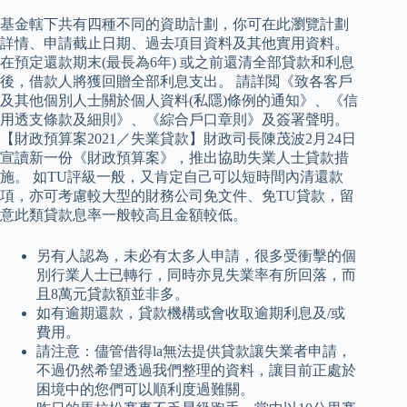
基金轄下共有四種不同的資助計劃，你可在此瀏覽計劃
詳情、申請截止日期、過去項目資料及其他實用資料。
在預定還款期末(最長為6年) 或之前還清全部貸款和利息
後，借款人將獲回贈全部利息支出。 請詳閲《致各客戶
及其他個別人士關於個人資料(私隱)條例的通知》、《信
用透支條款及細則》、《綜合戶口章則》及簽署聲明。
【財政預算案2021／失業貸款】財政司長陳茂波2月24日
宣讀新一份《財政預算案》，推出協助失業人士貸款措
施。 如TU評級一般，又肯定自己可以短時間內清還款
項，亦可考慮較大型的財務公司免文件、免TU貸款，留
意此類貸款息率一般較高且金額較低。
另有人認為，未必有太多人申請，很多受衝擊的個
別行業人士已轉行，同時亦見失業率有所回落，而
且8萬元貸款額並非多。
如有逾期還款，貸款機構或會收取逾期利息及/或
費用。
請注意：儘管借得la無法提供貸款讓失業者申請，
不過仍然希望透過我們整理的資料，讓目前正處於
困境中的您們可以順利度過難關。