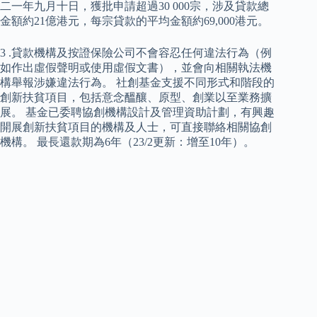
二一年九月十日，獲批申請超過30 000宗，涉及貸款總
金額約21億港元，每宗貸款的平均金額約69,000港元。
3 .貸款機構及按證保險公司不會容忍任何違法行為（例
如作出虛假聲明或使用虛假文書），並會向相關執法機
構舉報涉嫌違法行為。 社創基金支援不同形式和階段的
創新扶貧項目，包括意念醞釀、原型、創業以至業務擴
展。 基金已委聘協創機構設計及管理資助計劃，有興趣
開展創新扶貧項目的機構及人士，可直接聯絡相關協創
機構。 最長還款期為6年（23/2更新：增至10年）。