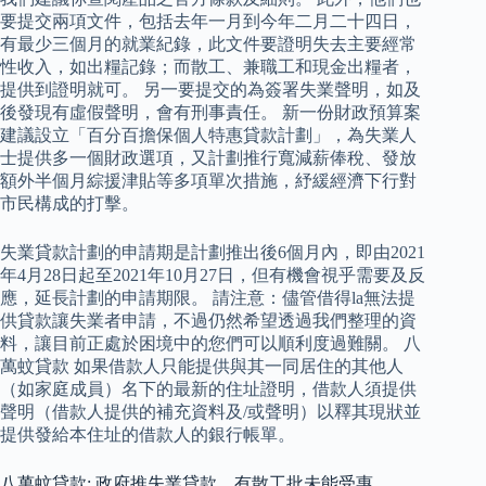
要提交兩項文件，包括去年一月到今年二月二十四日，
有最少三個月的就業紀錄，此文件要證明失去主要經常
性收入，如出糧記錄；而散工、兼職工和現金出糧者，
提供到證明就可。 另一要提交的為簽署失業聲明，如及
後發現有虛假聲明，會有刑事責任。 新一份財政預算案
建議設立「百分百擔保個人特惠貸款計劃」，為失業人
士提供多一個財政選項，又計劃推行寬減薪俸稅、發放
額外半個月綜援津貼等多項單次措施，紓緩經濟下行對
市民構成的打擊。
失業貸款計劃的申請期是計劃推出後6個月內，即由2021
年4月28日起至2021年10月27日，但有機會視乎需要及反
應，延長計劃的申請期限。 請注意：儘管借得la無法提
供貸款讓失業者申請，不過仍然希望透過我們整理的資
料，讓目前正處於困境中的您們可以順利度過難關。 八
萬蚊貸款 如果借款人只能提供與其一同居住的其他人
（如家庭成員）名下的最新的住址證明，借款人須提供
聲明（借款人提供的補充資料及/或聲明）以釋其現狀並
提供發給本住址的借款人的銀行帳單。
八萬蚊貸款: 政府推失業貸款 有散工批未能受惠