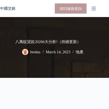
Skip
to
中國交銀
SEO服務查詢
content
八萬蚊貸款20266大分析!（持續更新）
benlau
March 14, 2023
地產