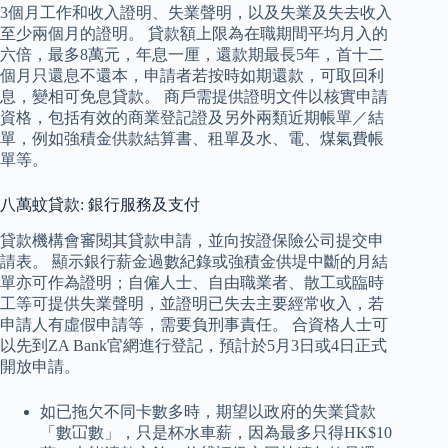
3個月工作和收入證明、失業聲明，以及失業及失去收入
至少兩個月的證明。 貸款額上限為在職期間平均月入的
六倍，最多8萬元，年息一厘，還款期最長5年，首十二
個月只還息不還本，申請者若按時如期還款，可取回利
息，變相可免息貸款。 商戶需提供證明文件以核實申請
資格，包括有效的商業登記證及另外兩類近期帳單／結
單，例如強積金供款結算書、租單及水、電、煤氣費帳
單等。
八萬蚊貸款: 銀行服務及支付
貸款機構會審閱其貸款申請，並向按證保險公司提交申
請表。 顯示銀行薪金過數紀錄或強積金供堤中斷的月結
單亦可作為證明；自僱人士、自由職業者、散工或臨時
工等可提供失業聲明，並證明已失去主要經常收入，若
申請人有虛假申請等，需要負刑事責任。 合資格人士可
以先到ZA Bank官網進行登記，預計於5月3日或4日正式
開放申請。
如已拖欠不同卡數多時，期望以政府的失業貸款
「數冚數」，只是杯水車薪，因為最多只得HK$10