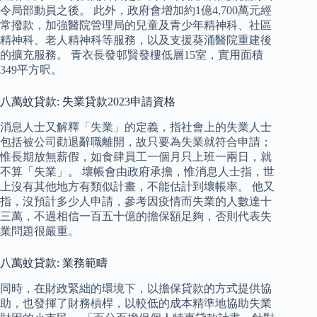
令局部動員之後。 此外，政府會增加約1億4,700萬元經
常撥款，加強醫院管理局的兒童及青少年精神科、社區
精神科、老人精神科等服務，以及支援葵涌醫院重建後
的擴充服務。 青衣長發邨賢發樓低層15室，實用面積
349平方呎。
八萬蚊貸款: 失業貸款2023申請資格
消息人士又解釋「失業」的定義，指社會上的失業人士
包括被公司勸退辭職離開，故只要為失業就符合申請；
惟長期放無薪假，如食肆員工一個月只上班一兩日，就
不算「失業」。 壞帳會由政府承擔，惟消息人士指，世
上沒有其他地方有類似計畫，不能估計到壞帳率。 他又
指，沒預計多少人申請，參考因疫情而失業的人數達十
三萬，不過相信一百五十億的擔保額足夠，否則代表失
業問題很嚴重。
八萬蚊貸款: 業務範疇
同時，在財政緊絀的環境下，以擔保貸款的方式提供協
助，也發揮了財務槓桿，以較低的成本精準地協助失業