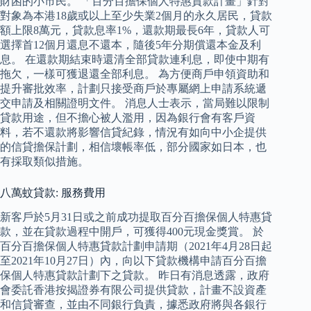
財困的小市民。 「百分百擔保個人特惠貸款計畫」針對
對象為本港18歲或以上至少失業2個月的永久居民，貸款
額上限8萬元，貸款息率1%，還款期最長6年，貸款人可
選擇首12個月還息不還本，隨後5年分期償還本金及利
息。 在還款期結束時還清全部貸款連利息，即使中期有
拖欠，一樣可獲退還全部利息。 為方便商戶申領資助和
提升審批效率，計劃只接受商戶於專屬網上申請系統遞
交申請及相關證明文件。 消息人士表示，當局難以限制
貸款用途，但不擔心被人濫用，因為銀行會有客戶資
料，若不還款將影響信貸紀錄，情況有如向中小企提供
的信貸擔保計劃，相信壞帳率低，部分國家如日本，也
有採取類似措施。
八萬蚊貸款: 服務費用
新客戶於5月31日或之前成功提取百分百擔保個人特惠貸
款，並在貸款過程中開戶，可獲得400元現金獎賞。 於
百分百擔保個人特惠貸款計劃申請期（2021年4月28日起
至2021年10月27日）內，向以下貸款機構申請百分百擔
保個人特惠貸款計劃下之貸款。 昨日有消息透露，政府
會委託香港按揭證券有限公司提供貸款，計畫不設資產
和信貸審查，並由不同銀行負責，據悉政府將與各銀行