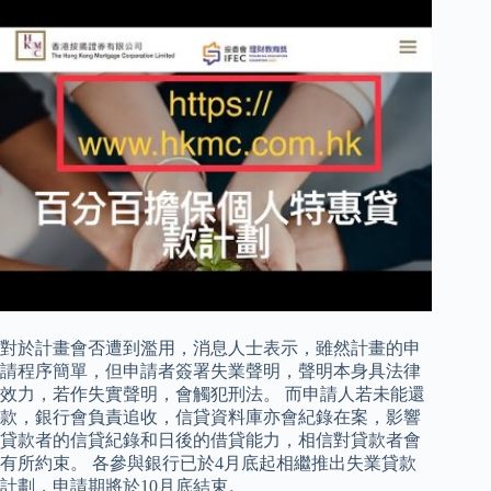
對於計畫會否遭到濫用，消息人士表示，雖然計畫的申
請程序簡單，但申請者簽署失業聲明，聲明本身具法律
效力，若作失實聲明，會觸犯刑法。 而申請人若未能還
款，銀行會負責追收，信貸資料庫亦會紀錄在案，影響
貸款者的信貸紀錄和日後的借貸能力，相信對貸款者會
有所約束。 各參與銀行已於4月底起相繼推出失業貸款
計劃，申請期將於10月底結束。