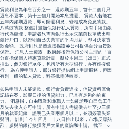
貸款利息為年息百分之一，還款期五年，首十二個月只
還息不還本，第十三個月開始本息攤還。 貸款人若能在
五年內如期還款，即可歸還利息，變相成為免息貸款。
八萬蚊貸款 整個計畫類似銀行私人貸款，所有手續由銀
行代為處理，申請者只需向銀行出示失業前稅單或出糧
銀行戶口，以證明自己失業前的平均月薪，即可決定貸
款金額。 政府則只是透過按揭證券公司提供百分百貸款
保證。 消息人士透露，政府經按證保證公司主理的「百
分百擔保個人特惠貸款計畫」擬於本周三（28日）正式
推出，參與銀行眾多，包括所有大型銀行，亦有虛擬銀
行。 為方便申請人，部分銀行提供網上申請服務，但因
有別一般的私人貸款，料審批需時較長。
如果申請人未能還款，銀行會負責追收，信貸資料庫會
記錄在案，影響日後的借貸能力，已具有足夠的約束
力。 消息指，自由職業和兼職人士如能證明自己曾工作
及失去收入亦可申請，所有申請人需提供去年至少三個
月的就業紀錄，證明已失業兩個月以上，並須簽署失業
聲明。 計劃自今年四月二十八日推出以來，市場反應熱
烈，參與的銀行接獲客戶大量的查詢和申請。 截至二○