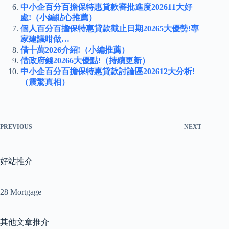
中小企百分百擔保特惠貸款審批進度202611大好
處!（小編貼心推薦）
個人百分百擔保特惠貸款截止日期20265大優勢!專
家建議咁做…
借十萬2026介紹!（小編推薦）
借政府錢20266大優點!（持續更新）
中小企百分百擔保特惠貸款討論區202612大分析!
（震驚真相）
PREVIOUS
NEXT
好站推介
28 Mortgage
其他文章推介