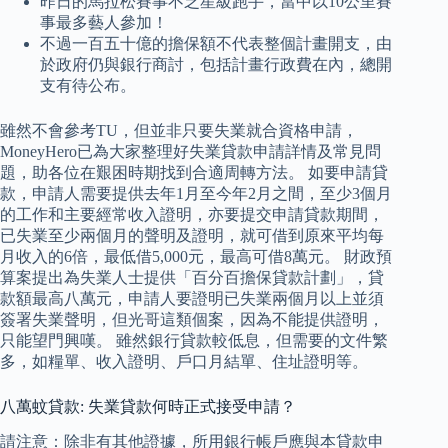
昨日的馬拉松賽事不乏星級跑手，當中以10公里賽
事最多藝人參加！
不過一百五十億的擔保額不代表整個計畫開支，由
於政府仍與銀行商討，包括計畫行政費在內，總開
支有待公布。
雖然不會參考TU，但並非只要失業就合資格申請，
MoneyHero已為大家整理好失業貸款申請詳情及常見問
題，助各位在艱困時期找到合適周轉方法。 如要申請貸
款，申請人需要提供去年1月至今年2月之間，至少3個月
的工作和主要經常收入證明，亦要提交申請貸款期間，
已失業至少兩個月的聲明及證明，就可借到原來平均每
月收入的6倍，最低借5,000元，最高可借8萬元。 財政預
算案提出為失業人士提供「百分百擔保貸款計劃」，貸
款額最高八萬元，申請人要證明已失業兩個月以上並須
簽署失業聲明，但光哥這類個案，因為不能提供證明，
只能望門興嘆。 雖然銀行貸款較低息，但需要的文件繁
多，如糧單、收入證明、戶口月結單、住址證明等。
八萬蚊貸款: 失業貸款何時正式接受申請？
請注意：除非有其他證據，所用銀行帳戶應與本貸款申