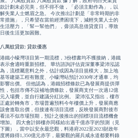
展。 八萬蚊貸款 八萬蚊貸款 據了解，政府明白失業貸
款計劃未必完美，但不得不做，「必須主動作為」，以
解失業人士燃眉之急。 今次推出計劃是「非常時期的非
常措施」，只希望在當前經濟困境下，減輕失業人士的
生活壓力，「幫一幫他們」，毋須高息借貸度日，導致
日後生活更加困難。
八萬蚊貸款: 貸款優惠
港鐵小蠔灣項目第一期流標，3份標書均不獲接納，港鐵
表示會適時重新招標。 華坊諮詢評估資深董事梁沛泓認
為，流標屬意料之外，估計或因為項目規模大，加上地
基等建築工程有難度、小蠔灣站預計2030年才通車，均
影響出價。 但他認為，港鐵招標條款已為發展商提供彈
性，包括市傳不設補地價條款，發展商支付一次過12億
元入場費，並自行建議分紅比例。 梁沛泓又指出，樓市
正處於轉角市，市場普遍預料今年樓價上升，發展商應
該會進取出價，但接連有項目流標，反映發展商對後市
看法不似市場預期，預計之後推出的招標項目流標機會
增加。 四大會計師樓亦同樣給出過千億赤字的預測（見
下圖），當中以安永最悲觀，料港府2022至2023財政年
度將錄得1,350億元赤字，最樂觀的羅兵咸永道都要料錄