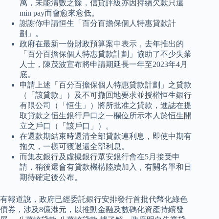
萬，未能清數之餘，信貸評級亦因持續欠款只還
min pay而會愈來愈低。
謝謝你申請恒生「百分百擔保個人特惠貸款計
劃」。
政府在最新一份財政預算案中表示，去年推出的
「百分百擔保個人特惠貸款計劃」協助了不少失業
人士，陳茂波宣布將申請期延長一年至2023年4月
底。
申請上述「百分百擔保個人特惠貸款計劃」之貸款
（「該貸款」）及不可撤回地要求並授權恒生銀行
有限公司（「恒生」）將所批准之貸款，進誌在提
取貸款之恒生銀行戶口之一欄位所示本人於恒生開
立之戶口（「該戶口」）。
在還款期結束時還清全部貸款連利息，即使中期有
拖欠，一樣可獲退還全部利息。
而集友銀行及虛擬銀行眾安銀行會在5月接受申
請，稍後還會有貸款機構陸續加入，有關名單和日
期待確定後公布。
有報道說，政府已經委託銀行安排發行首批代幣化綠色
債券，涉及8億港元，以推動金融及數碼化資產持續發