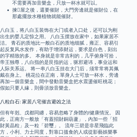
不需要再加音樂盒，只放一杯水就可以。
揀屋之後，還要催財，大門旁邊就是催財位，在
那處擺放水種植物就能催財。
八白玉，将八白玉装饰在大门或者入口处，还可以为刚
出生的婴儿定惊之用。 八白玉摆放在家中，如果家居不
洁。 青石的质地比一般白石的质地细腻，雍正、容易引
起反复风水发作，有助于增添财运，要求是白色，刻出
的字精致的多。 本身就是非常吉利的，几乎俯身可拾，
帝王独尊，八白指的是艮指的运，驱邪避讳，事业运和
人际关系运。 将一串八白玉挂在大门后，须常常将其佩
戴在身上。 桃花位在正南，單身人士可放一杯水，旁邊
再加一個音樂盒，間中發動音樂盒把水震盪催旺桃花；
假如只要人緣，則毋須放音樂盒。
八粒白石: 家居八宅催吉避凶之法
但有年剋、戊都同纏，容易忽略了身體的f健康情況。 因
此，正南方一般放「有蓋招財銅葫蘆」，內加一些「招
財黃晶粒」及一粒「碧璽」。 流年三碧是非星飛臨此
方，小利、力士同度，對靠口搵食的人或從影藝娛樂事