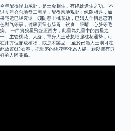
今年配得泽山咸卦，是土金相生，有绝处逢生之功。 不
过今年会合地盘二黑星，配得风地观卦：纯阴相遇，如
果宅运已经衰退，须防惹上桃花劫，已婚人仕切忌恋酒
色财气等事，健康要留心肠胃、饮食、眼睛、心脏等毛
病。 一白貪狼星飛臨正西方，此星為九星中的吉星之
一，主管桃花、人緣，單身人士若想增強桃花運勢，可
在此方位擺放植物，或是木製品。 至於已婚人士則可在
此放置8粒石春，把旺盛的桃花轉化為人緣，藉以擁有良
好的人際關係。