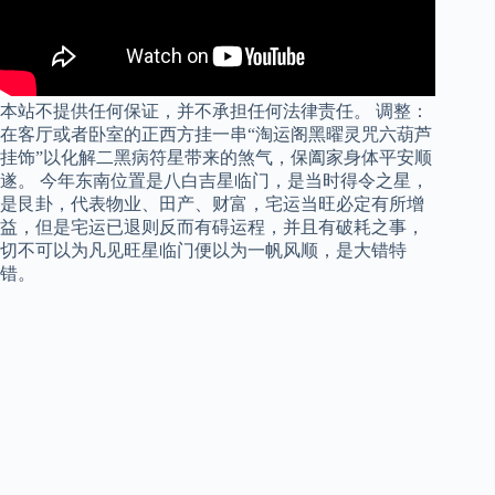
本站不提供任何保证，并不承担任何法律责任。 调整：
在客厅或者卧室的正西方挂一串“淘运阁黑曜灵咒六葫芦
挂饰”以化解二黑病符星带来的煞气，保阖家身体平安顺
遂。 今年东南位置是八白吉星临门，是当时得令之星，
是艮卦，代表物业、田产、财富，宅运当旺必定有所增
益，但是宅运已退则反而有碍运程，并且有破耗之事，
切不可以为凡见旺星临门便以为一帆风顺，是大错特
错。