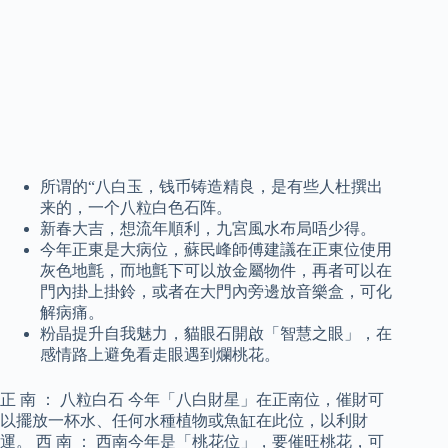
所谓的“八白玉，钱币铸造精良，是有些人杜撰出
来的，一个八粒白色石阵。
新春大吉，想流年順利，九宮風水布局唔少得。
今年正東是大病位，蘇民峰師傅建議在正東位使用
灰色地氈，而地氈下可以放金屬物件，再者可以在
門內掛上掛鈴，或者在大門內旁邊放音樂盒，可化
解病痛。
粉晶提升自我魅力，貓眼石開啟「智慧之眼」，在
感情路上避免看走眼遇到爛桃花。
正 南 ： 八粒白石 今年「八白財星」在正南位，催財可
以擺放一杯水、任何水種植物或魚缸在此位，以利財
運。 西 南 ： 西南今年是「桃花位」，要催旺桃花，可