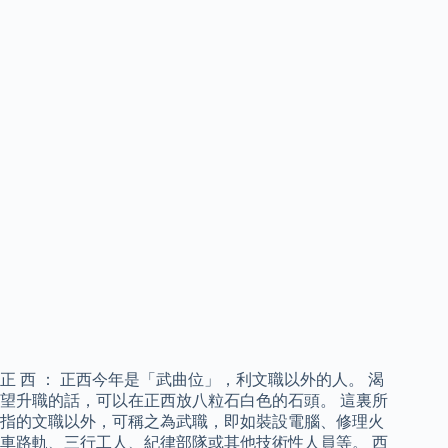
正 西 ： 正西今年是「武曲位」，利文職以外的人。 渴
望升職的話，可以在正西放八粒石白色的石頭。 這裏所
指的文職以外，可稱之為武職，即如裝設電腦、修理火
車路軌、三行工人、紀律部隊或其他技術性人員等。 西