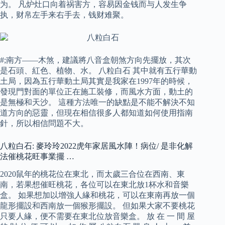
为。 凡炉灶口向着祸害方，容易因金钱而与人发生争
执，财帛左手来右手去，钱财难聚。
#;南方——木煞，建議將八音盒朝煞方向先擺放，其次
是石頭、紅色、植物、水。 八粒白石 其中就有五行華動
土局，因為五行華動土局其實是我家在1997年的時候，
發現門對面的單位正在施工裝修，而風水方面，動土的
是無極和天沙。 這種方法唯一的缺點是不能不解決不知
道方向的惡靈，但現在相信很多人都知道如何使用指南
針，所以相信問題不大。
八粒白石: 麥玲玲2022虎年家居風水陣！病位/ 是非化解
法催桃花旺事業擺 …
2020鼠年的桃花位在東北，而太歲三合位在西南、東
南，若果想催旺桃花，各位可以在東北放1杯水和音樂
盒。 如果想加以增強人緣和桃花，可以在東南再放一個
龍形擺設和西南放一個猴形擺設。 但如果大家不要桃花
只要人緣，便不需要在東北位放音樂盒。 放 在 一 間 屋