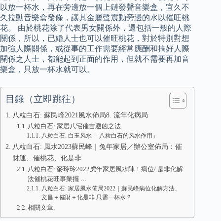
以放一杯水，再在旁邊放一個上鏈發聲音樂盒，宜久不
久拉動音樂盒發條，讓其金屬聲震動旁邊的水以催旺桃
花。 由於桃花除了代表男女關係外，還包括一般的人際
關係，所以，已婚人士也可以催旺桃花，對於特別對想
加強人際關係，或從事的工作需要經常應酬和搞好人際
關係之人士，都能起到正面的作用，但就不需要再加音
樂盒，只放一杯水就可以。
目錄（立即跳往）
八粒白石: 蘇民峰2021風水佈局8. 流年化病局
八粒白石: 家居八宅催吉避凶之法
八粒白石: 白玉风水 「八粒白石的风水作用」
八粒白石: 風水2023蘇民峰｜兔年家居／辦公室佈局：催
財運、催桃花、化是非
八粒白石: 麥玲玲2022虎年家居風水陣！病位/ 是非化解
法催桃花旺事業擺 …
八粒白石: 家居風水佈局2022｜蘇民峰病位化解方法、
文昌＋催財＋化是非 只需一杯水？
相關文章: