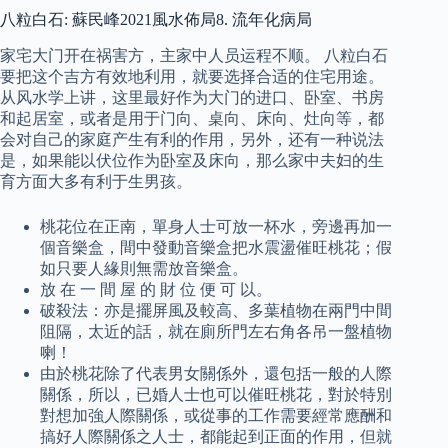
八粒白石: 蘇民峰2021風水佈局8. 流年化病局
家宅大门开在祸害方，主家中人员运程不顺。 八粒白石
要把这个吉方有效地利用，就要选择合适的住宅用途。
从风水学上讲，这里最好作为大门的进口、卧室、书房
和起居室，或者是用于门向、桌向、床向、灶向等，都
会对自己的家庭产生有利的作用，另外，还有一种说法
是，如果能以伏位作为卧室及床向，那么家中夫妇的生
育方面大多有利于生男孩。
桃花位在正南，單身人士可放一杯水，旁邊再加一
個音樂盒，間中發動音樂盒把水震盪催旺桃花；假
如只要人緣則無需放音樂盒。
放 在 一 間 屋 的 財 位 便 可 以。
破殺法：亦是擺屏風及較高、多葉植物在兩門中間
阻隔，太近的話，就在廁所門左右角各吊一盤植物
喇！
由於桃花除了代表男女關係外，還包括一般的人際
關係，所以，已婚人士也可以催旺桃花，對於特別
對想加強人際關係，或從事的工作需要經常應酬和
搞好人際關係之人士，都能起到正面的作用，但就