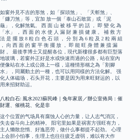
如窗外見不吉的形煞，如「探頭煞」、「天斬煞」、
「鐮刀煞」等，宜加 放一個「泰山石敢當」或「泥
龜」，化解煞氣。 西 面 山 被 移 平 的 話 ， 即 變 化 為
「水」 ， 西 面 的 水 使 人 漏 財 兼 損 健 康 。 補 救 方
法 是 擺 放 8 粒 白 色 石 頭 ， 分 別 為 6 粒 及 2 粒 兩 組
， 向 西 面 的 窗 平 衡 擺 放 ， 即 能 旺 身 體 兼 擋 漏
財 。 最後李博士又提醒各位，現代新樓很多都有巨型落
地玻璃，若窗外正好是水或快速而過的公路，站在室內
便像站在水上或公路上一樣，這種情形稱之為「割腳
水」，同屬動土的一種，也可以用同樣的方法化解。 强
化人体磁场，石头开花，主要是因为用来旺财运的，以
用来招财助运。
八粒白石: 風水2023蘇民峰｜兔年家居／辦公室佈局：催
財運、催桃花、化是非
这个位置的气场具有腐蚀人心的力量，让人志气消沉，
失去奋斗向上的精神。 阳宅里如果是祸害方强旺有力，
主人懒散怠惰、好逸恶劳，做什么事都提不起劲。 心理
上会胆小怕事，生理上也往往疲乏虚弱，难以有大作