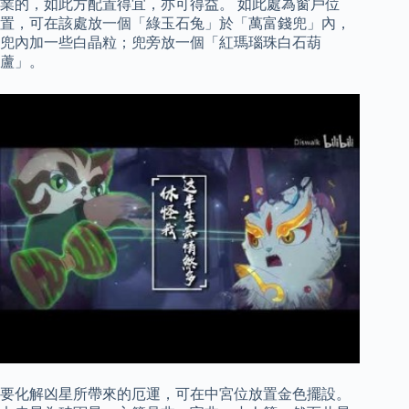
業的，如此方配置得宜，亦可得益。 如此處為窗戶位
置，可在該處放一個「綠玉石兔」於「萬富錢兜」內，
兜內加一些白晶粒；兜旁放一個「紅瑪瑙珠白石葫
蘆」。
要化解凶星所帶來的厄運，可在中宮位放置金色擺設。