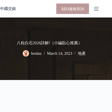
Skip
to
中國交銀
SEO服務查詢
content
八粒白石2026詳解!（小編貼心推薦）
benlau
March 14, 2023
地產