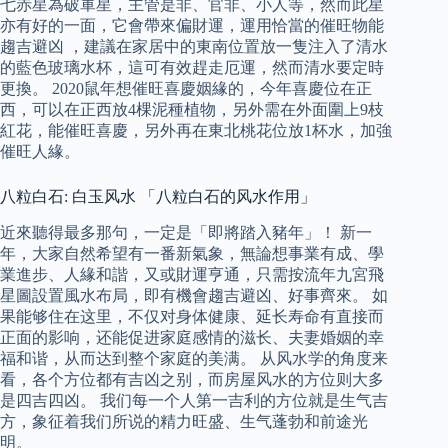
七赤星為破軍星，主管是非、官非、小人等，然而此星
亦有好的一面，它會帶來偏財運，運用恰當的催旺物能
趨吉避凶 ，建議在家居中的東南位置放一隻注入了清水
的藍色玻璃水杯，這可有效趕走厄運，然而清水要定時
更換。 2020鼠年想催旺喜慶姻緣的，今年喜慶位在正
西，可以在正西放4棵泥種植物，另外需在外面圍上9枝
紅花，能催旺喜慶，另外再在東北桃花位放1杯水，加強
催旺人緣。
八粒白石: 白玉风水 「八粒白石的风水作用」
近來聽得最多那句，一定是「即將踏入豬年」！ 新一
年，大家自然希望有一番新氣象，無論想事業有成、學
業進步、人緣和諧，又或財運亨通，只需按流年九宮飛
星圖設置風水布局，即有機會趨吉避凶、好事齊來。 如
果能够住在这里，不仅对身体健康、延长寿命有直接而
正面的影响，还能促进家庭感情的滋长、夫妻婚姻的幸
福和谐，从而达到整个家庭的美满。 从风水学的角度来
看，各个方位都有吉凶之别，而房屋风水的方位则大多
是四吉四凶。 我们每一个人第一吉利的方位就是生气吉
方，象征着我们所说的精力旺盛、生气蓬勃和前途光
明。