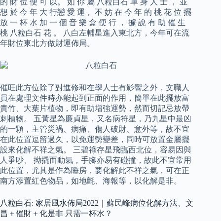
的 財 位 便 可 以。 如 你 屬 八粒白石 單 身 人 士 ， 並
想 於 今 年 大 行戀 愛 運， 不 妨 在 今 年 的 桃 花 位 擺
放 一 杯 水 加 一 個 音 樂 盒 便 行 ， 據 說 有 助 催 生
桃 八粒白石 花 。 八白左輔星進入東北方，今年可在流
年財位東北方做財運佈局。
催旺此方位除了對進修和在學人士有影響之外，文職人
員在處理文件時亦能起到正面的作用，簡單在此擺放富
貴竹、大葉片植物，即有助增強運勢，然而切記忌放帶
刺植物。 五黃星為廉貞星，又名病符星，乃九星中最凶
的一顆，主管災禍、病痛、傷人破財、意外等，故不宜
在此位置逗留過久，以免運勢變差，同時可放置金屬擺
設來化解不祥之氣。 三碧祿存星飛臨西北位，容易因與
人爭吵、 拗撬而動氣，手腳亦易有碰撞，故此不宜常用
此位置，尤其是作為睡房，要化解此不祥之氣，可在正
南方添置紅色物品，如地氈、海報等，以化解是非。
八粒白石: 家居風水佈局2022｜蘇民峰病位化解方法、文
昌＋催財＋化是非 只需一杯水？