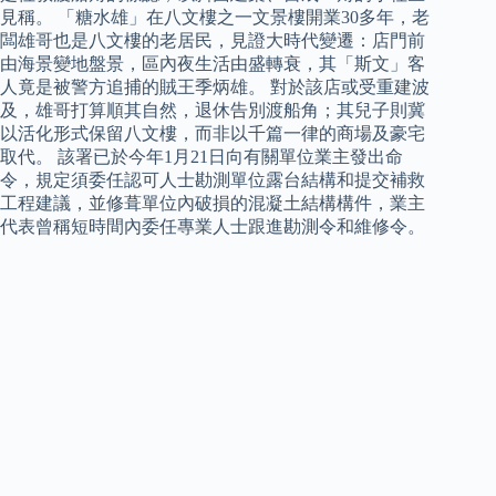
見稱。 「糖水雄」在八文樓之一文景樓開業30多年，老
闆雄哥也是八文樓的老居民，見證大時代變遷：店門前
由海景變地盤景，區內夜生活由盛轉衰，其「斯文」客
人竟是被警方追捕的賊王季炳雄。 對於該店或受重建波
及，雄哥打算順其自然，退休告別渡船角；其兒子則冀
以活化形式保留八文樓，而非以千篇一律的商場及豪宅
取代。 該署已於今年1月21日向有關單位業主發出命
令，規定須委任認可人士勘測單位露台結構和提交補救
工程建議，並修葺單位內破損的混凝土結構構件，業主
代表曾稱短時間內委任專業人士跟進勘測令和維修令。