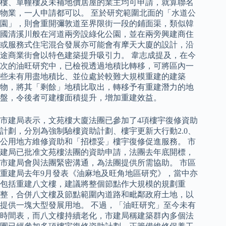
樓、單幢樓及未補地價居屋的業主均可申請，就算聯名
物業，一人申請都可以。 至於研究範圍北面的「水道公
園」，則會重開彌敦道至界限街一段的鋪面渠，類似韓
國清溪川般在河道兩旁設綠化公園，並在兩旁興建商住
或服務式住宅混合發展亦可能會有摩天大廈的設計，沿
途商業街會以特色建築提升吸引力。 韋志成提及，在今
次的油旺研究中，已檢視透過地積比轉移，可將區內一
些未有用盡地積比、並位處於較難大規模重建的建築
物，將其「剩餘」地積比取出，轉移予有重建潛力的地
盤，令後者可建樓面積提升，增加重建效益。
市建局表示，文苑樓大廈法團已參加了4項樓宇復修資助
計劃，分別為強制驗樓資助計劃、樓宇更新大行動2.0、
公用地方維修資助和「招標妥」樓宇復修促進服務。 市
建局已批准文苑樓法團的資助申請，法團去年底開標，
市建局會與法團緊密溝通，為法團提供所需協助。 市區
重建局去年9月發表《油麻地及旺角地區研究》，當中亦
包括重建八文樓，建議將整個節點作大規模的規劃重
整，合併八文樓及節點範圍內道路和毗鄰政府土地，以
提供一塊大型發展用地。 不過，「油旺研究」至今未有
時間表，而八文樓持續老化，市建局稱建築群內多個法