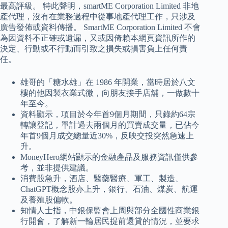
最高評級。 特此聲明，smartME Corporation Limited 非地
產代理，沒有在業務過程中從事地產代理工作，只涉及
廣告發佈或資料傳播。 SmartME Corporation Limited 不會
為因資料不正確或遺漏，又或因倚賴本網頁資訊所作的
決定、行動或不行動而引致之損失或損害負上任何責
任。
雄哥的「糖水雄」在 1986 年開業，當時居於八文
樓的他因製衣業式微，向朋友接手店舖，一做數十
年至今。
資料顯示，項目於今年首9個月期間，只錄約64宗
轉讓登記，單計過去兩個月的買賣成交量，已佔今
年首9個月成交總量近30%，反映交投突然急速上
升。
MoneyHero網站顯示的金融產品及服務資訊僅供參
考，並非提供建議。
消費股急升，酒店、醫藥醫療、軍工、製造、
ChatGPT概念股亦上升，銀行、石油、煤炭、航運
及養殖股偏軟。
知情人士指，中銀保監會上周與部分全國性商業銀
行開會，了解新一輪居民提前還貸的情況，並要求