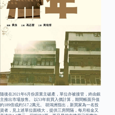
隨後在2021年6月份原業主破產，單位亦被接管，終由銀
主推出市場放售。 以53年前買入價計算，期間帳面升值
約189倍或約517.2萬元。 胡鴻洲指出，新買家為一名投
資者，見上述單位面積大，提供三房間隔，每月租金又