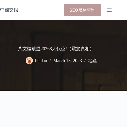
Skip
to
中國交銀
SEO服務查詢
content
八文樓放盤20268大伏位!（震驚真相）
benlau
March 13, 2023
地產