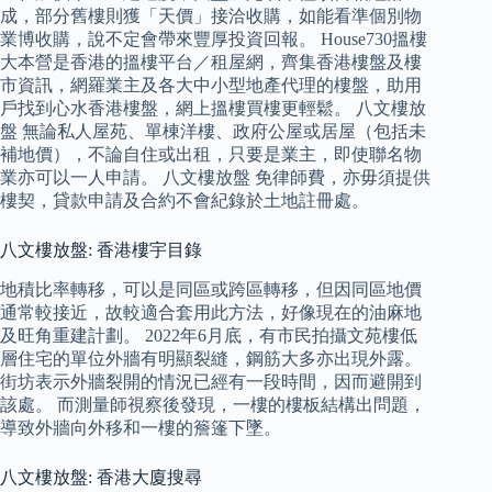
成，部分舊樓則獲「天價」接洽收購，如能看準個別物
業博收購，說不定會帶來豐厚投資回報。 House730搵樓
大本營是香港的搵樓平台／租屋網，齊集香港樓盤及樓
市資訊，網羅業主及各大中小型地產代理的樓盤，助用
戶找到心水香港樓盤，網上搵樓買樓更輕鬆。 八文樓放
盤 無論私人屋苑、單棟洋樓、政府公屋或居屋（包括未
補地價），不論自住或出租，只要是業主，即使聯名物
業亦可以一人申請。 八文樓放盤 免律師費，亦毋須提供
樓契，貸款申請及合約不會紀錄於土地註冊處。
八文樓放盤: 香港樓宇目錄
地積比率轉移，可以是同區或跨區轉移，但因同區地價
通常較接近，故較適合套用此方法，好像現在的油麻地
及旺角重建計劃。 2022年6月底，有市民拍攝文苑樓低
層住宅的單位外牆有明顯裂縫，鋼筋大多亦出現外露。
街坊表示外牆裂開的情況已經有一段時間，因而避開到
該處。 而測量師視察後發現，一樓的樓板結構出問題，
導致外牆向外移和一樓的簷篷下墜。
八文樓放盤: 香港大廈搜尋