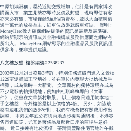
中原胡鴻洲稱，屋苑近期交投增加，估計是有買家博收
購而入市，業主見勢亦即時反價及封盤，現時即使有客
亦未必有盤，市場僅餘5至6個買賣盤，並以大面積叫價
逾千萬元的放盤為主，細單位放盤就嚴重短缺。 聲明﹕
MoneyHero致力確保網站提供的資訊是最新及最準確。
網站所顯示的資訊或與金融機構或服務供應商之網站有
所出入。 MoneyHero網站顯示的金融產品及服務資訊僅
供參考，並非提供建議。
八文樓放盤: 樓盤編號# 2538237
2003年12月24日凌晨3時許，特別任務連破門進入文景樓
1229室逮捕賊王季炳雄，並在單位內發現大批槍械及手
榴彈，成為當時一大新聞。 文華新村的獨特環境亦成為
不少電影的拍攝場地，例如由杜琪峰執導的《大事
件》，便曾在文華新村取景。 以上價格只適用於本地二
手之樓盤，海外樓盤是以上價格的4倍。 另外，如該放
盤有違犯我們的放盤守則，我們有機會把有關費用作出
調整。 本港去年底公布與內地逐步復常通關後，本港零
售市道回暖，尤其是奢侈品及鄰近口岸的商場生意好
轉。 近日接連有地皮流標，荃灣寶豐路住宅官地昨午截