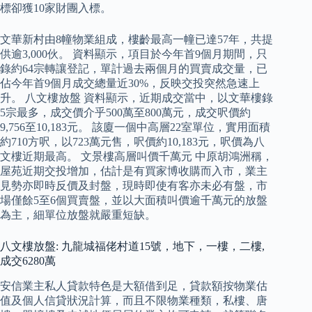
標卻獲10家財團入標。
文華新村由8幢物業組成，樓齡最高一幢已達57年，共提
供逾3,000伙。 資料顯示，項目於今年首9個月期間，只
錄約64宗轉讓登記，單計過去兩個月的買賣成交量，已
佔今年首9個月成交總量近30%，反映交投突然急速上
升。 八文樓放盤 資料顯示，近期成交當中，以文華樓錄
5宗最多，成交價介乎500萬至800萬元，成交呎價約
9,756至10,183元。 該廈一個中高層22室單位，實用面積
約710方呎，以723萬元售，呎價約10,183元，呎價為八
文樓近期最高。 文景樓高層叫價千萬元 中原胡鴻洲稱，
屋苑近期交投增加，估計是有買家博收購而入市，業主
見勢亦即時反價及封盤，現時即使有客亦未必有盤，市
場僅餘5至6個買賣盤，並以大面積叫價逾千萬元的放盤
為主，細單位放盤就嚴重短缺。
八文樓放盤: 九龍城福佬村道15號，地下，一樓，二樓,
成交6280萬
安信業主私人貸款特色是大額借到足，貸款額按物業估
值及個人信貸狀況計算，而且不限物業種類，私樓、唐