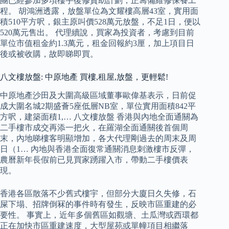
團已經參加多項樓宇復修資助計劃，正籌備維修保養工
程。 胡鴻洲透露，放盤單位為文耀樓高層43室，實用面
積510平方呎，銀主原叫價528萬元放盤，不足1日，便以
520萬元售出。 代理續說，買家為投資者，考慮到目前
單位市值租金約1.3萬元，租金回報約3厘，加上項目日
後或被收購，故即睇即買。
八文樓放盤: 中原地產 買樓,租屋,放盤，更輕鬆!
中原地產沙田及大圍高級區域董事歐偉基表示，日前促
成大圍名城2期盛薈5座低層NB室，單位實用面積842平
方呎，建築面積1,… 八文樓放盤 香港與內地全面通關為
二手樓市成交再添一把火，在羅湖全面通關後首個周
末，內地睇樓客明顯增加，各大代理剛過去的周末及周
日（1… 內地與香港全面復常通關消息刺激樓市反彈，
農曆新年長假前已見買家踴躍入市，帶動二手樓價表
現。
香港各區散落不少舊式樓宇，但部分大廈日久失修，石
屎下塌、招牌倒冧的事件時有發生，反映市區重建的必
要性。 事實上，近年多個舊區如觀塘、土瓜灣或西環都
正在加快市區重建速度，大型屋苑或單幢項目相繼落