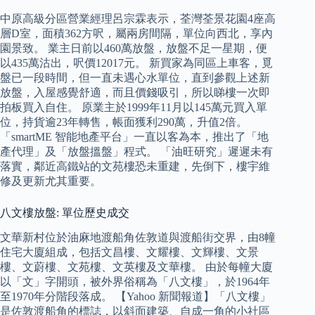
中原高級分區營業經理呂宗霖表示，荃灣荃景花園4座高
層D室，面積362方呎，屬兩房間隔，單位向西北，享內
園景致。 業主日前以460萬放盤，放盤不足一星期，便
以435萬沽出，呎價12017元。 新買家為同區上車客，覓
盤已一段時間，但一直未遇心水單位，直到參觀上述新
放盤，入屋感覺舒適，而且價錢吸引，所以睇樓一次即
拍板買入自住。 原業主於1999年11月以145萬元買入單
位，持貨逾23年轉售，帳面獲利290萬，升值2倍。
「smartME 智能地產平台」一直以客為本，推出了「地
產代理」及「放盤搵盤」程式。 「油旺研究」遲遲未有
落實，鄰近高鐵站的文苑樓恐未重建，先倒下，樓宇維
修及更新尤其重要。
八文樓放盤: 單位歷史成交
文華新村位於油麻地渡船角佐敦道與渡船街交界，由8幢
住宅大廈組成，包括文昌樓、文耀樓、文輝樓、文景
樓、文蔚樓、文苑樓、文英樓及文華樓。 由於每幢大廈
以「文」字開頭，被外界俗稱為「八文樓」，於1964年
至1970年分階段落成。 【Yahoo 新聞報道】「八文樓」
是佐敦渡船角的標誌，以斜面建築、自成一角的小社區