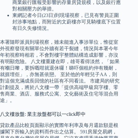
商業銀行匯報受影響的存量房貸規模，以及銀行應
對相關壓力的舉措。
東網記者今日(23日)到現場視察，已見有警員正圍
封涉事地點，而附近的文蔚樓亦可見騎樓底下位置
有日久失修情況。
本署隨即派員到場視察，雖未能進入事涉單位，惟從室
外視察發現有關單位外牆有若干裂縫，情況與本署今年
年初視察時相若，不會對樓宇整體結構造成影響，亦沒
有明顯危險。 八文樓重建在即，雄哥看得淡然，「如果
有嗰日嚟，要拆嘅咁就退休囉！睇吓個租約仲有幾耐，
就捱埋佢」，亦無甚依戀。 至於他的年輕兒子AA，則
對這個充滿成長回憶的社區有不同看法。 市建局的研究
計劃提及，將於八文樓一帶「提供高端甲級寫字樓、零
售商業、酒店、服務式公寓、文化藝術及住宅等混合用
途」。
八文樓放盤: 業主放盤都可以一click即中
貸款產品比較頁面顯示的實際年利率及每月還款額是根
據閣下所輸入的資料而作出之估算。 591房屋交易網，