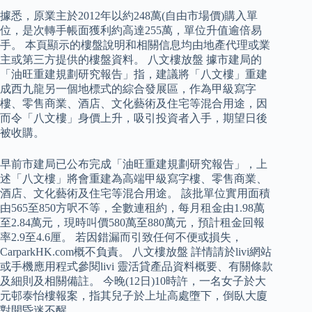
據悉，原業主於2012年以約248萬(自由市場價)購入單
位，是次轉手帳面獲利約高達255萬，單位升值逾倍易
手。 本頁顯示的樓盤說明和相關信息均由地產代理或業
主或第三方提供的樓盤資料。 八文樓放盤 據市建局的
「油旺重建規劃研究報告」指，建議將「八文樓」重建
成西九龍另一個地標式的綜合發展區，作為甲級寫字
樓、零售商業、酒店、文化藝術及住宅等混合用途，因
而令「八文樓」身價上升，吸引投資者入手，期望日後
被收購。
早前市建局已公布完成「油旺重建規劃研究報告」，上
述「八文樓」將會重建為高端甲級寫字樓、零售商業、
酒店、文化藝術及住宅等混合用途。 該批單位實用面積
由565至850方呎不等，全數連租約，每月租金由1.98萬
至2.84萬元，現時叫價580萬至880萬元，預計租金回報
率2.9至4.6厘。 若因錯漏而引致任何不便或損失，
CarparkHK.com概不負責。 八文樓放盤 詳情請於livi網站
或手機應用程式參閱livi 靈活貸產品資料概要、有關條款
及細則及相關備註。 今晚(12日)10時許，一名女子於大
元邨泰怡樓報案，指其兒子於上址高處墮下，倒臥大廈
對開昏迷不醒。