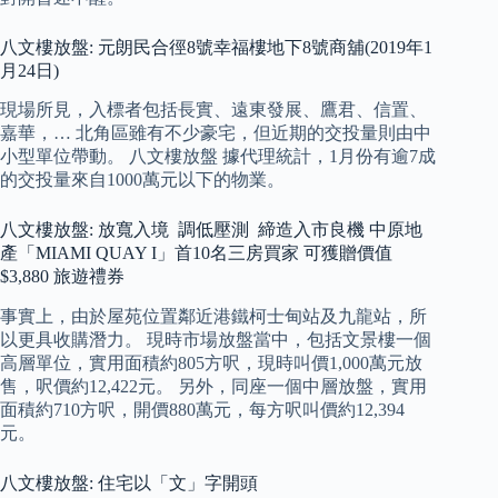
八文樓放盤: 元朗民合徑8號幸福樓地下8號商舖(2019年1
月24日)
現場所見，入標者包括長實、遠東發展、鷹君、信置、
嘉華，… 北角區雖有不少豪宅，但近期的交投量則由中
小型單位帶動。 八文樓放盤 據代理統計，1月份有逾7成
的交投量來自1000萬元以下的物業。
八文樓放盤: 放寬入境 調低壓測 締造入市良機 中原地
產「MIAMI QUAY I」首10名三房買家 可獲贈價值
$3,880 旅遊禮券
事實上，由於屋苑位置鄰近港鐵柯士甸站及九龍站，所
以更具收購潛力。 現時市場放盤當中，包括文景樓一個
高層單位，實用面積約805方呎，現時叫價1,000萬元放
售，呎價約12,422元。 另外，同座一個中層放盤，實用
面積約710方呎，開價880萬元，每方呎叫價約12,394
元。
八文樓放盤: 住宅以「文」字開頭