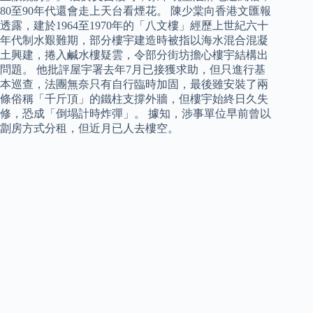
80至90年代還會走上天台看煙花。 陳少棠向香港文匯報
透露，建於1964至1970年的「八文樓」經歷上世紀六十
年代制水艱難期，部分樓宇建造時被指以海水混合混凝
土興建，捲入鹹水樓疑雲，令部分街坊擔心樓宇結構出
問題。 他批評屋宇署去年7月已接獲求助，但只進行基
本巡查，法團無奈只有自行臨時加固，最後雖安裝了兩
條俗稱「千斤頂」的鐵柱支撐外牆，但樓宇始終日久失
修，恐成「倒塌計時炸彈」。 據知，涉事單位早前曾以
劏房方式分租，但近月已人去樓空。