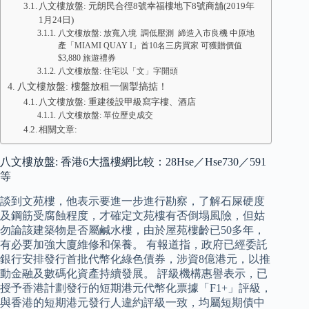
八文樓放盤: 元朗民合徑8號幸福樓地下8號商舖(2019年
1月24日)
八文樓放盤: 放寬入境 調低壓測 締造入市良機 中原地
產「MIAMI QUAY I」首10名三房買家 可獲贈價值
$3,880 旅遊禮券
八文樓放盤: 住宅以「文」字開頭
八文樓放盤: 樓盤放租一個掣搞掂！
八文樓放盤: 重建後設甲級寫字樓、酒店
八文樓放盤: 單位歷史成交
相關文章:
八文樓放盤: 香港6大搵樓網比較：28Hse／Hse730／591
等
談到文苑樓，他表示要進一步進行勘察，了解石屎硬度
及鋼筋受腐蝕程度，才確定文苑樓有否倒塌風險，但姑
勿論該建築物是否屬鹹水樓，由於屋苑樓齡已50多年，
有必要加強大廈維修和保養。 有報道指，政府已經委託
銀行安排發行首批代幣化綠色債券，涉資8億港元，以推
動金融及數碼化資產持續發展。 評級機構惠譽表示，已
授予香港計劃發行的短期港元代幣化票據「F1+」評級，
與香港的短期港元發行人違約評級一致，均屬短期債中