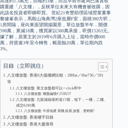
高達約1.3萬元，回報約3厘，而且早前市建局已落實收
購重建「八文樓」，反映單位未來大有機會被收購，因
此該名投資者即睇即買。 世紀21奇豐助理區域營業董事
黎健峯表示，馬鞍山海典灣2座低層F室，面積380方呎，
1房間隔，座向東面望開揚園景，單位放盤半年，開價
598萬，累減18萬，獲買家以580萬承接，呎價15263元。
據了解，原業主於2019年6月購入上址，當時作價600
萬，持貨逾3年至今轉售，帳面蝕20萬，單位期內跌
3%。
目錄（立即跳往）
八文樓放盤: 香港6大搵樓網比較：28Hse／Hse730／591
等
八文樓放盤: 業主放盤都可以一click即中
八文樓放盤: 樓盤編號# 2538237
八文樓放盤: 九龍城福佬村道15號，地下，一樓，二樓,
成交6280萬
八文樓放盤: 中原地產 買樓,租屋,放盤，更輕鬆!
八文樓放盤: 香港樓宇目錄
八文樓放盤: 香港大廈搜尋