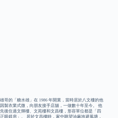
雄哥的「糖水雄」在 1986 年開業，當時居於八文樓的他
因製衣業式微，向朋友接手店舖，一做數十年至今。 他
先後住過文輝樓、文苑樓和文昌樓，形容單位都是「四
正眼鏡房」。 居於文昌樓時，家中眺望油麻地避風塘，