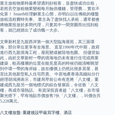
業主放租物業時最希望遇到好租客，並盡快成功出租，
若然丟空放租物業變相每月蝕供樓錢，管理費… 實在不
化算！ SmartME理解業主心態，亦明白以往傳統的樓盤
放租流程費時失事。 業主為了盡快找人承租，通常都會
將物業投放於多間代理，只要其中一間突圍而出找到租
客，就已經踏出了成功嘅一大步。
文華新村是九龍西岸第一個大型臨海屋苑，其三面環
海，部分單位更享有全海景。 直至1990年代中期，政府
進行西九龍填海工程，屋苑變成被陸地包圍。 但儘管如
此，由於文華新村一帶的填海地仍未有進行住宅或商業
建築，較高樓層的位置在能見度高的時候仍能清晰眺望
到中環一帶的海岸線，故在樓價上仍然比很多居屋，甚
至比其他新型私人住宅昂貴。 中原地產香港高鐵站分行
經理胡鴻洲表示，市建局早前公布有意將「八文樓」重
建成西九龍另一個地標式的綜合發展區，令佐敦「八文
樓」再成市場熱話。 有資深投資者趁「八文樓」在市場
聚光燈下，罕有地貼市價放售7伙「八文樓」，叫價合共
5,228萬元。
八文樓放盤: 重建後設甲級寫字樓、酒店