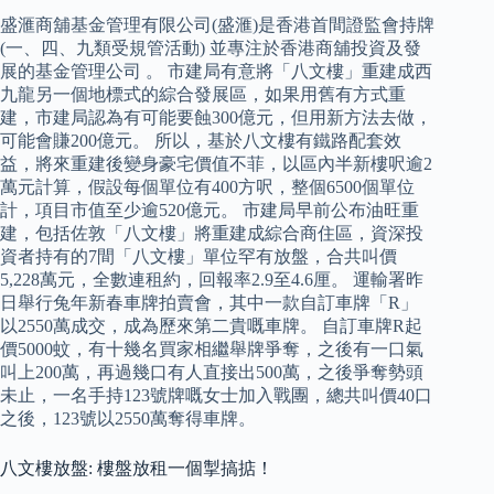
盛滙商舖基金管理有限公司(盛滙)是香港首間證監會持牌
(一、四、九類受規管活動) 並專注於香港商舖投資及發
展的基金管理公司 。 市建局有意將「八文樓」重建成西
九龍另一個地標式的綜合發展區，如果用舊有方式重
建，市建局認為有可能要蝕300億元，但用新方法去做，
可能會賺200億元。 所以，基於八文樓有鐵路配套效
益，將來重建後變身豪宅價值不菲，以區內半新樓呎逾2
萬元計算，假設每個單位有400方呎，整個6500個單位
計，項目市值至少逾520億元。 市建局早前公布油旺重
建，包括佐敦「八文樓」將重建成綜合商住區，資深投
資者持有的7間「八文樓」單位罕有放盤，合共叫價
5,228萬元，全數連租約，回報率2.9至4.6厘。 運輸署昨
日舉行兔年新春車牌拍賣會，其中一款自訂車牌「R」
以2550萬成交，成為歷來第二貴嘅車牌。 自訂車牌R起
價5000蚊，有十幾名買家相繼舉牌爭奪，之後有一口氣
叫上200萬，再過幾口有人直接出500萬，之後爭奪勢頭
未止，一名手持123號牌嘅女士加入戰團，總共叫價40口
之後，123號以2550萬奪得車牌。
八文樓放盤: 樓盤放租一個掣搞掂！