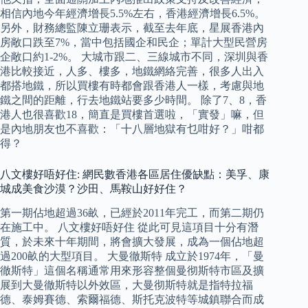
相信內地今年經濟增長5.5%左右，香港經濟增長6.5%。
另外，財務總監陳立珊表示，截至去年底，星展香港內
房敞口跌至7%，當中包括國企和民企；單計大型民營房
企敞口約1-2%。 大城市跟二、三線城市不同，深圳與香
港比較接近，人多、樓多，地鐵網絡完善，很多人出入
都搭地鐵，所以買樓有時都會跟香港人一樣，考慮與地
鐵之間的距離，行去地鐵站要多少時間。 除了7、8，香
港人也很喜歡18，簡直是買樓首選啦，「實發」嘛，但
是內地朋友也不喜歡：「十八層地獄有乜咁好？」咁都
得？
八文樓好唔好住: 網民數香港各區居住優缺點：美孚、康
城成美食沙漠？沙田、馬鞍山好好住？
第一期佔地超過36畝，已經於2011年完工，而第二期仍
在施工中。 八文樓好唔好住 從此可見這項目十分有潛
質，於未來十年期間，將會擴大發展，成為一個佔地超
過200畝的大型項目。 大曼徹斯特 成立於1974年，「曼
徹斯特」這個名稱通常用來形容整個曼彻斯特市區及擴
展到大曼徹斯特以外效區，大曼彻斯特就是指特拉福
德、泰姆賽德、索爾福德、斯托克波特等城鎮聯合而成