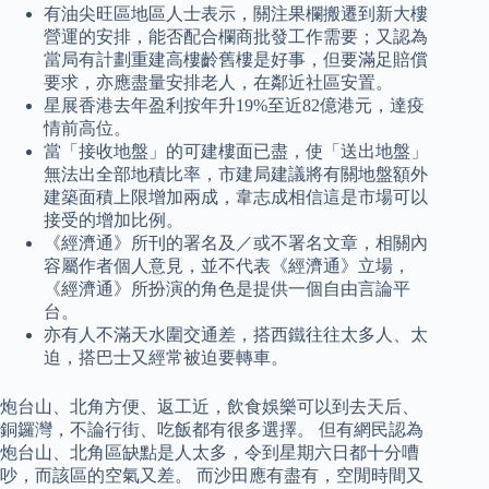
有油尖旺區地區人士表示，關注果欄搬遷到新大樓
營運的安排，能否配合欄商批發工作需要；又認為
當局有計劃重建高樓齡舊樓是好事，但要滿足賠償
要求，亦應盡量安排老人，在鄰近社區安置。
星展香港去年盈利按年升19%至近82億港元，達疫
情前高位。
當「接收地盤」的可建樓面已盡，使「送出地盤」
無法出全部地積比率，市建局建議將有關地盤額外
建築面積上限增加兩成，韋志成相信這是市場可以
接受的增加比例。
《經濟通》所刊的署名及／或不署名文章，相關內
容屬作者個人意見，並不代表《經濟通》立場，
《經濟通》所扮演的角色是提供一個自由言論平
台。
亦有人不滿天水圍交通差，搭西鐵往往太多人、太
迫，搭巴士又經常被迫要轉車。
炮台山、北角方便、返工近，飲食娛樂可以到去天后、
銅鑼灣，不論行街、吃飯都有很多選擇。 但有網民認為
炮台山、北角區缺點是人太多，令到星期六日都十分嘈
吵，而該區的空氣又差。 而沙田應有盡有，空閒時間又