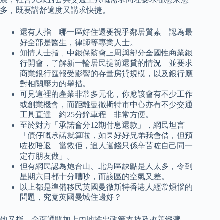
多，既要講舒適度又講求快捷。
還有人指，哪一區好住還要視乎鄰居質素，認為最
好全部是醫生，律師等專業人士。
知情人士指，中銀保監會上周與部分全國性商業銀
行開會，了解新一輪居民提前還貸的情況，並要求
商業銀行匯報受影響的存量房貸規模，以及銀行應
對相關壓力的舉措。
可見這裡的產業非常多元化，你應該會有不少工作
或創業機會，而距離曼徹斯特市中心亦有不少交通
工具直達，約25分鐘車程，非常方便。
至於對方「承諾會分12期付息還款」，網民坦言
「債仔嘅承諾就算啦，如果好好兄弟我會借，但預
咗收唔返，當救佢，追人還錢只係辛苦咗自己同一
定冇朋友做」。
但有網民認為炮台山、北角區缺點是人太多，令到
星期六日都十分嘈吵，而該區的空氣又差。
以上都是準備移民英國曼徹斯特香港人經常煩惱的
問題，究竟英國曼城住邊好？
他又指，全面通關加上內地推出政策支持及改善經濟，