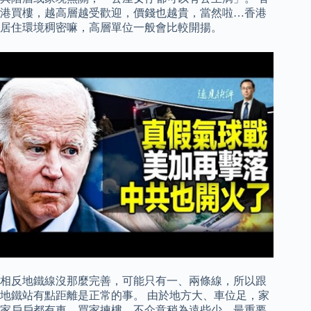
港買樓，越高層越受歡迎，價錢也越貴，當然啦…香港
居住環境稠密嘛，高層單位一般會比較開揚。
相反地鐵線沒那麼完善，可能只有一、兩條線，所以跟
地鐵站有點距離是正常的事。 由於地方大、車位足，家
家戶戶都有車，買家揀樓，不介意稍為遠些少，最重要