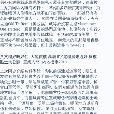
另外有網民就認為呢兩個私人屋苑其實都唔好，建議樓
主應買同區內嘅海名軒：「草(儲)多啲錢買海明軒啦！買
埋啲唔係人住嘅地方就不如唔好買啦」、「紅磡只有海
名軒先勉強住得人」。 如果在英國曼徹斯特生活，沒有
去過Old Trafford（奧脫福）就等於沒有去過Manchester！
Old Trafford一直是曼市的熱門居住地，其優勢有：步行5
分鐘即達曼聯主場奧脫福球場、有無敵的城市美景、而
這裡亦不斷發展成為商住地區！ 而最大的亮點是這裡樓
價不像市中心般昂貴，但非常鄰近曼市市中心！
八文樓好唔好住: 大陸買樓 高層 8字尾樓層未必好 揀樓
貼士大公開 | 置業入門 | 內地樓市2018
上次阿史介紹咗科學館一帶以前係漆咸道軍營，唔知史
友們有無發現其實尖沙咀個一帶以前係有唔少軍營呢？
响尖沙咀一帶，除咗漆咸道軍營，仲有威菲路軍營、槍
會山軍營等。 早前阿史都同史友們介紹過佐敦曾經有個
地方叫做「渡船角」，呢個地方後來就因為西九龍填海
計劃被填平，而佢嘅實際位置就即係依家嘅港鐵柯士甸
站一帶。 「渡船角」唔單止係得個名，呢個地方以前真
係有個碼頭，亦即係佐… 隨住人口嘅增加、商業嘅發
展，社會大眾對公共交通工具嘅需求同埋要求都愈來愈