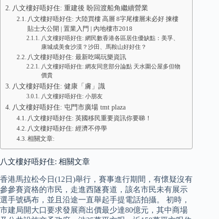
八文樓好唔好住: 重建後 盼回渡船角繼續營業
八文樓好唔好住: 大陸買樓 高層 8字尾樓層未必好 揀樓
貼士大公開 | 置業入門 | 內地樓市2018
八文樓好唔好住: 網民數香港各區居住優缺點：美孚、
康城成美食沙漠？沙田、馬鞍山好好住？
八文樓好唔好住: 最新吃喝玩樂資訊
八文樓好唔好住: 網友同意部分論點 天水圍公屋多但物
價貴
八文樓好唔好住: 健康「膚」識
八文樓好唔好住: 小朋友
八文樓好唔好住: 屯門市廣場 tmt plaza
八文樓好唔好住: 英國移民重要資訊你要睇！
八文樓好唔好住: 經濟不停學
相關文章:
八文樓好唔好住: 相關文章
香港馬拉松今日(12日)舉行，賽事進行期間，有懷疑沒有
參參賽資格的市民，走進西隧賽道，該名市民未有展示
選手號碼布，並且沿途一直舉起手提電話拍攝。 初時，
市建局開大口要求發展商出價最少達80億元，其中商場