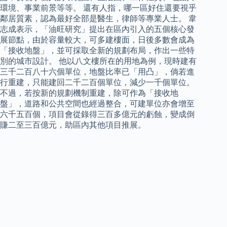
環境、事業前景等等。 還有人指，哪一區好住還要視乎
鄰居質素，認為最好全部是醫生，律師等專業人士。 韋
志成表示，「油旺研究」提出在區內引入的五個核心發
展節點，由於容量較大，可多建樓面，日後多數會成為
「接收地盤」，並可採取全新的規劃布局，作出一些特
別的城市設計。 他以八文樓所在的用地為例，現時建有
三千二百八十六個單位，地盤比率已「用凸」，倘若進
行重建，只能建回二千二百個單位，減少一千個單位。
不過，若按新的規劃機制重建，除可作為「接收地
盤」，道路和公共空間也經過整合，可建單位亦會增至
六千五百個，項目會從錄得三百多億元的虧蝕，變成倒
賺二至三百億元，助區內其他項目推展。