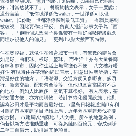
覺得個金額OK，無其他壓力咪借囉，如果自己都啱啱
好，咁當然就不了」。 餐廳於帖文表示，女子一度說出
過分言論，「抵你哋淨係做waiter，一世淨係可以做
waiter。抵你哋一世都淨係攞到最低工資」，令職員感到
被歧視，因此要作出平反。 負責人批評涉事女子為「西
客」，「佢哋個思想骨子裏係帶有一種好強嘅階級觀念
同埋歧視他人的偏見」，更列出2點大數西客特徵。
住在奧脫福，就像住在體育城市一樣，有無數的體育會
如足球、曲棍球、板球、籃球。 而生活上亦有大量餐廳
食肆和超市，因此你生活上無需擔心不便。 八文樓好唔
好住 有現時住在荃灣的網民表示，同意出帖者所指，荃
灣是好住的地方，「唔潮濕、交通方便又多嘢食、多嘢
行、新舊交融、配套齊全等等」但他也直言當區有不足
的地方，例如人比較多，空氣不算很好。 有人表示，荃
灣交通方便，亦方便購物，若計算綠化優閒設施，他則
認為沙田才是平均而言最好住。 (星島日報報道)隨有利
可圖的市區重建項目陸續上馬，近年舊區重建步伐亦開
始放慢。 市建局以油麻地「八文樓」所在的地盤為例，
倘若以新方法推動重建，可從虧蝕四百億元，變成倒賺
二至三百億元，助推展其他項目。