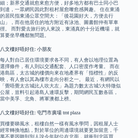
細；新界交通就愈來愈方便，好多地方都有巴士同小巴
到達，一眾網民因此對租村屋愈嚟愈感興趣。 住在東涌
的居民指東涌公眾空間大：「後花園好大，方便去行
山」，而在他居住的地方附近有泳池、圖書館仲有單車
徑。 而對愛去旅行的人來說，東涌真的十分近機場，就
算要坐早機都無問題。
八文樓好唔好住: 小朋友
每人對自己居住環境要求各不同，有人會以地理位置為
選擇條件，有人則以交通配套、人口密度作考量。 而在
港島區，太古城的樓價向來在地產界有「指標性」的反
映，有人會以其為樓市走向分析之一。 最近，有網民以
「覺唔覺太古城比人吹大左」為題力數太古城5大特徵似
公屋，豈料引起港島人連環反擊，期間網民互數各區，
當中美孚、北角、將軍澳都上榜。
八文樓好唔好住: 屯門市廣場 tmt plaza
買樓要睇風水，租樓自然一樣有風水學問，因租屋人士
經常轉換地點，對於單位的周邊環境就要更加留意，千
萬不要因聽到別人說今年財位在北面，就衝到北區買