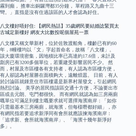
霧到癲， 揸車出銅鑼灣都35分鐘， 單程路又九曲十三
彎。」直指是沒有住過該區的人才會認為好住。
八文樓好唔好住: 【網民熱話】35歲網民要結婚諗緊買太
古城定新樓好 網友大比數投呢個屋苑一票
八文樓又稱文華新村，位於佐敦渡船角，樓齡已有約60
年，8幢樓均以「文」字起首命名，故稱「八文樓」。
該大廈環境密集，因地積比率已高達約17.6倍，未計及
劏房已有3200多個單位，若重建受影響居民不少。 然
而，村屋及市區樓各有支持者，有人認為市區樓方便，
有人卻認為村屋勝在面積夠大，遠離煩囂。 日前，有人
於討論區就鍾意住市區樓還是新界村屋發文，引起網民
熱烈討論。 美孚的居民指該區交通十方便，不論要出市
區或去元朗、屯門都很快。 而有網民就認為如三房兩廁
嘅單位可滿足到樓主嘅要求就可選擇海濱南岸：「如你
只需最基本三房兩廁，就海濱，但每様嘢都好細」，亦
有網民指若要追求新淨同有會所就應該揀海濱南岸：
「追求新、會所就海濱南岸」、「海濱十幾年新淨好
多」。