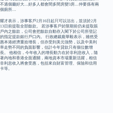
不過個廳好大…好多人都會間多間房變3房…仲要係有兩
個廁所…
耀才表示，涉事客戶2月16日起只可以沽出，並須於2月
13日前提取全部餘款。 若涉事客戶於限期前仍未提取賬
戶內之餘款，公司會把餘款自動存入閣下於公司所登記
的指定提款銀行戶口內。 行政總裁龐華毅表示，雖然受
惠本港經濟重拾增長，但亦受到美元強勢，以及中美利
率走勢不同的負面影響，估計今年貸款只有個位數增
長。 他相信，今年收入的增長動力在於非利息收入，隨
著內地和香港全面通關，兩地資本市場重新活躍，相信
非利息收入將會受惠，包括來自財富管理、保險和信用
卡等。