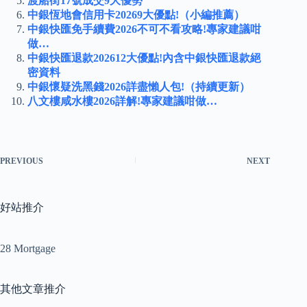
渡船街17號成交9大優勢
中銀恆地會信用卡20269大優點!（小編推薦）
中銀快匯免手續費2026不可不看攻略!專家建議咁
做…
中銀快匯退款202612大優點!內含中銀快匯退款絕
密資料
中銀懷疑洗黑錢2026詳盡懶人包!（持續更新）
八文樓咸水樓2026詳解!專家建議咁做…
PREVIOUS
NEXT
好站推介
28 Mortgage
其他文章推介