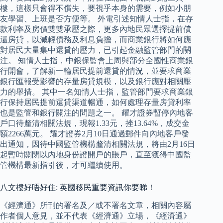
樓，這樣只會得不償失，要視乎本身的需要，例如小朋
友學習、上班是否方便等。 外電引述知情人士指，在存
款利率及房價雙雙承壓之際，更多內地民眾選擇提前償
還房貸，以減輕債務及利息負擔，而商業銀行將如何應
對居民大量集中還貸的壓力，已引起金融監管部門的關
注。 知情人士指，中銀保監會上周與部分全國性商業銀
行開會，了解新一輪居民提前還貸的情況，並要求商業
銀行匯報受影響的存量房貸規模，以及銀行應對相關壓
力的舉措。 其中一名知情人士指，監管部門要求商業銀
行保持居民提前還貸渠道暢通，如何處理存量房貸利率
也是監管和銀行關注的問題之一。 耀才證券暫停內地客
戶口待釐清相關法規，現報1.33元，挫13.64%，成交金
額2266萬元。 耀才證券2月10日通過郵件向內地客戶發
出通知，因待中國監管機構釐清相關法規，將由2月16日
起暫時關閉以內地身份證開戶的賬戶，直至獲得中國監
管機構最新指引後，才可繼續使用。
八文樓好唔好住: 英國移民重要資訊你要睇！
《經濟通》所刊的署名及／或不署名文章，相關內容屬
作者個人意見，並不代表《經濟通》立場，《經濟通》