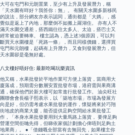
大可在屯門和元朗置業，至少有上升及發展潛力，稱
「天水圍有咩好？我答你：無」。 有關天水圍多新移民
的說法，部分網友亦表示認同，通街都是「大媽」，感
覺似是返上了內地，那麼倒不如搬上羅湖住。 亦有人不
滿天水圍交通差，搭西鐵往往太多人、太迫，搭巴士又
經常被迫要轉車。 樓主認為，憑上述3個原因，可以判
斷買天水圍樓是「死路一條」，而且同樣價錢，選擇買
屯門和元朗樓，起碼有上升潛力，又食到發展潛力，但
天水圍卻是毫無好處。
八文樓好唔好住: 最新吃喝玩樂資訊
他又稱，水果批發於平地作業可方便上落貨，當商用大
廈落成，預期需分數層安置批發市場，港府需與果商溝
通，確保他們於新大樓可如常進行批發工作。 油尖旺社
團聯會會長楊子熙表示，以「築地市場」市場為發展方
向是好，但仍需考慮水果批發的運作，懷疑將來於巧翔
街地皮的商業大廈，能否提供足夠空間給水果批發工
作，「本身水果批發要用到大量馬路上落貨， 要俾足夠
營運空間佢哋先得，但睇依家個計劃擔心俾唔到足夠土
地果商」。 ●「借錢嘅全部當有去無回先，如果樓主你