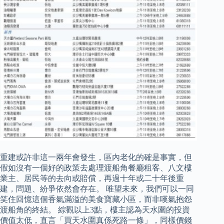
重建或許非這一兩年會發生，區內老化的確是事實，但
假如沒有一個好的政策去處理渡船角餐廳租客、八文樓
業主、居民等的去向或賠償，再過十年或二十年後重
建，問題、紛爭依然會存在。 唯望未來，我們可以一同
笑住回憶這個香氣滿溢的美食寶藏小區，而非嘆氣抱怨
渡船角的終結。 綜觀以上3點，樓主認為天水圍的投資
價值太低，直言「買天水圍真係死路一條」，同樣價錢