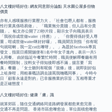
八文樓好唔好住: 網友同意部分論點 天水圍公屋多但物
價貴
亦有人感嘆服務行業壓力大，「社會乜嘢人都有，服務
性行業真係唔易做」、「職業無分貴賤，但人品有分貴
賤」。 帖文亦公開了23秒片段，顯示女子向職員表示
「我祝你成世做waiter（侍應）」、「你覺得係好受人尊
重，咁成世做waiter咪好好囉」，職員聞言則指「你有呢
句就啱喇，我一定cut出嚟呀」。 」為題於facebook專頁
發文，指當日甫開舖便有1名中年女子進內，表示一共5
人用餐。 由於臨近午餐繁忙時間，職員便解釋餐廳有用
餐時間限制，沒料女子得知後即感不滿，揚言要「寫
臭」餐廳，「女士聽到有呢個『規條』後，就即刻好似
上咗身咁，用粗暴嘅語調去謾罵我哋嘅同事」。 今時今
日「顧客永遠是對的」已非服務業的宗旨，互相尊重才
是正確態度！
八文樓好唔好住: 健康「膚」識
就算郊區，隨住交通網絡同道路網發展都愈來愈完善，
交通不再是問題。 香港市區愈嚟愈迫，單位面積愈嚟愈