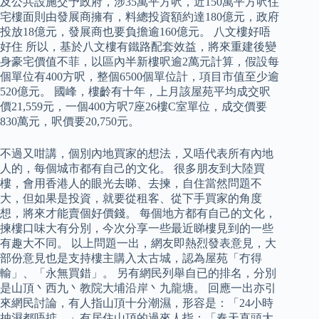
及公共設施交予政府，涉35萬平方呎，近150萬平方呎住
宅樓面則由發展商擁有，料總投資額約達180億元，政府
投放18億元，發展商也要負擔逾160億元。 八文樓好唔
好住 所以，基於八文樓有鐵路配套效益，將來重建後變
身豪宅價值不菲，以區內半新樓呎逾2萬元計算，假設每
個單位有400方呎，整個6500個單位計，項目市值至少逾
520億元。 國峰，樓齡有十年，上月該屋苑平均成交呎
價21,559元，一個400方呎7座26樓C室單位，成交價要
830萬元，呎價要20,750元。
不過又咁講，個別內地買家的想法，又唔代表所有內地
人的，每個城市都有自己的文化。 很多朋友到大陸買
樓，會用香港人的眼光去睇、去揀，自住當然問題不
大，但如果是投資，就要從租客、從下手買家的角度
想，將來才能賣個好價錢。 每個地方都有自己的文化，
揀樓口味大有分別，今次分享一些最近睇樓見到的一些
有趣大不同。 以上問題一出，網友即熱烈發表意見，大
部份意見也是支持樓主購入太古城，認為屋苑「冇得
輸」、「永無買錯」。 另有網民列舉自已的排名，分別
是山頂丶西九丶教院大埔沿岸丶九龍塘。 回應一出亦引
來網民討論，有人指山頂十分潮濕，形容是：「24小時
抽濕都唔掂。」有居住山頂的過來人指：「春天直頭大