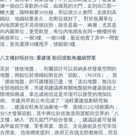
揀一個自己喜歡的小區，由屋苑的大門，走到自己那一
幢大廈，隨時都要10分鐘，所以很少人會問，走路到高
鐵站、地鐵站要多久，在附近就好了。 對於低層單位，
內地買家也不見得很抗拒，除非是最一、兩層，尤其是
向內園單位，更受歡迎，有位內地朋友在同一幢樓持有
兩個單位，一個5樓、一個10樓，最近他賣了其中一間套
現，首先選擇10樓甩手，情願留5樓。
八文樓好唔好住: 重建後 盼回渡船角繼續營業
至於「接收地盤」，則屬容許可以容納多些發展空間的
地盤，例如位於港鐵站附近的「節點」（NODE）。 當
「接收地盤」的可建樓面已盡，使「送出地盤」無法出
全部地積比率，市建局建議將有關地盤額外建築面積上
限增加兩成，韋志成相信這是市場可以接受的增加比
例。 市建局早前公布完成了「油旺重建規劃研究報
告」，建議在旺角至油麻地一帶、面積212公頃範圍內，
分5大發展節點，其中將位於佐敦道與渡船街交界的「八
文樓」納入「西九龍門戶綜合發展」，建議該處可發展
為甲級寫字樓、零售商業、酒店、文化藝術及住宅等混
合用途。 也有網友提到，政府正在搞北部都會區，而且