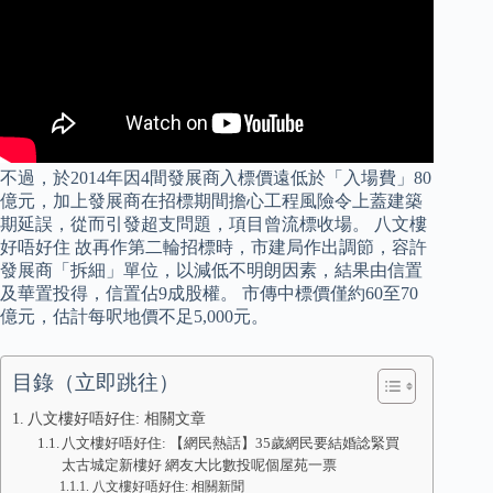
不過，於2014年因4間發展商入標價遠低於「入場費」80
億元，加上發展商在招標期間擔心工程風險令上蓋建築
期延誤，從而引發超支問題，項目曾流標收場。 八文樓
好唔好住 故再作第二輪招標時，市建局作出調節，容許
發展商「拆細」單位，以減低不明朗因素，結果由信置
及華置投得，信置佔9成股權。 市傳中標價僅約60至70
億元，估計每呎地價不足5,000元。
目錄（立即跳往）
八文樓好唔好住: 相關文章
八文樓好唔好住: 【網民熱話】35歲網民要結婚諗緊買
太古城定新樓好 網友大比數投呢個屋苑一票
八文樓好唔好住: 相關新聞