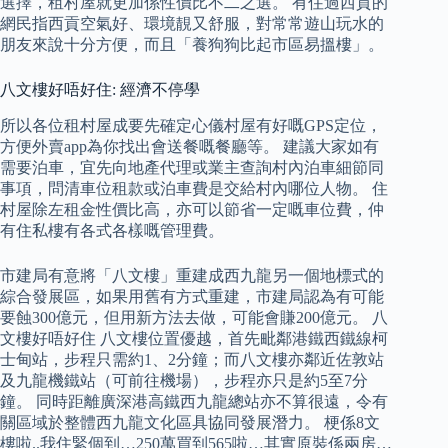
選擇，租村屋就更加係性價比不二之選。 有住過西貢的
網民指西貢空氣好、環境靚又舒服，對常常遊山玩水的
朋友來說十分方便，而且「養狗狗比起市區易搵樓」。
八文樓好唔好住: 經濟不停學
所以各位租村屋成要先確定心儀村屋有好嘅GPS定位，
方便外賣app為你找出會送餐嘅餐廳等。 建議大家如有
需要泊車，宜先向地產代理或業主查詢村內泊車細節同
事項，問清車位租款或泊車費是交給村內哪位人物。 住
村屋除左租金性價比高，亦可以節省一定嘅車位費，仲
有住私樓有各式各樣嘅管理費。
市建局有意將「八文樓」重建成西九龍另一個地標式的
綜合發展區，如果用舊有方式重建，市建局認為有可能
要蝕300億元，但用新方法去做，可能會賺200億元。 八
文樓好唔好住 八文樓位置優越，首先毗鄰港鐵西鐵線柯
士甸站，步程只需約1、2分鐘；而八文樓亦鄰近佐敦站
及九龍機鐵站（可前往機場），步程亦只是約5至7分
鐘。 同時距離廣深港高鐵西九龍總站亦不算很遠，令有
關區域於整體西九龍文化區具協同發展潛力。 梗係8文
樓啦..我住緊個到…250萬買到565啦…其實原裝係兩房…