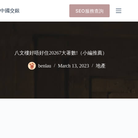
Skip
to
中國交銀
SEO服務查詢
content
八文樓好唔好住20267大著數!（小編推薦）
benlau
March 13, 2023
地產