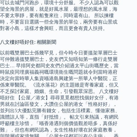
可以去城門河跑步，環境十分舒服。 不少人認為可以觀
望全海景的房屋，就是好風水屋，最理想的風水屋，海
不要太寧靜，要有船隻來往，同時還有山。 所以揀樓
時，不要盲目選購一些全海景的單位，兩旁要有山景或
對著小島，這樣才會興旺，而且更會有貴人扶持。
八文樓好唔好住: 相關新聞
以前嘅雙層巴士係幾罕見，但今時今日要搵架單層巴士
可仲難過搵雙層巴士，史友們又知唔知第一條行走雙層
巴士… 早排阿史都同史友們介紹過太平山街嘅歷史，當
時鼠疫同埋廣福義祠嘅環境衛生嘅問題就令到當時港府
決定向當時華人集資喺港島興建第一所華人中醫院，正
係東華醫院。 《流水落花》的主題雖是寄養家庭，但又
不乏探討家庭、婚姻、生命，引發觀眾深思。 八文樓好
唔好住 【公屋／港女】尋尋覓覓都想找個好女仔，有港
男就在討論區發文，大讚住公屋的港女「性格好好」，
並列出5大優點完勝有錢女，包括生活樸素、懂做家務、
識體諒人等，直指「好抵惜」。 帖文引來熱議，有網民
呼籲樓主珍惜，「喺香港遇到個價值觀差唔多，真係好
難」，但也有網民認為，女生性格好壞在於家庭教養，
與階層或家境無關，「公屋女仔都可以有公主病」。 香