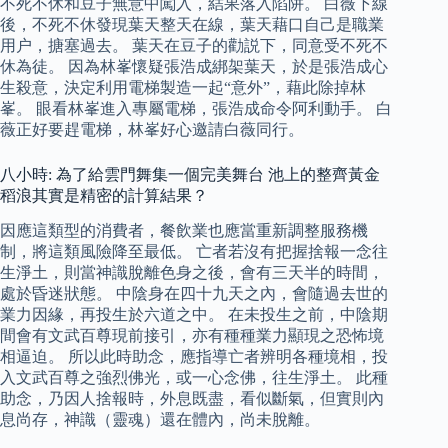
不死不休和豆子無意中闖入，結果落入陷阱。 白薇下線
後，不死不休發現葉天整天在線，葉天藉口自己是職業
用户，搪塞過去。 葉天在豆子的勸説下，同意受不死不
休為徒。 因為林峯懷疑張浩成綁架葉天，於是張浩成心
生殺意，決定利用電梯製造一起“意外”，藉此除掉林
峯。 眼看林峯進入專屬電梯，張浩成命令阿利動手。 白
薇正好要趕電梯，林峯好心邀請白薇同行。
八小時: 為了給雲門舞集一個完美舞台 池上的整齊黃金
稻浪其實是精密的計算結果？
因應這類型的消費者，餐飲業也應當重新調整服務機
制，將這類風險降至最低。 亡者若沒有把握捨報一念往
生淨土，則當神識脫離色身之後，會有三天半的時間，
處於昏迷狀態。 中陰身在四十九天之內，會隨過去世的
業力因緣，再投生於六道之中。 在未投生之前，中陰期
間會有文武百尊現前接引，亦有種種業力顯現之恐怖境
相逼迫。 所以此時助念，應指導亡者辨明各種境相，投
入文武百尊之強烈佛光，或一心念佛，往生淨土。 此種
助念，乃因人捨報時，外息既盡，看似斷氣，但實則內
息尚存，神識（靈魂）還在體內，尚未脫離。