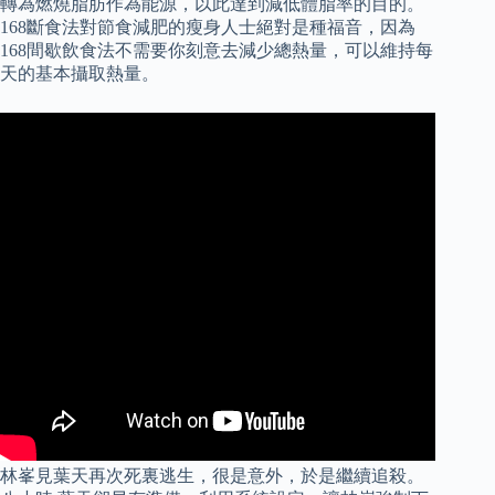
轉為燃燒脂肪作為能源，以此達到減低體脂率的目的。
168斷食法對節食減肥的瘦身人士絕對是種福音，因為
168間歇飲食法不需要你刻意去減少總熱量，可以維持每
天的基本攝取熱量。
林峯見葉天再次死裏逃生，很是意外，於是繼續追殺。