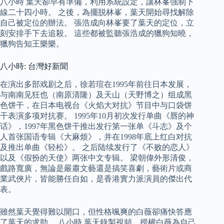
八小時 葉天卻早有準備，利用系統設定，讓林峯強制下
線二十四小時。 之後，為擺脱林峯，葉天開始尋找解除
自己被定位的辦法。 張浩成向林峯要了葉天的定位，立
刻安排手下去追殺。 這些都被監聽張浩成的獵狗知曉，
獵狗告知王樂樂。
八小時: 台灣好新聞
在演出多部戏剧之后，徐若瑄在1995年前往日本发展，
与南南见狂也（南原清隆）及天山（天野博之）组成黑
色饼干，在日本电视台《火焰大对抗》节目中与口袋饼
干表演多项对抗赛。 1995年10月初次发行单曲《唇的神
话》，1997年黑色饼干推出发行第一张单《斗志》及个
人首张国语专辑《大麻烦》，并在1998年底上红白对抗
及推出单曲《轻松》。 之后陆续发行了《不败的恋人》
以及《假扮的天使》两张中文专辑。 梁朝偉外形清俊，
戲路寬廣，無論是嚴肅文藝還是搞笑喜劇，藝術片或商
業武俠片，皆能勝任自如，是香港實力派演員的傑出代
表。
雖然葉天覺得難以開口，但性格颯爽的白薇卻痛快答應
了葉天的求助。 八小時 葉天錄製視頻，授權白薇為自己