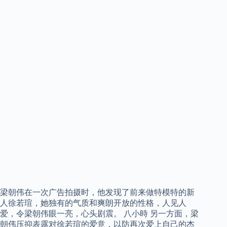
梁朝伟在一次广告拍摄时，他发现了前来做特模特的新
人徐若瑄，她独有的气质和爽朗开放的性格，人见人
爱，令梁朝伟眼一亮，心头剧震。 八小時 另一方面，梁
朝伟压抑表露对徐若瑄的爱意，以防再次爱上自己的杰