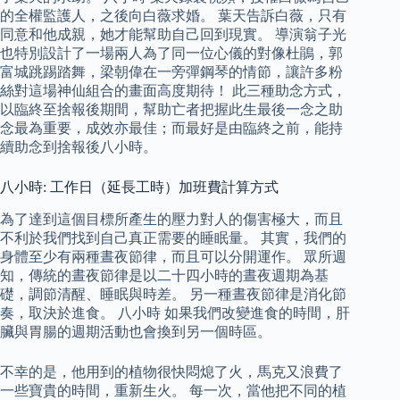
的全權監護人，之後向白薇求婚。 葉天告訴白薇，只有
同意和他成親，她才能幫助自己回到現實。 導演翁子光
也特別設計了一場兩人為了同一位心儀的對像杜鵑，郭
富城跳踢踏舞，梁朝偉在一旁彈鋼琴的情節，讓許多粉
絲對這場神仙組合的畫面高度期待！ 此三種助念方式，
以臨終至捨報後期間，幫助亡者把握此生最後一念之助
念最為重要，成效亦最佳；而最好是由臨終之前，能持
續助念到捨報後八小時。
八小時: 工作日（延長工時）加班費計算方式
為了達到這個目標所產生的壓力對人的傷害極大，而且
不利於我們找到自己真正需要的睡眠量。 其實，我們的
身體至少有兩種晝夜節律，而且可以分開運作。 眾所週
知，傳統的晝夜節律是以二十四小時的晝夜週期為基
礎，調節清醒、睡眠與時差。 另一種晝夜節律是消化節
奏，取決於進食。 八小時 如果我們改變進食的時間，肝
臟與胃腸的週期活動也會換到另一個時區。
不幸的是，他用到的植物很快悶熄了火，馬克又浪費了
一些寶貴的時間，重新生火。 每一次，當他把不同的植