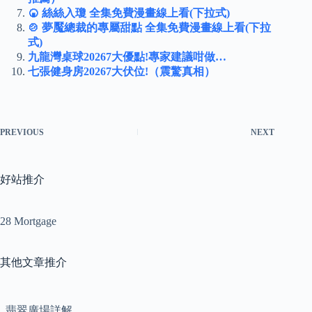
🍘 絲絲入瓊 全集免費漫畫線上看(下拉式)
🍲 夢魘總裁的專屬甜點 全集免費漫畫線上看(下拉
式)
九龍灣桌球20267大優點!專家建議咁做…
七張健身房20267大伏位!（震驚真相）
PREVIOUS
NEXT
好站推介
28 Mortgage
其他文章推介
翡翠廣場詳解