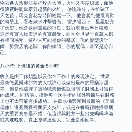
物丟進去想辦法要把煙弄大時，火堆又再度熄滅，而他
得浪費時間重新升起新的火堆。 傍晚時分，在忙碌了一
天之後，馬克會花點時間輕鬆一下。 他會爬到他最喜歡
的峭壁上，看著潮水沖擊岩石。 當夕陽西下，星星點亮
了夜空，他會夢到遙遠的行星，並祈求自己早日獲救。
這是真實人物表達的真實感受，而且全世界千百萬人都
有相同感受，這些人可能是你的鄰居、你的髮型設計
師、雜貨店的老闆、你的律師、你的配偶，甚至是你自
己。
八小時: 下班後的黃金８小時
收入是由工作類型以及你在工作上的表現決定。 世界上
最會做思樂冰甜筒的人或許可以做出最棒的思樂冰甜
筒，但是他選擇了這項職業後也就限制了財務上可獲得
的成就。 同樣的，搞砸每一次手術的腦外科醫生在財務
上也不太可能有多成功。 在飲水機旁聊到最新的《美國
偶像》選秀競賽裡面要支持誰，或是在餐廳裡轉播星期
天的重要賽事是不錯，但這跟與對方一起出去喝喝啤酒
或共進晚餐、真正瞭解這個人，完全是兩回事。