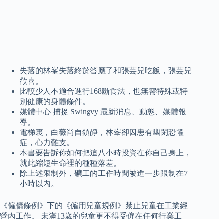
失落的林峯失落終於答應了和張芸兒吃飯，張芸兒
歡喜。
比較少人不適合進行168斷食法，也無需特殊或特
別健康的身體條件。
媒體中心 捕捉 Swingvy 最新消息、動態、媒體報
導。
電梯裏，白薇尚自鎮靜，林峯卻因患有幽閉恐懼
症，心力難支。
本書要告訴你如何把這八小時投資在你自己身上，
就此縮短生命裡的種種落差。
除上述限制外，礦工的工作時間被進一步限制在7
小時以內。
《僱傭條例》下的《僱用兒童規例》禁止兒童在工業經
營內工作。 未滿13歲的兒童更不得受僱在任何行業工