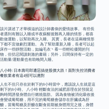
該片講述了才華橫溢的設計師書偉的愛情故事。 有些長
者遇到有難以入睡或半夜蘇醒後難再入睡的情形，都喜
歡做運動，以幫助再次入睡。 其實，長者在這兩種情形
下都不宜做劇烈運動。 為了幫助重新入睡，長者可以起
床作一些靜態活動，如編毛衣丶看一些輕松優閒的刊
物，但切忌閱讀刺激的書籍；另外，日間保持有一定的
活動量/運動量也有助晚間入睡。
八小時: 日本壽司郎遭惡搞使股價大跌！面對失控消費者
餐飲業者有這4招可以應對
人生不但只存在於剩下的8小時當中，應該說人生就是這
剩下的8小時。 八小時 輕斷食法的減肥原理在於預留足
夠時間誘發身體自行燃燒脂肪。 因為食物被消化吸收後
會變成葡萄糖，用不完的葡萄糖會儲存在肝臟成為肝
醣，當葡萄糖及肝醣在斷食前期被身體用完之後，身體