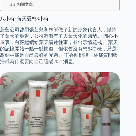
相關文章:
八小時: 每天愛您8小時
蔚藍公司啓用張芸兒和林峯做了新的形象代言人，撤掉
了葉天的廣告，公司漸漸有了去葉天化的趨勢。 湖心小
屋裏，白薇繼續給葉天講述往事，並出示情花戒。 葉天
的記憶開始一點一點恢復，但依舊沒有想起白薇，只是
想到林峯是自己最好的兄弟。 丁香離開後，林峯質問張
浩成為什麼要向自己隱瞞2021消息。