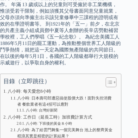
作。 年滿 13 歲或以上的兒童則可受僱於非工業機構，
惟須受若干限制，例如須獲其父母書面同意兒童就業，
父母亦須向準僱主出示該兒童修畢中三課程的證明或有
效的在學證明書等。 到1921年的「五一」前夕，在北京
的共產主義小組成員鄧中夏等人創辦的長辛店勞動補習
學校裡，工人們學唱《五一紀念歌》。 為紀念美國工人
1886年5月11日的罷工運動，為推動整個世界工人階級的
鬥爭熱情，就把這一天定為國際無產階級的共同節日。
在以後的每年5月1日，各國的工人階級都舉行大規模的
示威遊行，以爭取自身的權利。
目錄（立即跳往）
八小時: 每天愛您8小時
八小時: 日本壽司郎遭惡搞使股價大跌！面對失控消費
者 餐飲業者有這4招可以應對
八小時: 台灣好新聞
八小時: 工作日（延長工時）加班費計算方式
八小時: 下班後的黃金８小時
八小時: 為了給雲門舞集一個完美舞台 池上的整齊黃金
稻浪其實是精密的計算結果？