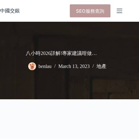
Skip
to
中國交銀
SEO服務查詢
content
八小時2026詳解!專家建議咁做…
benlau
March 13, 2023
地產